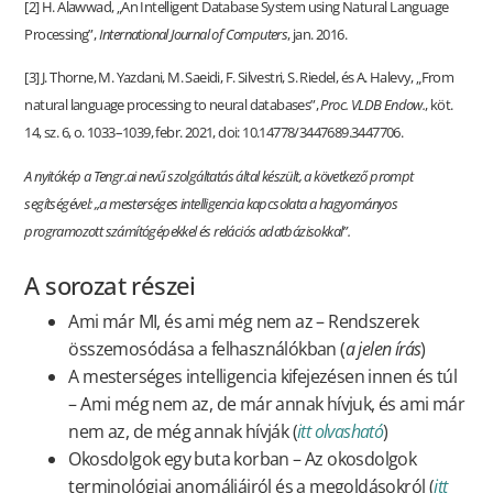
[2] H. Alawwad, „An Intelligent Database System using Natural Language
Processing”,
International Journal of Computers
, jan. 2016.
[3] J. Thorne, M. Yazdani, M. Saeidi, F. Silvestri, S. Riedel, és A. Halevy, „From
natural language processing to neural databases”,
Proc. VLDB Endow.
, köt.
14, sz. 6, o. 1033–1039, febr. 2021, doi: 10.14778/3447689.3447706.
A nyitókép a Tengr.ai nevű szolgáltatás által készült, a következő prompt
segítségével: „a mesterséges intelligencia kapcsolata a hagyományos
programozott számítógépekkel és relációs adatbázisokkal”.
A sorozat részei
Ami már MI, és ami még nem az – Rendszerek
összemosódása a felhasználókban (
a jelen írás
)
A mesterséges intelligencia kifejezésen innen és túl
– Ami még nem az, de már annak hívjuk, és ami már
nem az, de még annak hívják (
itt olvasható
)
Okosdolgok egy buta korban – Az okosdolgok
terminológiai anomáliáiról és a megoldásokról (
itt