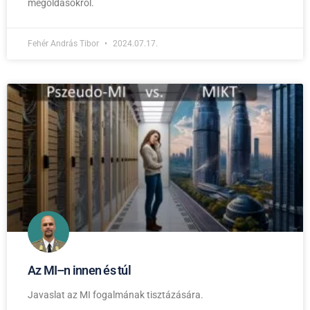
megoldásokról.
Fehér András Tibor
2024.07.17.
Az MI–n innen és túl
Javaslat az MI fogalmának tisztázására.