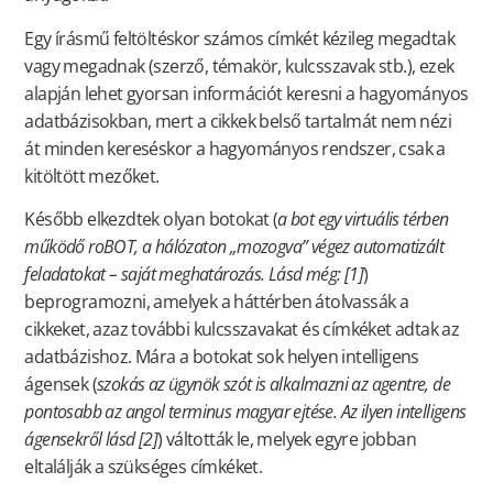
Egy írásmű feltöltéskor számos címkét kézileg megadtak
vagy megadnak (szerző, témakör, kulcsszavak stb.), ezek
alapján lehet gyorsan információt keresni a hagyományos
adatbázisokban, mert a cikkek belső tartalmát nem nézi
át minden kereséskor a hagyományos rendszer, csak a
kitöltött mezőket.
Később elkezdtek olyan botokat (
a bot egy virtuális térben
működő roBOT, a hálózaton „mozogva” végez automatizált
feladatokat – saját meghatározás. Lásd még: [1]
)
beprogramozni, amelyek a háttérben átolvassák a
cikkeket, azaz további kulcsszavakat és címkéket adtak az
adatbázishoz. Mára a botokat sok helyen intelligens
ágensek (
szokás az ügynök szót is alkalmazni az agentre, de
pontosabb az angol terminus magyar ejtése. Az ilyen intelligens
ágensekről lásd [2]
) váltották le, melyek egyre jobban
eltalálják a szükséges címkéket.