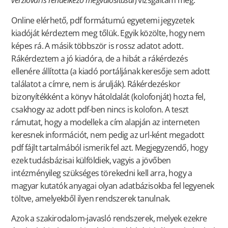
verzióval is rendelkező megvalósításai
) vizsgáltam meg.
Online elérhető, pdf formátumú egyetemi jegyzetek
kiadóját kérdeztem meg tőlük. Egyik közölte, hogy nem
képes rá. A másik többször is rossz adatot adott.
Rákérdeztem a jó kiadóra, de a hibát a rákérdezés
ellenére állította (a kiadó portáljának keresője sem adott
találatot a címre, nem is árulják). Rákérdezéskor
bizonyítékként a könyv hátoldalát (kolofonját) hozta fel,
csakhogy az adott pdf-ben nincs is kolofon. A teszt
rámutat, hogy a modellek a cím alapján az interneten
keresnek információt, nem pedig az url-ként megadott
pdf fájlt tartalmából ismerik fel azt. Megjegyzendő, hogy
ezek tudásbázisai külföldiek, vagyis a jövőben
intézményileg szükséges törekedni kell arra, hogy a
magyar kutatók anyagai olyan adatbázisokba fel legyenek
töltve, amelyekből ilyen rendszerek tanulnak.
Azok a szakirodalom-javasló rendszerek, melyek ezekre