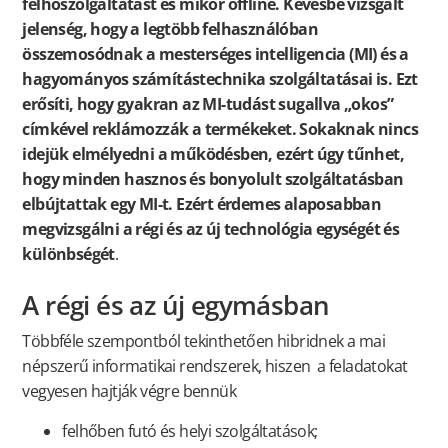
felhőszolgáltatást és mikor offline. Kevésbé vizsgált
jelenség, hogy a legtöbb felhasználóban
összemosódnak a mesterséges intelligencia (MI) és a
hagyományos számítástechnika szolgáltatásai is. Ezt
erősíti, hogy gyakran az MI-tudást sugallva „okos”
címkével reklámozzák a termékeket. Sokaknak nincs
idejük elmélyedni a működésben, ezért úgy tűnhet,
hogy minden hasznos és bonyolult szolgáltatásban
elbújtattak egy MI-t. Ezért érdemes alaposabban
megvizsgálni a régi és az új technológia egységét és
különbségét
.
A régi és az új egymásban
Többféle szempontból tekinthetően hibridnek a mai
népszerű informatikai rendszerek, hiszen a feladatokat
vegyesen hajtják végre bennük
felhőben futó és helyi szolgáltatások;