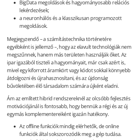
BigData megoldások és hagyományosabb relációs
lekérdezések;
a neuronhálós és a klasszikusan programozott
megoldások.
Megjegyzendő – a számítástechnika történetére
egyébként is jellemző –, hogy az elavult technológiák nem
megszűnnek, hanem más területen használják őket. Az
ipar igazából tiszteli a hagyományait, már csak azért is,
mivel egy kiforrott áramkört vagy kódot sokkal könnyebb
átdolgozni és újrahasznosítani, és az újdonság
bűvöletében élő társadalom számára újként eladni.
Ám az említett hibrid rendszereknél az olcsóbb fejlesztés
motivációjánál is fontosabb, hogy bennük a régi és az új
egymás komplementereiként igazán hatékony.
Az offline funkciók mindig elérhetők, de online
funkciók által sokszorozódik meg a gép tudása.