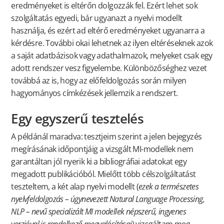
eredményeket is eltérőn dolgozzák fel. Ezért lehet sok
szolgáltatás egyedi, bár ugyanazt a nyelvi modellt
használja, és ezért ad eltérő eredményeket ugyanarra a
kérdésre. További okai lehetnek az ilyen eltéréseknek azok
a saját adatbázisok vagy adathalmazok, melyeket csak egy
adott rendszer vesz figyelembe. Különbözőséghez vezet
továbbá az is, hogy az előfeldolgozás során milyen
hagyományos címkézések jellemzik a rendszert.
Egy egyszerű tesztelés
A példánál maradva: tesztjeim szerint a jelen bejegyzés
megírásának időpontjáig a vizsgált MI-modellek nem
garantáltan jól nyerik ki a bibliográfiai adatokat egy
megadott publikációból. Mielőtt több célszolgáltatást
teszteltem, a két alap nyelvi modellt (
ezek a természetes
nyelvfeldolgozás – úgynevezett Natural Language Processing,
NLP – nevű specializált MI modellek népszerű, ingyenes