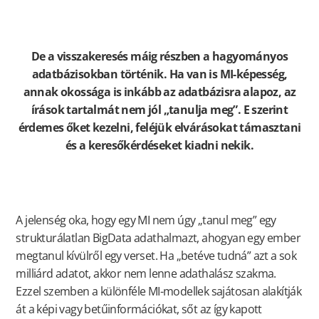
De a visszakeresés máig részben a hagyományos
adatbázisokban történik. Ha van is MI-képesség,
annak okossága is inkább az adatbázisra alapoz, az
írások tartalmát nem jól „tanulja meg”. E szerint
érdemes őket kezelni, feléjük elvárásokat támasztani
és a keresőkérdéseket kiadni nekik.
A jelenség oka, hogy egy MI nem úgy „tanul meg” egy
strukturálatlan BigData adathalmazt, ahogyan egy ember
megtanul kívülről egy verset. Ha „betéve tudná” azt a sok
milliárd adatot, akkor nem lenne adathalász szakma.
Ezzel szemben a különféle MI-modellek sajátosan alakítják
át a képi vagy betűinformációkat, sőt az így kapott