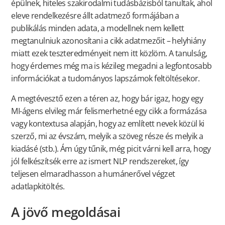
épülnek, hiteles szakirodalmi tudásbázisból tanultak, ahol
eleve rendelkezésre állt adatmező formájában a
publikálás minden adata, a modellnek nem kellett
megtanulniuk azonosítani a cikk adatmezőit – helyhiány
miatt ezek teszteredményeit nem itt közlöm. A tanulság,
hogy érdemes még ma is kézileg megadni a legfontosabb
információkat a tudományos lapszámok feltöltésekor.
A megtévesztő ezen a téren az, hogy bár igaz, hogy egy
MI-ágens elvileg már felismerhetné egy cikk a formázása
vagy kontextusa alapján, hogy az említett nevek közül ki
szerző, mi az évszám, melyik a szöveg része és melyik a
kiadásé (stb.). Ám úgy tűnik, még picit várni kell arra, hogy
jól felkészítsék erre az ismert NLP rendszereket, így
teljesen elmaradhasson a humánerővel végzet
adatlapkitöltés.
A jövő megoldásai