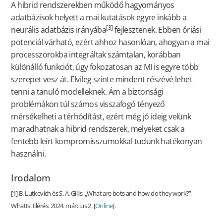
A hibrid rendszerekben működő hagyományos
adatbázisok helyett a mai kutatások egyre inkább a
[3]
neurális adatbázis irányába
fejlesztenek. Ebben óriási
potenciál várható, ezért ahhoz hasonlóan, ahogyan a mai
processzorokba integráltak számtalan, korábban
különálló funkciót, úgy fokozatosan az MI is egyre több
szerepet vesz át. Elvileg szinte mindent részévé lehet
tenni a tanuló modelleknek. Ám a biztonsági
problémákon túl számos visszafogó tényező
mérsékelheti a térhódítást, ezért még jó ideig velünk
maradhatnak a hibrid rendszerek, melyeket csak a
fentebb leírt kompromisszumokkal tudunk hatékonyan
használni.
Irodalom
[1] B. Lutkevich és S. A. Gillis, „What are bots and how do they work?”,
WhatIs. Elérés: 2024. március 2. [
Online
].