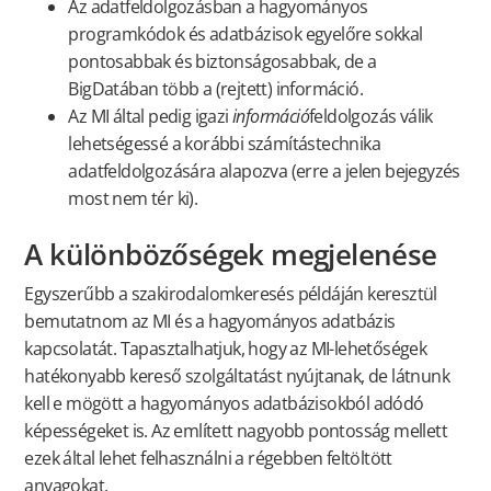
Az adatfeldolgozásban a hagyományos
programkódok és adatbázisok egyelőre sokkal
pontosabbak és biztonságosabbak, de a
BigDatában több a (rejtett) információ.
Az MI által pedig igazi
információ
feldolgozás válik
lehetségessé a korábbi számítástechnika
adatfeldolgozására alapozva (erre a jelen bejegyzés
most nem tér ki).
A különbözőségek megjelenése
Egyszerűbb a szakirodalomkeresés példáján keresztül
bemutatnom az MI és a hagyományos adatbázis
kapcsolatát. Tapasztalhatjuk, hogy az MI-lehetőségek
hatékonyabb kereső szolgáltatást nyújtanak, de látnunk
kell e mögött a hagyományos adatbázisokból adódó
képességeket is. Az említett nagyobb pontosság mellett
ezek által lehet felhasználni a régebben feltöltött
anyagokat.