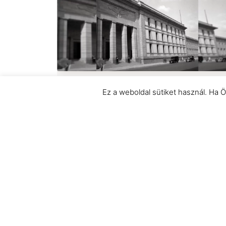
KORMÁNYZÁS ÉS TUDOMÁNY BLOG
A nemzetiszocialista jogkoncepcióról
Ez a weboldal sütiket használ. Ha Ö
KORMÁNYZÁS ÉS TUDOMÁNY BLOG
„Idegen” vagy rokon szomszéd?