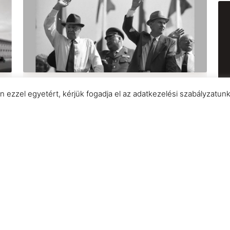
KORMÁNYZÁS ÉS TUDOMÁNY BLOG
Kádár János utolsó beszéde
n ezzel egyetért, kérjük fogadja el az adatkezelési szabályzatun
Me
KORMÁNYZÁS ÉS TUDOMÁNY BLOG
Dezinformáció egy szociálpszichológiai