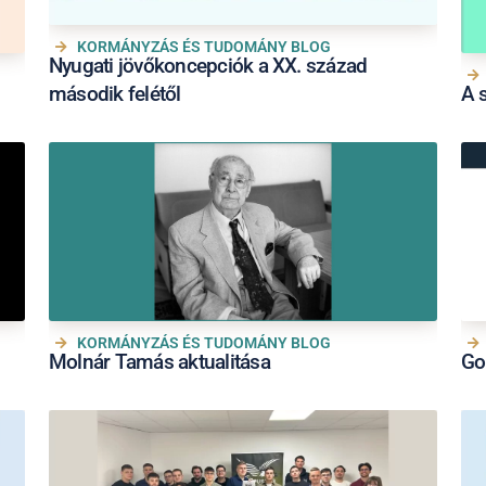
KORMÁNYZÁS ÉS TUDOMÁNY BLOG
Nyugati jövőkoncepciók a XX. század
második felétől
A 
KORMÁNYZÁS ÉS TUDOMÁNY BLOG
Molnár Tamás aktualitása
Go