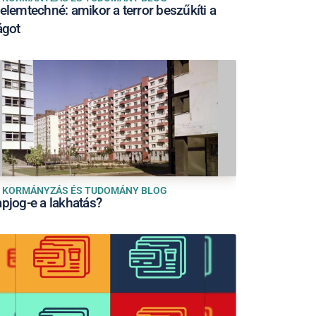
lelemtechné: amikor a terror beszűkíti a
ágot
KORMÁNYZÁS ÉS TUDOMÁNY BLOG
apjog-e a lakhatás?