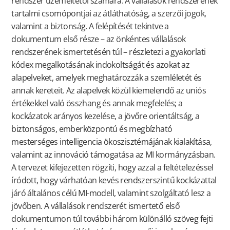
rendszer üzemeltetői számára. A vállalások rendszerének
tartalmi csomópontjai az átláthatóság, a szerzői jogok,
valamint a biztonság. A felépítését tekintve a
dokumentum első része – az önkéntes vállalások
rendszerének ismertetésén túl – részletezi a gyakorlati
kódex megalkotásának indokoltságát és azokat az
alapelveket, amelyek meghatározzák a szemléletét és
annak kereteit. Az alapelvek közül kiemelendő az uniós
értékekkel való összhang és annak megfelelés; a
kockázatok arányos kezelése, a jövőre orientáltság, a
biztonságos, emberközpontú és megbízható
mesterséges intelligencia ökoszisztémájának kialakítása,
valamint az innováció támogatása az MI kormányzásban.
A tervezet kifejezetten rögzíti, hogy azzal a feltételezéssel
íródott, hogy várhatóan kevés rendszerszintű kockázattal
járó általános célú MI-modell, valamint szolgáltató lesz a
jövőben. A vállalások rendszerét ismertető első
dokumentumon túl további három különálló szöveg fejti