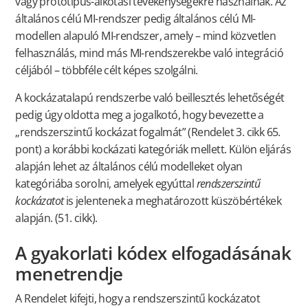
vagy prototípus-alkotási tevékenységekre használnak. Az
általános célú MI-rendszer pedig általános célú MI-
modellen alapuló MI-rendszer, amely – mind közvetlen
felhasználás, mind más MI-rendszerekbe való integráció
céljából – többféle célt képes szolgálni.
A kockázatalapú rendszerbe való beillesztés lehetőségét
pedig úgy oldotta meg a jogalkotó, hogy bevezette a
„rendszerszintű kockázat fogalmát” (Rendelet 3. cikk 65.
pont) a korábbi kockázati kategóriák mellett. Külön eljárás
alapján lehet az általános célú modelleket olyan
kategóriába sorolni, amelyek egyúttal
rendszerszintű
kockázatot
is jelentenek a meghatározott küszöbértékek
alapján. (51. cikk).
A gyakorlati kódex elfogadásának
menetrendje
A Rendelet kifejti, hogy a rendszerszintű kockázatot