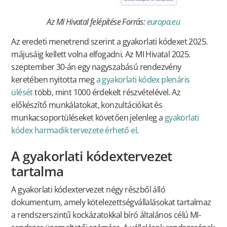
Az MI Hivatal felépítése Forrás:
europa.eu
Az eredeti menetrend szerint a gyakorlati kódexet 2025.
májusáig kellett volna elfogadni. Az MI Hivatal 2025.
szeptember 30-án egy nagyszabású rendezvény
keretében nyitotta meg
a gyakorlati kódex plenáris
ülését
több, mint 1000 érdekelt részvételével. Az
előkészítő munkálatokat, konzultációkat és
munkacsoportüléseket követően jelenleg a
gyakorlati
kódex harmadik tervezete érhető el
.
A gyakorlati kódextervezet
tartalma
A gyakorlati kódextervezet négy részből álló
dokumentum, amely kötelezettségvállalásokat tartalmaz
a rendszerszintű kockázatokkal bíró általános célú MI-