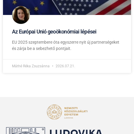
Az Európai Unió geoökonómiai lépései
EU 2025 szeptembere óta egyszerre nyit új partnerségeket
és zárja be a sebezhető pontjait.
Máthé Réka Zsuzsánna
2026.07.21.