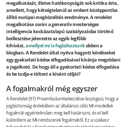
megalkotását, illetve hatékonyságát sok kritika érte,
amellett, hogy kétségtelenül az embert középpontba
állító európai megközelítés eredménye. A rendelet
megalkotása során a generatív mesterséges
intelligencia kockázatalapú szabályozásba történő
beillesztése jelentette az egyik legfőbb
kihívást,
amellyel mi is foglalkoztunk
ebben a
blogban. A Rendelet által nyitva hagyott kérdéseket
egy gyakorlati kódex elfogadásával kívánja megoldani
a jogalkotó. De hogy áll a gyakorlati kódex elfogadása
és be tudja-e tölteni a kívánt célját?
A fogalmakról még egyszer
A Rendelet (97) Preambulumbekezdése leszögezi, hogy a
jogbiztonság érdekében az általános célú MI-modellek
fogalmát egyértelműen meg kell határozni, és el kell
különíteni az MI-rendszerek fogalmától. Ez a szakasz