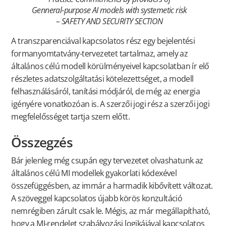
Genneral-purpose AI models with systemetic risk
– SAFETY AND SECURITY SECTION
A transzparenciával kapcsolatos rész egy bejelentési
formanyomtatvány-tervezetet tartalmaz, amely az
általános célú modell körülményeivel kapcsolatban ír elő
részletes adatszolgáltatási kötelezettséget, a modell
felhasználásáról, tanítási módjáról, de még az energia
igényére vonatkozóan is. A szerzői jogi rész a szerzői jogi
megfelelősséget tartja szem előtt.
Összegzés
Bár jelenleg még csupán egy tervezetet olvashatunk az
általános célú MI modellek gyakorlati kódexével
összefüggésben, az immár a harmadik kibővített változat.
A szöveggel kapcsolatos újabb körös konzultáció
nemrégiben zárult csak le. Mégis, az már megállapítható,
hogy a MI-rendelet szabályozási logikájával kapcsolatos