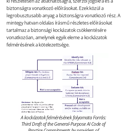
ki részletesen az átláthatóságra, szerzői jogokra és a
biztonságra vonatkozó előírásokat. Ezek közül a
legrobusztusabb anyag a biztonságra vonatkozó rész. A
mintegy hatvan oldalas írásmű részletes előírásokat
tartalmaz a biztonsági kockázatok csökkentésére
vonatkozóan, amelynek egyik eleme a kockázatok
felmérésének a kötelezettsége.
A kockázatok felmérésének folyamata Forrás:
Third Draft of the General-Purpose AI Code of
Practice Commitments by providers of