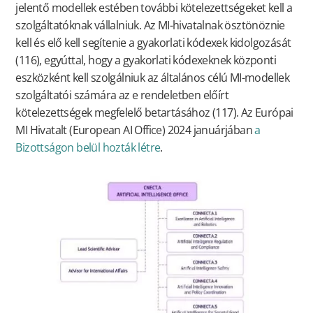
jelentő modellek estében további kötelezettségeket kell a
szolgáltatóknak vállalniuk. Az MI-hivatalnak ösztönöznie
kell és elő kell segítenie a gyakorlati kódexek kidolgozását
(116), egyúttal, hogy a gyakorlati kódexeknek központi
eszközként kell szolgálniuk az általános célú MI-modellek
szolgáltatói számára az e rendeletben előírt
kötelezettségek megfelelő betartásához (117). Az Európai
MI Hivatalt (European AI Office) 2024 januárjában
a
Bizottságon belül hozták létre
.