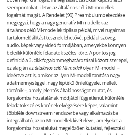
bőven fejti ki a fogalommeghatározásokkal kapcsolatos
szempontokat, illetve az általános célú MI-modellek
fogalmát magát. A Rendelet (99) Preambulumbekezdése
megjegyzi, hogy a nagy generatív MI-modellek az
általános célú MI-modellek tipikus példái, mivel rugalmas
tartalomelőállítást tesznek lehetővé, például szöveg,
audio, képek vagy videó formájában, amelyekbe könnyen
beleillik különféle feladatok széles köre. A pontos jogi
definíció a 3. cikk fogalommeghatározásai között szerepel,
ez alapján az
általános célú MI-modell
olyan MI-modell –
ideértve azt is, amikor az ilyen MI-modell tanítása nagy
adatmennyiséggel, nagy léptékű önfelügyelet mellett
történik –, amely jelentős általánosságot mutat, és
forgalomba hozatalának módjától függetlenül, különféle
feladatok széles körének elvégzésére képes, valamint
többféle downstream rendszerbe vagy alkalmazásba
integrálható, azon MI-modellek kivételével, amelyeket a
forgalomba hozatalukat megelőzően kutatási, fejlesztési