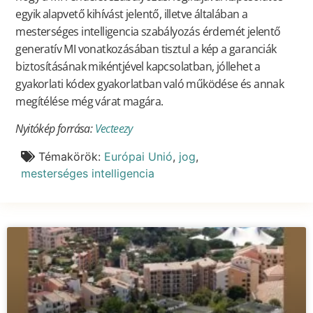
egyik alapvető kihívást jelentő, illetve általában a
mesterséges intelligencia szabályozás érdemét jelentő
generatív MI vonatkozásában tisztul a kép a garanciák
biztosításának mikéntjével kapcsolatban, jóllehet a
gyakorlati kódex gyakorlatban való működése és annak
megítélése még várat magára.
Nyitókép forrása:
Vecteezy
Témakörök:
Európai Unió
,
jog
,
mesterséges intelligencia