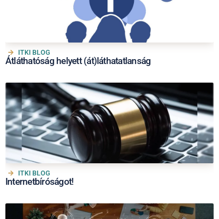
ITKI BLOG
Átláthatóság helyett (át)láthatatlanság
ITKI BLOG
Internetbíróságot!