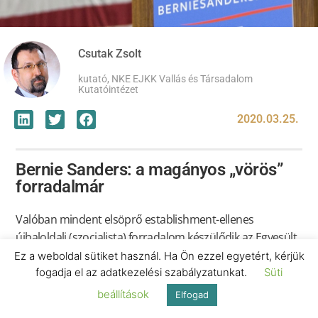
Csutak Zsolt
kutató, NKE EJKK Vallás és Társadalom
Kutatóintézet
2020.03.25.
Bernie Sanders: a magányos „vörös”
forradalmár
Valóban mindent elsöprő establishment-ellenes
újbaloldali (szocialista) forradalom készülődik az Egyesült
Államokban Bernie Sanders szenátor személyében, vagy
Ez a weboldal sütiket használ. Ha Ön ezzel egyetért, kérjük
csupán egy megátalkodottan Trump-ellenes, és
fogadja el az adatkezelési szabályzatunkat.
Süti
ugyancsak trumpiánus forradalmi lendülettel és
beállítások
Elfogad
radikalizmussal bíró politikai reakció, bombasztikus