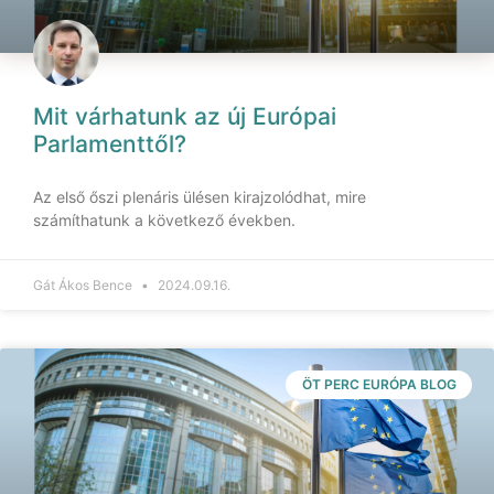
Mit várhatunk az új Európai
Parlamenttől?
Az első őszi plenáris ülésen kirajzolódhat, mire
számíthatunk a következő években.
Gát Ákos Bence
2024.09.16.
ÖT PERC EURÓPA BLOG