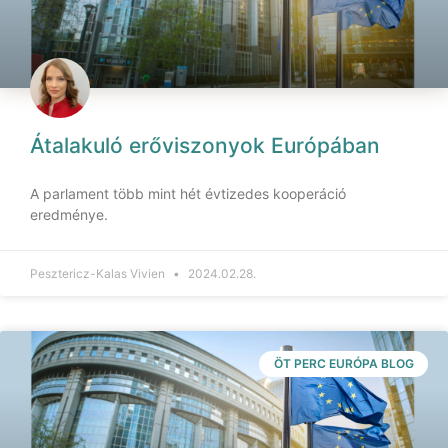
Átalakuló erőviszonyok Európában
A parlament több mint hét évtizedes kooperáció
eredménye.
Pesztericz-Kalas Vivien
2024.02.28.
ÖT PERC EURÓPA BLOG