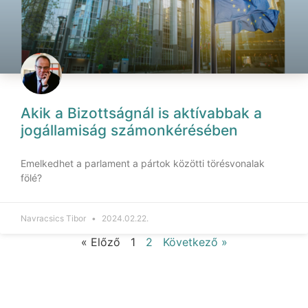
Akik a Bizottságnál is aktívabbak a
jogállamiság számonkérésében
Emelkedhet a parlament a pártok közötti törésvonalak
fölé?
Navracsics Tibor
2024.02.22.
« Előző
1
2
Következő »