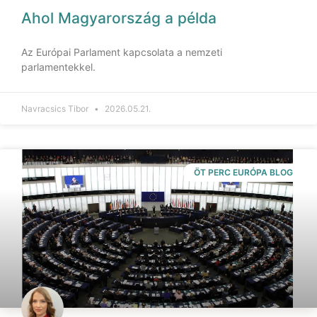
Ahol Magyarország a példa
Az Európai Parlament kapcsolata a nemzeti
parlamentekkel.
Navracsics Tibor
2026.05.21.
ÖT PERC EURÓPA BLOG