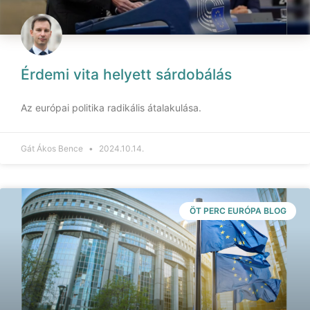
Érdemi vita helyett sárdobálás
Az európai politika radikális átalakulása.
Gát Ákos Bence
2024.10.14.
ÖT PERC EURÓPA BLOG