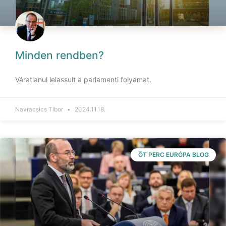
Minden rendben?
Váratlanul lelassult a parlamenti folyamat.
Navracsics Tibor
2024.11.18.
ÖT PERC EURÓPA BLOG