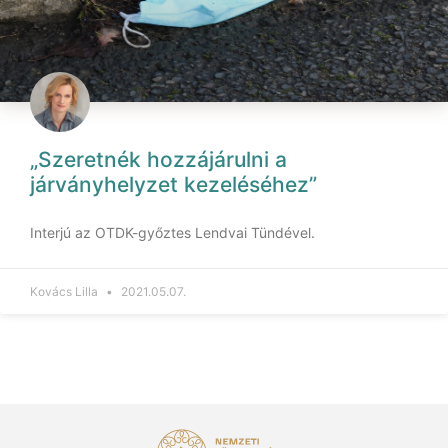
„Szeretnék hozzájárulni a
járványhelyzet kezeléséhez”
Interjú az OTDK-győztes Lendvai Tündével.
Kovács Lilla
2021.05.07.