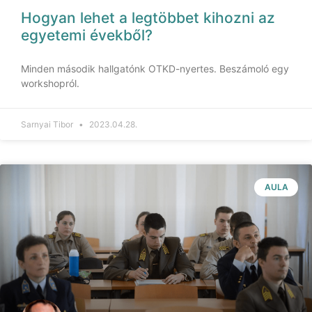
Hogyan lehet a legtöbbet kihozni az
egyetemi évekből?
Minden második hallgatónk OTKD-nyertes. Beszámoló egy
workshopról.
Sarnyai Tibor
2023.04.28.
AULA