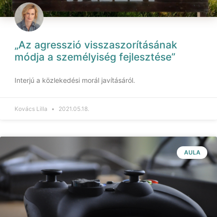
„Az agresszió visszaszorításának
módja a személyiség fejlesztése”
Interjú a közlekedési morál javításáról.
Kovács Lilla
2021.05.18.
AULA