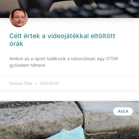
Célt értek a videojátékkal eltöltött
órák
Amikor az e-sport találkozik a toborzással: egy OTDK
győzelem háttere.
Sarnyai Tibor
2021.05.10.
AULA