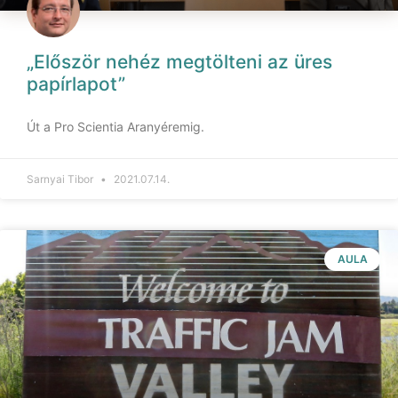
„Először nehéz megtölteni az üres
papírlapot”
Út a Pro Scientia Aranyéremig.
Sarnyai Tibor
2021.07.14.
AULA