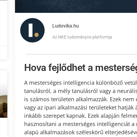
Ludovika.hu
Az NKE tudományos platformja
Hova fejlődhet a mesterség
A mesterséges intelligencia különböző vetüle
tanulásról, a mély tanulásról vagy a neurál
is számos területen alkalmazzák. Ezek nem
vagy az ipari alkalmazási területeket hatjá
inkább szerepet kapnak. Ezek alapján felme
hasznosítani a mesterséges intelligenciát
alapú alkalmazások széleskörű elterjedésév