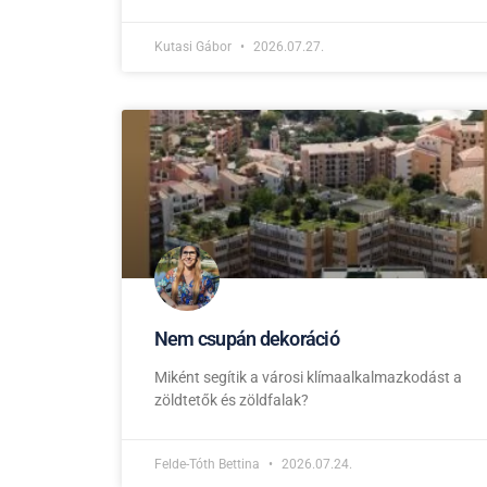
Kutasi Gábor
2026.07.27.
Nem csupán dekoráció
Miként segítik a városi klímaalkalmazkodást a
zöldtetők és zöldfalak?
Felde-Tóth Bettina
2026.07.24.