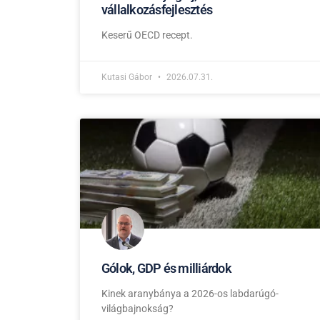
vállalkozásfejlesztés
Keserű OECD recept.
Kutasi Gábor
2026.07.31.
Gólok, GDP és milliárdok
Kinek aranybánya a 2026-os labdarúgó-
világbajnokság?