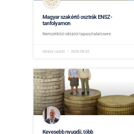
Magyar szakértő osztrák ENSZ-
tanfolyamon
Nemzetközi oktatói tapasztalatcsere.
Ujházy László
2026.08.02.
Kevesebb nyugdíj, több