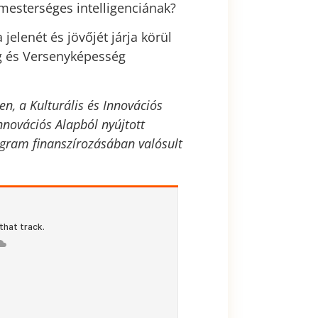
 mesterséges intelligenciának?
elenét és jövőjét járja körül
g és Versenyképesség
, a Kulturális és Innovációs
nnovációs Alapból nyújtott
gram finanszírozásában valósult