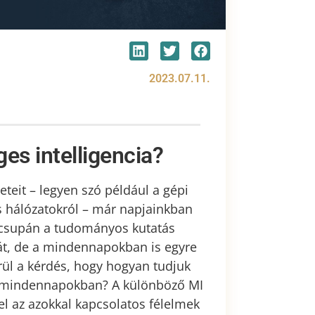
2023.07.11.
es intelligencia?
teit – legyen szó például a gépi
is hálózatokról – már napjainkban
 csupán a tudományos kutatás
k át, de a mindennapokban is egyre
rül a kérdés, hogy hogyan tudjuk
 a mindennapokban? A különböző MI
el az azokkal kapcsolatos félelmek