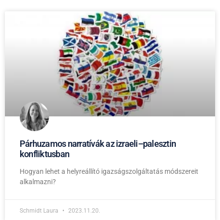
Párhuzamos narratívák az izraeli–palesztin
konfliktusban
Hogyan lehet a helyreállító igazságszolgáltatás módszereit
alkalmazni?
Schmidt Laura
2023.11.20.