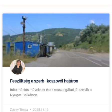
Feszültség a szerb–koszovói határon
Információs műveletek és titkosszolgálati játszmák a
Nyugat-Balkánon.
Zsivity Tímea
2025.11.19.