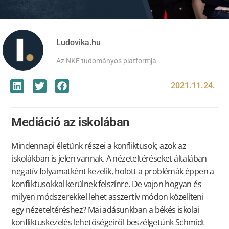
Ludovika.hu
Az NKE tudományos platformja
2021.11.24.
Mediáció az iskolában
Mindennapi életünk részei a konfliktusok; azok az
iskolákban is jelen vannak. A nézeteltéréseket általában
negatív folyamatként kezelik, holott a problémák éppen a
konfliktusokkal kerülnek felszínre. De vajon hogyan és
milyen módszerekkel lehet asszertív módon közelíteni
egy nézeteltéréshez? Mai adásunkban a békés iskolai
konfliktuskezelés lehetőségeiről beszélgetünk Schmidt