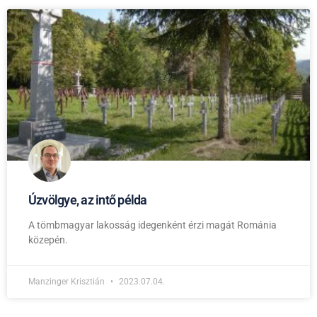
Úzvölgye, az intő példa
A tömbmagyar lakosság idegenként érzi magát Románia
közepén.
Manzinger Krisztián
2023.07.04.