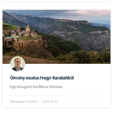
Örmény exodus Hegyi-Karabahból
Egy befagyott konfliktus eltűnése.
Manzinger Krisztián
2023.10.02.