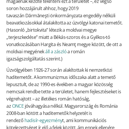
magáénak kezdte tekinteni ezt a területet –, ez végső
soron hozzájárult ahhoz, hogy 2019
tavaszán
Dărmăneşti
önkormányzata engedély nélküli
beavatkozásokkal átalakította az úzvölgyi katonai temetőt.
(Hasonló „birtokvita” létezik a moldvai megye
„terjeszkedése” miatt a Békás-szoros és a Gyilkos-tó
vonatkozásában Hargita és Neamţ megye között, de ott a
moldvai megyének
áll a zászló
a román
igazságszolgáltatás szerint.)
Úzvölgyében 1926-27 során alakítottak ki nemzetközi
haditemetőt. A kommunizmus időszaka alatt a temető
lepusztult, de az 1990-es években a magyar közösség
nemcsak rendbe tette a területet, hanem fejlesztéseket is
végrehajtott – az illetékes román hatóság,
az
ONCE
jóváhagyása nélkül. Magyarország és Románia
2008-ban kötött a haditemetők helyzetét is
rendező
hadisír-egyezmény
t, ami kommunikációs
kötelezettséget ír elő a felek között, ám ennek ellenére