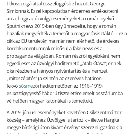
titkosszolgálattal összefüggésbe hozott George
Simionnak. Ezzel kapcsolatban érdemes emlékeztetni
arra, hogy az úzvölgyi eseményeket a román nyelvű
Sputniknews 2019-ben úgy ünnepelte, hogy a román
hazafiak megvédték a temetőt a magyar fasisztáktól – ez a
cikk az EU területén ma már nem elérhető, de érdekes
kordokumentumnak minősül a fake news és a
propaganda világában. Román részről egyébként nem
egyedi eset az úzvölgyi haditemető „átalakítása”; ennek
oka részben a hiányos nyilvántartás és a nemzeti
„mítoszépítés” (a szintén az ezeréves határon
fekvő
sósmező
i haditemetőben az 1916–1919-
es
országegyesítő
háború tiszteletére emelt osszáriumba
vélhetően magyar katonákat is temettek).
A 2019. júniusi eseményeket követően Csíkszentmárton
község – amelyhez Úzvölgye is tartozik – illetve Hargita
megye bírósági úton kívánt érvényt szerezni igazának; a