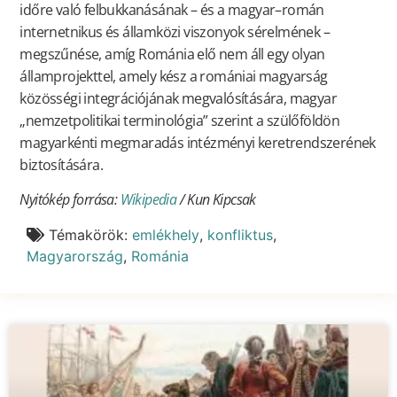
időre való felbukkanásának – és a magyar–román
internetnikus és államközi viszonyok sérelmének –
megszűnése, amíg Románia elő nem áll egy olyan
államprojekttel, amely kész a romániai magyarság
közösségi integrációjának megvalósítására, magyar
„nemzetpolitikai terminológia” szerint a szülőföldön
magyarkénti megmaradás intézményi keretrendszerének
biztosítására.
Nyitókép forrása:
Wikipedia
/ Kun Kipcsak
Témakörök:
emlékhely
,
konfliktus
,
Magyarország
,
Románia