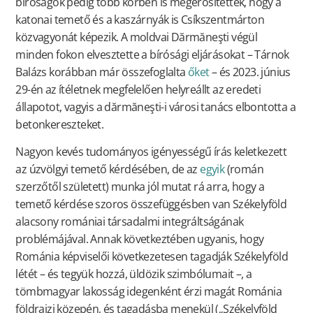
bíróságok pedig több körben is megerősítették, hogy a
katonai temető és a kaszárnyák is Csíkszentmárton
közvagyonát képezik. A moldvai
Dărmăneşti
végül
minden fokon elvesztette a bírósági eljárásokat – Tárnok
Balázs korábban már összefoglalta
őket
– és 2023. június
29-én az ítéletnek megfelelően helyreállt az eredeti
állapotot, vagyis a dărmăneşti-i városi tanács elbontotta a
betonkereszteket.
Nagyon kevés tudományos igényességű írás keletkezett
az úzvölgyi temető kérdésében, de az
egyik
(román
szerzőtől született) munka jól mutat rá arra, hogy a
temető kérdése szoros összefüggésben van Székelyföld
alacsony romániai társadalmi integráltságának
problémájával. Annak következtében ugyanis, hogy
Románia képviselői következetesen tagadják Székelyföld
létét – és tegyük hozzá, üldözik szimbólumait –, a
tömbmagyar lakosság idegenként érzi magát Románia
földrajzi közepén, és tagadásba menekül („Székelyföld