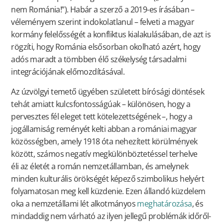
nem Románia!”). Habár a szerző a 2019-es írásában –
véleményem szerint indokolatlanul – felveti a magyar
kormány felelősségét a konfliktus kialakulásában, de azt is
rögzíti, hogy Románia elsősorban okolható azért, hogy
adós maradt a tömbben élő székelység társadalmi
integrációjának előmozdításával.
Az úzvölgyi temető ügyében született bírósági döntések
tehát amiatt kulcsfontosságúak – különösen, hogy a
pervesztes fél eleget tett kötelezettségének –, hogy a
jogállamiság reményét kelti abban a romániai magyar
közösségben, amely 1918 óta nehezített körülmények
között, számos negatív megkülönböztetéssel terhelve
éli az életét a román nemzetállamban, és amelynek
minden kulturális örökségét képező szimbolikus helyért
folyamatosan meg kell küzdenie. Ezen állandó küzdelem
oka a nemzetállami lét alkotmányos
meghatározása
, és
mindaddig nem várható az ilyen jellegű problémák időről-