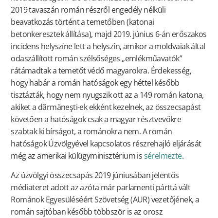
2019 tavaszán román részről engedély nélküli
beavatkozás történt a temetőben (katonai
betonkeresztek állítása), majd 2019. június 6-án erőszakos
incidens helyszíne lett a helyszín, amikor a moldvaiak által
odaszállított román szélsőséges „emlékműavatók”
rátámadtak a temetőt védő magyarokra. Érdekesség,
hogy habár a román hatóságok egy héttel később
tisztázták, hogy nem nyugszik ott az a 149 román katona,
akiket a dărmăneşti-ek ekként kezelnek, az összecsapást
követően a hatóságok csak a magyar résztvevőkre
szabtak ki bírságot, a románokra nem. A román
hatóságok Úzvölgyével kapcsolatos részrehajló eljárását
még az amerikai külügyminisztérium is
sérelmezte
.
Az úzvölgyi összecsapás 2019 júniusában jelentős
médiateret adott az azóta már parlamenti párttá vált
Románok Egyesüléséért Szövetség (AUR) vezetőjének, a
román sajtóban később többször is az orosz