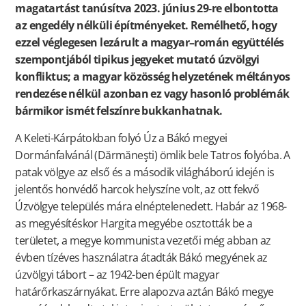
magatartást tanúsítva 2023. június 29-re elbontotta
az engedély nélküli építményeket. Remélhető, hogy
ezzel véglegesen lezárult a magyar–román együttélés
szempontjából tipikus jegyeket mutató úzvölgyi
konfliktus; a magyar közösség helyzetének méltányos
rendezése nélkül azonban ez vagy hasonló problémák
bármikor ismét felszínre bukkanhatnak.
A Keleti-Kárpátokban folyó Úz a Bákó megyei
Dormánfalvánál (Dărmăneşti) ömlik bele Tatros folyóba. A
patak völgye az első és a második világháború idején is
jelentős honvédő harcok helyszíne volt, az ott fekvő
Úzvölgye település mára elnéptelenedett. Habár az 1968-
as megyésítéskor Hargita megyébe osztották be a
területet, a megye kommunista vezetői még abban az
évben tízéves használatra átadták Bákó megyének az
úzvölgyi tábort – az 1942-ben épült magyar
határőrkaszárnyákat. Erre alapozva aztán Bákó megye