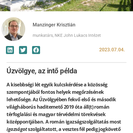
Manzinger Krisztián
munkatárs, NKE John Lukacs Intézet
2023.07.04.
Úzvölgye, az intő példa
A kisebbségi lét egyik kulcskérdése a közösség
szempontjából fontos helyek megőrzésének
lehetősége. Az Úzvölgyében fekvő első és második
világháborús haditemető 2019 óta áll(t) román
térfoglalási és magyar térvédelmi törekvések
középpontjában. A román igazságszolgáltatás most
igazságot
szolgáltatott, a vesztes fél pedig jogkövető