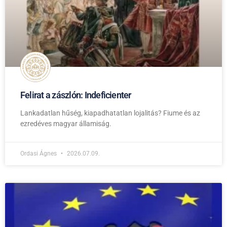
Felirat a zászlón: Indeficienter
Lankadatlan hűség, kiapadhatatlan lojalitás? Fiume és az
ezredéves magyar államiság.
Ordasi Ágnes
2026.07.09.