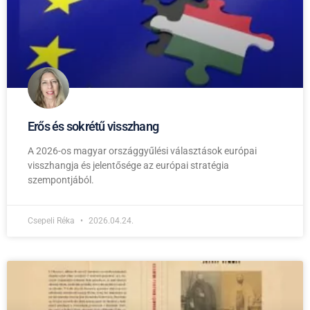
Erős és sokrétű visszhang
A 2026-os magyar országgyűlési választások európai
visszhangja és jelentősége az európai stratégia
szempontjából.
Csepeli Réka
2026.04.24.