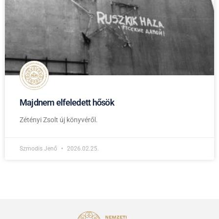
Majdnem elfeledett hősök
Zétényi Zsolt új könyvéről.
Szmodis Jenő
2026.02.25.