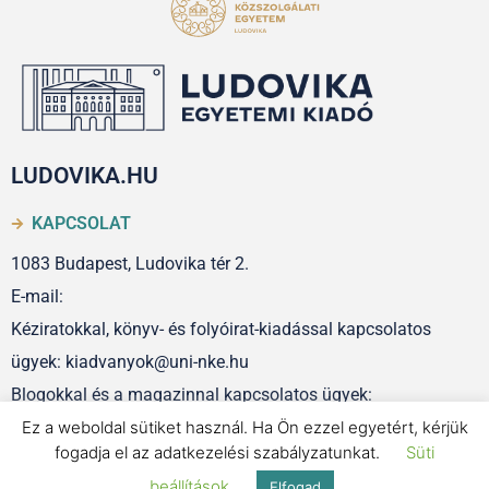
LUDOVIKA.HU
KAPCSOLAT
1083 Budapest, Ludovika tér 2.
E-mail:
Kéziratokkal, könyv- és folyóirat-kiadással kapcsolatos
ügyek: kiadvanyok@uni-nke.hu
Blogokkal és a magazinnal kapcsolatos ügyek:
szerkesztoseg@uni-nke.hu
Ez a weboldal sütiket használ. Ha Ön ezzel egyetért, kérjük
fogadja el az adatkezelési szabályzatunkat.
Süti
beállítások
Elfogad