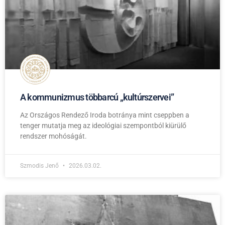
A kommunizmus többarcú „kultúrszervei”
Az Országos Rendező Iroda botránya mint cseppben a
tenger mutatja meg az ideológiai szempontból kiürülő
rendszer mohóságát.
Szmodis Jenő
2026.03.02.