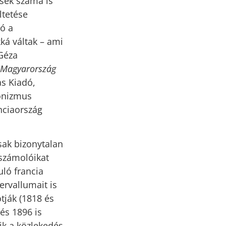
isék száma is
ltetése
ó a
ká váltak – ami
Géza
– Magyarország
as Kiadó,
ronizmus
nciaország
csak bizonytalan
eszámolóikat
uló francia
ervallumait is
tják (1818 és
és 1896 is
ik a közlekedés