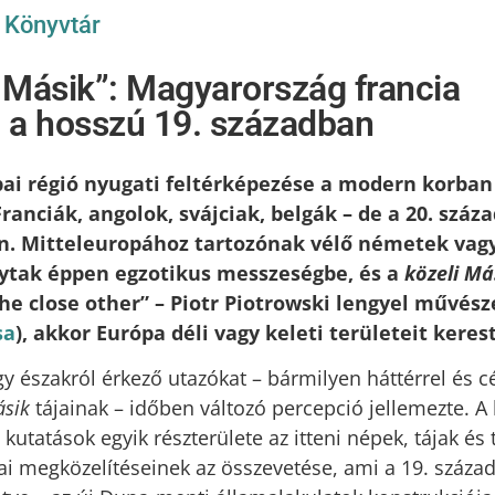
/
Könyvtár
i Másik”: Magyarország francia
a hosszú 19. században
ai régió nyugati feltérképezése a modern korban 
ranciák, angolok, svájciak, belgák – de a 20. száza
. Mitteleuropához tartozónak vélő németek vagy
ytak éppen egzotikus messzeségbe, és a
közeli Má
the close other” – Piotr Piotrowski lengyel művés
sa
), akkor Európa déli vagy keleti területeit kerest
y északról érkező utazókat – bármilyen háttérrel és cé
ásik
tájainak – időben változó percepció jellemezte. A
kutatások egyik részterülete az itteni népek, tájak é
ai megközelítéseinek az összevetése, ami a 19. század