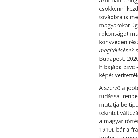
azonban, ahogy
csökkenni kezd
továbbra is me
magyarokat úgy
rokonságot mut
könyvében részl
megítélésének 
Budapest, 2020
hibájába esve 
képét vetített
A szerző a jobb
tudással rende
mutatja be típ
tekintet változ
a magyar törté
1910), bár a f
fontos szerepe