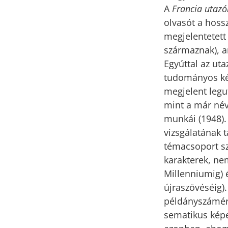
A
Francia utaz
olvasót a hoss
megjelentetett
származnak), 
Egyúttal az ut
tudományos kérd
megjelent leg
mint a már név
munkái (1948).
vizsgálatának 
témacsoport sz
karakterek, ne
Millenniumig)
újraszövéséig).
példányszámért
sematikus képe