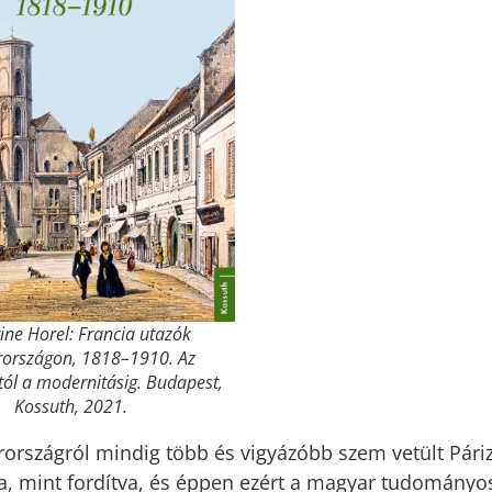
ine Horel: Francia utazók
országon, 1818–1910. Az
ól a modernitásig. Budapest,
Kossuth, 2021.
rországról mindig több és vigyázóbb szem vetült Pári
a, mint fordítva, és éppen ezért a magyar tudományo