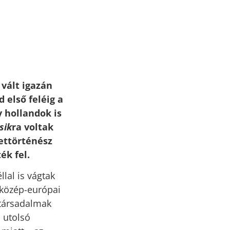
vált igazán
d első feléig a
 hollandok is
sik
ra voltak
zettörténész
ék fel.
llal is vágtak
 közép-európai
s társadalmak
 utolsó