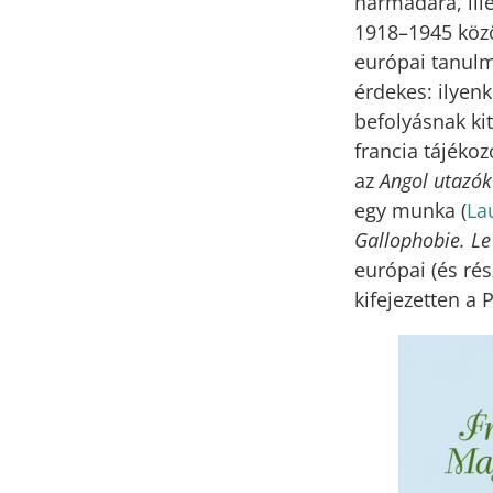
harmadára, ill
1918–1945 közö
európai tanulm
érdekes: ilyenk
befolyásnak ki
francia tájéko
az
Angol utazó
egy munka (
La
Gallophobie. Le
európai (és ré
kifejezetten a 