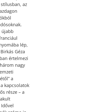
stílusban, az
gazdagon
lókból
udósoknak.
s újabb
franciául
 nyomába lép,
 Birkás Géza
ban értelmezi
s három nagy
nemzeti
étől” a
s a kapcsolatok
ős része – a
akult
 Idővel