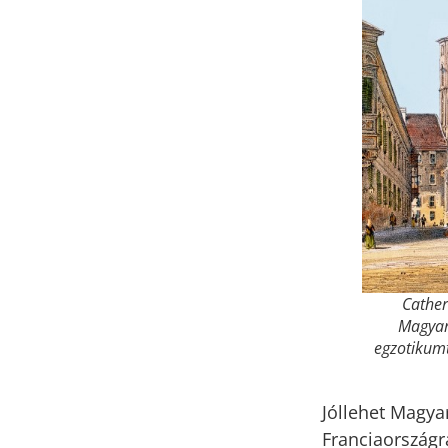
Cather
Magyar
egzotikumt
Jóllehet Magya
Franciaországr