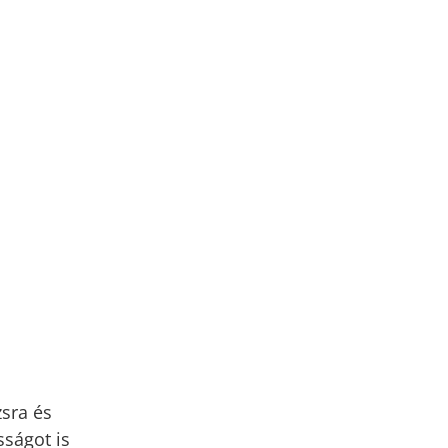
zsra és
sságot is