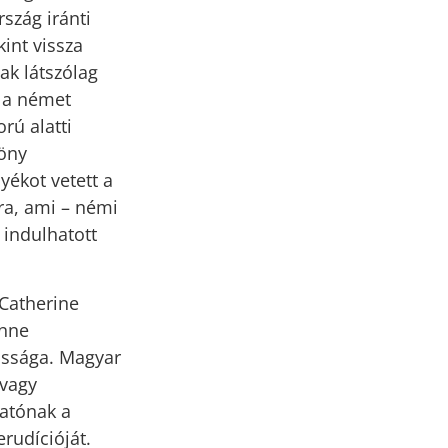
szág iránti
int vissza
ak látszólag
 a német
rú alatti
göny
yékot vetett a
ra, ami – némi
 indulhatott
 Catherine
onne
ássága. Magyar
 vagy
tatónak a
rudícióját.