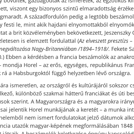
 bővültek, gazdagodtak az ismeretek, az egzotikus kl
ett, viszont egy bizonyos szintű elmaradottság érzéke
gmaradt. A századfordulón pedig a legtöbb beszámol
 festi le, mint akik hajdani elnyomottakból elnyomók
at a brit közvéleményben bekövetkezett, Jeszenszky 
etesen is elemzett fordulattal (
Az elveszett presztízs 
megváltozása Nagy-Britanniában /1894–1918/
. Fekete S
.) Ebben a kérdésben a francia beszámolók az anak
– mondja Horel – az erős, egységes, republikánus Fra
ék rá a Habsburgoktól függő helyzetben lévő országra.
ára ismeretlen, az országról és kultúrájáról sokszor 
lkező, különböző szakmai hátterű franciákat és úti b
usok szerint. A Magyarországra és a magyarokra irány
ásai jelentik Horel munkájának a keretét – a munka int
nelemből nem ismert fordulatokat jelző dátumok alko
rancia utazók magyar-képének megformálásában 1848 
t játszik. A beszámolók keletkezése éppúgy kapcsolód