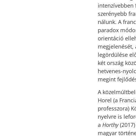
intenzívebben f
szerényebb fra
nálunk. A franc
paradox módon
orientáció ell
megjelenését, 
legördülése elő
két ország köz
hetvenes-nyolc
megint fejlődé
A közelmúltbel
Horel (a Franc
professzora) 
nyelvre is lefo
a
Horthy
(2017)
magyar történe