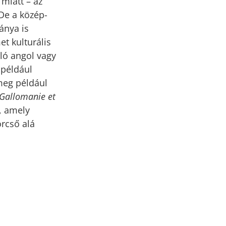
miatt – az
De a közép-
ánya is
et kulturális
ló angol vagy
 például
 meg például
Gallomanie et
), amely
órcső alá