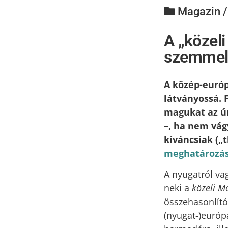
Magazin 
A „közel
szemmel 
A közép-európ
látványossá. F
magukat az ún
–, ha nem vág
kíváncsiak („
meghatározá
A nyugatról vag
neki a
közeli M
összehasonlító 
(nyugat-)európ