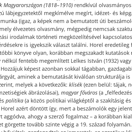
ók Magyarországon (1818–1910)
rendkívül olvasmányos 
zú lábjegyzetektől megkímélve megírt, idézet- és kép
 munka (igaz, a képek nem a bemutatott úti beszámo
amely élvezetes olvasmány, mégpedig nemcsak szakt
azási irodalmak történeti megközelítésével kapcsolato
ésekre is igyekszik választ találni. Horel eredetileg 
utóbbi könyve olyan, korábban megszakadt kutatások
 nélkül fentebb megemlített Lelkes István (1932) vagy
 Hozzájuk képest azonban sokkal tágabban, gazdagab
tárgyát, aminek a bemutatását kiválóan strukturálja i
erint, melyek a következők:
klisék
(ezen belül: tájak, 
mzetiségiek ábrázolásai),
magyar főváros
(a „felfedezés
 és
politika
(a közös politikai világképtől a szakításig é
 Horel azért döntött így, mert a beszámolók egy jelent
 aggódva, ahogy a szerző fogalmaz – a korábban kial
t görgette tovább szinte végig a 19. század folyamán.