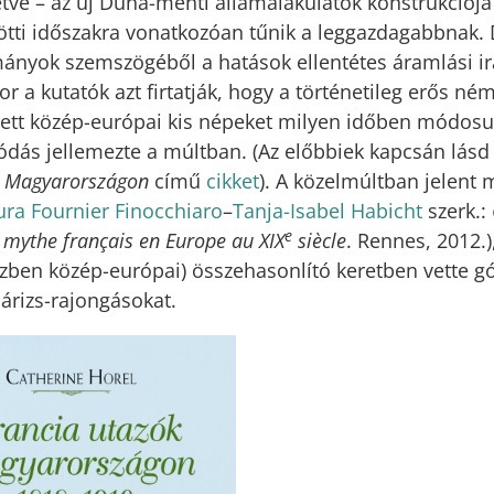
etve – az új Duna-menti államalakulatok konstrukciója 
tti időszakra vonatkozóan tűnik a leggazdagabbnak. 
ányok szemszögéből a hatások ellentétes áramlási ir
or a kutatók azt firtatják, hogy a történetileg erős ném
tett közép-európai kis népeket milyen időben módosu
zódás jellemezte a múltban. (Az előbbiek kapcsán lásd
k Magyarországon
című
cikket
). A közelmúltban jelent
ura Fournier Finocchiaro
–
Tanja-Isabel Habicht
szerk.:
e
 mythe français en Europe au XIX
siècle
. Rennes, 2012.
szben közép-európai) összehasonlító keretben vette g
Párizs-rajongásokat.