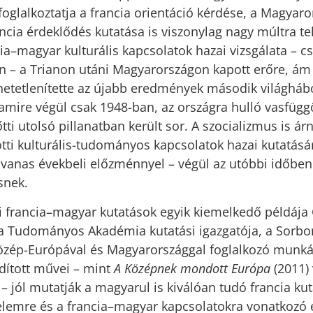
oglalkoztatja a francia orientáció kérdése, a Magyaror
ncia érdeklődés kutatása is viszonylag nagy múltra tek
ia–magyar kulturális kapcsolatok hazai vizsgálata – cs
 – a Trianon utáni Magyarországon kapott erőre, ám
ehetetlenítette az újabb eredmények második világhábo
amire végül csak 1948-ban, az országra hulló vasfüg
tti utolsó pillanatban került sor. A szocializmus is árn
ötti kulturális-tudományos kapcsolatok hazai kutatásá
vanas évekbeli előzménnyel – végül az utóbbi időben
snek.
i francia–magyar kutatások egyik kiemelkedő példája
ia Tudományos Akadémia kutatási igazgatója, a Sorb
Közép-Európával és Magyarországgal foglalkozó munk
rdított művei – mint
A Középnek mondott Európa
(2011)
 – jól mutatják a magyarul is kiválóan tudó francia ku
lemre és a francia–magyar kapcsolatokra vonatkozó e