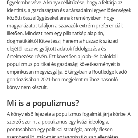
figyelembe véve. A könyv célkitűzése, hogy a feltárja az
identitás, a gazdaságtan és a társadalmi egyenlőtlenségek
közötti összefüggéseket annak reményében, hogy
magyarázatot találjon a szavazók extrém preferenciáit
illetően. Mindezt nem egy pillanatkép alapján,
dogmatikáktól fűtve teszi, hanem a huszadik század
elejétől kezdve gyűjtött adatok feldolgozása és
értelmezése révén. Ezt követően a jobb- és baloldali
populizmus politikai és gazdasági következményeit is
empirikusan megvizsgálja. E tárgyban a Routledge kiadó
gondozásában 2021-ben megjelent műhöz hasonló
könyv nem készült.
Mi is a populizmus?
A könyv első fejezete a populizmus fogalmát járja körbe. A
szerző szerint a populizmus egy kvázi-ideológia,
pontosabban egy politikai stratégia, amely élesen
szembenálló, már-már antagonisztikusan ellentétes