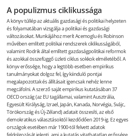
A populizmus ciklikussága
A könyv túllép az aktuális gazdasági és politikai helyzeten
és folyamatában vizsgálja a politikai és gazdasági
változásokat. Munkájához merít Acemoglu és Robinson
művében említett politikai rendszerek ciklikusságából,
valamint Rodrik által említett gazdaságpolitikai reformok
és azokkal összefüggő üzleti ciklus sokkok elméletéből. A
könyv erőssége, hogy a legtöbb esetben empirikus
tanulmányokat dolgoz fel, így kiinduló pontjai
megalapozottak és állításait igencsak nehéz lenne
megcáfolni. A szerző saját empirikus kutatásában 37
OECD ország (az EU tagállamai, valamint Ausztrália,
Egyesült Királyság, Izrael, Japán, Kanada, Norvégia, Svájc,
Törökország és Új-Zéland) adatait összesíti, az első
demokratikus választásoktól kezdődően 2019-ig. Ez egyes
országok esetében már 1900-tól felvett adatok
feldolgozását jelenti, ami a kutatás vitathatatlan erőssége.