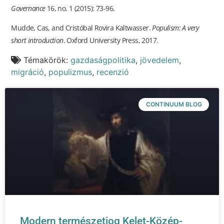
Governance
16, no. 1 (2015): 73-96.
Mudde, Cas, and Cristóbal Rovira Kaltwasser.
Populism: A very
short introduction
. Oxford University Press, 2017.
Témakörök:
gazdaságpolitika
,
jövedelem
,
migráció
,
populizmus
,
recenzió
CONTINUUM BLOG
Modern természetjog Kelet-Közép-