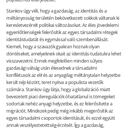
Stankov úgy véli, hogy a gazdaság, az identitás és a
méltányosság területén bekövetkezett sokkok váltanak ki
keresletvezérelt politikai változásokat. Az éles jövedelemi
egyenlőtlenségek felerősítik az egyes társadalmi rétegek
identitástudatát és egymással való szembenállását.
Kiemeli, hogy a szavazók gyakran hoznak olyan
döntéseket, amelyeknek okait az identitás-tudatukra lehet
visszavezetni. Ennek megfelelően minden súlyos
gazdasági válság után élesednek a társadalmi
konfliktusok az
elit
és az anyagilag méltánytalan helyzetbe
került
nép
között, teret nyitva a populista vezetők
számára. Stankov úgy látja, hogy a globalizáció miatt
bevezetett piaci deregulációk óhatatlanul is tömegeket
sodortak nehéz anyagi helyzetbe, és ez felerősítette a
migrációt. Mindezek pedig még inkább megerősítik az
egyes társadalmi csoportok identitását, és ezzel együtt
annak veszélyeztetettség-érzését. Így a gazdaság,