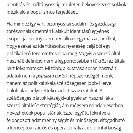
identitás és méltányosság területén bekövetkezett sokkok
idézik elő a populizmus terjedését.
Ha mindez így van, bizonyos társadalmi és gazdasági
törésvonalak mentén kialakult identitású egyének
csoportjai bizony szemben állnak egymással, anélkül,
hogy ezeket az identitásokat nyereség céljából egy
politikai erő teremtette volna meg. Vagyis a szerző által
használt definíció nem a legpontosabban tükrözi az általa
leírt folyamatokat. Mi több, a kutatása során használt
adatok nem a
populista pártok
népszerűségét mérik,
hanem az politikai skála szélsőségesen jobb- illetve
baloldalán helyezettekre adott szavazatokat. A
szélsőséges pártok kétségkívül gyakran használják a
szerző által leírt stratégiát, ám mégsem minden esetben
nevezhetőek populistának. Ezzel együtt, tekintve a
feldogozott adat mennyiségét és minőségét, elfogadható
a konceptualizációs és operacionalizációs pontatlanság.