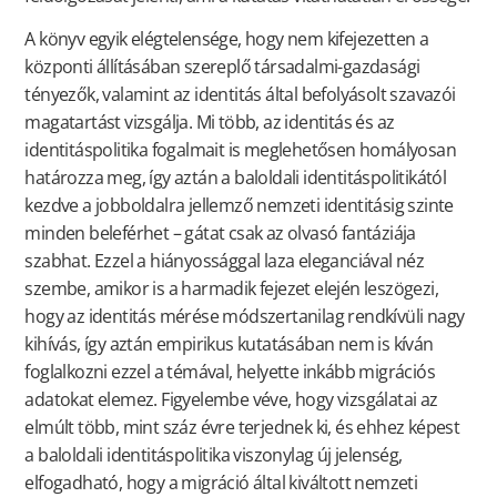
A könyv egyik elégtelensége, hogy nem kifejezetten a
központi állításában szereplő társadalmi-gazdasági
tényezők, valamint az identitás által befolyásolt szavazói
magatartást vizsgálja. Mi több, az identitás és az
identitáspolitika fogalmait is meglehetősen homályosan
határozza meg, így aztán a baloldali identitáspolitikától
kezdve a jobboldalra jellemző nemzeti identitásig szinte
minden beleférhet – gátat csak az olvasó fantáziája
szabhat. Ezzel a hiányossággal laza eleganciával néz
szembe, amikor is a harmadik fejezet elején leszögezi,
hogy az identitás mérése módszertanilag rendkívüli nagy
kihívás, így aztán empirikus kutatásában nem is kíván
foglalkozni ezzel a témával, helyette inkább migrációs
adatokat elemez. Figyelembe véve, hogy vizsgálatai az
elmúlt több, mint száz évre terjednek ki, és ehhez képest
a baloldali identitáspolitika viszonylag új jelenség,
elfogadható, hogy a migráció által kiváltott nemzeti