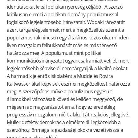
identitásokat kreál politikai nyereség céljából. A szerző
kritikusan elemzi a politikatudomány populizmussal
foglalkozó legjelentősebb irányzatait. Wodak irányzatát
azért tartja elégtelennek, mert a megközelítés szerint a
populizmusnak nincsen egy általános közös oka, minden
ilyen mozgalom felbukkanását más és más tényező
határozza meg. A populizmust mint politikai
kommunikációs irányzatot ugyancsak amiatt veti el, mert
legjelentősebb képviselői nem tárgyalják a kiváltó okokat.
A harmadik jelentős iskolaként a Mudde és Rovira
Kaltwasser által képviselt eszmei megközelítést határozza
meg. A szerzőpáros műve a populizmus egyesült
államokbeli változásait követi és kellően meggyőző, de
mégsem ad magyarázatot arra, hogy az eredetileg
progresszív mozgalom miért alakult át reakciós jellegűvé.
Müller defektív demokrácia elmélete áll legközelebb a
szerzőhöz: önmaga is gazdasági okokra vezeti vissza a
populizmus elterjedését.