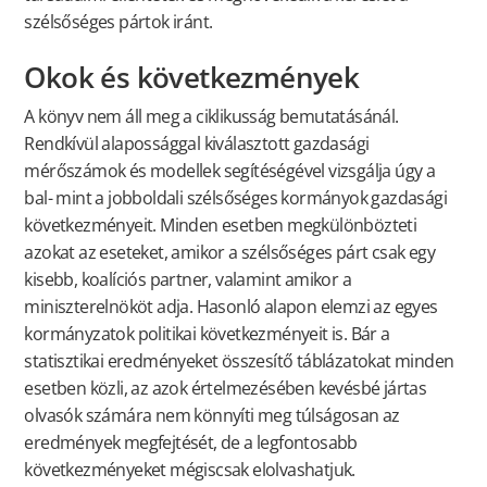
szélsőséges pártok iránt.
Okok és következmények
A könyv nem áll meg a ciklikusság bemutatásánál.
Rendkívül alapossággal kiválasztott gazdasági
mérőszámok és modellek segítéségével vizsgálja úgy a
bal- mint a jobboldali szélsőséges kormányok gazdasági
következményeit. Minden esetben megkülönbözteti
azokat az eseteket, amikor a szélsőséges párt csak egy
kisebb, koalíciós partner, valamint amikor a
miniszterelnököt adja. Hasonló alapon elemzi az egyes
kormányzatok politikai következményeit is. Bár a
statisztikai eredményeket összesítő táblázatokat minden
esetben közli, az azok értelmezésében kevésbé jártas
olvasók számára nem könnyíti meg túlságosan az
eredmények megfejtését, de a legfontosabb
következményeket mégiscsak elolvashatjuk.