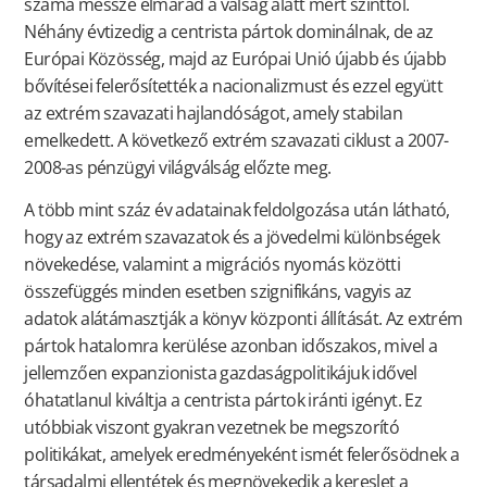
száma messze elmarad a válság alatt mért szinttől.
Néhány évtizedig a centrista pártok dominálnak, de az
Európai Közösség, majd az Európai Unió újabb és újabb
bővítései felerősítették a nacionalizmust és ezzel együtt
az extrém szavazati hajlandóságot, amely stabilan
emelkedett. A következő extrém szavazati ciklust a 2007-
2008-as pénzügyi világválság előzte meg.
A több mint száz év adatainak feldolgozása után látható,
hogy az extrém szavazatok és a jövedelmi különbségek
növekedése, valamint a migrációs nyomás közötti
összefüggés minden esetben szignifikáns, vagyis az
adatok alátámasztják a könyv központi állítását. Az extrém
pártok hatalomra kerülése azonban időszakos, mivel a
jellemzően expanzionista gazdaságpolitikájuk idővel
óhatatlanul kiváltja a centrista pártok iránti igényt. Ez
utóbbiak viszont gyakran vezetnek be megszorító
politikákat, amelyek eredményeként ismét felerősödnek a
társadalmi ellentétek és megnövekedik a kereslet a