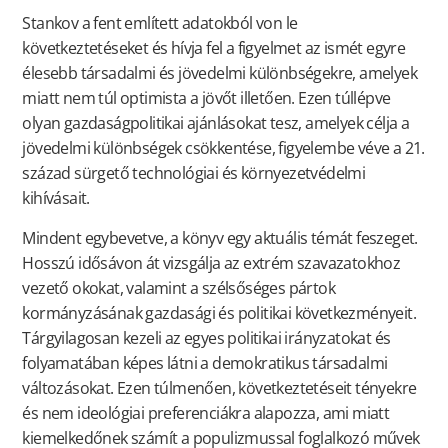
Stankov a fent említett adatokból von le
következtetéseket és hívja fel a figyelmet az ismét egyre
élesebb társadalmi és jövedelmi különbségekre, amelyek
miatt nem túl optimista a jövőt illetően. Ezen túllépve
olyan gazdaságpolitikai ajánlásokat tesz, amelyek célja a
jövedelmi különbségek csökkentése, figyelembe véve a 21.
század sürgető technológiai és környezetvédelmi
kihívásait.
Mindent egybevetve, a könyv egy aktuális témát feszeget.
Hosszú idősávon át vizsgálja az extrém szavazatokhoz
vezető okokat, valamint a szélsőséges pártok
kormányzásának gazdasági és politikai következményeit.
Tárgyilagosan kezeli az egyes politikai irányzatokat és
folyamatában képes látni a demokratikus társadalmi
változásokat. Ezen túlmenően, következtetéseit tényekre
és nem ideológiai preferenciákra alapozza, ami miatt
kiemelkedőnek számít a populizmussal foglalkozó művek