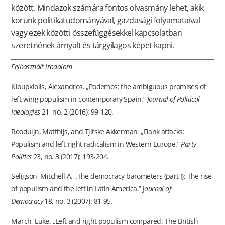
között. Mindazok számára fontos olvasmány lehet, akik
korunk politikatudományával, gazdasági folyamataival
vagy ezek közötti összefüggésekkel kapcsolatban
szeretnének árnyalt és tárgyilagos képet kapni.
Felhasznált irodalom
Kioupkiolis, Alexandros. „Podemos: the ambiguous promises of
left-wing populism in contemporary Spain.”
Journal of Political
Ideologies
21, no. 2 (2016): 99-120.
Rooduijn, Matthijs, and Tjitske Akkerman. „Flank attacks:
Populism and left-right radicalism in Western Europe.”
Party
Politics
23, no. 3 (2017): 193-204.
Seligson, Mitchell A. „The democracy barometers (part I): The rise
of populism and the left in Latin America.” J
ournal of
Democracy
18, no. 3 (2007): 81-95.
March, Luke. „Left and right populism compared: The British