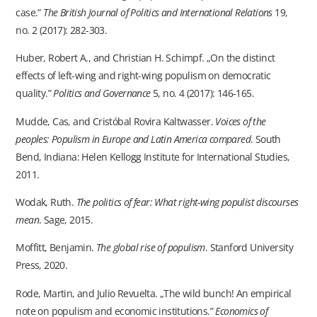
case.”
The British Journal of Politics and International Relations
19,
no. 2 (2017): 282-303.
Huber, Robert A., and Christian H. Schimpf. „On the distinct
effects of left-wing and right-wing populism on democratic
quality.”
Politics and Governance
5, no. 4 (2017): 146-165.
Mudde, Cas, and Cristóbal Rovira Kaltwasser.
Voices of the
peoples: Populism in Europe and Latin America compared
. South
Bend, Indiana: Helen Kellogg Institute for International Studies,
2011.
Wodak, Ruth.
The politics of fear: What right-wing populist discourses
mean
. Sage, 2015.
Moffitt, Benjamin.
The global rise of populism
. Stanford University
Press, 2020.
Rode, Martin, and Julio Revuelta. „The wild bunch! An empirical
note on populism and economic institutions.”
Economics of