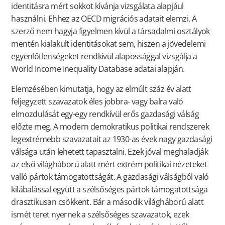
identitásra mért sokkot kívánja vizsgálata alapjául
használni. Ehhez az OECD migrációs adatait elemzi. A
szerző nem hagyja figyelmen kívül a társadalmi osztályok
mentén kialakult identitásokat sem, hiszen a jövedelemi
egyenlőtlenségeket rendkívül alapossággal vizsgálja a
World Income Inequality Database adatai alapján.
Elemzésében kimutatja, hogy az elmúlt száz év alatt
feljegyzett szavazatok éles jobbra- vagy balra való
elmozdulását egy-egy rendkívül erős gazdasági válság
előzte meg. A modern demokratikus politikai rendszerek
legextrémebb szavazatait az 1930-as évek nagy gazdasági
válsága után lehetett tapasztalni. Ezek jóval meghaladják
az első világháború alatt mért extrém politikai nézeteket
valló pártok támogatottságát. A gazdasági válságból való
kilábalással együtt a szélsőséges pártok támogatottsága
drasztikusan csökkent. Bár a második világháború alatt
ismét teret nyernek a szélsőséges szavazatok, ezek