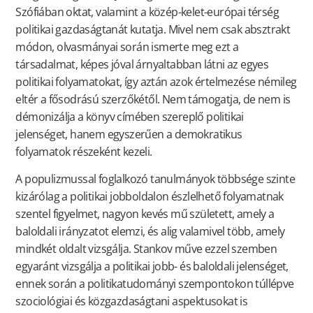
Szófiában oktat, valamint a közép-kelet-európai térség
politikai gazdaságtanát kutatja. Mivel nem csak absztrakt
módon, olvasmányai során ismerte meg ezt a
társadalmat, képes jóval árnyaltabban látni az egyes
politikai folyamatokat, így aztán azok értelmezése némileg
eltér a fősodrású szerzőkétől. Nem támogatja, de nem is
démonizálja a könyv címében szereplő politikai
jelenséget, hanem egyszerűen a demokratikus
folyamatok részeként kezeli.
A populizmussal foglalkozó tanulmányok többsége szinte
kizárólag a politikai jobboldalon észlelhető folyamatnak
szentel figyelmet, nagyon kevés mű született, amely a
baloldali irányzatot elemzi, és alig valamivel több, amely
mindkét oldalt vizsgálja. Stankov műve ezzel szemben
egyaránt vizsgálja a politikai jobb- és baloldali jelenséget,
ennek során a politikatudományi szempontokon túllépve
szociológiai és közgazdaságtani aspektusokat is