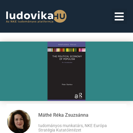
Máthé Réka Zsuzsánna
tudományos munkatárs, NKE Európa
Stratégia Kutatóintézet