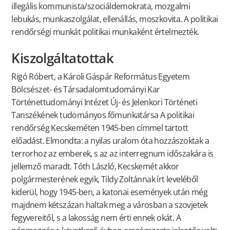
illegális kommunista/szociáldemokrata, mozgalmi
lebukás, munkaszolgálat, ellenállás, moszkovita. A politikai
rendőrségi munkát politikai munkaként értelmezték.
Kiszolgáltatottak
Rigó Róbert, a Károli Gáspár Református Egyetem
Bölcsészet- és Társadalomtudományi Kar
Történettudományi Intézet Új- és Jelenkori Történeti
Tanszékének tudományos főmunkatársa A politikai
rendőrség Kecskeméten 1945-ben címmel tartott
előadást. Elmondta: a nyilas uralom óta hozzászoktak a
terrorhoz az emberek, s az az interregnum időszakára is
jellemző maradt. Tóth László, Kecskemét akkor
polgármesterének egyik, Tildy Zoltánnak írt leveléből
kiderül, hogy 1945-ben, a katonai események után még
majdnem kétszázan haltak meg a városban a szovjetek
fegyvereitől, s a lakosság nem érti ennek okát. A