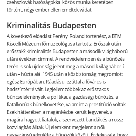
csehszlovák hatóságokkal közös munka keretében
történt, négy ember ellen emeltek vádat.
Kriminalitás Budapesten
A következő előadást Perényi Roland történész, a BTM
Kiscelli Múzeum főmuzeológusa tartotta Erőszak után
erőszak? Kriminalitás Budapesten a második világháború
utáni években címmel. A rendvédelemben és a bűnözés
terén is sok újdonság jelent meg a második világháború
után – húzta alá. 1945 után a közbiztonság megromlott
egész Európában. Ráadásul ezúttal a főváros is
hadszíntérré vált. Legjellemzőbbek az erőszakos
bűncselekmények, a politikai, a gazdasági bűnözés, a
fiatalkorúak bűnelkövetése, valamint a prostitúció voltak.
Ezek hátterében a magánkézbe került fegyverek, a
magára hagyott fiatalok, a szervezett bandák és a rossz
közvilágítás álltak. Új elemként megjelent a nők
nagyarányú jelenléte a bűnözők között. Érdekesség, hogy