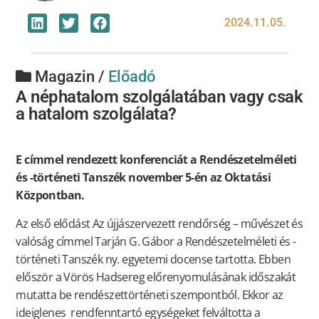
2024.11.05.
Magazin /
Előadó
A néphatalom szolgálatában vagy csak
a hatalom szolgálata?
E címmel rendezett konferenciát a Rendészetelméleti
és -történeti Tanszék november 5-én az Oktatási
Központban.
Az első elődást Az újjászervezett rendőrség – művészet és
valóság címmel Tarján G. Gábor a Rendészetelméleti és -
történeti Tanszék ny. egyetemi docense tartotta. Ebben
először a Vörös Hadsereg előrenyomulásának időszakát
mutatta be rendészettörténeti szempontból. Ekkor az
ideiglenes rendfenntartó egységeket felváltotta a