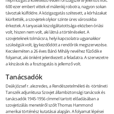
népmozgás a következő évben országszerte jelentős volt:
600 ezer embert vittek el málenkij robotra, nagyon sokan
távoztak külföldre. A közigazgatás szétesett, a kórházakat
kiürítették, a szovjetek olykor szinte üres városokba
érkeztek. A tanyasiak kiszolgáltatottsága eközben óriási
volt, hiszen nem volt, aki látná a történéseket. A
szovjeteknek tolmácsra, helyi kapcsolatra ugyanakkor
szükségük volt, így kezdődött a rendőrök megszervezése.
Kecskeméten a 26 éves Bánó Mihály nevéhez fűződik e
folyamat, aki önként jelentkezett a feladatra. A szervezetre
a kínzások és a fosztogatás is jellemző volt.
Tanácsadók
Deák József r. alezredes, a Rendészetelméleti és -történeti
Tanszék adjunktusa Szovjet állambiztonsági tanácsok és
tanácsadók 1945-1956 címmel tartott előadásában a
szovjetizálás menetéről szólt Thomas Hammond
amerikai történész kutatásai alapján. A folyamat lépései