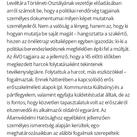
Levéltára Történeti Osztályának vezetője előadásában
arról számolt be, hogy a politikai rendőrség tagjainak
személyes dokumentumai milyen képet mutatnak
személyeikről. Nem a valóság a lényeg, hanem az, hogy ki
hogyan mutatja be saját magát – hangoztatta a szakértő,
hiszen az önéletrajz voltaképpen egyben igazodás: ki-ki a
politikai berendezkedésnek megfelelően építi fel a múltját.
Az ÁVO tagjaira az a jellemző, hogy a ’45 előtti időkben
megkezdett harcok folytatásaként tekintenek
tevékenységükre. Folytattuk a harcot, más eszközökkel –
fogalmaztak. Ennek hátterében a kapcsolódó erős
erőszakelméleti alapok (pl. Kommunista Kiáltvány) és a
pártfegyelem, valamint egyfajta küldetéstudat álltak, de az
is fontos, hogy közvetlen tapasztalatuk volt az erőszakról
elszenvedői és alkalmazói oldalról egyaránt. Az
Államvédelmi Hatósághoz egyébként jellemzően
személyes ismeretség alapján kerültek, ego-
meghatározásaikban az alábbi fogalmak szerepeltek: