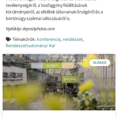
tevékenységéről, a Vasfüggöny felállításának
körülményeiről, az elítéltek táborainak őrségéről és a
börtönügy szakmai változásairól is.
Nyitókép: depositphotos.com
Témakörök:
konferencia
,
rendészet
,
Rendészettudományi Kar
ELŐADÓ