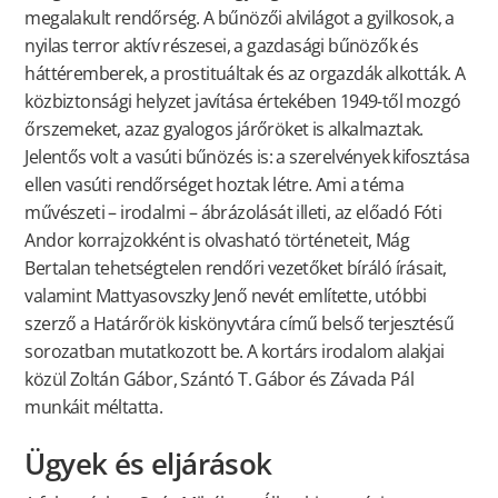
megalakult rendőrség. A bűnözői alvilágot a gyilkosok, a
nyilas terror aktív részesei, a gazdasági bűnözők és
háttéremberek, a prostituáltak és az orgazdák alkották. A
közbiztonsági helyzet javítása értekében 1949-től mozgó
őrszemeket, azaz gyalogos járőröket is alkalmaztak.
Jelentős volt a vasúti bűnözés is: a szerelvények kifosztása
ellen vasúti rendőrséget hoztak létre. Ami a téma
művészeti – irodalmi – ábrázolását illeti, az előadó Fóti
Andor korrajzokként is olvasható történeteit, Mág
Bertalan tehetségtelen rendőri vezetőket bíráló írásait,
valamint Mattyasovszky Jenő nevét említette, utóbbi
szerző a Határőrök kiskönyvtára című belső terjesztésű
sorozatban mutatkozott be. A kortárs irodalom alakjai
közül Zoltán Gábor, Szántó T. Gábor és Závada Pál
munkáit méltatta.
Ügyek és eljárások