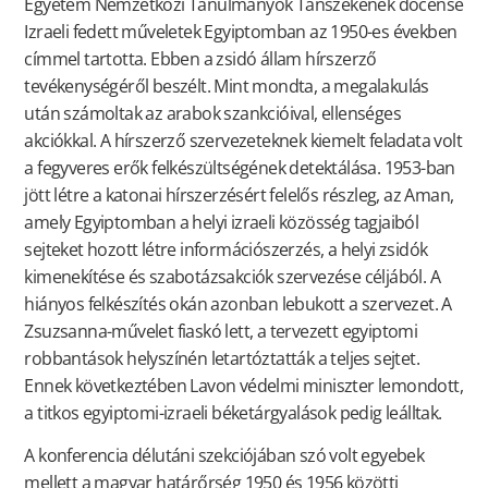
Egyetem Nemzetközi Tanulmányok Tanszékének docense
Izraeli fedett műveletek Egyiptomban az 1950-es években
címmel tartotta. Ebben a zsidó állam hírszerző
tevékenységéről beszélt. Mint mondta, a megalakulás
után számoltak az arabok szankcióival, ellenséges
akciókkal. A hírszerző szervezeteknek kiemelt feladata volt
a fegyveres erők felkészültségének detektálása. 1953-ban
jött létre a katonai hírszerzésért felelős részleg, az Aman,
amely Egyiptomban a helyi izraeli közösség tagjaiból
sejteket hozott létre információszerzés, a helyi zsidók
kimenekítése és szabotázsakciók szervezése céljából. A
hiányos felkészítés okán azonban lebukott a szervezet. A
Zsuzsanna-művelet fiaskó lett, a tervezett egyiptomi
robbantások helyszínén letartóztatták a teljes sejtet.
Ennek következtében Lavon védelmi miniszter lemondott,
a titkos egyiptomi-izraeli béketárgyalások pedig leálltak.
A konferencia délutáni szekciójában szó volt egyebek
mellett a magyar határőrség 1950 és 1956 közötti