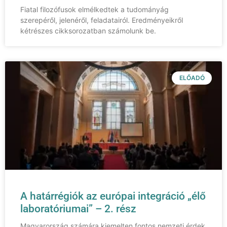
Fiatal filozófusok elmélkedtek a tudományág
szerepéről, jelenéről, feladatairól. Eredményeikről
kétrészes cikksorozatban számolunk be.
ELŐADÓ
A határrégiók az európai integráció „élő
laboratóriumai” – 2. rész
Magyarország számára kiemelten fontos nemzeti érdek