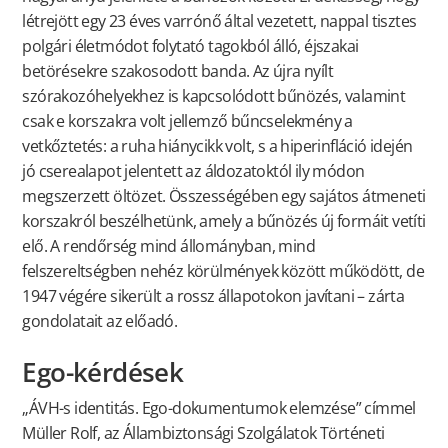
létrejött egy 23 éves varrónő által vezetett, nappal tisztes
polgári életmódot folytató tagokból álló, éjszakai
betörésekre szakosodott banda. Az újra nyílt
szórakozóhelyekhez is kapcsolódott bűnözés, valamint
csak e korszakra volt jellemző bűncselekmény a
vetkőztetés: a ruha hiánycikk volt, s a hiperinfláció idején
jó cserealapot jelentett az áldozatoktól ily módon
megszerzett öltözet. Összességében egy sajátos átmeneti
korszakról beszélhetünk, amely a bűnözés új formáit vetíti
elő. A rendőrség mind állományban, mind
felszereltségben nehéz körülmények között működött, de
1947 végére sikerült a rossz állapotokon javítani – zárta
gondolatait az előadó.
Ego-kérdések
„ÁVH-s identitás. Ego-dokumentumok elemzése” címmel
Müller Rolf, az Állambiztonsági Szolgálatok Történeti