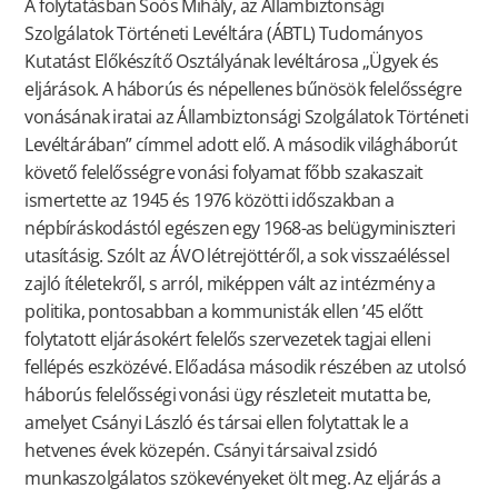
A folytatásban Soós Mihály, az Állambiztonsági
Szolgálatok Történeti Levéltára (ÁBTL) Tudományos
Kutatást Előkészítő Osztályának levéltárosa „Ügyek és
eljárások. A háborús és népellenes bűnösök felelősségre
vonásának iratai az Állambiztonsági Szolgálatok Történeti
Levéltárában” címmel adott elő. A második világháborút
követő felelősségre vonási folyamat főbb szakaszait
ismertette az 1945 és 1976 közötti időszakban a
népbíráskodástól egészen egy 1968-as belügyminiszteri
utasításig. Szólt az ÁVO létrejöttéről, a sok visszaéléssel
zajló ítéletekről, s arról, miképpen vált az intézmény a
politika, pontosabban a kommunisták ellen ’45 előtt
folytatott eljárásokért felelős szervezetek tagjai elleni
fellépés eszközévé. Előadása második részében az utolsó
háborús felelősségi vonási ügy részleteit mutatta be,
amelyet Csányi László és társai ellen folytattak le a
hetvenes évek közepén. Csányi társaival zsidó
munkaszolgálatos szökevényeket ölt meg. Az eljárás a