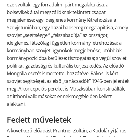
ezek voltak: egy forradalmi párt megalakulása; a
bolsevikek által megszállóknak tekintett csapat
megjelenése; egy ideiglenes kormány létrehozása a
Szovjetunióban; egy hazai hadsereg megalapítása, amely
szovjet „segítséggel” „felszabadítja” az országot;
ideiglenes, látszólag független kormány létrehozása; a
kormányban szovjet ügynökök megjelenése; utóbbiak
kormánypozícióba kerülése; tisztogatása; s végül szovjet
politikai, gazdasági és kulturális terjeszkedés. Az előadó
Mongólia esetét ismertette, hozzátéve: Rákosi is kért
szovjet segítséget, az első „tanácsadók” 1945-ben jelentek
meg. A koncepciós pereket is Moszkvában konstruálták,
az itthoni vallomásokat ennek megfelelően kellett
alakítani.
Fedett műveletek
A következő előadást Prantner Zoltán, a Kodolányi János