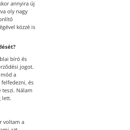
kor annyira új
tva oly nagy
onlító
gével közzé is
ődését?
blai bíró és
rződési jogot.
n mód a
felfedezni, és
é teszi. Nálam
lett.
r voltam a
 ami azt