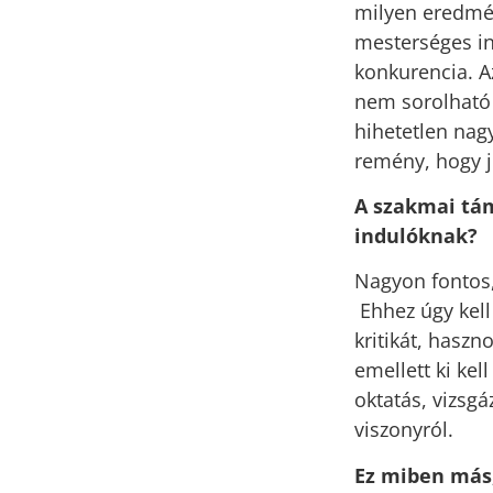
milyen eredmén
mesterséges in
konkurencia. Az
nem sorolható 
hihetetlen nag
remény, hogy jó
A szakmai tá
indulóknak?
Nagyon fontos,
Ehhez úgy kell
kritikát, haszn
emellett ki kel
oktatás, vizsg
viszonyról.
Ez miben más,