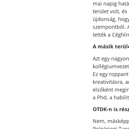
mai napig hatá
terület volt, é
újdonság, hogy
szempontból. A
tették a Céghí
A másik terüle
Azt egy nagyon 
kollégiumvezető
Ez egy roppant
kreativitásra, 
elsőként megin
a Phd, a habili
OTDK-n is rész
Nem, másképpe
Polgárjogi Tans