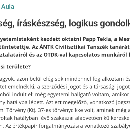
/
Aula
ség, íráskészség, logikus gondo
etemistaként kezdett oktatni Papp Tekla, a Mes
üntetettje. Az ÁNTK Civilisztikai Tanszék tanárát 
sztalatairól és az OTDK-val kapcsolatos munkáról 
si területe?
gyok, azon belül elég sok mindennel foglalkoztam é
tet emelnék ki, a szerződési jogot és a társasági jogot
ból indult el: még egyetemi hallgató voltam, amikor 
ny hatályba lépett. Azt ezt megelőző, vonatkozó jogsz
i Törvény (Kt). 37-es törvénycikke volt, aminek még a
voltak hatályban lévő szakaszai alapvetően külkeresk
n. Az értékpapír forgatmányozásra vonatkozó szabály