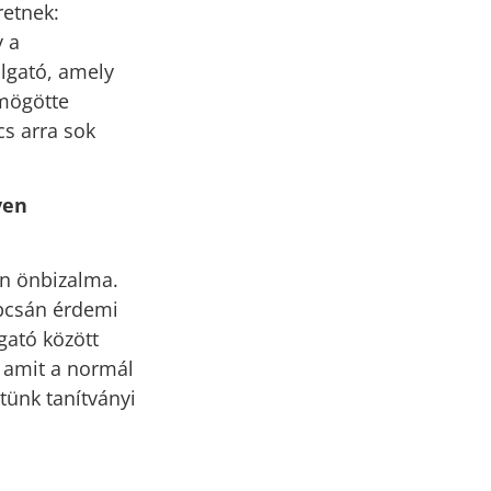
retnek:
y a
llgató, amely
 mögötte
cs arra sok
yen
en önbizalma.
apcsán érdemi
gató között
t amit a normál
tünk tanítványi