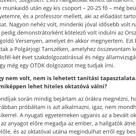
gy munkaidő után egy kis csoport – 20-25 fő – még beül
etemre, és a professzor mellett, aki az előadást tarto
t. Nagyon nehéz volt, mindenki jóval idősebb volt 
edig demonstrátorként kötelező volt indulni az Orsz
goldó Versenyen, amelyet én akkor megnyertem. Ezt
ottak a Polgárjogi Tanszéken, amelyhez összevontam ke
fél-két évet szakdolgozatírással és négy államvizsgá
hogy még egy OTDK dolgozatot meg tudjak írni.
gy nem volt, nem is lehetett tanítási tapasztalat
miképpen lehet hiteles oktatóvá válni?
töndíjak során mindig bejártam az órákra megnézni, 
orábban próbáltam is azt alkalmazni, igaz, nem mond
sikerrel. A nyugati egyetemeken ugyanis az a bevált ok
az anyagot előre megadja az ember, a hallgatók átnéz
lőle, és az oktatóval utána megindulhat erről egy bes