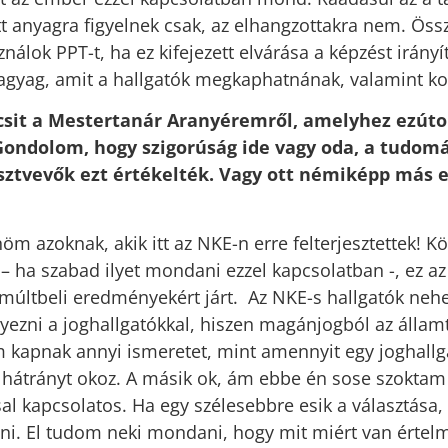
ett anyagra figyelnek csak, az elhangzottakra nem. Ös
nálok PPT-t, ha ez kifejezett elvárása a képzést irányí
agyag, amit a hallgatók megkaphatnának, valamint k
csit a Mestertanár Aranyéremről, amelyhez ezúto
Gondolom, hogy szigorúság ide vagy oda, a tudom
tvevők ezt értékelték. Vagy ott némiképp más e
 azoknak, akik itt az NKE-n erre felterjesztettek! Kö
 – ha szabad ilyet mondani ezzel kapcsolatban -, ez a
 múltbeli eredményekért járt. Az NKE-s hallgatók neh
yezni a joghallgatókkal, hiszen magánjogból az álla
kapnak annyi ismeretet, mint amennyit egy joghallga
hátrányt okoz. A másik ok, ám ebbe én sose szoktam 
al kapcsolatos. Ha egy szélesebbre esik a választása,
ni. El tudom neki mondani, hogy mit miért van értelm