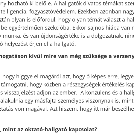
y hozható ki belőle. A hallgatók divatos témákat sze
telligencia, fogyasztóvédelem. Ezekben azonban nag
tán olyan is előfordul, hogy olyan témát választ a ha
be egyértelműen szekcióba. Ekkor sajnos hiába van
y munka, és van újdonságértéke is a dolgozatnak, nin
 helyezést érjen el a hallgató.
mogatáson kívül mire van még szüksége a versen
 hogy higgye el magáról azt, hogy ő képes erre, legy
 támogatni, hogy közben a részegységek értékelés k
os visszajelzést adjon az ember. A konzulens és a hall
l alakulnia egy másfajta személyes viszonynak is, min
áztatás von magával. Azt hiszem, hogy itt már beszélhe
 mint az oktató-hallgató kapcsolat?