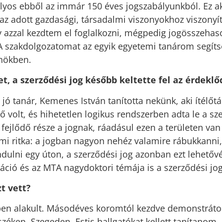
lyos ebből az immár 150 éves jogszabályunkból. Ez ak
s az adott gazdasági, társadalmi viszonyokhoz viszonyí
 azzal kezdtem el foglalkozni, mégpedig jogösszehas
 szakdolgozatomat az egyik egyetemi tanárom segítsé
rnökben.
t, a szerződési jog később keltette fel az érdekl
jó tanár, Kemenes István tanította nekünk, aki ítélőtá
 volt, és hihetetlen logikus rendszerben adta le a sze
 fejlődő része a jognak, ráadásul ezen a területen va
ami ritka: a jogban nagyon nehéz valamire rábukkanni, 
dulni egy úton, a szerződési jog azonban ezt lehetőv
táció és az MTA nagydoktori témája is a szerződési jog 
t vett?
n alakult. Másodéves koromtól kezdve demonstráto
zéken, Szegeden. Estis hallgatókat kellett tanítanom,