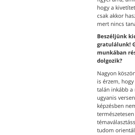
hogy a kivetít
csak akkor hasz
mert nincs tan
Beszéljünk ki
gratulálunk! 
munkában rész
dolgozik?
Nagyon köszönöm
is érzem, hogy
talán inkább a
ugyanis versen
képzésben nem 
természetesen 
témaválasztáss
tudom orientál