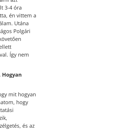
t 3-4 óra
tta, én vittem a
nálam. Utána
ágos Polgári
 követően
llett
val. Így nem
a. Hogyan
hogy mit hogyan
hatom, hogy
tatási
ik,
zélgetés, és az