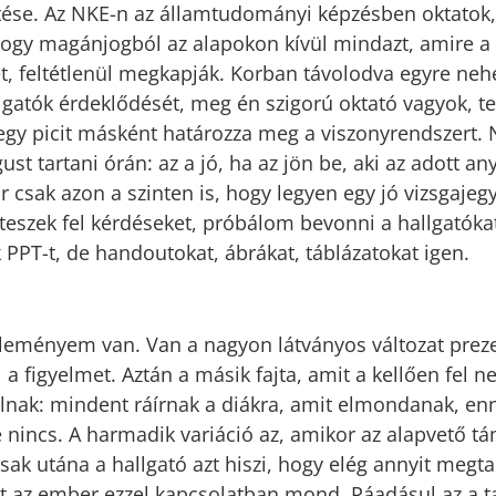
tése. Az NKE-n az államtudományi képzésben oktatok, i
hogy magánjogból az alapokon kívül mindazt, amire a
t, feltétlenül megkapják. Korban távolodva egyre ne
llgatók érdeklődését, meg én szigorú oktató vagyok, t
z egy picit másként határozza meg a viszonyrendszert.
ust tartani órán: az a jó, ha az jön be, aki az adott an
r csak azon a szinten is, hogy legyen egy jó vizsgajegy
eszek fel kérdéseket, próbálom bevonni a hallgatóka
PPT-t, de handoutokat, ábrákat, táblázatokat igen.
éleményem van. Van a nagyon látványos változat prez
 a figyelmet. Aztán a másik fajta, amit a kellően fel n
lnak: mindent ráírnak a diákra, amit elmondanak, e
nincs. A harmadik variáció az, amikor az alapvető t
sak utána a hallgató azt hiszi, hogy elég annyit megt
mit az ember ezzel kapcsolatban mond. Ráadásul az a 