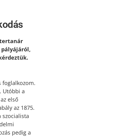
lkodás
tertanár
pályájáról,
kérdeztük.
s foglalkozom.
. Utóbbi a
az első
abály az 1875.
 szocialista
edelmi
ozás pedig a