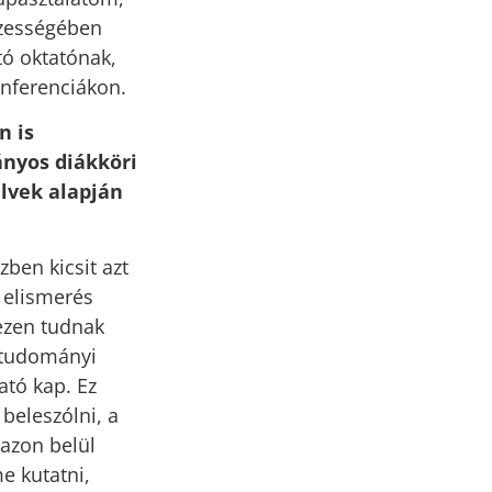
szességében
tó oktatónak,
onferenciákon.
n is
ányos diákköri
lvek alapján
zben kicsit azt
z elismerés
ezen tudnak
mtudományi
tó kap. Ez
beleszólni, a
 azon belül
e kutatni,