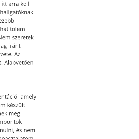
tt arra kell
 hallgatóknak
hezebb
ehát tőlem
 Nem szeretek
yag iránt
zete. Az
t. Alapvetően
entáció, amely
em készült
nnek meg
ámpontok
anulni, és nem
tapasztalatom,