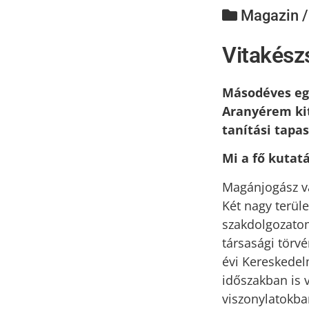
Magazin 
Vitakész
Másodéves egy
Aranyérem kit
tanítási tapa
Mi a fő kutatá
Magánjogász va
Két nagy terüle
szakdolgozatom
társasági törvé
évi Kereskedelm
időszakban is 
viszonylatokba