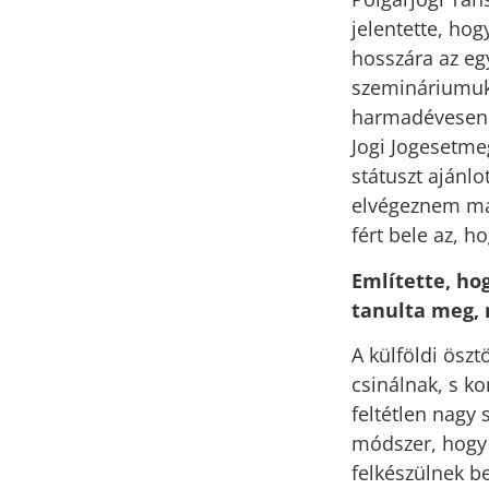
jelentette, ho
hosszára az egy
szemináriumuka
harmadévesen p
Jogi Jogesetme
státuszt ajánl
elvégeznem más
fért bele az, 
Említette, ho
tanulta meg, 
A külföldi ösz
csinálnak, s k
feltétlen nagy 
módszer, hogy 
felkészülnek be