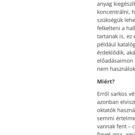
anyag kiegészí
koncentrálni, 
szükségük lehe
felkelteni a ha
tartanak is, e
például katalóg
érdeklődik, aká
előadásaimon t
nem használok 
Miért?
Erről sarkos v
azonban elviszi
oktatók haszná
semmi értelme 
vannak fent – c
figyel arra, a