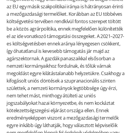
az EU egy másik szakpolitikai iránya is hátrányosan érinti
a mezőgazdasági termelőket. Korábban az EU többéves
költségvetési tervében rendkívül fontos szerepet töltött
be a közös agrárpolitika, ennek megfelelően különítették
el az ide vonatkozó támogatási összegeket. A 2021–2027-
es költségvetésben ennek aránya lényegesen csökkent,
így óhatatlanul is kevesebb támogatás jár majd az
agárszektornak. A gazdák panaszaikkal elsősorban a
nemzeti kormányaikhoz fordulnak, és tőlük várnak
megoldást egyre kilátástalanabb helyzetükre. Csakhogy a
kifogásolt uniós döntések a szupranacionális szinten
születtek, a nemzeti kormányok legtöbbsége úgy érzi,
nem tehet mást, minthogy átülteti az uniós
jogszabályokat hazai környezetbe, és nem kockáztat
kötelezettségszegési eljárást országa ellen. Ennek
eredményeképpen viszont a mezőgazdasági termelők
egyre inkább úgy láthatják, hogy választott képviselőik
nem megfelelően lépnek fel érdekeik védelmében vagy