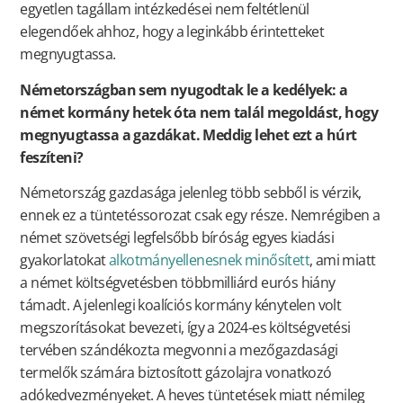
egyetlen tagállam intézkedései nem feltétlenül
elegendőek ahhoz, hogy a leginkább érintetteket
megnyugtassa.
Németországban sem nyugodtak le a kedélyek: a
német kormány hetek óta nem talál megoldást, hogy
megnyugtassa a gazdákat. Meddig lehet ezt a húrt
feszíteni?
Németország gazdasága jelenleg több sebből is vérzik,
ennek ez a tüntetéssorozat csak egy része. Nemrégiben a
német szövetségi legfelsőbb bíróság egyes kiadási
gyakorlatokat
alkotmányellenesnek minősített
, ami miatt
a német költségvetésben többmilliárd eurós hiány
támadt. A jelenlegi koalíciós kormány kénytelen volt
megszorításokat bevezeti, így a 2024-es költségvetési
tervében szándékozta megvonni a mezőgazdasági
termelők számára biztosított gázolajra vonatkozó
adókedvezményeket. A heves tüntetések miatt némileg