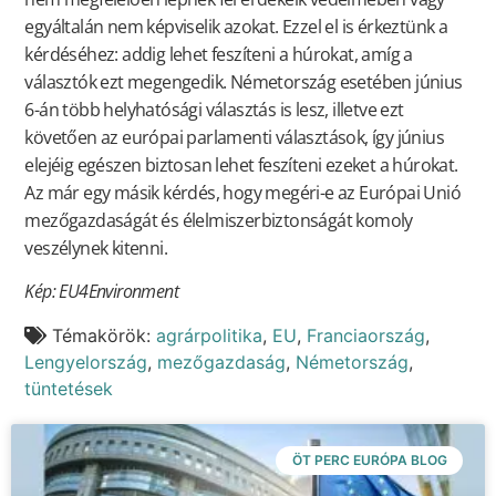
egyáltalán nem képviselik azokat. Ezzel el is érkeztünk a
kérdéséhez: addig lehet feszíteni a húrokat, amíg a
választók ezt megengedik. Németország esetében június
6-án több helyhatósági választás is lesz, illetve ezt
követően az európai parlamenti választások, így június
elejéig egészen biztosan lehet feszíteni ezeket a húrokat.
Az már egy másik kérdés, hogy megéri-e az Európai Unió
mezőgazdaságát és élelmiszerbiztonságát komoly
veszélynek kitenni.
Kép: EU4Environment
Témakörök:
agrárpolitika
,
EU
,
Franciaország
,
Lengyelország
,
mezőgazdaság
,
Németország
,
tüntetések
ÖT PERC EURÓPA BLOG