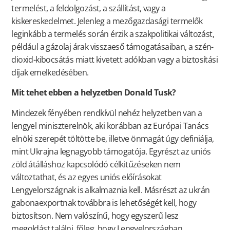
termelést, a feldolgozást, a szállítást, vagy a
kiskereskedelmet. Jelenleg a mezőgazdasági termelők
leginkább a termelés során érzik a szakpolitikai változást,
például a gázolaj árak visszaeső támogatásaiban, a szén-
dioxid-kibocsátás miatt kivetett adókban vagy a biztosítási
díjak emelkedésében.
Mit tehet ebben a helyzetben
Donald Tusk?
Mindezek fényében rendkívül nehéz helyzetben van a
lengyel miniszterelnök, aki korábban az Európai Tanács
elnöki szerepét töltötte be, illetve önmagát úgy definiálja,
mint Ukrajna legnagyobb támogatója. Egyrészt az uniós
zöld átálláshoz kapcsolódó célkitűzéseken nem
változtathat, és az egyes uniós előírásokat
Lengyelországnak is alkalmaznia kell. Másrészt az ukrán
gabonaexportnak továbbra is lehetőségét kell, hogy
biztosítson. Nem valószínű, hogy egyszerű lesz
megoldást találni, főleg, hogy Lengyelországban