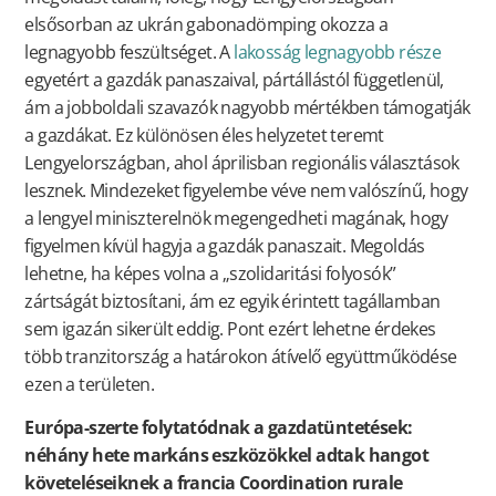
elsősorban az ukrán gabonadömping okozza a
legnagyobb feszültséget. A
lakosság legnagyobb része
egyetért a gazdák panaszaival, pártállástól függetlenül,
ám a jobboldali szavazók nagyobb mértékben támogatják
a gazdákat. Ez különösen éles helyzetet teremt
Lengyelországban, ahol áprilisban regionális választások
lesznek. Mindezeket figyelembe véve nem valószínű, hogy
a lengyel miniszterelnök megengedheti magának, hogy
figyelmen kívül hagyja a gazdák panaszait. Megoldás
lehetne, ha képes volna a „szolidaritási folyosók”
zártságát biztosítani, ám ez egyik érintett tagállamban
sem igazán sikerült eddig. Pont ezért lehetne érdekes
több tranzitország a határokon átívelő együttműködése
ezen a területen.
Európa-szerte folytatódnak a gazdatüntetések:
néhány hete markáns eszközökkel adtak hangot
követeléseiknek a francia Coordination rurale