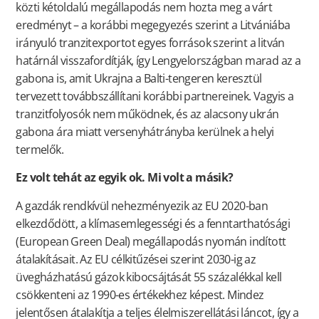
közti kétoldalú megállapodás nem hozta meg a várt
eredményt – a korábbi megegyezés szerint a Litvániába
irányuló tranzitexportot egyes források szerint a litván
határnál visszafordítják, így Lengyelországban marad az a
gabona is, amit Ukrajna a Balti-tengeren keresztül
tervezett továbbszállítani korábbi partnereinek. Vagyis a
tranzitfolyosók nem működnek, és az alacsony ukrán
gabona ára miatt versenyhátrányba kerülnek a helyi
termelők.
Ez volt tehát az egyik ok. Mi volt a másik?
A gazdák rendkívül nehezményezik az EU 2020-ban
elkezdődött, a klímasemlegességi és a fenntarthatósági
(European Green Deal) megállapodás nyomán indított
átalakításait. Az EU célkitűzései szerint 2030-ig az
üvegházhatású gázok kibocsájtását 55 százalékkal kell
csökkenteni az 1990-es értékekhez képest. Mindez
jelentősen átalakítja a teljes élelmiszerellátási láncot, így a