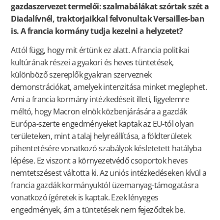
gazdaszervezet termelői: szalmabálákat szórtak szét a
Diadalívnél, traktorjaikkal felvonultak Versailles-ban
is. A francia kormány tudja kezelni a helyzetet?
Attól függ, hogy mit értünk ez alatt. A francia politikai
kultúrának részei a gyakori és heves tüntetések,
különböző szereplők gyakran szerveznek
demonstrációkat, amelyek intenzitása minket meglephet.
Ami a francia kormány intézkedéseit illeti, figyelemre
méltó, hogy Macron elnök közbenjárására a gazdák
Európa-szerte engedményeket kaptak az EU-tól olyan
területeken, mint a talaj helyreállítása, a földterületek
pihentetésére vonatkozó szabályok késletetett hatályba
lépése. Ez viszont a környezetvédő csoportok heves
nemtetszésest váltotta ki. Az uniós intézkedéseken kívül a
francia gazdák kormányuktól üzemanyag-támogatásra
vonatkozó ígéretek is kaptak. Ezek lényeges
engedmények, ám a tüntetések nem fejeződtek be.