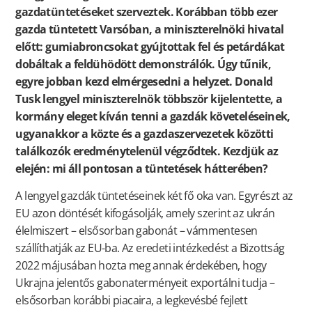
gazdatüntetéseket szerveztek. Korábban több ezer
gazda tüntetett Varsóban, a miniszterelnöki hivatal
előtt: gumiabroncsokat gyújtottak fel és petárdákat
dobáltak a feldühödött demonstrálók. Úgy tűnik,
egyre jobban kezd elmérgesedni a helyzet. Donald
Tusk lengyel miniszterelnök többször kijelentette, a
kormány eleget kíván tenni a gazdák követeléseinek,
ugyanakkor a közte és a gazdaszervezetek közötti
találkozók eredménytelenül végződtek. Kezdjük az
elején: mi áll pontosan a tüntetések hátterében?
A lengyel gazdák tüntetéseinek két fő oka van. Egyrészt az
EU azon döntését kifogásolják, amely szerint az ukrán
élelmiszert – elsősorban gabonát – vámmentesen
szállíthatják az EU-ba. Az eredeti intézkedést a Bizottság
2022 májusában hozta meg annak érdekében, hogy
Ukrajna jelentős gabonaterményeit exportálni tudja –
elsősorban korábbi piacaira, a legkevésbé fejlett