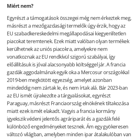
Miért nem?
Egyrészt a támogatások összegei még nem érkeztek meg,
másrészt a mezőgazdasági termelők úgy érzik, hogy az
EU szabadkereskedelmi megállapodásai kiegyenlítetlen
piacokat teremtenek. Ezek miatt valóban olyan termékek
kerülhetnek az uniós piacokra, amelyekre nem
vonatkoznak az EU rendkívül szigorú szabályai, így
előállításuk is jóval alacsonyabb költséggel jár. A francia
gazdák aggodalmának egyik oka a Mercosur országokkal
2019-ben megkötött egyezség, amelyet azonban
mindeddig nem zártak le, és nem írtak alá. Bár 2023-ban
az EU ismét újrakezdte a tárgyalásokat, egyrészt
Paraguay, másrészt Franciaország elnökének tiltakozása
miatt ezek ismét elakadt. Vagyis a francia kormány
igyekszik védeni jelentős agráriparát és a gazdák felé
különböző engedményeket tesznek. Ám egy gyökeresen
változó világban, amelyben minden ipar átalakulóban van