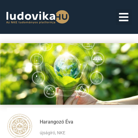
Harangozó Éva
újságíró, NKE