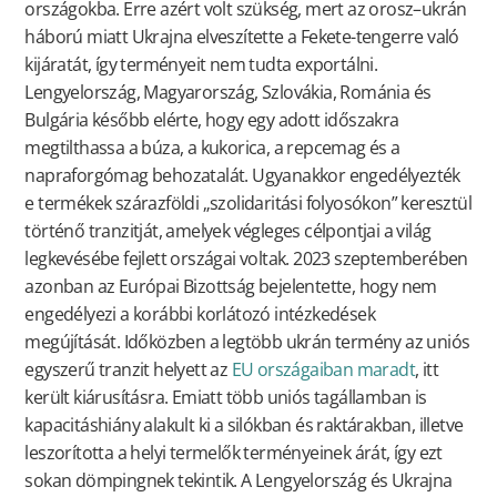
országokba. Erre azért volt szükség, mert az orosz–ukrán
háború miatt Ukrajna elveszítette a Fekete-tengerre való
kijáratát, így terményeit nem tudta exportálni.
Lengyelország, Magyarország, Szlovákia, Románia és
Bulgária később elérte, hogy egy adott időszakra
megtilthassa a búza, a kukorica, a repcemag és a
napraforgómag behozatalát. Ugyanakkor engedélyezték
e termékek szárazföldi „szolidaritási folyosókon” keresztül
történő tranzitját, amelyek végleges célpontjai a világ
legkevésébe fejlett országai voltak. 2023 szeptemberében
azonban az Európai Bizottság bejelentette, hogy nem
engedélyezi a korábbi korlátozó intézkedések
megújítását. Időközben a legtöbb ukrán termény az uniós
egyszerű tranzit helyett az
EU országaiban maradt
, itt
került kiárusításra. Emiatt több uniós tagállamban is
kapacitáshiány alakult ki a silókban és raktárakban, illetve
leszorította a helyi termelők terményeinek árát, így ezt
sokan dömpingnek tekintik. A Lengyelország és Ukrajna