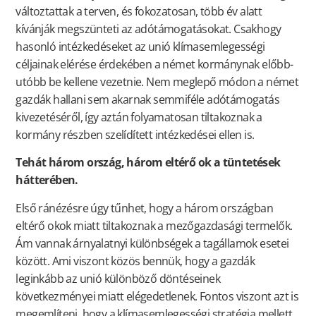
változtattak a terven, és fokozatosan, több év alatt
kívánják megszünteti az adótámogatásokat. Csakhogy
hasonló intézkedéseket az unió klímasemlegességi
céljainak elérése érdekében a német kormánynak előbb-
utóbb be kellene vezetnie. Nem meglepő módon a német
gazdák hallani sem akarnak semmiféle adótámogatás
kivezetéséről, így aztán folyamatosan tiltakoznak a
kormány részben szelídített intézkedései ellen is.
Tehát három ország, három eltérő ok a tüntetések
hátterében.
Első ránézésre úgy tűnhet, hogy a három országban
eltérő okok miatt tiltakoznak a mezőgazdasági termelők.
Ám vannak árnyalatnyi különbségek a tagállamok esetei
között. Ami viszont közös bennük, hogy a gazdák
leginkább az unió különböző döntéseinek
következményei miatt elégedetlenek. Fontos viszont azt is
megemlíteni, hogy a klímasemlegességi stratégia mellett