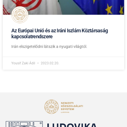
Az Európai Unió és az Iráni Iszlám Köztársaság
kapcsolatrendszere
Irán elszigetelődni látszik a nyugati világtól.
Yousif Zaki Ádil
2023.02.20.