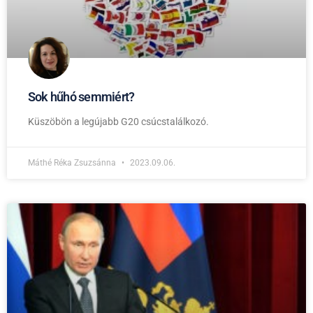
Sok hűhó semmiért?
Küszöbön a legújabb G20 csúcstalálkozó.
Máthé Réka Zsuzsánna
2023.09.06.