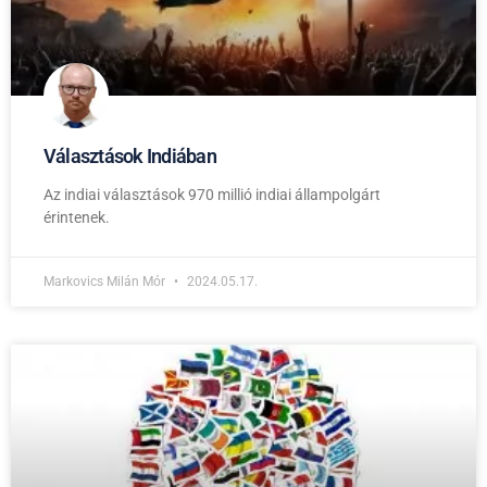
Választások Indiában
Az indiai választások 970 millió indiai állampolgárt
érintenek.
Markovics Milán Mór
2024.05.17.