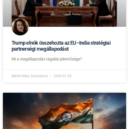
Trump elnök összehozta az EU–India stratégiai
partnerségi megállapodást
Mi a megállapodás tágabb jelentősége?
Máthé Réka Zsuzsánna
2026.01.28.