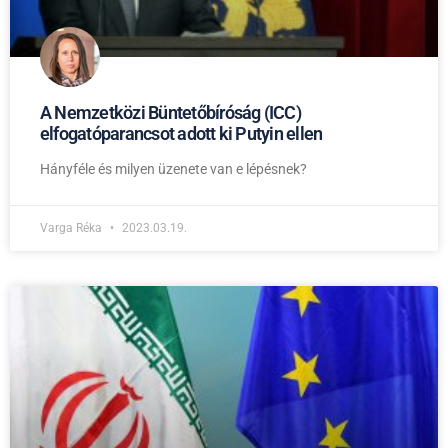
A Nemzetközi Büntetőbíróság (ICC)
elfogatóparancsot adott ki Putyin ellen
Hányféle és milyen üzenete van e lépésnek?
Varga Réka
2023.03.19.