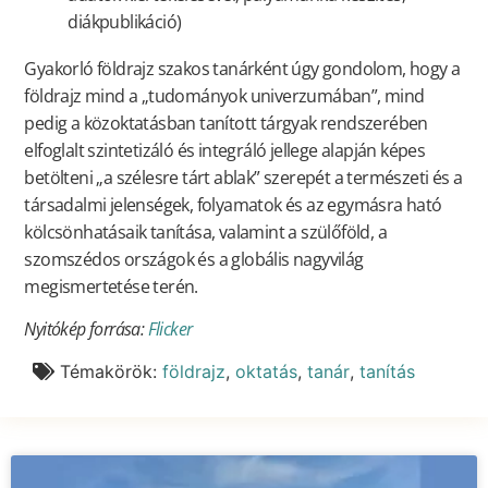
diákpublikáció)
Gyakorló földrajz szakos tanárként úgy gondolom, hogy a
földrajz mind a „tudományok univerzumában”, mind
pedig a közoktatásban tanított tárgyak rendszerében
elfoglalt szintetizáló és integráló jellege alapján képes
betölteni „a szélesre tárt ablak” szerepét a természeti és a
társadalmi jelenségek, folyamatok és az egymásra ható
kölcsönhatásaik tanítása, valamint a szülőföld, a
szomszédos országok és a globális nagyvilág
megismertetése terén.
Nyitókép forrása:
Flicker
Témakörök:
földrajz
,
oktatás
,
tanár
,
tanítás