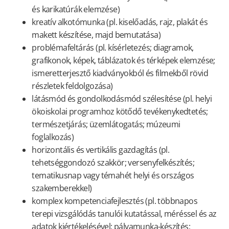
és karikatúrák elemzése)
kreatív alkotómunka (pl. kiselőadás, rajz, plakát és
makett készítése, majd bemutatása)
problémafeltárás (pl. kísérletezés; diagramok,
grafikonok, képek, táblázatok és térképek elemzése;
ismeretterjesztő kiadványokból és filmekből rövid
részletek feldolgozása)
látásmód és gondolkodásmód szélesítése (pl. helyi
ökoiskolai programhoz kötődő tevékenykedtetés;
természetjárás; üzemlátogatás; múzeumi
foglalkozás)
horizontális és vertikális gazdagítás (pl.
tehetséggondozó szakkör; versenyfelkészítés;
tematikusnap vagy témahét helyi és országos
szakemberekkel)
komplex kompetenciafejlesztés (pl. többnapos
terepi vizsgálódás tanulói kutatással, méréssel és az
adatok kiértékelésével; pályamunka-készítés;