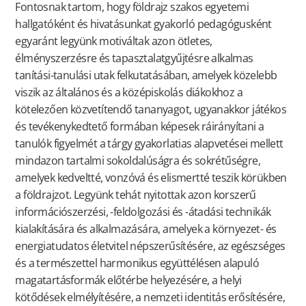
Fontosnak tartom, hogy földrajz szakos egyetemi
hallgatóként és hivatásunkat gyakorló pedagógusként
egyaránt legyünk motiváltak azon ötletes,
élményszerzésre és tapasztalatgyűjtésre alkalmas
tanítási-tanulási utak felkutatásában, amelyek közelebb
viszik az általános és a középiskolás diákokhoz a
kötelezően közvetítendő tananyagot, ugyanakkor játékos
és tevékenykedtető formában képesek ráirányítani a
tanulók figyelmét a tárgy gyakorlatias alapvetései mellett
mindazon tartalmi sokoldalúságra és sokrétűségre,
amelyek kedveltté, vonzóvá és elismertté teszik körükben
a földrajzot. Legyünk tehát nyitottak azon korszerű
információszerzési, -feldolgozási és -átadási technikák
kialakítására és alkalmazására, amelyek a környezet- és
energiatudatos életvitel népszerűsítésére, az egészséges
és a természettel harmonikus együttélésen alapuló
magatartásformák előtérbe helyezésére, a helyi
kötődések elmélyítésére, a nemzeti identitás erősítésére,