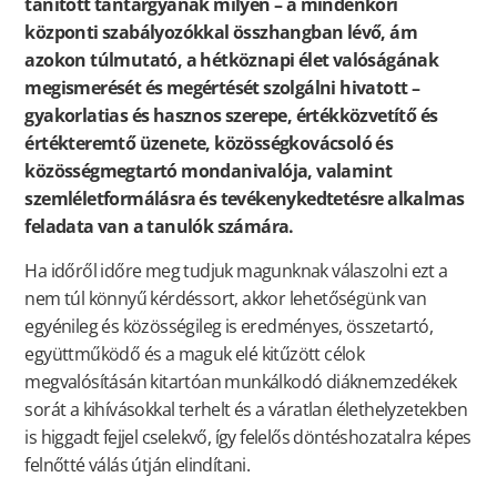
tanított tantárgyának milyen – a mindenkori
központi szabályozókkal összhangban lévő, ám
azokon túlmutató, a hétköznapi élet valóságának
megismerését és megértését szolgálni hivatott –
gyakorlatias és hasznos szerepe, értékközvetítő és
értékteremtő üzenete, közösségkovácsoló és
közösségmegtartó mondanivalója, valamint
szemléletformálásra és tevékenykedtetésre alkalmas
feladata van a tanulók számára.
Ha időről időre meg tudjuk magunknak válaszolni ezt a
nem túl könnyű kérdéssort, akkor lehetőségünk van
egyénileg és közösségileg is eredményes, összetartó,
együttműködő és a maguk elé kitűzött célok
megvalósításán kitartóan munkálkodó diáknemzedékek
sorát a kihívásokkal terhelt és a váratlan élethelyzetekben
is higgadt fejjel cselekvő, így felelős döntéshozatalra képes
felnőtté válás útján elindítani.