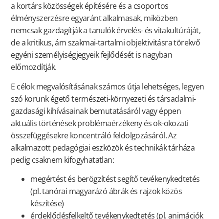
a kortárs közösségek építésére és a csoportos
élményszerzésre egyaránt alkalmasak, miközben
nemcsak gazdagítják a tanulók érvelés- és vitakultúráját,
de a kritikus, ám szakmai-tartalmi objektivitásra törekvő
egyéni személyiségjegyeik fejlődését is nagyban
előmozdítják.
E célok megvalósításának számos útja lehetséges, legyen
szó korunk égető természeti-környezeti és társadalmi-
gazdasági kihívásainak bemutatásáról vagy éppen
aktuális történések problémaérzékeny és ok-okozati
összefüggésekre koncentráló feldolgozásáról. Az
alkalmazott pedagógiai eszközök és technikák tárháza
pedig csaknem kifogyhatatlan:
megértést és berögzítést segítő tevékenykedtetés
(pl. tanórai magyarázó ábrák és rajzok közös
készítése)
érdeklődésfelkeltő tevékenykedtetés (pl. animációk