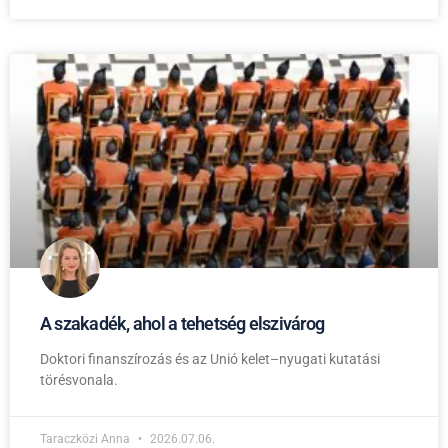
A szakadék, ahol a tehetség elszivárog
Doktori finanszírozás és az Unió kelet–nyugati kutatási
törésvonala.
Taraczközi Anna
2026.07.06.