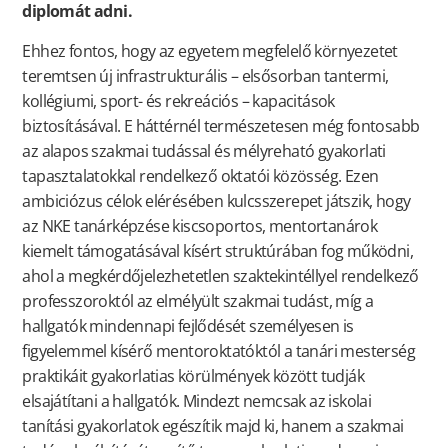
diplomát adni.
Ehhez fontos, hogy az egyetem megfelelő környezetet
teremtsen új infrastrukturális – elsősorban tantermi,
kollégiumi, sport- és rekreációs – kapacitások
biztosításával. E háttérnél természetesen még fontosabb
az alapos szakmai tudással és mélyreható gyakorlati
tapasztalatokkal rendelkező oktatói közösség. Ezen
ambiciózus célok elérésében kulcsszerepet játszik, hogy
az NKE tanárképzése kiscsoportos, mentortanárok
kiemelt támogatásával kísért struktúrában fog működni,
ahol a megkérdőjelezhetetlen szaktekintéllyel rendelkező
professzoroktól az elmélyült szakmai tudást, míg a
hallgatók mindennapi fejlődését személyesen is
figyelemmel kísérő mentoroktatóktól a tanári mesterség
praktikáit gyakorlatias körülmények között tudják
elsajátítani a hallgatók. Mindezt nemcsak az iskolai
tanítási gyakorlatok egészítik majd ki, hanem a szakmai