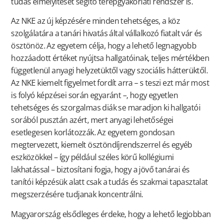
tudás elmélyítését segítő terepgyakorlati rendszer is.
Az NKE az új képzésére minden tehetséges, a köz
szolgálatára a tanári hivatás által vállalkozó fiatalt vár és
ösztönöz. Az egyetem célja, hogy a lehető legnagyobb
hozzáadott értéket nyújtsa hallgatóinak, teljes mértékben
függetlenül anyagi helyzetüktől vagy szociális hátterüktől.
Az NKE kiemelt figyelmet fordít arra – s teszi ezt már most
is folyó képzései során egyaránt –, hogy egyetlen
tehetséges és szorgalmas diák se maradjon ki hallgatói
sorából pusztán azért, mert anyagi lehetőségei
esetlegesen korlátozzák. Az egyetem gondosan
megtervezett, kiemelt ösztöndíjrendszerrel és egyéb
eszközökkel – így például széles körű kollégiumi
lakhatással – biztosítani fogja, hogy a jövő tanárai és
tanítói képzésük alatt csak a tudás és szakmai tapasztalat
megszerzésére tudjanak koncentrálni.
Magyarország elsődleges érdeke, hogy a lehető legjobban