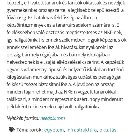
képzett, elhivatott tanárok és tanítók oktassák és neveljék
gyermekeinket országszerte, a legkisebb településektől a
fővárosig. Ez hatalmas felelősség az állam, a
képzőintézmények és a tanártársadalom számára is. E
felelősségben való osztozás megtiszteltetés az NKE-nek,
így hallgatóinkat is ennek szellemében fogjuk képezni, s ők
ennek szellemében fogják hivatásukat gyakorolni az
ország bármely régiójában és bármely iskolájában
helyezkednek is el, saját elképzeléseik szerint. A képzésük
ugyanis valamennyi típusú és helyzetű iskolában történő
kifogástalan munkához szükséges tudást és pedagógiai
felkészültséget biztosítani fogja. A jövőben az ország
minden táján lehet majd az NKE-n végzett tanárokkal
találkozni, s mindent megteszünk azért, hogy mindenütt
példaként tekintsenek majd volt hallgatóinkra.
Nyitókép forrása:
needpix.com
Témakörök:
egyetem
,
infrastruktúra
,
oktatás
,