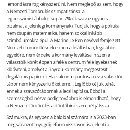
lemondásra fog kényszerülni. Nem meglepő az sem, hogy
a Nemzeti Tömörülés szimpatizánsai a
legpesszimistábbak (csupán 7%-uk szavaz ugyanis
bizalmat a jelenlegi kormánynak). Tudjuk, hogy a politika
nem csupán matematika, hanem sokkal inkább
szimbólumokra épül. A Marine Le Pen nevével fémjelzett
Nemzeti Tömörülésnek ebben a felállásban, legalábbis
egyelőre, nem érdeke a kormány leváltása, hiszen a
választóik körét éppen a felé a centrum felé igyekeznek
kibővíteni, amelyet a Bayrou-kormány megtestesít
(legalábbis papíron). Hacsak nem pontosan ez a választói
tábor nem kényszeríti őket erre… Legfőbb céljuk tehát
ennek a szavazótábornak a lecsillapítása. Ebből a
szemszögből nézve pedig továbbra is elmondható, hogy
a Nemzeti Tömörülés a döntőbíró szerepét játssza.
Számukra, és egyben a baloldal számára is a 2023-ban
megszavazott nyugdíjreform visszavonása jelenti a