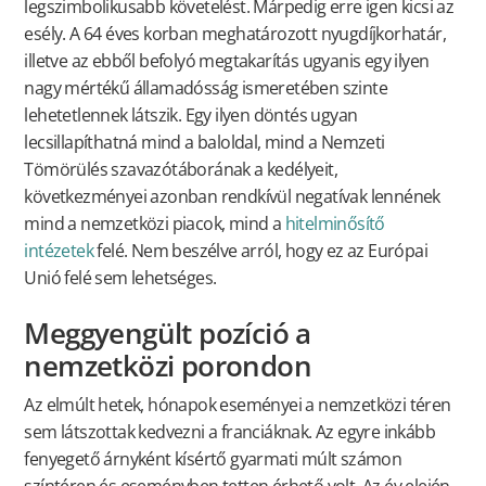
legszimbolikusabb követelést. Márpedig erre igen kicsi az
esély. A 64 éves korban meghatározott nyugdíjkorhatár,
illetve az ebből befolyó megtakarítás ugyanis egy ilyen
nagy mértékű államadósság ismeretében szinte
lehetetlennek látszik. Egy ilyen döntés ugyan
lecsillapíthatná mind a baloldal, mind a Nemzeti
Tömörülés szavazótáborának a kedélyeit,
következményei azonban rendkívül negatívak lennének
mind a nemzetközi piacok, mind a
hitelminősítő
intézetek
felé. Nem beszélve arról, hogy ez az Európai
Unió felé sem lehetséges.
Meggyengült pozíció a
nemzetközi porondon
Az elmúlt hetek, hónapok eseményei a nemzetközi téren
sem látszottak kedvezni a franciáknak. Az egyre inkább
fenyegető árnyként kísértő gyarmati múlt számon
színtéren és eseményben tetten érhető volt. Az év elején