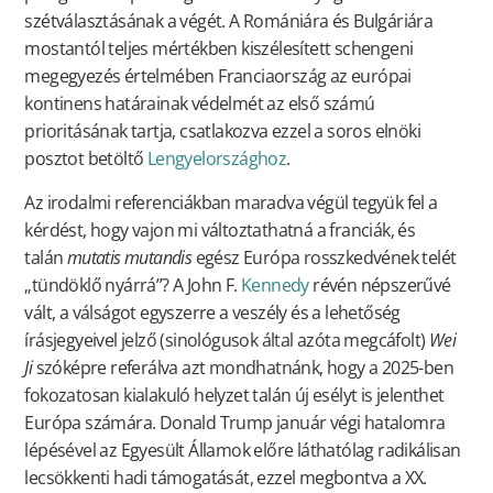
szétválasztásának a végét. A Romániára és Bulgáriára
mostantól teljes mértékben kiszélesített schengeni
megegyezés értelmében Franciaország az európai
kontinens határainak védelmét az első számú
prioritásának tartja, csatlakozva ezzel a soros elnöki
posztot betöltő
Lengyelországhoz
.
Az irodalmi referenciákban maradva végül tegyük fel a
kérdést, hogy vajon mi változtathatná a franciák, és
talán
mutatis mutandis
egész Európa rosszkedvének telét
„tündöklő nyárrá”? A John F.
Kennedy
révén népszerűvé
vált, a válságot egyszerre a veszély és a lehetőség
írásjegyeivel jelző (sinológusok által azóta megcáfolt)
Wei
Ji
szóképre referálva azt mondhatnánk, hogy a 2025-ben
fokozatosan kialakuló helyzet talán új esélyt is jelenthet
Európa számára. Donald Trump január végi hatalomra
lépésével az Egyesült Államok előre láthatólag radikálisan
lecsökkenti hadi támogatását, ezzel megbontva a XX.