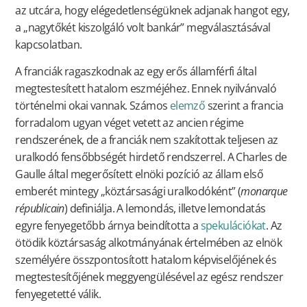
az utcára, hogy elégedetlenségüknek adjanak hangot egy,
a „nagytőkét kiszolgáló volt bankár” megválasztásával
kapcsolatban.
A franciák ragaszkodnak az egy erős államférfi által
megtestesített hatalom eszméjéhez. Ennek nyilvánvaló
történelmi okai vannak. Számos
elemző
szerint a francia
forradalom ugyan véget vetett az ancien régime
rendszerének, de a franciák nem szakítottak teljesen az
uralkodó fensőbbségét hirdető rendszerrel. A Charles de
Gaulle által megerősített elnöki pozíció az állam első
emberét mintegy „köztársasági uralkodóként” (
monarque
républicain
) definiálja. A lemondás, illetve lemondatás
egyre fenyegetőbb árnya beindította a
spekulációkat
. Az
ötödik köztársaság alkotmányának értelmében az elnök
személyére összpontosított hatalom képviselőjének és
megtestesítőjének meggyengülésével az egész rendszer
fenyegetetté válik.