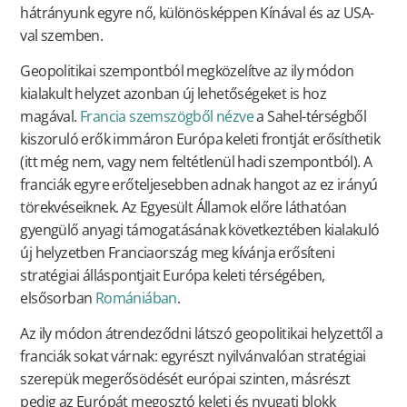
hátrányunk egyre nő, különösképpen Kínával és az USA-
val szemben.
Geopolitikai szempontból megközelítve az ily módon
kialakult helyzet azonban új lehetőségeket is hoz
magával.
Francia szemszögből nézve
a Sahel-térségből
kiszoruló erők immáron Európa keleti frontját erősíthetik
(itt még nem, vagy nem feltétlenül hadi szempontból). A
franciák egyre erőteljesebben adnak hangot az ez irányú
törekvéseiknek. Az Egyesült Államok előre láthatóan
gyengülő anyagi támogatásának következtében kialakuló
új helyzetben Franciaország meg kívánja erősíteni
stratégiai álláspontjait Európa keleti térségében,
elsősorban
Romániában
.
Az ily módon átrendeződni látszó geopolitikai helyzettől a
franciák sokat várnak: egyrészt nyilvánvalóan stratégiai
szerepük megerősödését európai szinten, másrészt
pedig az Európát megosztó keleti és nyugati blokk