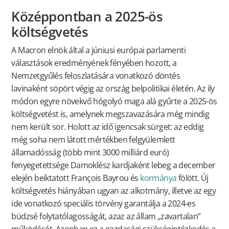
Középpontban a 2025-ös
költségvetés
A Macron elnök által a júniusi európai parlamenti
választások eredményének fényében hozott, a
Nemzetgyűlés feloszlatására vonatkozó döntés
lavinaként söpört végig az ország belpolitikai életén. Az ily
módon egyre növekvő hógolyó maga alá gyűrte a 2025-ös
költségvetést is, amelynek megszavazására még mindig
nem került sor. Holott az idő igencsak sürget: az eddig
még soha nem látott mértékben felgyülemlett
államadósság (több mint 3000 milliárd euró)
fenyegetettsége Damoklész kardjaként lebeg a december
elején beiktatott François Bayrou és
kormánya
fölött. Új
költségvetés hiányában ugyan az alkotmány, illetve az egy
ide vonatkozó speciális törvény garantálja a 2024-es
büdzsé folytatólagosságát, azaz az állam „zavartalan”