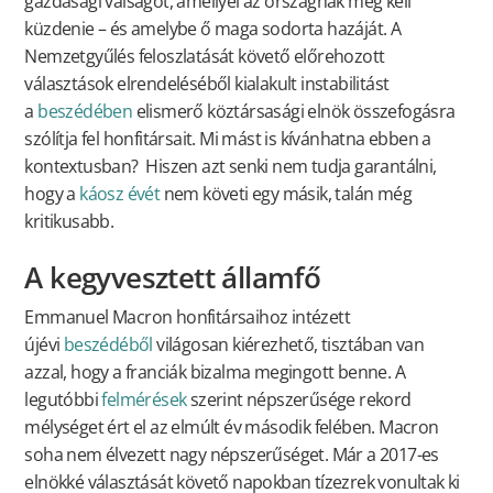
gazdasági válságot, amellyel az országnak meg kell
küzdenie – és amelybe ő maga sodorta hazáját. A
Nemzetgyűlés feloszlatását követő előrehozott
választások elrendeléséből kialakult instabilitást
a
beszédében
elismerő köztársasági elnök összefogásra
szólítja fel honfitársait. Mi mást is kívánhatna ebben a
kontextusban? Hiszen azt senki nem tudja garantálni,
hogy a
káosz évét
nem követi egy másik, talán még
kritikusabb.
A kegyvesztett államfő
Emmanuel Macron honfitársaihoz intézett
újévi
beszédéből
világosan kiérezhető, tisztában van
azzal, hogy a franciák bizalma megingott benne. A
legutóbbi
felmérések
szerint népszerűsége rekord
mélységet ért el az elmúlt év második felében. Macron
soha nem élvezett nagy népszerűséget. Már a 2017-es
elnökké választását követő napokban tízezrek vonultak ki