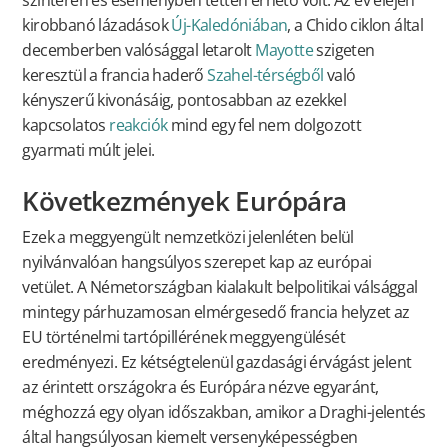
kirobbanó lázadások
Új-Kaledóniában
, a Chido ciklon által
decemberben valósággal letarolt
Mayotte
szigeten
keresztül a francia haderő
Szahel-térségből
való
kényszerű kivonásáig, pontosabban az ezekkel
kapcsolatos
reakciók
mind egy fel nem dolgozott
gyarmati múlt jelei.
Következmények Európára
Ezek a meggyengült nemzetközi jelenléten belül
nyilvánvalóan hangsúlyos szerepet kap az európai
vetület. A Németországban kialakult belpolitikai válsággal
mintegy párhuzamosan elmérgesedő francia helyzet az
EU történelmi tartópillérének meggyengülését
eredményezi. Ez kétségtelenül gazdasági érvágást jelent
az érintett országokra és Európára nézve egyaránt,
méghozzá egy olyan időszakban, amikor a Draghi-jelentés
által hangsúlyosan kiemelt versenyképességben