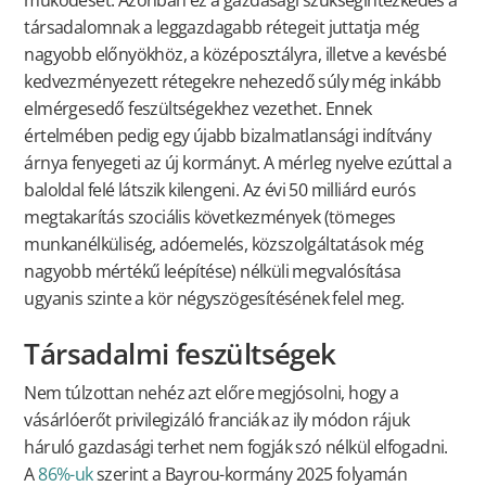
működését. Azonban ez a gazdasági szükségintézkedés a
társadalomnak a leggazdagabb rétegeit juttatja még
nagyobb előnyökhöz, a középosztályra, illetve a kevésbé
kedvezményezett rétegekre nehezedő súly még inkább
elmérgesedő feszültségekhez vezethet. Ennek
értelmében pedig egy újabb bizalmatlansági indítvány
árnya fenyegeti az új kormányt. A mérleg nyelve ezúttal a
baloldal felé látszik kilengeni. Az évi 50 milliárd eurós
megtakarítás szociális következmények (tömeges
munkanélküliség, adóemelés, közszolgáltatások még
nagyobb mértékű leépítése) nélküli megvalósítása
ugyanis szinte a kör négyszögesítésének felel meg.
Társadalmi feszültségek
Nem túlzottan nehéz azt előre megjósolni, hogy a
vásárlóerőt privilegizáló franciák az ily módon rájuk
háruló gazdasági terhet nem fogják szó nélkül elfogadni.
A
86%-uk
szerint a Bayrou-kormány 2025 folyamán