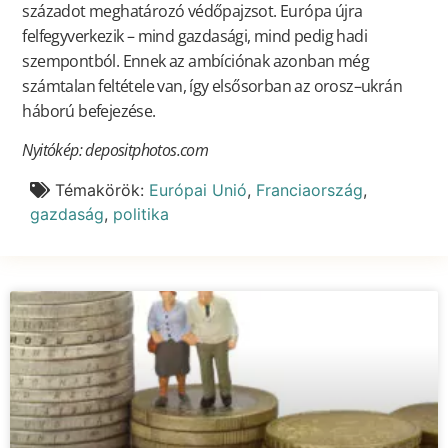
századot meghatározó védőpajzsot. Európa újra
felfegyverkezik – mind gazdasági, mind pedig hadi
szempontból. Ennek az ambíciónak azonban még
számtalan feltétele van, így elsősorban az orosz–ukrán
háború befejezése.
Nyitókép: depositphotos.com
Témakörök:
Európai Unió
,
Franciaország
,
gazdaság
,
politika