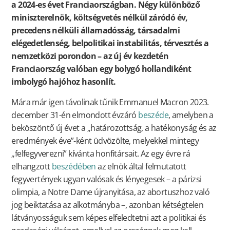
a 2024-es évet Franciaországban. Négy különböző
miniszterelnök, költségvetés nélkül záródó év,
precedens nélküli államadósság, társadalmi
elégedetlenség, belpolitikai instabilitás, térvesztés a
nemzetközi porondon – az új év kezdetén
Franciaország valóban egy bolygó hollandiként
imbolygó hajóhoz hasonlít.
Mára már igen távolinak tűnik Emmanuel Macron 2023.
december 31-én elmondott évzáró
beszéde
, amelyben a
beköszöntő új évet a „határozottság, a hatékonyság és az
eredmények éve”-ként üdvözölte, melyekkel mintegy
„felfegyverezni” kívánta honfitársait. Az egy évre rá
elhangzott
beszédében
az elnök által felmutatott
fegyvertények ugyan valósak és lényegesek – a párizsi
olimpia, a Notre Dame újranyitása, az abortuszhoz való
jog beiktatása az alkotmányba –, azonban kétségtelen
látványosságuk sem képes elfeledtetni azt a politikai és