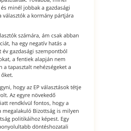
 és minél jobbak a gazdasági
a választók a kormány pártjára
álasztók számára, ám csak abban
ciát, ha egy negatív hatás a
öt év gazdasági szempontból
okat, a fentiek alapján nem
n a tapasztalt nehézségeket a
 őket.
yni, hogy az EP választások tétje
olt. Az egyre növekedő
iatt rendkívül fontos, hogy a
 megalakuló Bizottság is milyen
tság politikáihoz képest. Egy
bonyolultabb döntéshozatali