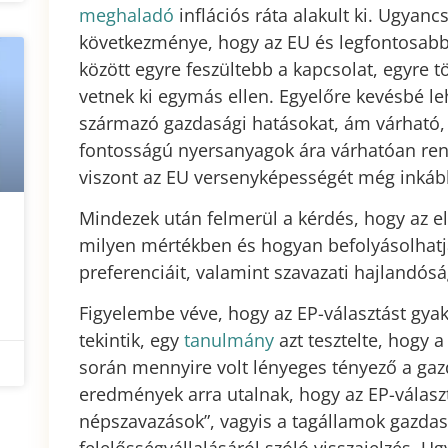
meghaladó
inflációs ráta alakult ki. Ugyan
következménye, hogy az EU és legfontosabb
között egyre feszültebb a kapcsolat, egyre 
vetnek ki egymás ellen. Egyelőre kevésbé le
származó gazdasági hatásokat, ám várható, 
fontosságú nyersanyagok ára várhatóan re
viszont az EU versenyképességét még inkáb
Mindezek után felmerül a kérdés, hogy az e
milyen mértékben és hogyan befolyásolhatj
preferenciáit, valamint szavazati hajlandósá
Figyelembe véve, hogy az EP-választást gy
tekintik, egy
tanulmány
azt tesztelte, hogy 
során mennyire volt lényeges tényező a gaz
eredmények arra utalnak, hogy az EP-válasz
népszavazások”, vagyis a tagállamok gazdas