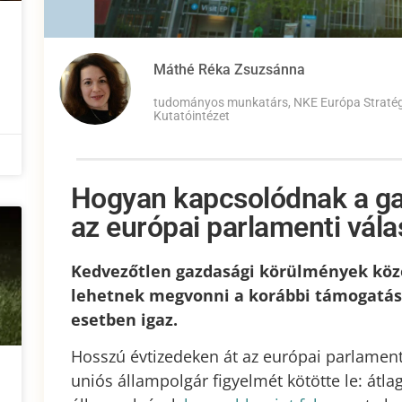
Máthé Réka Zsuzsánna
tudományos munkatárs, NKE Európa Straté
Kutatóintézet
Hogyan kapcsolódnak a ga
az európai parlamenti vá
Kedvezőtlen gazdasági körülmények köz
lehetnek megvonni a korábbi támogatá
esetben igaz.
Hosszú évtizedeken át az európai parlament
uniós állampolgár figyelmét kötötte le: átla