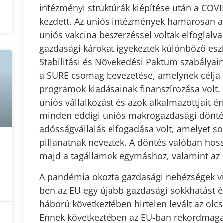
intézményi struktúrák kiépítése után a COVI
kezdett. Az uniós intézmények hamarosan a 
uniós vakcina beszerzéssel voltak elfoglalva, 
gazdasági károkat igyekeztek különböző esz
Stabilitási és Növekedési Paktum szabályai
a SURE csomag bevezetése, amelynek célja 
programok kiadásainak finanszírozása volt
uniós vállalkozást és azok alkalmazottjait é
minden eddigi uniós makrogazdasági dönté
adósságvállalás elfogadása volt, amelyet s
pillanatnak neveztek. A döntés valóban hos
majd a tagállamok egymáshoz, valamint az 
A pandémia okozta gazdasági nehézségek vi
ben az EU egy újabb gazdasági sokkhatást é
háború következtében hirtelen levált az olc
Ennek következtében az EU-ban rekordmag