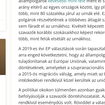
állampolgárok
kevesebb mint fele
ment el s
arány eltérő az egyes országok között, így 
több, mint 80 százaléka járul az urnák elé. 
polgárok részvételének a többéves átlagát 
sem fáradt el az urnákhoz. Kivételt képezett
szavazók korábbi szokásaikhoz képest rekor
több, mint felük elsétált az urnákhoz.
A 2019-es évi EP választások során tapasztal
arra enged következtetni, hogy az állampol
tulajdonítanak az Európai Uniónak, valamint
döntéseknek, amelyeket a szupranacionális 
a 2015-ös migrációs válság, amely miatt az
intézkedései rendkívül közel kerültek az un
A politikai okokon túlmenően azonban gyakr
befolyásolják a szavazók döntéshozatalát. A
rendkívül eseménydús volt. Röviddel a vála