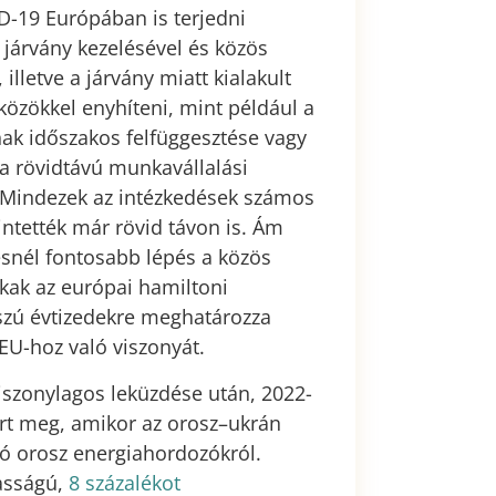
D-19 Európában is terjedni
járvány kezelésével és közös
illetve a járvány miatt kialakult
közökkel enyhíteni, mint például a
nak időszakos felfüggesztése vagy
a rövidtávú munkavállalási
. Mindezek az intézkedések számos
rintették már rövid távon is. Ám
snél fontosabb lépés a közös
okak az európai hamiltoni
szú évtizedekre meghatározza
EU-hoz való viszonyát.
szonylagos leküzdése után, 2022-
rt meg, amikor az orosz–ukrán
só orosz energiahordozókról.
asságú,
8 százalékot