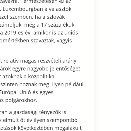
zavazni. Természetesen ez az
pl. Luxembourgban a választók
Ezzel szemben, ha a szlovák
számoljuk, még a 17 százalékuk
 a 2019-es év, amikor is az uniós
dmértékben szavaztak, vagyis
t relatív magas részvételi arány
gárok egyre nagyobb jelentőséget
 azoknak a közpolitikai
szinten hoznak meg. Ilyen például
 Európai Unió és egyes
iós polgárokhoz.
an a gazdasági tényezők is
z elmúlt öt év ilyen szempontból
sztások következtében megalakult