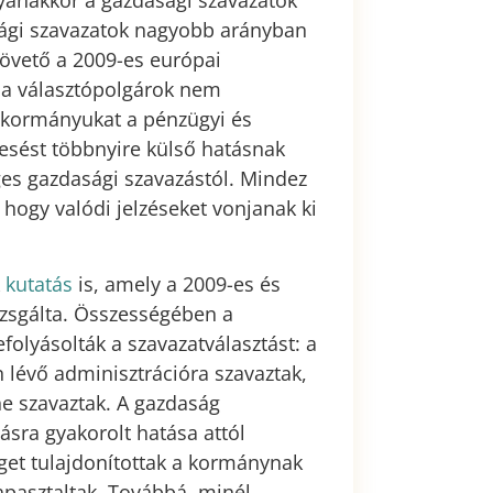
Ugyanakkor a gazdasági szavazatok
ági szavazatok nagyobb arányban
követő a 2009-es európai
 a választópolgárok nem
é kormányukat a pénzügyi és
aesést többnyire külső hatásnak
ges gazdasági szavazástól. Mindez
 hogy valódi jelzéseket vonjanak ki
k
kutatás
is, amely a 2009-es és
izsgálta. Összességében a
efolyásolták a szavazatválasztást: a
n lévő adminisztrációra szavaztak,
ne szavaztak. A gazdaság
ra gyakorolt ​​hatása attól
éget tulajdonítottak a kormánynak
tapasztaltak. Továbbá, minél