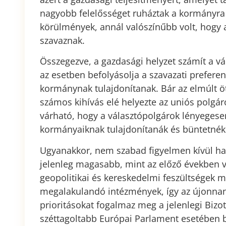
nagyobb felelősséget ruháztak a kormányra
körülmények, annál valószínűbb volt, hogy 
szavaznak.
Összegezve, a gazdasági helyzet számít a v
az esetben befolyásolja a szavazati preferen
kormánynak tulajdonítanak. Bár az elmúlt 
számos kihívás elé helyezte az uniós polgár
várható, hogy a választópolgárok lényegese
kormányaiknak tulajdonítanák és büntetnék
Ugyanakkor, nem szabad figyelmen kívül hag
jelenleg magasabb, mint az előző években v
geopolitikai és kereskedelmi feszültségek m
megalakulandó intézmények, így az újonnan
prioritásokat fogalmaz meg a jelenlegi Bizot
széttagoltabb Európai Parlament esetében 