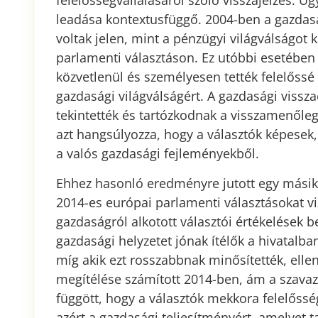
felelősségvállalásáról szóló visszajelzés. 
leadása kontextusfüggő. 2004-ben a gazdas
voltak jelen, mint a pénzügyi világválságot 
parlamenti választáson. Ez utóbbi esetében
közvetlenül és személyesen tették felelőss
gazdasági világválságért. A gazdasági vissz
tekintették és tartózkodnak a visszamenőle
azt hangsúlyozza, hogy a választók képesek,
a valós gazdasági fejleményekből.
Ehhez hasonló eredményre jutott egy mási
2014-es európai parlamenti választásokat v
gazdaságról alkotott választói értékelések b
gazdasági helyzetet jónak ítélők a hivatalba
míg akik ezt rosszabbnak minősítették, elle
megítélése számított 2014-ben, ám a szavazás
függött, hogy a választók mekkora felelőss
azért a gazdasági teljesítményért, amelyet 