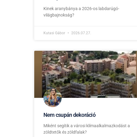
Kinek aranybánya a 2026-os labdarúgó-
világbajnokság?
Kutasi Gábor
2026.07.27.
Nem csupán dekoráció
Miként segítik a városi klímaalkalmazkodást a
zöldtetők és zöldfalak?