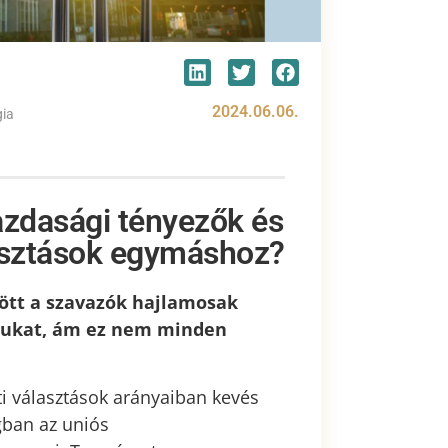
2024.06.06.
gia
zdasági tényezők és
lasztások egymáshoz?
ött a szavazók hajlamosak
sukat, ám ez nem minden
i választások arányaiban kevés
gban az uniós