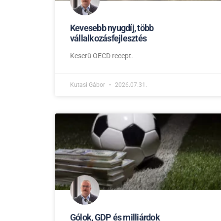
Kevesebb nyugdíj, több
vállalkozásfejlesztés
Keserű OECD recept.
Kutasi Gábor
2026.07.31.
Gólok, GDP és milliárdok