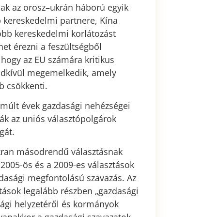
csak az orosz–ukrán háború egyik
 kereskedelmi partnere, Kína
több kereskedelmi korlátozást
het érezni a feszültségből
hogy az EU számára kritikus
ndkívül megemelkedik, amely
b csökkenti.
lmúlt évek gazdasági nehézségei
ák az uniós választópolgárok
gát.
akran másodrendű választásnak
a 2005-ös és a 2009-es választások
dasági megfontolású szavazás. Az
tások legalább részben „gazdasági
ági helyzetéről és kormányok