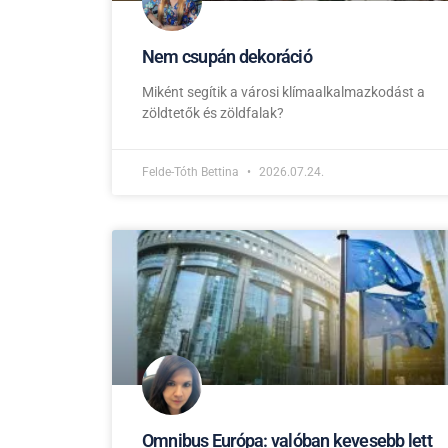
Nem csupán dekoráció
Miként segítik a városi klímaalkalmazkodást a
zöldtetők és zöldfalak?
Felde-Tóth Bettina
2026.07.24.
Omnibus Európa: valóban kevesebb lett