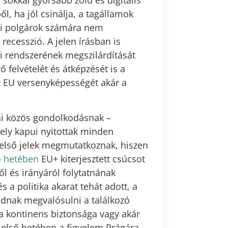
sokkal gyorsabb zöld és digitális
l, ha jól csinálja, a tagállamok
ai polgárok számára nem
 recesszió. A jelen írásban is
i rendszerének megszilárdítását
 felvételét és átképzését is a
az EU versenyképességét akár a
ai közös gondolkodásnak –
ely kapui nyitottak minden
első jelek megmutatkoznak, hiszen
ő hetében
EU+ kiterjesztett csúcsot
ől és irányáról folytatnának
 a politika akarat tehát adott, a
udnak megvalósulni a találkozó
 a kontinens biztonsága vagy akár
r első hetében a figyelem Prágára