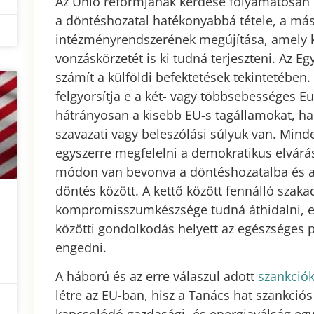
Az Unió reformjának kérdése folyamatosan 
a döntéshozatal hatékonyabbá tétele, a más
intézményrendszerének megújítása, amely 
vonzáskörzetét is ki tudná terjeszteni. Az E
számít a külföldi befektetések tekintetében
felgyorsítja e a két- vagy többsebességes Eu
hátrányosan a kisebb EU-s tagállamokat, ha 
szavazati vagy beleszólási súlyuk van. Min
egyszerre megfelelni a demokratikus elvár
módon van bevonva a döntéshozatalba és a 
döntés között. A kettő között fennálló szak
kompromisszumkészsége tudná áthidalni, eh
közötti gondolkodás helyett az egészséges 
engedni.
A háború és az erre válaszul adott
szankció
létre az EU-ban, hisz a Tanács hat szankció