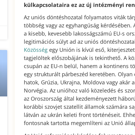
külkapcsolataira ez az új intézményi re
Az uniós döntéshozatal folyamatos viták tárg
többség vagy az egyhangúság kérdésében. 
a kisebb, kevesebb lakosságszámú EU-s ors
legitimációs súlyt ad az uniós döntéshozat
Közösség
egy Unión is kívül eső, kiterjeszt
tagjelöltek előszobájának is tekinthető. A
csupán az EU-n belül, hanem a kontinens töb
egy strukturált párbeszéd keretében. Olyan 
hatok, Grúzia, Ukrajna, Moldova vagy akár a
Norvégia. Az unióhoz való közeledés és sz
az Oroszország által kezdeményezett hábo
korábbi szovjet szatellit államok számára sa
látván az ukrán keleti front történéseit. Ehh
fontosnak tartotta megemlíteni az Unió álla