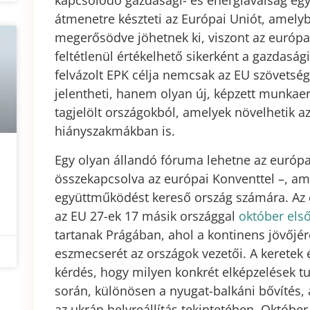
kapcsolódó gazdasági- és energiaválság egy 
átmenetre készteti az Európai Uniót, amelybő
megerősödve jöhetnek ki, viszont az európ
feltétlenül értékelhető sikerként a gazdasági
felvázolt EPK célja nemcsak az EU szövetség
jelentheti, hanem olyan új, képzett munkaerő
tagjelölt országokból, amelyek növelhetik 
hiányszakmákban is.
Egy olyan állandó fóruma lehetne az európ
összekapcsolva az európai Konventtel –, am
együttműködést kereső ország számára. Az 
az EU 27-ek 17 másik országgal
október els
tartanak Prágában, ahol a kontinens jövőjér
eszmecserét az országok vezetői. A keretek és
kérdés, hogy milyen konkrét elképzelések t
során, különösen a nyugat-balkáni bővítés,
az ukrán helyreállítás tekintetében. Októbe