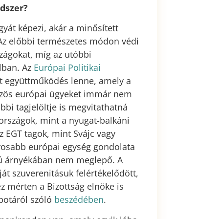
ndszer?
yát képezi, akár a minősített
Az előbbi természetes módon védi
zágokat, míg az utóbbi
alban. Az
Európai Politikai
ett együttműködés lenne, amely a
 közös európai ügyeket immár nem
bi tagjelöltje is megvitathatná
országok, mint a nyugat-balkáni
z EGT tagok, mint Svájc vagy
orosabb európai egység gondolata
rú árnyékában nem meglepő. A
ját szuverenitásuk felértékelődött,
ez mérten a Bizottság elnöke is
potáról szóló
beszédében
.