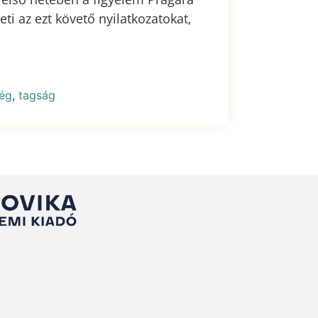
ti az ezt követő nyilatkozatokat,
ég
,
tagság