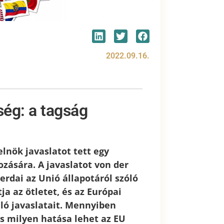
2022.09.16.
ség: a tagság
lnök javaslatot tett egy
ozására. A javaslatot von der
zerdai az Unió állapotáról szóló
a az ötletet, és az Európai
uló javaslatait. Mennyiben
 milyen hatása lehet az EU