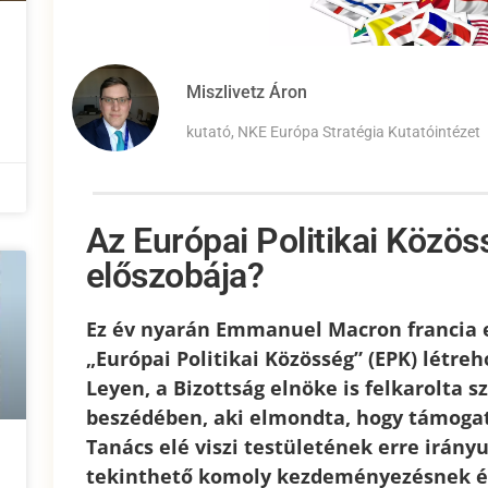
Miszlivetz Áron
kutató, NKE Európa Stratégia Kutatóintézet
Az Európai Politikai Közös
előszobája?
Ez év nyarán Emmanuel Macron francia e
„Európai Politikai Közösség” (EPK) létreh
Leyen, a Bizottság elnöke is felkarolta s
beszédében, aki elmondta, hogy támogatj
Tanács elé viszi testületének erre irány
tekinthető komoly kezdeményezésnek és