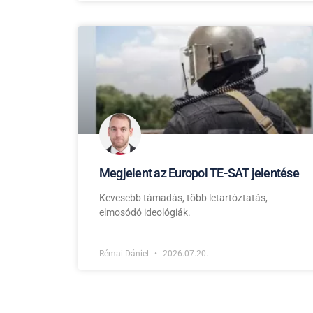
Megjelent az Europol TE-SAT jelentése
Kevesebb támadás, több letartóztatás,
elmosódó ideológiák.
Rémai Dániel
2026.07.20.