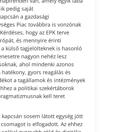
napirenden van, amely egyik lába
ik pedig saját
kapcsán a gazdasági
gységes Piac továbbra is vonzónak
. Kérdéses, hogy az EPK terve
rópát, és mennyire érinti
a külső tagjelölteknek is hasonló
denesetre nagyon nehéz lesz
ásoknak, ahol mindenki azonos
hatékony, gyors reagálás és
adékot a tagállamok és intézmények
hez a politikai szekértáborok
pragmatizmusnak kell teret
k
kapcsán sosem látott egység jött
s csomagot is elfogadott. Az ehhez