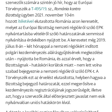
szervezők számára szintén jó hír, hogy az Európai
Törvényszék a
T-495/19
. sz.,
Románia kontra
Bizottság
ügyben 2021. november 10-én
hozott
ítéletével
elutasította Románia azon keresetét,
melyet az Európai Bizottság nemzeti régiókról szóló EPK
nyilvántartásba vételéről szóló határozatának semmissé
nyilvánítása érdekében nyújtott be. A keresetet még 2019.
július 8-án – két hónappal a nemzeti régiókért indított
polgári kezdeményezés aláírásgyűjtésének megkezdése
után – nyújtotta be Románia, és azzal érvelt, hogy a
Bizottságnak – hatásköri korlátok miatt – nem lett volna
szabad bejegyeznie a nemzeti régiókról szóló EPK-t. A
Törvényszék ezt az érvelést elutasította, helyben hagyva a
Bizottság bejegyző határozatát, ezzel megerősítve a
kezdeményezés regisztrációjának jogszerűségét, illetve
azt, hogy a szervezők által előterjesztett javaslat nem esik
nyilvánvalóan uniós hatáskörön kívül.