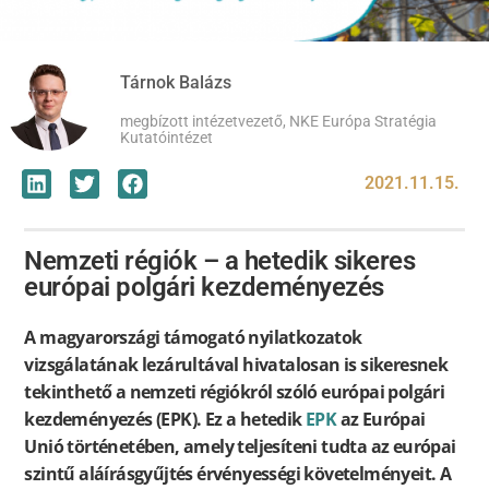
Tárnok Balázs
megbízott intézetvezető, NKE Európa Stratégia
Kutatóintézet
2021.11.15.
Nemzeti régiók – a hetedik sikeres
európai polgári kezdeményezés
A magyarországi támogató nyilatkozatok
vizsgálatának lezárultával hivatalosan is sikeresnek
tekinthető a nemzeti régiókról szóló európai polgári
kezdeményezés (EPK). Ez a hetedik
EPK
az Európai
Unió történetében, amely teljesíteni tudta az európai
szintű aláírásgyűjtés érvényességi követelményeit. A