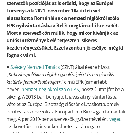
szervezők pozícióját az is erősíti, hogy az Európai
Törvényszék 2021. november 10-i ítéletével
elutasította Romániának a nemzeti régiókról szóló
EPK nyilvántartásba vételét megtámadó keresetét.
Most a szervezőkön múlik, hogy mikor kívánják az
uniós intézmények elé terjeszteni sikeres
kezdeményezésüket. Ezzel azonban jó eséllyel még ki
fognak várni.
A
Székely Nemzeti Tanács
(SZNT) által életre hívott
„
Kohéziós politika a régiók egyenlőségéért és a regionális
kultúrák fenntarthatóságáért
” című EPK (ismertebb
nevén:
nemzeti régiókról szóló EPK
) hosszú utat járt be a
sikerig. A 2013-ban benyújtott javaslat nyilvántartásba
vételét az Európai Bizottság először elutasította, amely
döntést a szervezők az Európai Unió Bíróságán támadtak
meg. A per 2019-ben a szervezők győzelmével ért
véget
.
Ezt követően már sor kerülhetett a támogató