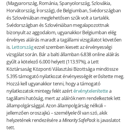
(Magyarország, Románia, Spanyolország, Szlovákia,
Horvátország, Írország), de Belgiumban, Svédországban
és Szlovéniában meglehetősen szűk volt a tartalék.
Svédországban és Szlovéniában megalapozottnak
bizonyult az aggodalom, ugyanakkor Belgiumban elég
érvényes aláírás maradt a tagállami vizsgálatot követően
is.
Lettország
ezzel szemben kiesett az érvényességi
vizsgálat során. Bár a balti államban 6.838 online aláírás
gyűlt a kötelező 6.000 helyett (113.97%), a Lett
Köztársaság Központi Választási Bizottsága mindössze
5.395 támogató nyilatkozat érvényességét erősítette meg.
Hozzá kell ugyanakkor tenni, hogy a támogató
nyilatkozatok mintegy felét azért
érvénytelenítette
a
tagállami hatóság, mert az aláírók nem rendelkeztek lett
állampolgársággal. Azon állampolgárság nélküli –
jellemzően oroszajkú – személyekről van szó, akik
helyzetének rendezésére a
Minority SafePack
is javaslatot
tett.