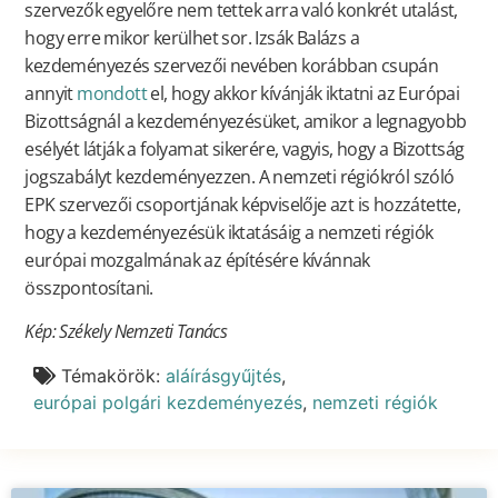
szervezők egyelőre nem tettek arra való konkrét utalást,
hogy erre mikor kerülhet sor. Izsák Balázs a
kezdeményezés szervezői nevében korábban csupán
annyit
mondott
el, hogy akkor kívánják iktatni az Európai
Bizottságnál a kezdeményezésüket, amikor a legnagyobb
esélyét látják a folyamat sikerére, vagyis, hogy a Bizottság
jogszabályt kezdeményezzen. A nemzeti régiókról szóló
EPK szervezői csoportjának képviselője azt is hozzátette,
hogy a kezdeményezésük iktatásáig a nemzeti régiók
európai mozgalmának az építésére kívánnak
összpontosítani.
Kép: Székely Nemzeti Tanács
Témakörök:
aláírásgyűjtés
,
európai polgári kezdeményezés
,
nemzeti régiók