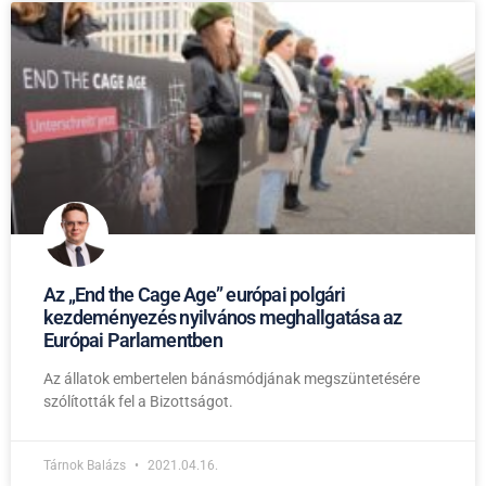
Az „End the Cage Age” európai polgári
kezdeményezés nyilvános meghallgatása az
Európai Parlamentben
Az állatok embertelen bánásmódjának megszüntetésére
szólították fel a Bizottságot.
Tárnok Balázs
2021.04.16.