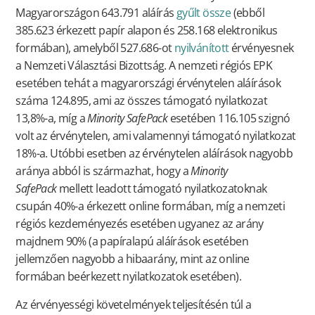
Magyarországon 643.791 aláírás
gyűlt össze
(ebből
385.623 érkezett papír alapon és 258.168 elektronikus
formában), amelyből 527.686-ot
nyilvánított
érvényesnek
a Nemzeti Választási Bizottság. A nemzeti régiós EPK
esetében tehát a magyarországi érvénytelen aláírások
száma 124.895, ami az összes támogató nyilatkozat
13,8%-a, míg a
Minority SafePack
esetében 116.105 szignó
volt az érvénytelen, ami valamennyi támogató nyilatkozat
18%-a. Utóbbi esetben az érvénytelen aláírások nagyobb
aránya abból is származhat, hogy a
Minority
SafePack
mellett leadott támogató nyilatkozatoknak
csupán 40%-a érkezett online formában, míg a nemzeti
régiós kezdeményezés esetében ugyanez az arány
majdnem 90% (a papíralapú aláírások esetében
jellemzően nagyobb a hibaarány, mint az online
formában beérkezett nyilatkozatok esetében).
Az érvényességi követelmények teljesítésén túl a