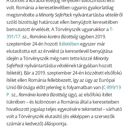
A döntés a korábbi esetjog fényében valószínűsíthető
volt. Románia a keresetlevélben ugyanis gyakorlatilag
megismételte a
Minority SafePack
nyilvántartásba vételéről
szóló bizottsági határozat ellen benyújtott keresetében
bemutatott érvelését. A Törvényszék ugyanakkor a
T-
391/17.
sz.,
Románia kontra Bizottság
ügyben 2019.
szeptember 24-én hozott
ítéletében
egyszer már
elutasította ezt az érvelést (a keresetlevél benyújtása
idején a Törvényszék még nem tette közzé
Minority
SafePack
nyilvántartásba vételének tárgyában hozott
ítéletét). Bár a 2019. szeptember 24-én közzétett elsőfokú
ítélet ellen Románia fellebbezett, így az ügy az Európai
Unió Bírósága előtt jelenleg is folyamatban van (
C-899/19
P.
sz.,
Románia kontra Bizottság
ügy), az elsőfokú ítélet
tükrében – és különösen a Románia által a kereseteiben
hivatkozott jogalap teljes egyezésére tekintettel – várható
volt a Törvényszék elutasító (és ekképpen a szervezők
számára kedvező) álláspontja.