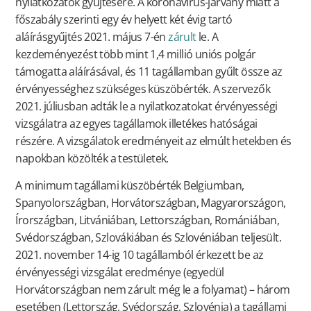
nyilatkozatok gyűjtésére. A koronavírus-járvány miatt a
főszabály szerinti egy év helyett két évig tartó
aláírásgyűjtés 2021. május 7-én
zárult
le. A
kezdeményezést több mint 1,4 millió uniós polgár
támogatta aláírásával, és 11 tagállamban gyűlt össze az
érvényességhez szükséges küszöbérték. A szervezők
2021. júliusban adták le a nyilatkozatokat érvényességi
vizsgálatra az egyes tagállamok illetékes hatóságai
részére. A vizsgálatok eredményeit az elmúlt hetekben és
napokban közölték a testületek.
A minimum tagállami küszöbérték Belgiumban,
Spanyolországban, Horvátországban, Magyarországon,
Írországban, Litvániában, Lettországban, Romániában,
Svédországban, Szlovákiában és Szlovéniában teljesült.
2021. november 14-ig 10 tagállamból érkezett be az
érvényességi vizsgálat eredménye (egyedül
Horvátországban nem zárult még le a folyamat) – három
esetében (Lettország, Svédország, Szlovénia) a tagállami