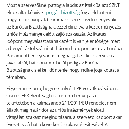
Most a szervezőknél pattog a labda: az Izsák Balázs SZNT
elnök által képviselt
polgári bizottság
fogja eldönteni,
hogy mikor nyújtják be immár sikeres kezdeményesüket
az Európai Bizottságnak, ezzel elindítva a kezdeményezés
uniós intézmények előtt zajló szakaszát. Az iktatási
időpont megválasztásának azért is van jelentősége, mert
a benyújtástól számított három hónapon belül az Európai
Parlamentben nyilvános meghallgatást kell szervezni a
javaslatról, hat hónapon belül pedig az Európai
Bizottságnak is el kell döntenie, hogy indít-e jogalkotást a
témában.
Figyelemmel arra, hogy e konkrét EPK vonatkozásában a
sikeres EPK Bizottsághoz történő benyújtása
tekintetében alkalmazandó 211/2011/EU rendelet nem
állapít meg határidőt az uniós intézmények előtti
vizsgálati szakasz megindítására, a szervezői csoport akár
éveket is várhat a következő szakasz élesítésével. A