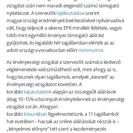
vizsgálat után nem maradt elegendő számú támogató
nyilatkozat. A szervezők
tájékoztatása
szerint
magyarországi eredmények beérkezésével nyilvánvalóvá
vált, hogy teljesült a sikeres EPK mindkét feltétele, vagyis
több mint egymillió érvényes támogató aláírást
gyűjtöttek, és legalább hét tagállamban elérték az az
adott országra vonatkozóan előírt
minimumot
.
Az érvényességi vizsgálat a szervezők számára kedvező
végkimenetele valószínűsíthető volt, mint ahogy az is,
hogy lesznek olyan tagállamok, amelyek „kiesnek” az
érvényességi vizsgálatot követően. A
korábbi
tapasztalatok
alapján az összegyűlt aláírások
átlag 10–15%-a bizonyult érvénytelennek az érvényességi
vizsgálat során. Ahogyan
korábbi
írásunkban
figyelmeztettünk, a 11 tagállamból
hat esetében – hacsak az online aláírásokat nézzük is –
„kényelmes előnyre” tett szert a kezdeményezés