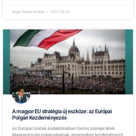
Nagy Dénes András
2021.02.16.
A magyar EU stratégia új eszköze: az Európai
Polgári Kezdeményezés
Az Európai Uniónk átalakításában fontos szerepe lehet
Magyarország polgárságának, amennyiben kezdeményező