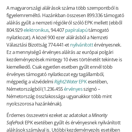
A magyarországi aláírások száma több szempontból is
figyelemreméltó. Hazánkban összesen 899.336 támogató
aláírás gyűlt a nemzeti régiókról szóló EPK mellett (ebből
804.929
elektronikus
, 94.407
papíralapú
támogató
nyilatkozat). A közel 900 ezer aláírásból a Nemzeti
Választási Bizottság 774.441-et
nyilvánított
érvényesnek.
Ez a mennyiségű érvényes aláírás az európai polgári
kezdeményezések mintegy 10 éves történetét tekintve is
kiemelkedő. Csak egyetlen esetben gyűlt ennél több
érvényes támogató nyilatkozat egy tagállamból,
mégpedig a vízvédelmi
Right2Water
EPK
esetében,
Németországból (1.236.455
érvényes
szignó –
Németország összlakossága ugyanakkor több mint
nyolcszorosa hazánkénak).
Érdemes összevetni ezeket az adatokat a
Minority
SafePack
EPK esetében gyűlt és érvényesnek nyilvánított
aláírások számával is. Utóbbi kezdeményezés esetében