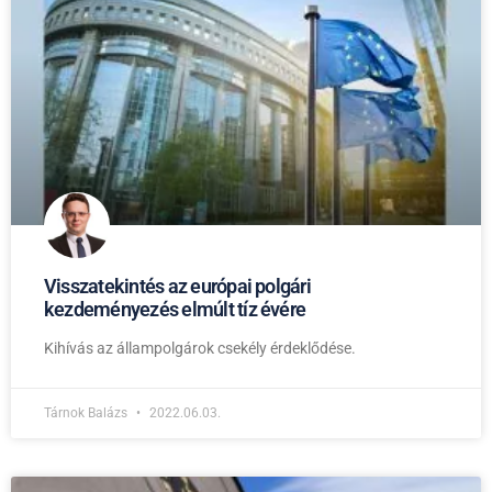
Visszatekintés az európai polgári
kezdeményezés elmúlt tíz évére
Kihívás az állampolgárok csekély érdeklődése.
Tárnok Balázs
2022.06.03.