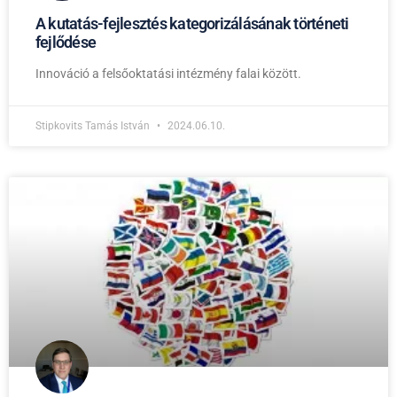
A kutatás-fejlesztés kategorizálásának történeti
fejlődése
Innováció a felsőoktatási intézmény falai között.
Stipkovits Tamás István
2024.06.10.