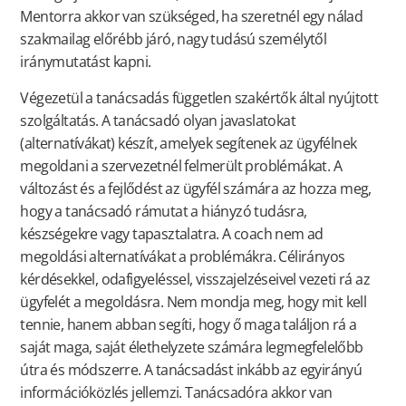
Mentorra akkor van szükséged, ha szeretnél egy nálad
szakmailag előrébb járó, nagy tudású személytől
iránymutatást kapni.
Végezetül a tanácsadás független szakértők által nyújtott
szolgáltatás. A tanácsadó olyan javaslatokat
(alternatívákat) készít, amelyek segítenek az ügyfélnek
megoldani a szervezetnél felmerült problémákat. A
változást és a fejlődést az ügyfél számára az hozza meg,
hogy a tanácsadó rámutat a hiányzó tudásra,
készségekre vagy tapasztalatra. A coach nem ad
megoldási alternatívákat a problémákra. Célirányos
kérdésekkel, odafigyeléssel, visszajelzéseivel vezeti rá az
ügyfelét a megoldásra. Nem mondja meg, hogy mit kell
tennie, hanem abban segíti, hogy ő maga találjon rá a
saját maga, saját élethelyzete számára legmegfelelőbb
útra és módszerre. A tanácsadást inkább az egyirányú
információközlés jellemzi. Tanácsadóra akkor van