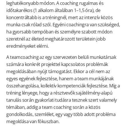
leghatékonyabb módon. A coaching rugalmas és
időtakarékos (1 alkalom általában 1–1,5 óra), de
koncentráltabb is a tréningnél, mert az intenzív közös
munka csak rólad szól. Egyéni coachingra van szükséged,
ha gyorsabb tempóban és személyre szabott módon
szeretnél az életed meghatározott területein jobb
eredményeket elérni.
A teamcoaching az egy szervezeten belüli munkatársak
számára konkrét projekttel kapcsolatos problémák
megoldásában nyújt támogatást. Ekkor a cél nem az
egyes egyének fejlesztése, hanem a team munkájának
összehangolása, kollektív kompetenciák fejlesztése. Míg a
tréning lényege, hogy a résztvevők sajátélmény-alapú
tanulás során gyakorlati tudásra tesznek szert valamely
témában, addig a team coaching során a közös
gondolkodás, szemlélet, egy vagy több adott probléma
megoldása van fókuszban.