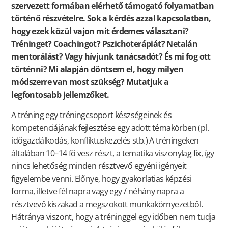
szervezett formában elérhető támogató folyamatban
történő részvételre. Sok a kérdés azzal kapcsolatban,
hogy ezek közül vajon mit érdemes választani?
Tréninget? Coachingot? Pszichoterápiát? Netalán
mentorálást? Vagy hívjunk tanácsadót? És mi fog ott
történni? Mi alapján döntsem el, hogy milyen
módszerre van most szükség? Mutatjuk a
legfontosabb jellemzőket.
A tréning egy tréningcsoport készségeinek és
kompetenciájának fejlesztése egy adott témakörben (pl.
időgazdálkodás, konfliktuskezelés stb.) A tréningeken
általában 10–14 fő vesz részt, a tematika viszonylag fix, így
nincs lehetőség minden résztvevő egyéni igényeit
figyelembe venni. Előnye, hogy gyakorlatias képzési
forma, illetve fél napra vagy egy / néhány napra a
résztvevő kiszakad a megszokott munkakörnyezetből.
Hátránya viszont, hogy a tréninggel egy időben nem tudja