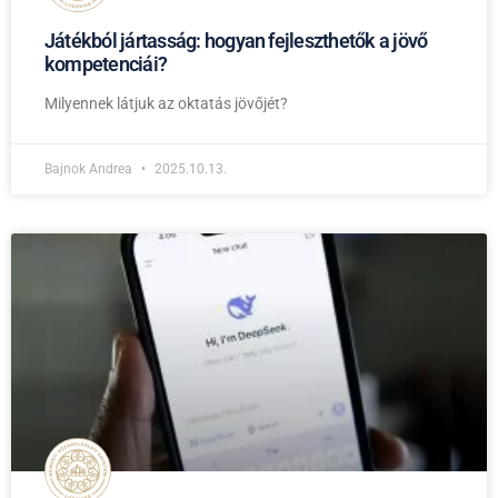
Játékból jártasság: hogyan fejleszthetők a jövő
kompetenciái?
Milyennek látjuk az oktatás jövőjét?
Bajnok Andrea
2025.10.13.