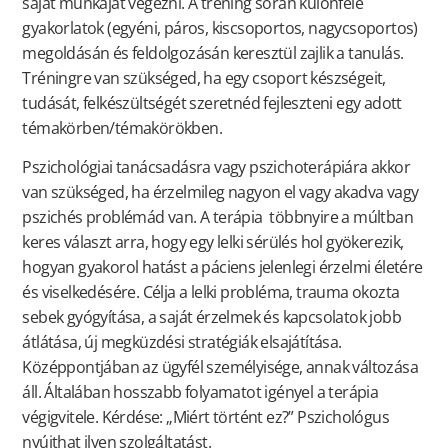
saját munkáját végezni. A tréning során különféle
gyakorlatok (egyéni, páros, kiscsoportos, nagycsoportos)
megoldásán és feldolgozásán keresztül zajlik a tanulás.
Tréningre van szükséged, ha egy csoport készségeit,
tudását, felkészültségét szeretnéd fejleszteni egy adott
témakörben/témakörökben.
Pszichológiai tanácsadásra vagy pszichoterápiára akkor
van szükséged, ha érzelmileg nagyon el vagy akadva vagy
pszichés problémád van. A terápia többnyire a múltban
keres választ arra, hogy egy lelki sérülés hol gyökerezik,
hogyan gyakorol hatást a páciens jelenlegi érzelmi életére
és viselkedésére. Célja a lelki probléma, trauma okozta
sebek gyógyítása, a saját érzelmek és kapcsolatok jobb
átlátása, új megküzdési stratégiák elsajátítása.
Középpontjában az ügyfél személyisége, annak változása
áll. Általában hosszabb folyamatot igényel a terápia
végigvitele. Kérdése: „Miért történt ez?” Pszichológus
nyújthat ilyen szolgáltatást.