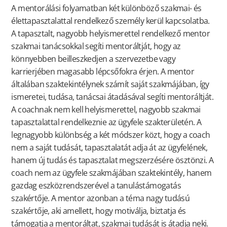
A mentorálási folyamatban két különböző szakmai- és
élettapasztalattal rendelkező személy kerül kapcsolatba.
A tapasztalt, nagyobb helyismerettel rendelkező mentor
szakmai tanácsokkal segíti mentoráltját, hogy az
könnyebben beilleszkedjen a szervezetbe vagy
karrierjében magasabb lépcsőfokra érjen. A mentor
általában szaktekintélynek számít saját szakmájában, így
ismeretei, tudása, tanácsai átadásával segíti mentoráltját.
A coachnak nem kell helyismerettel, nagyobb szakmai
tapasztalattal rendelkeznie az ügyfele szakterületén. A
legnagyobb különbség a két módszer közt, hogy a coach
nem a saját tudását, tapasztalatát adja át az ügyfelének,
hanem új tudás és tapasztalat megszerzésére ösztönzi. A
coach nem az ügyfele szakmájában szaktekintély, hanem
gazdag eszközrendszerével a tanulástámogatás
szakértője. A mentor azonban a téma nagy tudású
szakértője, aki amellett, hogy motiválja, biztatja és
támogatja a mentoráltat, szakmai tudását is átadja neki.