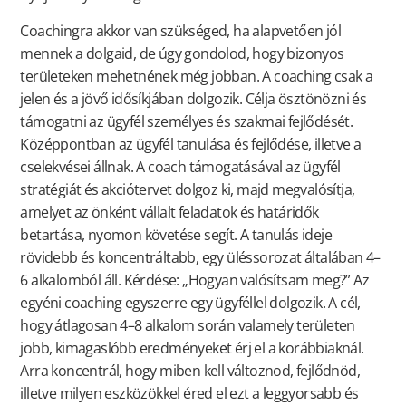
Coachingra akkor van szükséged, ha alapvetően jól
mennek a dolgaid, de úgy gondolod, hogy bizonyos
területeken mehetnének még jobban. A coaching csak a
jelen és a jövő idősíkjában dolgozik. Célja ösztönözni és
támogatni az ügyfél személyes és szakmai fejlődését.
Középpontban az ügyfél tanulása és fejlődése, illetve a
cselekvései állnak. A coach támogatásával az ügyfél
stratégiát és akciótervet dolgoz ki, majd megvalósítja,
amelyet az önként vállalt feladatok és határidők
betartása, nyomon követése segít. A tanulás ideje
rövidebb és koncentráltabb, egy üléssorozat általában 4–
6 alkalomból áll. Kérdése: „Hogyan valósítsam meg?” Az
egyéni coaching egyszerre egy ügyféllel dolgozik. A cél,
hogy átlagosan 4–8 alkalom során valamely területen
jobb, kimagaslóbb eredményeket érj el a korábbiaknál.
Arra koncentrál, hogy miben kell változnod, fejlődnöd,
illetve milyen eszközökkel éred el ezt a leggyorsabb és