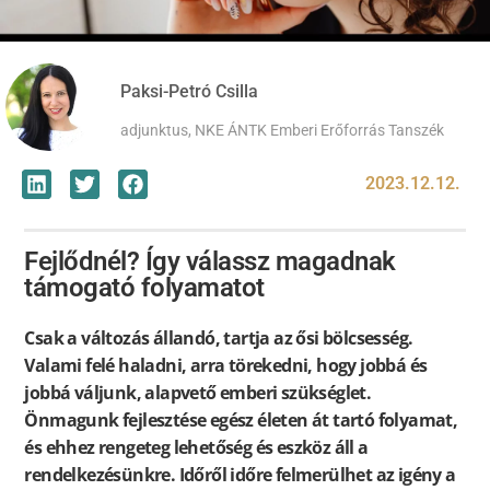
Paksi-Petró Csilla
adjunktus, NKE ÁNTK Emberi Erőforrás Tanszék
2023.12.12.
Fejlődnél? Így válassz magadnak
támogató folyamatot
Csak a változás állandó, tartja az ősi bölcsesség.
Valami felé haladni, arra törekedni, hogy jobbá és
jobbá váljunk, alapvető emberi szükséglet.
Önmagunk fejlesztése egész életen át tartó folyamat,
és ehhez rengeteg lehetőség és eszköz áll a
rendelkezésünkre. Időről időre felmerülhet az igény a