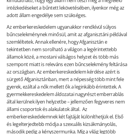
kimutatható, hogy egy állam nem teszi meg a megfelelő
intézkedéseket a bűntett lekövetésében, ilyenkor még az
adott állam engedélye sem szükséges.
Az emberkereskedelem ugyanakkor rendkívül súlyos
bűncselekménynek minősül, amit az afganisztáni példával
szemléltetek. Annak ellenére, hogy Afganisztán e
tekintetben nem sorolható a világon a legérintettebb
államok közé, a mostani válságos helyzet és több más
szempont miatt is releváns ezen bűncselekmény feltárása
az országban. Az emberkereskedelem kérdése azért is
sürgető Afganisztánban, mert a népesség több mint fele
gyerek, ezáltal a nők mellett ők a leginkább érintettek. A
gyermekkereskedelem áldozatai nagyrészt emberrablás
által kerülnek ilyen helyzetbe – jellemzően fegyveres nem
állami csoportok és alakulatok által. Az
emberkereskedelemnek két fajtáját különíthetjük el. Első
és legelterjedtebb módja a szexuális kizsákmányolás,
második pedig a kényszermunka. Míg a világ legtöbb