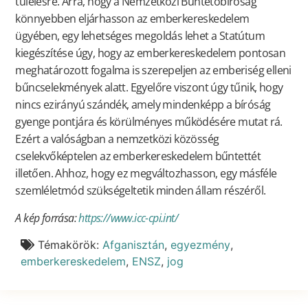
túlélésre. Arra, hogy a Nemzetközi Büntetőbíróság
könnyebben eljárhasson az emberkereskedelem
ügyében, egy lehetséges megoldás lehet a Statútum
kiegészítése úgy, hogy az emberkereskedelem pontosan
meghatározott fogalma is szerepeljen az emberiség elleni
bűncselekmények alatt. Egyelőre viszont úgy tűnik, hogy
nincs ezirányú szándék, amely mindenképp a bíróság
gyenge pontjára és körülményes működésére mutat rá.
Ezért a valóságban a nemzetközi közösség
cselekvőképtelen az emberkereskedelem bűntettét
illetően. Ahhoz, hogy ez megváltozhasson, egy másféle
szemléletmód szükségeltetik minden állam részéről.
A kép forrása:
https://www.icc-cpi.int/
Témakörök:
Afganisztán
,
egyezmény
,
emberkereskedelem
,
ENSZ
,
jog