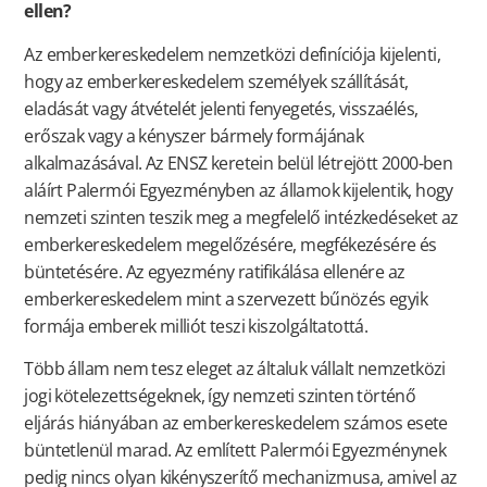
ellen?
Az emberkereskedelem nemzetközi definíciója kijelenti,
hogy az emberkereskedelem személyek szállítását,
eladását vagy átvételét jelenti fenyegetés, visszaélés,
erőszak vagy a kényszer bármely formájának
alkalmazásával. Az ENSZ keretein belül létrejött 2000-ben
aláírt Palermói Egyezményben az államok kijelentik, hogy
nemzeti szinten teszik meg a megfelelő intézkedéseket az
emberkereskedelem megelőzésére, megfékezésére és
büntetésére. Az egyezmény ratifikálása ellenére az
emberkereskedelem mint a szervezett bűnözés egyik
formája emberek milliót teszi kiszolgáltatottá.
Több állam nem tesz eleget az általuk vállalt nemzetközi
jogi kötelezettségeknek, így nemzeti szinten történő
eljárás hiányában az emberkereskedelem számos esete
büntetlenül marad. Az említett Palermói Egyezménynek
pedig nincs olyan kikényszerítő mechanizmusa, amivel az