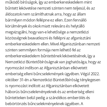
működő bíróságok, így az emberkereskedelem mint
bűntett lekövetése nemzeti szinten nem teljesül, és az
áldozatok nem számíthatnak arra, hogy az állam
bármilyen módon fellépne ez ellen. Ezen fennálló
körülmények és okok miatt releváns és helytálló
megvizsgálni, hogy van-e lehetősége a nemzetközi
közösségnek beavatkozni és fellépni az afganisztáni
emberkereskedelem ellen. Mivel Afganisztánban nemzeti
szinten semmilyen formája nem lelhető fel az
emberkereskedelem bűntettének lekövetésének, így a
Nemzetközi Büntetőbíróságnak van joghatósága, hogy az
nyomozást indítson az Afganisztánban elkövetett
emberiség elleni bűncselekmények ügyében. Végül 2022.
október 31-én a Nemzetközi Büntetőbíróság ténylegesen
is nyomozást indított az Afganisztánban elkövetett
háborús bűncselekményeknek és az emberiség elleni
bűntetteken belül pedig a szándékos emberölés és
bebörtönzés bűncselekményeknek ügyében. A