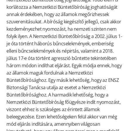
korlátozza a Nemzetközi Büntetőbíróság joghatóságát
annak érdekében, hogy az államok megőrizhessek
szuverenitásukat. A bíróság kiegészítő jellegű, csak akkor
kezdeményezhet nyomozást, ha nemzeti szinten nem
folyik ilyen. A Nemzetközi Büntetőbíróság a 2002. július 1-
je óta történt háborús bűncselekmények, emberiség
elleni bűncselekmények és népirtás, valamint a 2018.
július 17-e óta történt agresszió bűntette tekintetében
három módon indíthat eljárást. Egyik módja ennek, hogy
az államok maguk fordulnak a Nemzetközi
Büntetőbírósághoz. Egy másik lehetőség, hogy az ENSZ
Biztonsági Tanácsa utalja az esetet a Nemzetközi
Büntetőbírósághoz. A harmadik lehetőség, hogy a
Nemzetközi Büntetőbíróság főügyésze indít nyomozást,
viszont ehhez is szükséges az érintett államok
beleegyezése. Ezen lehetőségeken felül akkor van még
mód eljárás indítására, amennyiben világosan