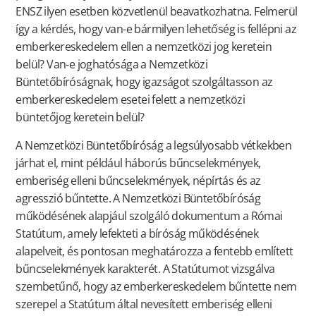
ENSZ ilyen esetben közvetlenül beavatkozhatna. Felmerül
így a kérdés, hogy van-e bármilyen lehetőség is fellépni az
emberkereskedelem ellen a nemzetközi jog keretein
belül? Van-e joghatósága a Nemzetközi
Büntetőbíróságnak, hogy igazságot szolgáltasson az
emberkereskedelem esetei felett a nemzetközi
büntetőjog keretein belül?
A Nemzetközi Büntetőbíróság a legsúlyosabb vétkekben
járhat el, mint például háborús bűncselekmények,
emberiség elleni bűncselekmények, népírtás és az
agresszió bűntette. A Nemzetközi Büntetőbíróság
működésének alapjául szolgáló dokumentum a Római
Statútum, amely lefekteti a bíróság működésének
alapelveit, és pontosan meghatározza a fentebb említett
bűncselekmények karakterét. A Statútumot vizsgálva
szembetűnő, hogy az emberkereskedelem bűntette nem
szerepel a Statútum által nevesített emberiség elleni