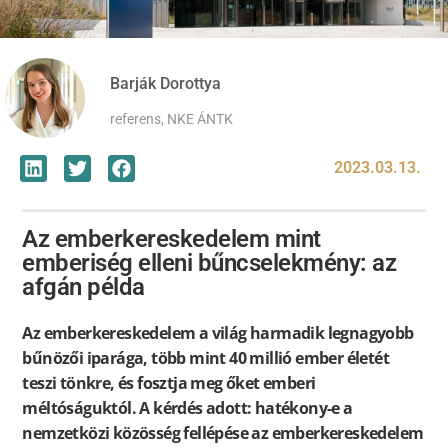
Barják Dorottya
referens, NKE ÁNTK
2023.03.13.
Az emberkereskedelem mint
emberiség elleni bűncselekmény: az
afgán példa
Az emberkereskedelem a világ harmadik legnagyobb
bűnözői iparága, több mint 40 millió ember életét
teszi tönkre, és fosztja meg őket emberi
méltóságuktól. A kérdés adott: hatékony-e a
nemzetközi közösség fellépése az emberkereskedelem