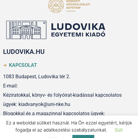
LUDOVIKA.HU
KAPCSOLAT
1083 Budapest, Ludovika tér 2.
E-mail:
Kéziratokkal, könyv- és folyóirat-kiadással kapcsolatos
ügyek: kiadvanyok@uni-nke.hu
Blogokkal és a magazinnal kapcsolatos ügyek:
Ez a weboldal sütiket használ. Ha Ön ezzel egyetért, kérjük
szerkesztoseg@uni-nke.hu
fogadja el az adatkezelési szabályzatunkat.
Süti