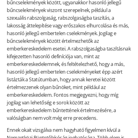
bűncselekmények között, ugyanakkor hasonló jellegű
bűncselekmények viszont szerepelnek, például a
szexuális rabszolgaság, rabszolgaságba taszítás, a
lakosság áttelepítése vagy erőszakos elhurcolása és más,
hasonló jellegű embertelen cselekmények. Jogilag e
bűncselekmények között értelmezhetők az
emberkereskedelem esetei. A rabszolgaságba taszításnak
kifejezetten hasonló definíciója van, mint az
emberkereskedelemnek, és feltételezhető, hogy a más,
hasonló jellegű embertelen cselekményeket épp azért
listázták a Statútumban, hogy annak keretei között
értelmezzenek olyan bűnöket, mint például az
emberkereskedelem. Fontos megjegyezni, hogy míg
jogilag van lehetőség e sorok között az
emberkereskedelem bűntettének értelmezésére, a
valóságban nem volt még erre precedens.
Ennek okait vizsgálva nem hagyható figyelmen kívül a
Nemzetközi Büntetőbíróság joghatósága. Több elem is