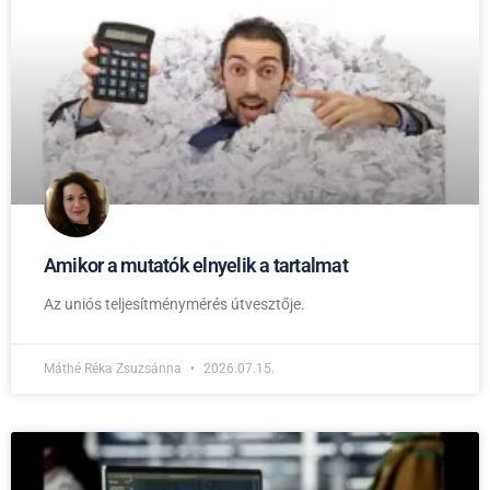
Amikor a mutatók elnyelik a tartalmat
Az uniós teljesítménymérés útvesztője.
Máthé Réka Zsuzsánna
2026.07.15.