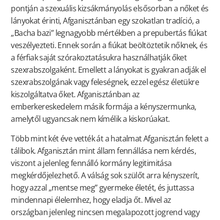
pontján a szexuális kizsákmányolás elsősorban a nőket és
lányokat érinti, Afganisztánban egy szokatlan tradíció, a
„Bacha bazi” legnagyobb mértékben a prepubertás fiúkat
veszélyezteti. Ennek során a fiúkat beöltöztetik nőknek, és
a férfiak saját szórakoztatásukra használhatják őket
szexrabszolgaként. Emellett a lányokat is gyakran adják el
szexrabszolgának vagy feleségnek, ezzel egész életükre
kiszolgáltatva őket. Afganisztánban az
emberkereskedelem másik formája a kényszermunka,
amelytől ugyancsak nem kímélik a kiskorúakat.
Több mint két éve vették át a hatalmat Afganisztán felett a
tálibok. Afganisztán mint állam fennállása nem kérdés,
viszont a jelenleg fennálló kormány legitimitása
megkérdőjelezhető. A válság sok szülőt arra kényszerít,
hogy azzal „mentse meg” gyermeke életét, és juttassa
mindennapi élelemhez, hogy eladja őt. Mivel az
országban jelenleg nincsen megalapozott jogrend vagy