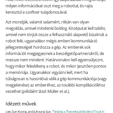
milyen információkat oszt meg a robottal, és rajta
keresztül a szoftver tulajdonosával.
Azt mondják, valamit valamiért, ritkán van olyan
megoldás, amivel mindenki boldog. Középutat kell találni,
amivel nem törjük össze a felhasználó alapvető bizalmát a
robot felé, ugyanakkor mégis emberi kommunikáció
jellegzeteségeit hordozza a gép. Az emberek sok
információt megjegyeznek a beszélgetőpartnerükről, de
messze nem mindent. Határvonalon kell egyensúlyozni,
hogy mikor feledékeny a robot, és mikor ijesztően pontos
a memóriája. Ugyanakkor vigyázni kell, mert ha
túlságosan is hasonlóvá válik a gép kommunikációja (vagy
megjelenése) az emberéhez, az további komplikációkhoz
vezethet (példáért lásd: Müller et al.).
Idézett művek
Lee, Sun Kyong, and Juhyung Sun. “
Testing a Theoretical Model of Trust in