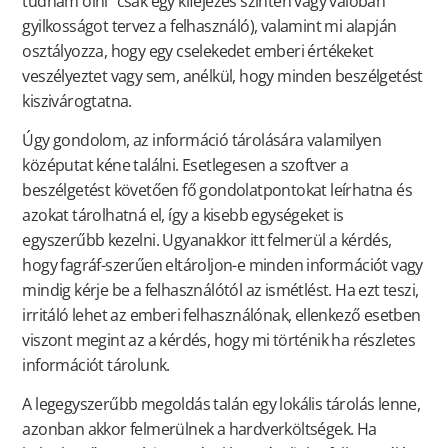
tudnám ölni” csak egy kifejezés szinten vagy valóban
gyilkosságot tervez a felhasználó), valamint mi alapján
osztályozza, hogy egy cselekedet emberi értékeket
veszélyeztet vagy sem, anélkül, hogy minden beszélgetést
kiszivárogtatna.
Úgy gondolom, az információ tárolására valamilyen
középutat kéne találni. Esetlegesen a szoftver a
beszélgetést követően fő gondolatpontokat leírhatna és
azokat tárolhatná el, így a kisebb egységeket is
egyszerűbb kezelni. Ugyanakkor itt felmerül a kérdés,
hogy fagráf-szerűen eltároljon-e minden információt vagy
mindig kérje be a felhasználótól az ismétlést. Ha ezt teszi,
irritáló lehet az emberi felhasználónak, ellenkező esetben
viszont megint az a kérdés, hogy mi történik ha részletes
információt tárolunk.
A legegyszerűbb megoldás talán egy lokális tárolás lenne,
azonban akkor felmerülnek a hardverköltségek. Ha