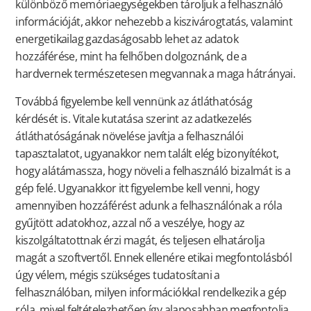
különböző memóriaegységekben tároljuk a felhasználó
információját, akkor nehezebb a kiszivárogtatás, valamint
energetikailag gazdaságosabb lehet az adatok
hozzáférése, mint ha felhőben dolgoznánk, de a
hardvernek természetesen megvannak a maga hátrányai.
Továbbá figyelembe kell vennünk az átláthatóság
kérdését is. Vitale kutatása szerint az adatkezelés
átláthatóságának növelése javítja a felhasználói
tapasztalatot, ugyanakkor nem talált elég bizonyítékot,
hogy alátámassza, hogy növeli a felhasználó bizalmát is a
gép felé. Ugyanakkor itt figyelembe kell venni, hogy
amennyiben hozzáférést adunk a felhasználónak a róla
gyűjtött adatokhoz, azzal nő a veszélye, hogy az
kiszolgáltatottnak érzi magát, és teljesen elhatárolja
magát a szoftvertől. Ennek ellenére etikai megfontolásból
úgy vélem, mégis szükséges tudatosítani a
felhasználóban, milyen információkkal rendelkezik a gép
róla, mivel feltételezhetően így alaposabban megfontolja,