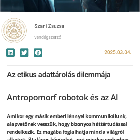
Szani Zsuzsa
vendégszerző
2025.03.04.
Az etikus adattárolás dilemmája
Antropomorf robotok és az AI
Amikor egy másik emberi lénnyel kommunikálunk,
alapvetőnek vesszük, hogy bizonyos háttértudással
rendelkezik. Ez magába foglalhatja mind a világról
alkotott általános képünket, ami minden emberben