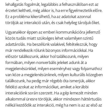
lehallgatás fogalmát, legalábbis a felhasználóban ezt az
érzetet keltheti, még akkor is, ha erre figyelmeztetik előre.
Ez a probléma kikerülhető, ha az adatokat azonnal
töröljük az interakció után, és csak helyileg tároljuk őket.
Ugyanakkor éppen az emberi kommunikációra jellemző
közös tudás miatt szükséges lehet valamilyen szintű
adattárolás. Ha beszélünk valakivel, feltételezzük, hogy
már rendelkezik rólunk bizonyos információkkal. Ha
először találkozunk, akkor hol találkozunk, milyen
formában, milyen nonverbális jeleket adunk át a
megjelenésünkkel, milyen eseményhez vagy folyamathoz
van köze a megjelenésünknek, milyen kulturális közegben
találkozunk, ha pedig már régebb óta ismerjük, akkor
felidézi azokat az információkat, amiket a korábbi
interakcióink során szerzett. Ha a gép lemezét minden
alkalommal üresre töröljük, akkor mindezen háttértudás
nélkül kezdődik az interakció, még ha nem is az az első az