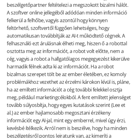
beszélgetőpartner feltételezi a megszokott bizalmi hálót.
A szoftver online jellegéből adódóan minden információ
felkerül a felhőbe, vagyis azontúl hogy könnyen
feltörhető, szoftvertől függően lehetséges, hogy
automatikusan továbbítják az AI-t működtető cégnek. A
felhasználó ezt árulásnak élheti meg, hiszen ő a robottal
osztotta meg az információt, a robot volt előtte, nem a
cég, vagyis a robot a hallgatólagos megegyezést kikerülve
harmadik félnek adta ki az információt. Ha a robot
bizalmas szerepet tölt be az ember életében, ez komoly
problémákhoz vezethet az érzelmi károkon kívül is, pláne,
ha az említett információt a cég további felekkel osztja
meg, például marketingcélokból. A fent említett jelenséget
tovább súlyosbítja, hogy egyes kutatások szerint (Lee et
al.) az ember hajlamosabb megosztani érzékeny
információt egy AI-jal, mint egy emberrel, mivel úgy érzi,
kevésbé ítélkezik. Arról nem is beszélve, hogy ha minden
beszélgetésről pontos leiratunk van, az kimeríti a