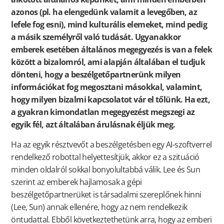
azonos (pl. ha elengedünk valamit a levegőben, az
lefele fog esni), mind kulturális elemeket, mind pedig
a másik személyről való tudását. Ugyanakkor
emberek esetében általános megegyezés is van a felek
között a bizalomról, ami alapján általában el tudjuk
dönteni, hogy a beszélgetőpartnerünk milyen
információkat fog megosztani másokkal, valamint,
hogy milyen bizalmi kapcsolatot vár el tőlünk. Ha ezt,
a gyakran kimondatlan megegyezést megszegi az
egyik fél, azt általában árulásnak éljük meg.
Ha az egyik résztvevőt a beszélgetésben egy AI-szoftverrel
rendelkező robottal helyettesítjük, akkor ez a szituáció
minden oldalról sokkal bonyolultabbá válik. Lee és Sun
szerint az emberek hajlamosak a gépi
beszélgetőpartnerüket is társadalmi szereplőnek hinni
(Lee, Sun) annak ellenére, hogy az nem rendelkezik
öntudattal. Ebből következtethetünk arra, hogy az emberi