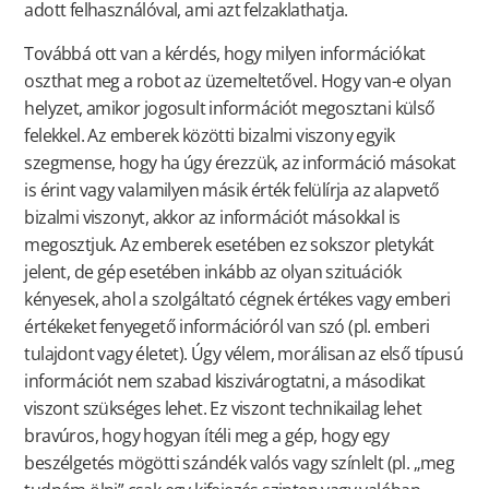
adott felhasználóval, ami azt felzaklathatja.
Továbbá ott van a kérdés, hogy milyen információkat
oszthat meg a robot az üzemeltetővel. Hogy van-e olyan
helyzet, amikor jogosult információt megosztani külső
felekkel. Az emberek közötti bizalmi viszony egyik
szegmense, hogy ha úgy érezzük, az információ másokat
is érint vagy valamilyen másik érték felülírja az alapvető
bizalmi viszonyt, akkor az információt másokkal is
megosztjuk. Az emberek esetében ez sokszor pletykát
jelent, de gép esetében inkább az olyan szituációk
kényesek, ahol a szolgáltató cégnek értékes vagy emberi
értékeket fenyegető információról van szó (pl. emberi
tulajdont vagy életet). Úgy vélem, morálisan az első típusú
információt nem szabad kiszivárogtatni, a másodikat
viszont szükséges lehet. Ez viszont technikailag lehet
bravúros, hogy hogyan ítéli meg a gép, hogy egy
beszélgetés mögötti szándék valós vagy színlelt (pl. „meg