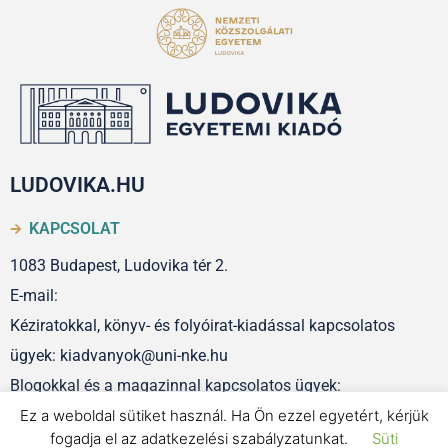
LUDOVIKA.HU
KAPCSOLAT
1083 Budapest, Ludovika tér 2.
E-mail:
Kéziratokkal, könyv- és folyóirat-kiadással kapcsolatos
ügyek: kiadvanyok@uni-nke.hu
Blogokkal és a magazinnal kapcsolatos ügyek:
szerkesztoseg@uni-nke.hu
Ez a weboldal sütiket használ. Ha Ön ezzel egyetért, kérjük
fogadja el az adatkezelési szabályzatunkat.
Süti