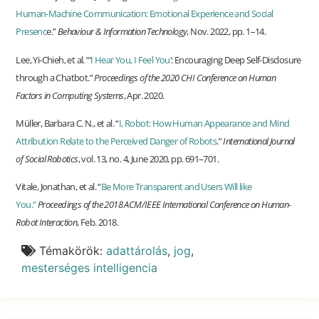
Human-Machine Communication: Emotional Experience and Social
Presenc
e.”
Behaviour & Information Technology
, Nov. 2022, pp. 1–14.
Lee, Yi-Chieh, et al. “‘
I Hear You, I Feel You’
: Encouraging Deep Self-Disclosure
through a Chatbot.”
Proceedings of the 2020 CHI Conference on Human
Factors in Computing Systems
, Apr. 2020.
Müller, Barbara C. N., et al. “
I, Robot: How Human Appearance and Mind
Attribution Relate to the Perceived Danger of Robots
.”
International Journal
of Social Robotics
, vol. 13, no. 4, June 2020, pp. 691–701.
Vitale, Jonathan, et al. “
Be More Transparent and Users Will like
You.”
Proceedings of the 2018 ACM/IEEE International Conference on Human-
Robot Interaction
, Feb. 2018.
Témakörök:
adattárolás
,
jog
,
mesterséges intelligencia