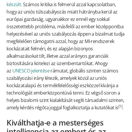
készült.
Számos kritika is felmerül azzal kapcsolatban,
hogy az uniós túlszabályozás miatt hátrányba kerül az
európai gazdaság, ugyanakkor ez ennél egy sokkal
összetettebb probléma, másfelől az ember középpontba
helyezésével az uniós szabályozás éppen a bizalmat tudja
megfelelően támogatni azzal, hogy az MI-rendszerek
kockázatait felméri, és ez alapján bizonyos
alkalmazásokat tilt, illetve azzal arányos garanciák
biztosítására kötelezi az üzembentartókat. Ahogy
az
UNESCO jelentése
rámutat, globális szinten számos
szabályozási irány létezik, amelyek közül az uniós
kockázatalapú és termékfelelősségi eszközzel kívánja a
technológiát emberközpontúvá tenni. Ez végső soron a
helyes bizalomi szint kialakítását segíti társadalmi szinten,
[1]
amely kérdés régóta joggal foglalkoztatja a kutatókat is
.
Kiválthatja-e a mesterséges
intelligencia az embert és az