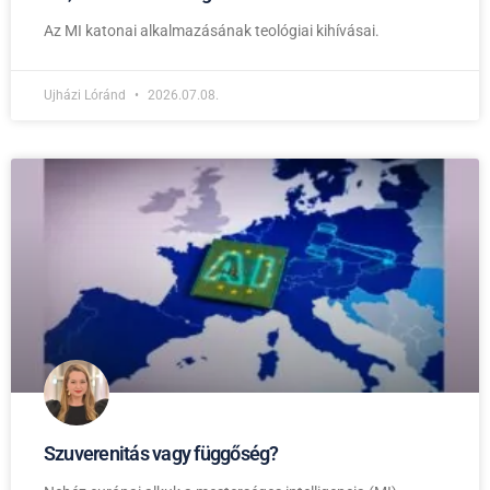
Az MI katonai alkalmazásának teológiai kihívásai.
Ujházi Lóránd
2026.07.08.
Szuverenitás vagy függőség?