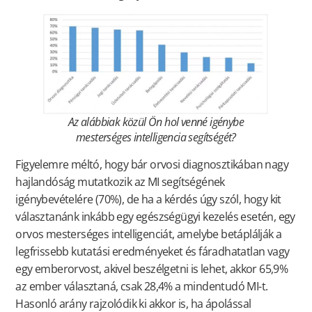
Az alábbiak közül Ön hol venné igénybe
mesterséges intelligencia segítségét?
Figyelemre méltó, hogy bár orvosi diagnosztikában nagy
hajlandóság mutatkozik az MI segítségének
igénybevételére (70%), de ha a kérdés úgy szól, hogy kit
választanánk inkább egy egészségügyi kezelés esetén, egy
orvos mesterséges intelligenciát, amelybe betáplálják a
legfrissebb kutatási eredményeket és fáradhatatlan vagy
egy emberorvost, akivel beszélgetni is lehet, akkor 65,9%
az ember választaná, csak 28,4% a mindentudó MI-t.
Hasonló arány rajzolódik ki akkor is, ha ápolással