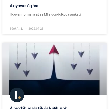
A gyorsaság ára
Hogyan formálja át az MI a gondolkodásunkat?
Sütő Attila
2026.07.23.
Álmodók, realisták és kritikusok