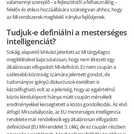
valamennyi szereplő – a fejlesztéstől a felhasználóig –
felelős és etikus hozzáállására szükség van ahhoz, hogy
az MI-rendszerek megfelelő irányba fejlődjenek.
Tudjuk-e definiálni a mesterséges
intelligenciát?
Sokáig alapvető kihívást jelentett az MI tárgyilagos
megítélésével kapcsolatosan, hogy nem létezett egy
általánosan elfogadott MI-definíció. Ez nem csupán a
szélesebb közönség számára jelentett gondot, de
tudományos igényű diskurzusok esetében is
kézzelfogható volt az a jelenség, hogy az egyértelmű
közös kiindulópont hiánya miatt csupán mérsékelt
eredményekkel kecsegtetett a közös gondolkodás. Az első
átfogó MI-szabályozás, az EU mesterséges intelligencia
rendelete már rendelkezik egy általánosan elfogadott
definícióval (EU MI-rendelet 3. cikk), de ez csupán részben