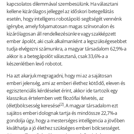
kapcsolatos dilemmával szembesülünk. Ha választani
kellene kizárólagos jelleggel az időskori betegellátás
esetén, hogy intelligens robotápoló segítségét vennénk
igénybe, amely folyamatosan magas színvonalon és
kizárólagosan áll rendelkezésünkre vagy szakképzett
ember ápolót, aki csak alkalmanként a legszükségesebbet
tudja elvégezni számunkra, a magyar társadalom 62,9%-a
akkor is a betegápolót választaná, csak 33,6%-a a
készenlétben levő robotot.
Ha azt akarjuk megragadni, hogy mi az a sajátosan
emberi jelenség, ami az emberi élethez kötődő, eleven és
egzisztenciális kérdéseket érint, akkor ide tartozik egy
klasszikus értelemben vett filozófiai felvetés, az
[2]
(élet)bölcsesség keresése
. A magyar társadalom ezt
sajátos emberi dolognak tartja és mindössze 22,7%-a
gondolja úgy, hogy a mesterséges intelligencia a jövőben
kiválthatja a jó élethez szükséges emberi bölcsességet.