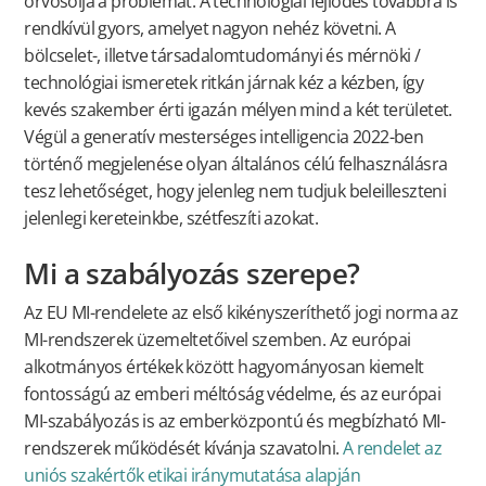
orvosolja a problémát. A technológiai fejlődés továbbra is
rendkívül gyors, amelyet nagyon nehéz követni. A
bölcselet-, illetve társadalomtudományi és mérnöki /
technológiai ismeretek ritkán járnak kéz a kézben, így
kevés szakember érti igazán mélyen mind a két területet.
Végül a generatív mesterséges intelligencia 2022-ben
történő megjelenése olyan általános célú felhasználásra
tesz lehetőséget, hogy jelenleg nem tudjuk beleilleszteni
jelenlegi kereteinkbe, szétfeszíti azokat.
Mi a szabályozás szerepe?
Az EU MI-rendelete az első kikényszeríthető jogi norma az
MI-rendszerek üzemeltetőivel szemben. Az európai
alkotmányos értékek között hagyományosan kiemelt
fontosságú az emberi méltóság védelme, és az európai
MI-szabályozás is az emberközpontú és megbízható MI-
rendszerek működését kívánja szavatolni.
A rendelet az
uniós szakértők etikai iránymutatása alapján