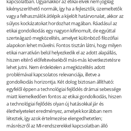
kapcsolatban. Ugyanakkor az etikai elvek nem jogilag
kikényszeríthető normák, így ha a fejlesztők, üzemeltetők
vagy a felhasználók átlépik a kijelölt határvonalat, akkor az
súlyos kockázatokat hordozhat magában. Ráadásul az
etikai gondolkodás egy nagyon kifinomult, de egyúttal
szerteágazó megközelítés, amelyet különböző filozófiai
alapokon lehet művelni. Fontos tisztán látni, hogy milyen
etikai narratíván belül helyezkedik el az adott alapállás,
hiszen eltérő előfeltevésekből más-más következtetésre
lehet jutni. Nem érdektelen a megközelítés adott
problémával kapcsolatos relevanciája, illetve a
gondolkodás horizontja. Két dolog biztosan állítható:
egyfelől éppen a technológiai fejlődés drámai sebessége
miatt kiemelkedően fontos az etikai gondolkodás, hiszen
a technológiai fejlődés olyan új hatásokkal jár és
élethelyeteket eredményez, amelyek korábban nem
léteztek, így azok értelmezése elengedhetetlen;
másrészről az MI-rendszerekkel kapcsolatban álló