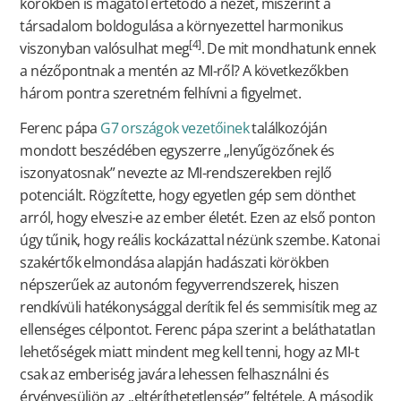
körökben is magától értetődő a nézet, miszerint a
társadalom boldogulása a környezettel harmonikus
[4]
viszonyban valósulhat meg
. De mit mondhatunk ennek
a nézőpontnak a mentén az MI-ről? A következőkben
három pontra szeretném felhívni a figyelmet.
Ferenc pápa
G7 országok vezetőinek
találkozóján
mondott beszédében egyszerre „lenyűgözőnek és
iszonyatosnak” nevezte az MI-rendszerekben rejlő
potenciált. Rögzítette, hogy egyetlen gép sem dönthet
arról, hogy elveszi-e az ember életét. Ezen az első ponton
úgy tűnik, hogy reális kockázattal nézünk szembe. Katonai
szakértők elmondása alapján hadászati körökben
népszerűek az autonóm fegyverrendszerek, hiszen
rendkívüli hatékonysággal derítik fel és semmisítik meg az
ellenséges célpontot. Ferenc pápa szerint a beláthatatlan
lehetőségek miatt mindent meg kell tenni, hogy az MI-t
csak az emberiség javára lehessen felhasználni és
érvényesüljön az „eltéríthetetlenség” feltétele. A második