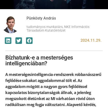
Pünkösty András
tudományos munkatárs, NKE Információs
Társadalom Kutatóintézet
2024.11.29.
Bízhatunk-e a mesterséges
intelligenciában?
A mesterségesintelligencia-rendszerek robbanásszerű
fejlődése sokakat aggodalommal tölt el. Az
aggodalom mögött a nagyon gyors fejlődéssel
kapcsolatos bizonytalanságok állnak, a jelenleg
megszokott életünket az MI várhatóan rövid úton
radikálisan meg fogja változtatni. Alapvető kérdés,