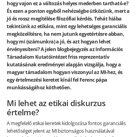
hogy vajon ez a változás helyes mederben tartható-e?
És ezen a ponton egyből nehézségbe ütközünk, mert a
jó és rossz megítélése filozófiai kérdés. Tehát hiába
tekintünk az etikára, mint egy lehetséges garanciális
megközelítésre, ha nem jutunk egyetértésre abban,
hogy mi (számunkra) a jó, és azt hogyan lehet
érvényesíteni? A jelen blogbejegyzés az Információs
Társadalom Kutatóintézet friss reprezentatív
kutatásának eredményei alapján vizsgálja, hogy a
magyar társadalom hogyan viszonyul az MI-hez, és
egy értelmezési keretet kínál fel Ferenc pápa
munkásságához köthetően.
Mi lehet az etikai diskurzus
értelme?
A megfelelő etikai keretek kidolgozása fontos garanciális
lehetőséget jelent az MI biztonságos használatával