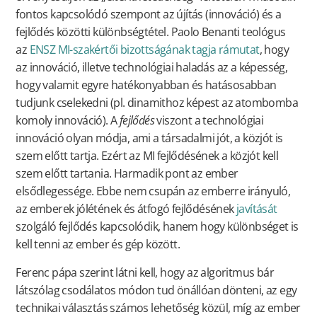
fontos kapcsolódó szempont az újítás (innováció) és a
fejlődés közötti különbségtétel. Paolo Benanti teológus
az
ENSZ MI-szakértői bizottságának tagja rámutat
, hogy
az innováció, illetve technológiai haladás az a képesség,
hogy valamit egyre hatékonyabban és hatásosabban
tudjunk cselekedni (pl. dinamithoz képest az atombomba
komoly innováció). A
fejlődés
viszont a technológiai
innováció olyan módja, ami a társadalmi jót, a közjót is
szem előtt tartja. Ezért az MI fejlődésének a közjót kell
szem előtt tartania. Harmadik pont az ember
elsődlegessége. Ebbe nem csupán az emberre irányuló,
az emberek jólétének és átfogó fejlődésének
javítását
szolgáló fejlődés kapcsolódik, hanem hogy különbséget is
kell tenni az ember és gép között.
Ferenc pápa szerint látni kell, hogy az algoritmus bár
látszólag csodálatos módon tud önállóan dönteni, az egy
technikai választás számos lehetőség közül, míg az ember