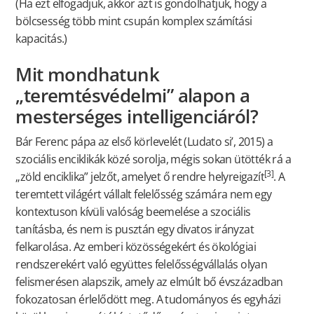
(Ha ezt elfogadjuk, akkor azt is gondolhatjuk, hogy a
bölcsesség több mint csupán komplex számítási
kapacitás.)
Mit mondhatunk
„teremtésvédelmi” alapon a
mesterséges intelligenciáról?
Bár Ferenc pápa az első körlevelét (Ludato si’, 2015) a
szociális enciklikák közé sorolja, mégis sokan ütötték rá a
[3]
„zöld enciklika” jelzőt, amelyet ő rendre helyreigazít
. A
teremtett világért vállalt felelősség számára nem egy
kontextuson kívüli valóság beemelése a szociális
tanításba, és nem is pusztán egy divatos irányzat
felkarolása. Az emberi közösségekért és ökológiai
rendszerekért való együttes felelősségvállalás olyan
felismerésen alapszik, amely az elmúlt bő évszázadban
fokozatosan érlelődött meg. A tudományos és egyházi