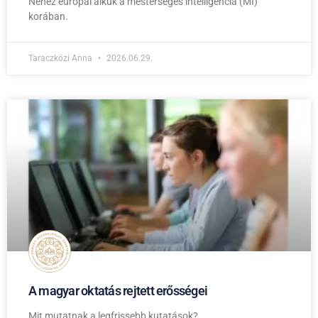
Nehéz európai alkuk a mesterséges intelligencia (MI)
korában.
Taraczközi Anna
2026.06.29.
A magyar oktatás rejtett erősségei
Mit mutatnak a legfrissebb kutatások?