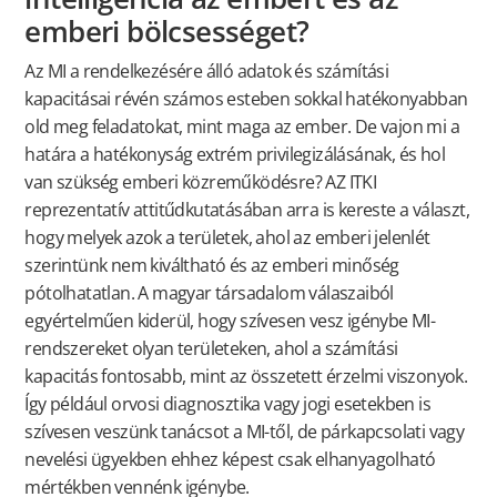
emberi bölcsességet?
Az MI a rendelkezésére álló adatok és számítási
kapacitásai révén számos esteben sokkal hatékonyabban
old meg feladatokat, mint maga az ember. De vajon mi a
határa a hatékonyság extrém privilegizálásának, és hol
van szükség emberi közreműködésre? AZ ITKI
reprezentatív attitűdkutatásában arra is kereste a választ,
hogy melyek azok a területek, ahol az emberi jelenlét
szerintünk nem kiváltható és az emberi minőség
pótolhatatlan. A magyar társadalom válaszaiból
egyértelműen kiderül, hogy szívesen vesz igénybe MI-
rendszereket olyan területeken, ahol a számítási
kapacitás fontosabb, mint az összetett érzelmi viszonyok.
Így például orvosi diagnosztika vagy jogi esetekben is
szívesen veszünk tanácsot a MI-től, de párkapcsolati vagy
nevelési ügyekben ehhez képest csak elhanyagolható
mértékben vennénk igénybe.