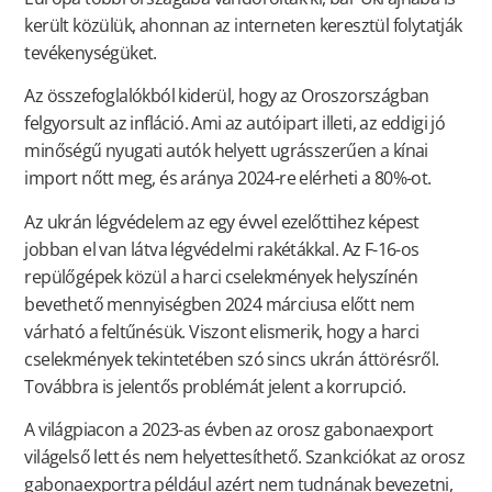
került közülük, ahonnan az interneten keresztül folytatják
tevékenységüket.
Az összefoglalókból kiderül, hogy az Oroszországban
felgyorsult az infláció. Ami az autóipart illeti, az eddigi jó
minőségű nyugati autók helyett ugrásszerűen a kínai
import nőtt meg, és aránya 2024-re elérheti a 80%-ot.
Az ukrán légvédelem az egy évvel ezelőttihez képest
jobban el van látva légvédelmi rakétákkal. Az F-16-os
repülőgépek közül a harci cselekmények helyszínén
bevethető mennyiségben 2024 márciusa előtt nem
várható a feltűnésük. Viszont elismerik, hogy a harci
cselekmények tekintetében szó sincs ukrán áttörésről.
Továbbra is jelentős problémát jelent a korrupció.
A világpiacon a 2023-as évben az orosz gabonaexport
világelső lett és nem helyettesíthető. Szankciókat az orosz
gabonaexportra például azért nem tudnának bevezetni,