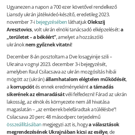
Ugyanezen a napon a 700 ezer követővel rendelkező
Liansdy ukrán játékvideó-készítő, eredetileg 2023.
november 7-i
bejegyzésében
láthatjuk
Olekszij
Aresztovics
, volt ukrán elnöki tanácsadó elképzelését:
a
„területet – a békéért”
, amelyet a hozzászóló
ukránok
nem győznek vitatni
!
December 8-án posztoltam a Dve losagyinije szili –
Ukraina v ognyi 2023. december 3-i bejegyzését,
amelyben Raul Csilacsava az ukrán mozgósítás hibái
mögött az (ukrán)
államhatalom elégtelen működését
,
a
korrupciót
és ennek eredményeként
a támadás
sikerének az elmaradását
véli felfedezni! Fárad az ukrán
lakosság, az elnök és környezete nem áll hivatása
magaslatán – „az emberek belefáradtak a túlélésbe”!
Csilacsava 20 perc 48 másodperc terjedelmű
összeállításában
megjegyzi azt is, hogy
a választások
megrendezésének Ukrajnában kicsi az esélye
, de