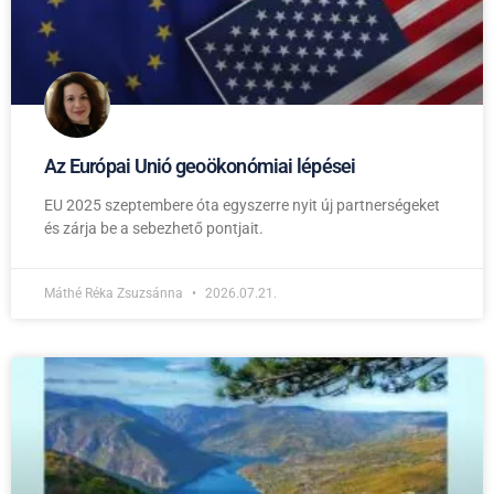
Az Európai Unió geoökonómiai lépései
EU 2025 szeptembere óta egyszerre nyit új partnerségeket
és zárja be a sebezhető pontjait.
Máthé Réka Zsuzsánna
2026.07.21.