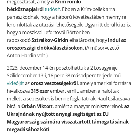
megosztását, amely
a Krím romló
hétköznapjairól
tudósít
. Ebben a Krím-beliek arra
panaszkodnak, hogy a háború következtében mennyire
leromlottak az utazási lehetőségeik. Ugyanitt derül ki az is,
hogy a moszkvai Lefortovói Börtönben
raboskodó
Sztrelkov-Girkin
elhatározta, hogy
indul az
oroszországi elnökválasztásokon
. (A műsorvezető
Anton Hardin volt.)
2023. december 14-én posztolhattuk a 2 Losagyinije
Szilidecember 13-i, 16 perc 38 másodperc terjedelmű
videóját
az
orosz veszteségekről
, amely amerikai forrásra
hivatkozva
315 ezer
embert említ, amiben a halottak
mellett a sebesültek is benne foglaltatnak. Raul Csilacsava
bírálja
Orbán Viktor
t, amiért a magyar miniszterelnök
az
Ukrajnának nyújtott anyagi segítséget az EU
Magyarország számára visszatartott támogatásának
megadásához köti
.