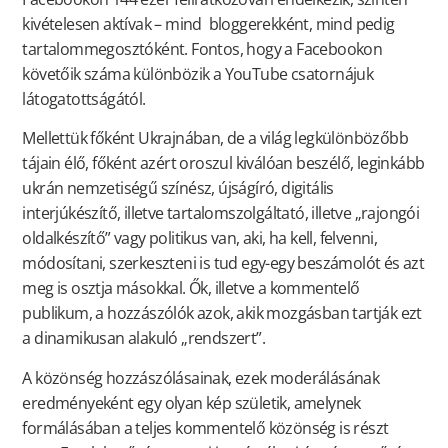
kivételesen aktívak – mind bloggerekként, mind pedig
tartalommegosztóként. Fontos, hogy a Facebookon
követőik száma különbözik a YouTube csatornájuk
látogatottságától.
Mellettük főként Ukrajnában, de a világ legkülönbözőbb
tájain élő, főként azért oroszul kiválóan beszélő, leginkább
ukrán nemzetiségű színész, újságíró, digitális
interjúkészítő, illetve tartalomszolgáltató, illetve „rajongói
oldalkészítő” vagy politikus van, aki, ha kell, felvenni,
módosítani, szerkeszteni is tud egy-egy beszámolót és azt
meg is osztja másokkal. Ők, illetve a kommentelő
publikum, a hozzászólók azok, akik mozgásban tartják ezt
a dinamikusan alakuló „rendszert”.
A közönség hozzászólásainak, ezek moderálásának
eredményeként egy olyan kép születik, amelynek
formálásában a teljes kommentelő közönség is részt