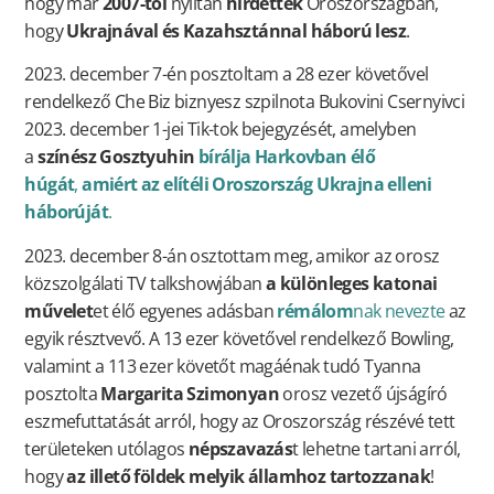
hogy már
2007-től
nyíltan
hirdették
Oroszországban,
hogy
Ukrajnával és Kazahsztánnal háború lesz
.
2023. december 7-én posztoltam a 28 ezer követővel
rendelkező Che Biz biznyesz szpilnota Bukovini Csernyivci
2023. december 1-jei Tik-tok bejegyzését, amelyben
a
színész Gosztyuhin
bírálja Harkovban élő
húgát
,
amiért az elítéli Oroszország Ukrajna elleni
háborúját
.
2023. december 8-án osztottam meg, amikor az orosz
közszolgálati TV talkshowjában
a különleges katonai
művelet
et élő egyenes adásban
rémálom
nak nevezte
az
egyik résztvevő. A 13 ezer követővel rendelkező Bowling,
valamint a 113 ezer követőt magáénak tudó Tyanna
posztolta
Margarita Szimonyan
orosz vezető újságíró
eszmefuttatását arról, hogy az Oroszország részévé tett
területeken utólagos
népszavazás
t lehetne tartani arról,
hogy
az illető földek melyik államhoz tartozzanak
!