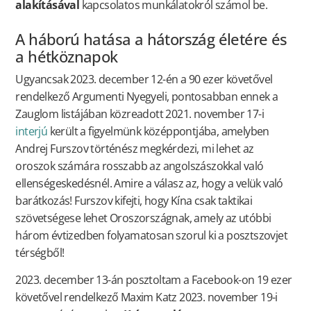
alakításával
kapcsolatos munkálatokról számol be.
A háború hatása a hátország életére és
a hétköznapok
Ugyancsak 2023. december 12-én a 90 ezer követővel
rendelkező Argumenti Nyegyeli, pontosabban ennek a
Zauglom listájában közreadott 2021. november 17-i
interjú
került a figyelmünk középpontjába, amelyben
Andrej Furszov történész megkérdezi, mi lehet az
oroszok számára rosszabb az angolszászokkal való
ellenségeskedésnél. Amire a válasz az, hogy a velük való
barátkozás! Furszov kifejti, hogy Kína csak taktikai
szövetségese lehet Oroszországnak, amely az utóbbi
három évtizedben folyamatosan szorul ki a posztszovjet
térségből!
2023. december 13-án posztoltam a Facebook-on 19 ezer
követővel rendelkező Maxim Katz 2023. november 19-i