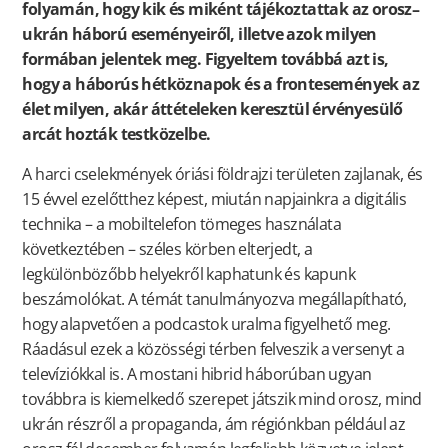
folyamán, hogy kik és miként tájékoztattak az orosz–
ukrán háború eseményeiről, illetve azok milyen
formában jelentek meg. Figyeltem továbbá azt is,
hogy a háborús hétköznapok és a frontesemények az
élet milyen, akár áttételeken keresztül érvényesülő
arcát hozták testközelbe.
A harci cselekmények óriási földrajzi területen zajlanak, és
15 évvel ezelőtthez képest, miután napjainkra a digitális
technika – a mobiltelefon tömeges használata
következtében – széles körben elterjedt, a
legkülönbözőbb helyekről kaphatunk és kapunk
beszámolókat. A témát tanulmányozva megállapítható,
hogy alapvetően a podcastok uralma figyelhető meg.
Ráadásul ezek a közösségi térben felveszik a versenyt a
televíziókkal is. A mostani hibrid háborúban ugyan
továbbra is kiemelkedő szerepet játszik mind orosz, mind
ukrán részről a propaganda, ám régiónkban például az