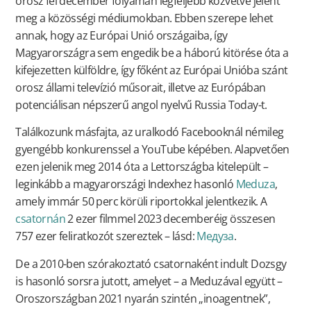
orosz fél december folyamán legfeljebb közvetve jelent
meg a közösségi médiumokban. Ebben szerepe lehet
annak, hogy az Európai Unió országaiba, így
Magyarországra sem engedik be a háború kitörése óta a
kifejezetten külföldre, így főként az Európai Unióba szánt
orosz állami televízió műsorait, illetve az Európában
potenciálisan népszerű angol nyelvű Russia Today-t.
Találkozunk másfajta, az uralkodó Facebooknál némileg
gyengébb konkurenssel a YouTube képében. Alapvetően
ezen jelenik meg 2014 óta a Lettországba kitelepült –
leginkább a magyarországi Indexhez hasonló
Meduza
,
amely immár 50 perc körüli riportokkal jelentkezik. A
csatornán
2 ezer filmmel 2023 decemberéig összesen
757 ezer feliratkozót szereztek – lásd:
Медуза
.
De a 2010-ben szórakoztató csatornaként indult Dozsgy
is hasonló sorsra jutott, amelyet – a Meduzával együtt –
Oroszországban 2021 nyarán szintén „inoagentnek”,