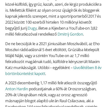
közel-külföldi, így grúz, kazah, azeri, de kirgiz produkciókra
is. Mellettük főként az olyan orosz újságírók és bloggerek
kapnak jelentős szerepet, mint a sportriporterből 2017 és
2022 között 100 ezerből hirtelen 10 milliónyi követőt
begyűjtő Jurij
Dugy
, illetve a Kijevben a YouTube-on 3,82
millió feliratkozóval rendelkező
Dmitrij Gordon
.
De ne becsüljük le a 2021 júniusában Moszkvából, az Eho
Moszkvi rádióadásnál 5 évet eltöltött, Grúziába kitelepült
Májkl Nájki, vagy a szintén YouTube-on az 1,7 millió
feliratkozót magáénak tudó, külföldre kényszerült Maxim
Katz munkásságát. Utóbbi – egyébként –
távollétében 8 év
börtönbüntetést kapott
.
A 2023 decemberéig 1,17 millió feliratkozót összegyűjtő
Anton Hardin
podcastjainak a 60%-át Oroszországban,
20%-át Ukrajnában nézik, vagy az orosz agresszió
másnapján blogot alapító ukrán Raul Csilacsava, aki a
Facebookon 144 ezer feliratkozóval rendelkezik, szintén