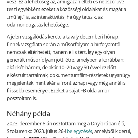
vesz. Ez a lehetőség az, ami igazán élteti és népszerűvé
teszi egyébként ezeket a közösségi oldalakat és magát a
„műfajt” is, az interaktivitás, ha úgy tetszik, az
odamondogatás lehetősége.
A jelen vizsgálódás kerete a tavaly decemberi hónap.
Ennek vizsgálata során a műsorfolyam a hírfolyamtól
nemcsak eltérhetett, hanem el is tért. Így egy olyan
generált műsorfolyam jött létre, amelyben a korábban:
akár két-három, de akár 10–20 vagy 50 évvel ezelőtt
elkészült tartalmak, dokumentumfilm-részletek ugyanúgy
megjelentek, mint akár a front aznapi vagy még annál is
frissebb eseményei. Ezeket a saját FB-oldalamon
posztoltam is.
Néhány példa
2023. december 6-án osztottam meg a Dnyipróban élő,
Szokurenko 2023. július 26-i
bejegyzését
, amelyből kiderül,