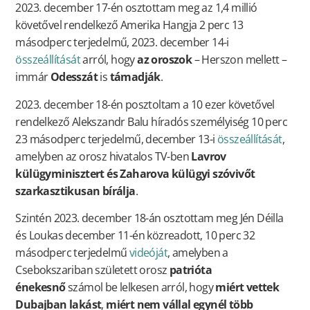
2023. december 17-én osztottam meg az 1,4 millió
követővel rendelkező Amerika Hangja 2 perc 13
másodperc terjedelmű, 2023. december 14-i
összeállítását
arról, hogy
az oroszok
– Herszon mellett –
immár
Odesszát
is
támadják
.
2023. december 18-én posztoltam a 10 ezer követővel
rendelkező Alekszandr Balu híradós személyiség 10 perc
23 másodperc terjedelmű, december 13-i
összeállítását
,
amelyben az orosz hivatalos TV-ben
Lavrov
külügyminisztert és Zaharova külügyi szóvivőt
szarkasztikusan bírálja
.
Szintén 2023. december 18-án osztottam meg Jén Déilla
és Loukas december 11-én közreadott, 10 perc 32
másodperc terjedelmű
videóját
, amelyben a
Csebokszariban született orosz
patrióta
énekesnő
számol be lelkesen arról, hogy
miért vettek
Dubajban lakást
,
miért nem vállal egynél több