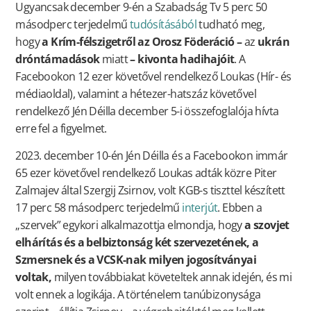
Ugyancsak december 9-én a Szabadság Tv 5 perc 50
másodperc terjedelmű
tudósításából
tudható meg,
hogy
a Krím-félszigetről az Orosz Föderáció –
az
ukrán
dróntámadások
miatt
– kivonta hadihajóit
. A
Facebookon 12 ezer követővel rendelkező Loukas (Hír- és
médiaoldal), valamint a hétezer-hatszáz követővel
rendelkező Jén Déilla december 5-i összefoglalója hívta
erre fel a figyelmet.
2023. december 10-én Jén Déilla és a Facebookon immár
65 ezer követővel rendelkező Loukas adták közre Piter
Zalmajev által Szergij Zsirnov, volt KGB-s tiszttel készített
17 perc 58 másodperc terjedelmű
interjút
. Ebben a
„szervek” egykori alkalmazottja elmondja, hogy
a szovjet
elhárítás és a belbiztonság két szervezetének, a
Szmersnek és a VCSK-nak milyen jogosítványai
voltak,
milyen továbbiakat követeltek annak idején, és mi
volt ennek a logikája. A történelem tanúbizonysága