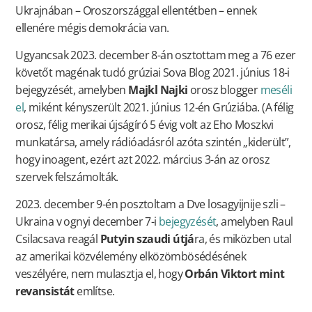
Ukrajnában – Oroszországgal ellentétben – ennek
ellenére mégis demokrácia van.
Ugyancsak 2023. december 8-án osztottam meg a 76 ezer
követőt magénak tudó grúziai Sova Blog 2021. június 18-i
bejegyzését, amelyben
Majkl Najki
orosz blogger
meséli
el
, miként kényszerült 2021. június 12-én Grúziába. (A félig
orosz, félig merikai újságíró 5 évig volt az Eho Moszkvi
munkatársa, amely rádióadásról azóta szintén „kiderült”,
hogy inoagent, ezért azt 2022. március 3-án az orosz
szervek felszámolták.
2023. december 9-én posztoltam a Dve losagyijnije szli –
Ukraina v ognyi december 7-i
bejegyzését
, amelyben Raul
Csilacsava reagál
Putyin szaudi útjá
ra, és miközben utal
az amerikai közvélemény elközömbösédésének
veszélyére, nem mulasztja el, hogy
Orbán Viktort mint
revansistát
említse.