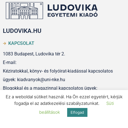
LUDOVIKA.HU
KAPCSOLAT
1083 Budapest, Ludovika tér 2.
E-mail:
Kéziratokkal, könyv- és folyóirat-kiadással kapcsolatos
ügyek: kiadvanyok@uni-nke.hu
Blogokkal és a magazinnal kapcsolatos ügyek:
Ez a weboldal sütiket használ. Ha Ön ezzel egyetért, kérjük
szerkesztoseg@uni-nke.hu
fogadja el az adatkezelési szabályzatunkat.
Süti
beállítások
Elfogad
IMPRESSZUM