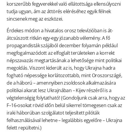
korszerűbb fegyverekkel való ellátottsága ellensúlyozni
tudja ugyan, ám az áttörés eléréséhez egyik félnek
sincsenek meg az eszközei.
Érdekes módon a hivatalos orosz televízióban is át-
átcsúszott ritkán egy-egy józanabb vélemény. A fő
propagandisták szájából december folyamán például
megfogalmazódott az elfoglalt területeken a korrekt
népszavazás megtartásának a lehetősége mint politikai
megoldás. Viszont kiderült az is, hogy Ukrajna hadra
fogható népessége korlátozottabb, mint Oroszországé,
de a háború – amennyiben zsoldosok alkalmazására
politikai akarat lesz Ukrajnában – Kijev részéről is a
végtelenségig folytatható! (Gondoljunk csak arra, hogy az
F–16-osokat rövid időn belül sikerrel tömegesen csak az
iraki háborúban szolgálatot teljesített pilóták
felhasználásával lehetne – legalábbis egyelőre – Ukrajna
felett repültetni.)