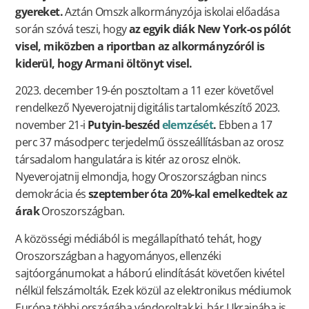
gyereket.
Aztán Omszk alkormányzója iskolai előadása
során szóvá teszi, hogy
az egyik diák New York-os pólót
visel,
miközben a riportban az alkormányzóról is
kiderül, hogy Armani öltönyt visel.
2023. december 19-én posztoltam a 11 ezer követővel
rendelkező Nyeverojatnij digitális tartalomkészítő 2023.
november 21-i
Putyin-beszéd
elemzését
.
Ebben a 17
perc 37 másodperc terjedelmű összeállításban az orosz
társadalom hangulatára is kitér az orosz elnök.
Nyeverojatnij elmondja, hogy Oroszországban nincs
demokrácia és
szeptember óta 20%-kal emelkedtek az
árak
Oroszországban.
A közösségi médiából is megállapítható tehát, hogy
Oroszországban a hagyományos, ellenzéki
sajtóorgánumokat a háború elindítását követően kivétel
nélkül felszámolták. Ezek közül az elektronikus médiumok
Európa többi országába vándoroltak ki, bár Ukrajnába is