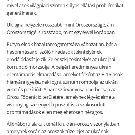
mivel azok világpiaci szinten súlyos ellátási problémákat
generálnának.
Ukrajna helyzete rosszabb, mint Oroszországé, ám
Oroszországé is rosszabb, mint egy évvel korábban.
Putyin elnök hazai támogatottsága változatlan, bár a
hasonmásairól szóló híradások tekintélyének
erodálódását jelzik. Zelenszkij tekintélyét az ukrajnai
korrupció morzsolja. A beígért eredményes ukrán
ellentámadás elmaradása, amelyet főként az F–16-osok
hiányára igyekeznek fogni, szintén rombolja az ukrán
vezetés pozícióit. A harc szórványosan be-becsap az
Orosz Föderáció területére, amelynek légvédelme a
viszonylag szerényebb pusztításra szakosodott
dróntámadások ellen meglehetősen hézagos.
Állóháború alakult tehát ki ukrán–orosz viszonylatban,
amelynek során az oroszok tűzerejét az ukránok