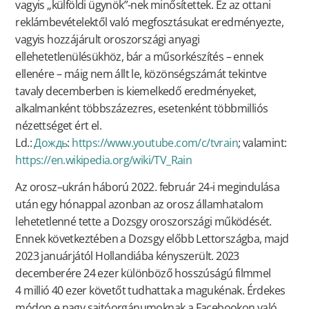
vagyis „külföldi ügynök”-nek minősítettek. Ez az ottani
reklámbevételektől való megfosztásukat eredményezte,
vagyis hozzájárult oroszországi anyagi
ellehetetlenülésükhöz, bár a műsorkészítés – ennek
ellenére – máig nem állt le, közönségszámát tekintve
tavaly decemberben is kiemelkedő eredményeket,
alkalmanként többszázezres, esetenként többmilliós
nézettséget ért el.
Ld.:
Дождь
:
https://www.youtube.com/c/tvrain
; valamint:
https://en.wikipedia.org/wiki/TV_Rain
Az orosz–ukrán háború 2022. február 24-i megindulása
után egy hónappal azonban az orosz államhatalom
lehetetlenné tette a Dozsgy oroszországi működését.
Ennek következtében a Dozsgy előbb Lettországba, majd
2023 januárjától Hollandiába kényszerült. 2023
decemberére 24 ezer különböző hosszúságú filmmel
4 millió 40 ezer követőt tudhattak a magukénak. Érdekes
módon e nagy sajtóorgánumoknak a Facebookon való