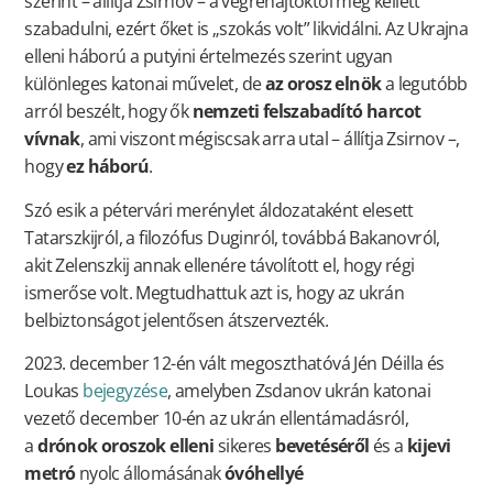
szerint – állítja Zsirnov – a végrehajtóktól meg kellett
szabadulni, ezért őket is „szokás volt” likvidálni. Az Ukrajna
elleni háború a putyini értelmezés szerint ugyan
különleges katonai művelet, de
az orosz elnök
a legutóbb
arról beszélt, hogy ők
nemzeti felszabadító harcot
vívnak
, ami viszont mégiscsak arra utal – állítja Zsirnov –,
hogy
ez háború
.
Szó esik a pétervári merénylet áldozataként elesett
Tatarszkijról, a filozófus Duginról, továbbá Bakanovról,
akit Zelenszkij annak ellenére távolított el, hogy régi
ismerőse volt. Megtudhattuk azt is, hogy az ukrán
belbiztonságot jelentősen átszervezték.
2023. december 12-én vált megoszthatóvá Jén Déilla és
Loukas
bejegyzése
, amelyben Zsdanov ukrán katonai
vezető december 10-én az ukrán ellentámadásról,
a
drónok oroszok elleni
sikeres
bevetéséről
és a
kijevi
metró
nyolc állomásának
óvóhellyé