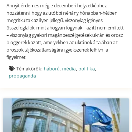
Annyit érdemes még e decemberi helyzetképhez
hozzátenni, hogy az utóbbi néhány hónapban-hétben
megritkultak az ilyen jellegű, viszonylag igényes
összefoglalók, mint ahogyan fogynak – az itt nem említett
– viszonylag gyakori magánbeszélgetések ukrán és orosz
bloggerek között, amelyekben az ukránok általában az
oroszok tájékozatlanságára igyekszenek felhívni a
figyelmet.
Témakörök:
háború
,
média
,
politika
,
propaganda