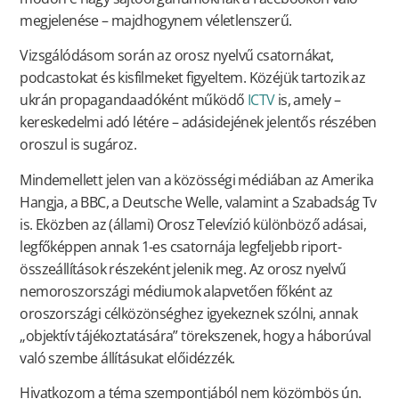
megjelenése – majdhogynem véletlenszerű.
Vizsgálódásom során az orosz nyelvű csatornákat,
podcastokat és kisfilmeket figyeltem. Közéjük tartozik az
ukrán propagandaadóként működő
ICTV
is, amely –
kereskedelmi adó létére – adásidejének jelentős részében
oroszul is sugároz.
Mindemellett jelen van a közösségi médiában az Amerika
Hangja, a BBC, a Deutsche Welle, valamint a Szabadság Tv
is. Eközben az (állami) Orosz Televízió különböző adásai,
legfőképpen annak 1-es csatornája legfeljebb riport-
összeállítások részeként jelenik meg. Az orosz nyelvű
nemoroszországi médiumok alapvetően főként az
oroszországi célközönséghez igyekeznek szólni, annak
„objektív tájékoztatására” törekszenek, hogy a háborúval
való szembe állításukat előidézzék.
Hivatkozom a téma szempontjából nem közömbös ún.