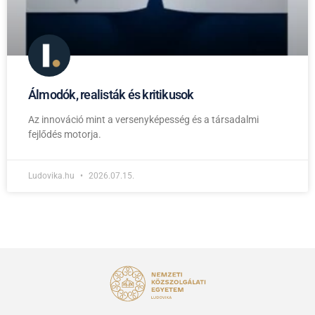
Álmodók, realisták és kritikusok
Az innováció mint a versenyképesség és a társadalmi
fejlődés motorja.
Ludovika.hu
2026.07.15.