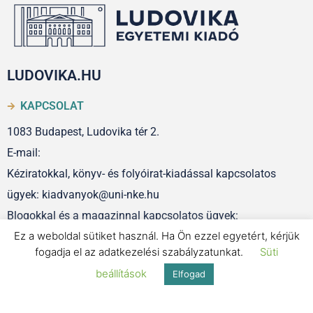
LUDOVIKA.HU
KAPCSOLAT
1083 Budapest, Ludovika tér 2.
E-mail:
Kéziratokkal, könyv- és folyóirat-kiadással kapcsolatos
ügyek: kiadvanyok@uni-nke.hu
Blogokkal és a magazinnal kapcsolatos ügyek:
Ez a weboldal sütiket használ. Ha Ön ezzel egyetért, kérjük
szerkesztoseg@uni-nke.hu
fogadja el az adatkezelési szabályzatunkat.
Süti
beállítások
Elfogad
IMPRESSZUM