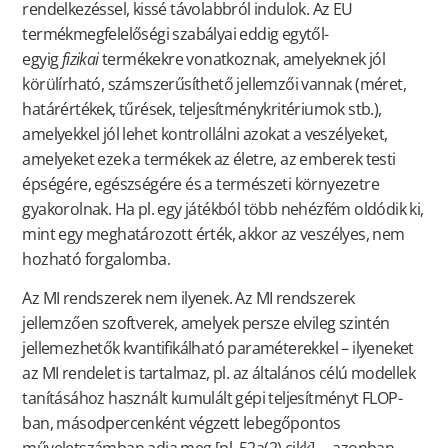
rendelkezéssel, kissé távolabbról indulok. Az EU
termékmegfelelőségi szabályai eddig egytől-
egyig
fizikai
termékekre vonatkoznak, amelyeknek jól
körülírható, számszerűsíthető jellemzői vannak (méret,
határértékek, tűrések, teljesítménykritériumok stb.),
amelyekkel jól lehet kontrollálni azokat a veszélyeket,
amelyeket ezek a termékek az életre, az emberek testi
épségére, egészségére és a természeti környezetre
gyakorolnak. Ha pl. egy játékból több nehézfém oldódik ki,
mint egy meghatározott érték, akkor az veszélyes, nem
hozható forgalomba.
Az MI rendszerek nem ilyenek. Az MI rendszerek
jellemzően szoftverek, amelyek persze elvileg szintén
jellemezhetők kvantifikálható paraméterekkel – ilyeneket
az MI rendelet is tartalmaz, pl. az általános célú modellek
tanításához használt kumulált gépi teljesítményt FLOP-
ban, másodpercenként végzett lebegőpontos
műveletszámban adja meg [pl. 52a(2) cikk] –, azonban