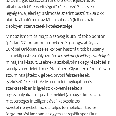
az „A magas kockázatú rendszereket fejlesztők és
alkalmazók kötelezettségeit” részletező 3. fejezete
legvégén, a jelenlegi számozás szerint beszúrt 29a cikk
alatt található mint az MI-t alkalmazó (felhasználó,
deployer) szervezetek kötelezettsége.
Mint az ismert, és maga a szöveg is utal rá több ponton
(például 27. preambulumbekezdés), a jogszabály az
Európai Unióban széles körben használt, több tucatnyi
terméktípust szabályozó ún.
termékmegfelelőségi szabályok
mintájára készült. Ezeknek a szabályoknak egy részét fel is
sorolja a rendelet II. mellékletében. Olyan termékekről van
szó, mint a játékok, gépek, orvosi felszerelések,
gázkészülékek stb. Az MI rendelet logikájában és
szerkezetében is igyekszik követni ezeket a
jogszabályokat: leírja a termékkel (a magas kockázatú
mesterséges intelligenciával) kapcsolatos
követelményeket, majd a teljes termékelőállítási és
forgalmazási láncban az egyes szereplők specifikus