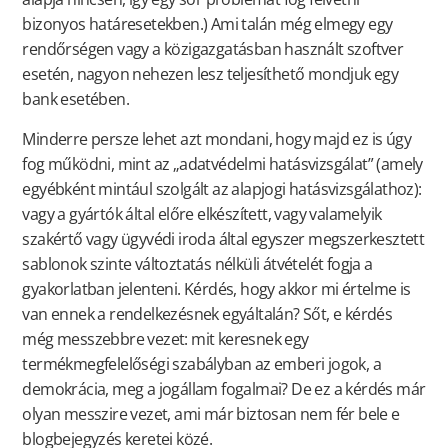
bizonyos határesetekben.) Ami talán még elmegy egy
rendőrségen vagy a közigazgatásban használt szoftver
esetén, nagyon nehezen lesz teljesíthető mondjuk egy
bank esetében.
Minderre persze lehet azt mondani, hogy majd ez is úgy
fog működni, mint az „adatvédelmi hatásvizsgálat” (amely
egyébként mintául szolgált az alapjogi hatásvizsgálathoz):
vagy a gyártók által előre elkészített, vagy valamelyik
szakértő vagy ügyvédi iroda által egyszer megszerkesztett
sablonok szinte változtatás nélküli átvételét fogja a
gyakorlatban jelenteni. Kérdés, hogy akkor mi értelme is
van ennek a rendelkezésnek egyáltalán? Sőt, e kérdés
még messzebbre vezet: mit keresnek egy
termékmegfelelőségi szabályban az emberi jogok, a
demokrácia, meg a jogállam fogalmai? De ez a kérdés már
olyan messzire vezet, ami már biztosan nem fér bele e
blogbejegyzés keretei közé.