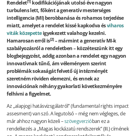
[1]
Rendelet
kodifikációjának utolsó éve nagyon
turbulens lett, főként a generatív mesterséges
intelligencia (MI) berobbanása és rohamos terjedése
miatt, amelyet a rendelet kissé kapkodva és
viharos
viták közepette
igyekezett valahogy kezelni.
[2]
Hamarosan erről is
– mármint a generatív MI-k
szabályozásról a rendeletben – közzéteszünk itt egy
blogbejegyzést, addig azonban a rendelet egy nagyon
innovatívnak tűnő, ám véleményem szerint
problémák sokaságát felvető új intézményét
szeretném röviden elemezni, és ennek az
innovációnak néhány gyakorlati következményére
felhívni a figyelmet.
Az „alapjogi hatásvizsgálatról” (fundamental rights impact
assesment) van szó. A legutolsó – még nem végleges, de
már ahhoz nagyon közeli –
szövegverzió
ban ez a
rendelkezés a „Magas kockázatú rendszerek” (III.) címének