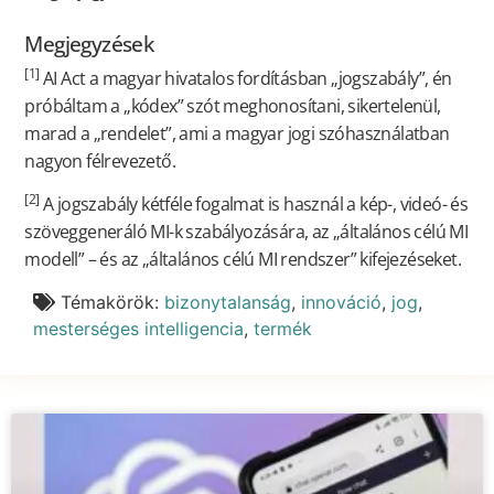
Megjegyzések
[1]
AI Act a magyar hivatalos fordításban „jogszabály”, én
próbáltam a „kódex” szót meghonosítani, sikertelenül,
marad a „rendelet”, ami a magyar jogi szóhasználatban
nagyon félrevezető.
[2]
A jogszabály kétféle fogalmat is használ a kép-, videó- és
szöveggeneráló MI-k szabályozására, az „általános célú MI
modell” – és az „általános célú MI rendszer” kifejezéseket.
Témakörök:
bizonytalanság
,
innováció
,
jog
,
mesterséges intelligencia
,
termék