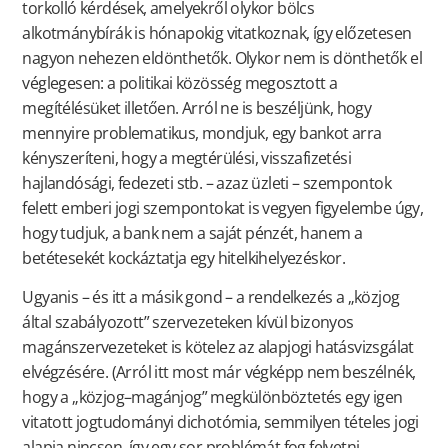
torkolló kérdések, amelyekről olykor bölcs
alkotmánybírák is hónapokig vitatkoznak, így előzetesen
nagyon nehezen eldönthetők. Olykor nem is dönthetők el
véglegesen: a politikai közösség megosztott a
megítélésüket illetően. Arról ne is beszéljünk, hogy
mennyire problematikus, mondjuk, egy bankot arra
kényszeríteni, hogy a megtérülési, visszafizetési
hajlandósági, fedezeti stb. – azaz üzleti – szempontok
felett emberi jogi szempontokat is vegyen figyelembe úgy,
hogy tudjuk, a bank nem a saját pénzét, hanem a
betétesekét kockáztatja egy hitelkihelyezéskor.
Ugyanis – és itt a másik gond – a rendelkezés a „közjog
által szabályozott” szervezeteken kívül bizonyos
magánszervezeteket is kötelez az alapjogi hatásvizsgálat
elvégzésére. (Arról itt most már végképp nem beszélnék,
hogy a „közjog–magánjog” megkülönböztetés egy igen
vitatott jogtudományi dichotómia, semmilyen tételes jogi
alapja nincsen, így egy sor problémát fog felvetni