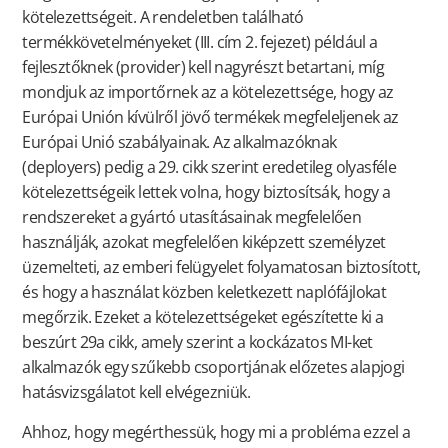
kötelezettségeit. A rendeletben található
termékkövetelményeket (III. cím 2. fejezet) például a
fejlesztőknek (provider) kell nagyrészt betartani, míg
mondjuk az importőrnek az a kötelezettsége, hogy az
Európai Unión kívülről jövő termékek megfeleljenek az
Európai Unió szabályainak. Az alkalmazóknak
(deployers) pedig a 29. cikk szerint eredetileg olyasféle
kötelezettségeik lettek volna, hogy biztosítsák, hogy a
rendszereket a gyártó utasításainak megfelelően
használják, azokat megfelelően kiképzett személyzet
üzemelteti, az emberi felügyelet folyamatosan biztosított,
és hogy a használat közben keletkezett naplófájlokat
megőrzik. Ezeket a kötelezettségeket egészítette ki a
beszúrt 29a cikk, amely szerint a kockázatos MI-ket
alkalmazók egy szűkebb csoportjának előzetes alapjogi
hatásvizsgálatot kell elvégezniük.
Ahhoz, hogy megérthessük, hogy mi a probléma ezzel a