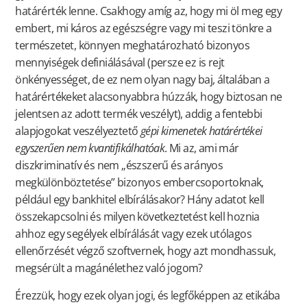
határérték lenne. Csakhogy amíg az, hogy mi öl meg egy
embert, mi káros az egészségre vagy mi teszi tönkre a
természetet, könnyen meghatározható bizonyos
mennyiségek definiálásával (persze ez is rejt
önkényességet, de ez nem olyan nagy baj, általában a
határértékeket alacsonyabbra húzzák, hogy biztosan ne
jelentsen az adott termék veszélyt), addig a fentebbi
alapjogokat veszélyeztető
gépi kimenetek határértékei
egyszerűen nem kvantifikálhatóak
. Mi az, ami már
diszkriminatív és nem „észszerű és arányos
megkülönböztetése” bizonyos embercsoportoknak,
például egy bankhitel elbírálásakor? Hány adatot kell
összekapcsolni és milyen következtetést kell hoznia
ahhoz egy segélyek elbírálását vagy ezek utólagos
ellenőrzését végző szoftvernek, hogy azt mondhassuk,
megsérült a magánélethez való jogom?
Érezzük, hogy ezek olyan jogi, és legfőképpen az etikába