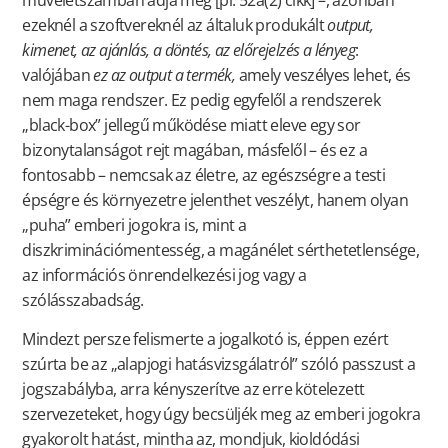
ezeknél a szoftvereknél az általuk produkált
output,
kimenet, az ajánlás, a döntés, az előrejelzés a lényeg
:
valójában
ez az output a termék,
amely veszélyes lehet, és
nem maga rendszer. Ez pedig egyfelől a rendszerek
„black-box” jellegű működése miatt eleve egy sor
bizonytalanságot rejt magában, másfelől – és ez a
fontosabb – nemcsak az életre, az egészségre a testi
épségre és környezetre jelenthet veszélyt, hanem olyan
„puha” emberi jogokra is, mint a
diszkriminációmentesség, a magánélet sérthetetlensége,
az információs önrendelkezési jog vagy a
szólásszabadság.
Mindezt persze felismerte a jogalkotó is, éppen ezért
szúrta be az „alapjogi hatásvizsgálatról” szóló passzust a
jogszabályba, arra kényszerítve az erre kötelezett
szervezeteket, hogy úgy becsüljék meg az emberi jogokra
gyakorolt hatást, mintha az, mondjuk, kioldódási