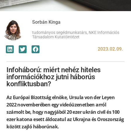
Sorbán Kinga
tudományos segédmunkatárs, NKE Információs
Társadalom Kutatóintézet
2023.02.09.
Infoháború: miért nehéz hiteles
információkhoz jutni háborús
konfliktusban?
Az Európai Bizottság elnöke, Ursula von der Leyen
2022 novemberében egy videóüzenetben arról
számolt be, hogy nagyjából 20 ezer ukrán civil és 100
ezer katona esett áldozatul az Ukrajna és Oroszország
között zajló háborúnak.