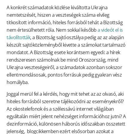
A konkrét számadatok közlése kiváltotta Ukrajna
nemtetszését, hiszen a veszteségek száma elvileg
titkosított információ, hiteles forrásból tehát a Bizottság
nem értesülhetett róla. Nem sokkal később
a videót el is
távolították
, a Bizottság sajtóosztálya pedig az az alapján
készült sajtóközleményből kivette a számokat tartalmazó
mondatot. A Bizottság esete korántsem egyedi: a hírek
rendszeresen számolnak be mind Oroszország, mind
Ukrajna veszteségeiről, a számadatok azonban sokszor
ellentmondásosak, pontos forrásuk pedig gyakran vész
homályba.
Joggal merül fel a kérdés, hogy mit tehet az az olvasó, aki
hiteles forrásból szeretne tájékozódni az eseményekről?
Az okostelefonok és a szélessávú internet világában
egyáltalán miért jelent nehézséget információhoz jutni? A
dezinformáció, különösen háborús időszakban összetett
jelenség, blogcikkemben ezért elsősorban azokat a