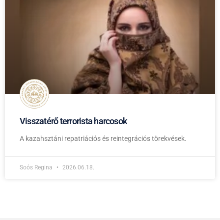
Visszatérő terrorista harcosok
A kazahsztáni repatriációs és reintegrációs törekvések.
Soós Regina
2026.06.18.