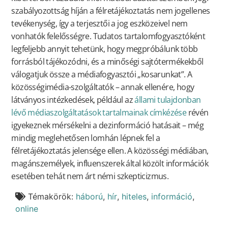
szabályozottság híján a félretájékoztatás nem jogellenes
tevékenység, így a terjesztői a jog eszközeivel nem
vonhatók felelősségre. Tudatos tartalomfogyasztóként
legfeljebb annyit tehetünk, hogy megpróbálunk több
forrásból tájékozódni, és a minőségi sajtótermékekből
válogatjuk össze a médiafogyasztói „kosarunkat”. A
közösségimédia-szolgáltatók – annak ellenére, hogy
látványos intézkedések, például az
állami tulajdonban
lévő médiaszolgáltatások tartalmainak címkézése
révén
igyekeznek mérsékelni a dezinformáció hatásait – még
mindig meglehetősen lomhán lépnek fel a
félretájékoztatás jelensége ellen. A közösségi médiában,
magánszemélyek, influenszerek által közölt információk
esetében tehát nem árt némi szkepticizmus.
Témakörök:
háború
,
hír
,
hiteles
,
információ
,
online