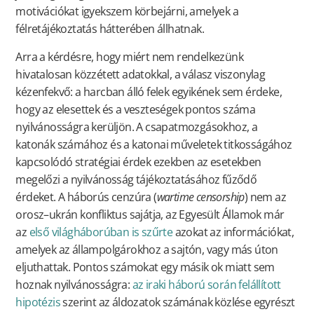
motivációkat igyekszem körbejárni, amelyek a
félretájékoztatás hátterében állhatnak.
Arra a kérdésre, hogy miért nem rendelkezünk
hivatalosan közzétett adatokkal, a válasz viszonylag
kézenfekvő: a harcban álló felek egyikének sem érdeke,
hogy az elesettek és a veszteségek pontos száma
nyilvánosságra kerüljön. A csapatmozgásokhoz, a
katonák számához és a katonai műveletek titkosságához
kapcsolódó stratégiai érdek ezekben az esetekben
megelőzi a nyilvánosság tájékoztatásához fűződő
érdeket. A háborús cenzúra (
wartime censorship
) nem az
orosz–ukrán konfliktus sajátja, az Egyesült Államok már
az
első világháborúban is szűrte
azokat az információkat,
amelyek az állampolgárokhoz a sajtón, vagy más úton
eljuthattak. Pontos számokat egy másik ok miatt sem
hoznak nyilvánosságra:
az iraki háború során felállított
hipotézis
szerint az áldozatok számának közlése egyrészt