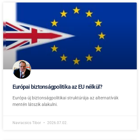
Európai biztonságpolitika az EU nélkül?
Európa új biztonságpolitikai struktúrája az alternatívák
mentén látszik alakulni.
Navracsics Tibor
2026.07.02.