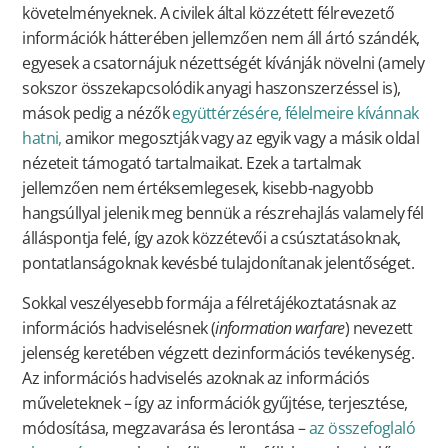
követelményeknek. A civilek által közzétett félrevezető
információk hátterében jellemzően nem áll ártó szándék,
egyesek a csatornájuk nézettségét kívánják növelni (amely
sokszor összekapcsolódik anyagi haszonszerzéssel is),
mások pedig a nézők
együttérzésére, félelmeire kívánnak
hatni,
amikor megosztják vagy az egyik vagy a másik oldal
nézeteit támogató tartalmaikat. Ezek a tartalmak
jellemzően nem értéksemlegesek, kisebb-nagyobb
hangsúllyal jelenik meg bennük a részrehajlás valamely fél
álláspontja felé, így azok közzétevői a csúsztatásoknak,
pontatlanságoknak kevésbé tulajdonítanak jelentőséget.
Sokkal veszélyesebb formája a félretájékoztatásnak az
információs hadviselésnek (
information warfare
) nevezett
jelenség keretében végzett dezinformációs tevékenység.
Az információs hadviselés azoknak az információs
műveleteknek – így az információk gyűjtése, terjesztése,
módosítása, megzavarása és lerontása –
az összefoglaló