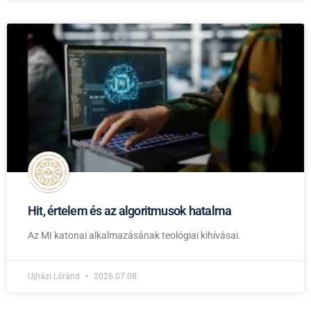
Hit, értelem és az algoritmusok hatalma
Az MI katonai alkalmazásának teológiai kihívásai.
Ujházi Lóránd
2026.07.08.