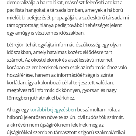
demoralizálja a harcolókat, másrészt felerősíti azokat a
pacifista hangokat a társadalomban, amelyek a háború
mielőbbi befejezését propagálják, a széleskörű társadalmi
támogatottság hiánya pedig további nehézséget jelent
egy amúgy is vészterhes időszakban.
Létrejön tehát egyfajta információszűkösség egy olyan
időszakban, amely hatalmas közérdeklődésre tart
számot. Az okostelefonok és a szélessávú internet
korában az embereknek nem csak az információhoz való
hozzáférése, hanem az információéhsége is szinte
korlátlan, így a különböző céllal terjesztett valótlan,
megtévesztő információk könnyen, gyorsan és nagy
tömegben juthatnak el bárkihez.
Ahogy egy
korábbi bejegyzésben
beszámoltam róla, a
háború jelentősen növelte az ún. civil tudósítók számát,
akik révén nem újságírók nem felelnek meg az
újságírókkal szemben támasztott szigorú szakmai/etikai