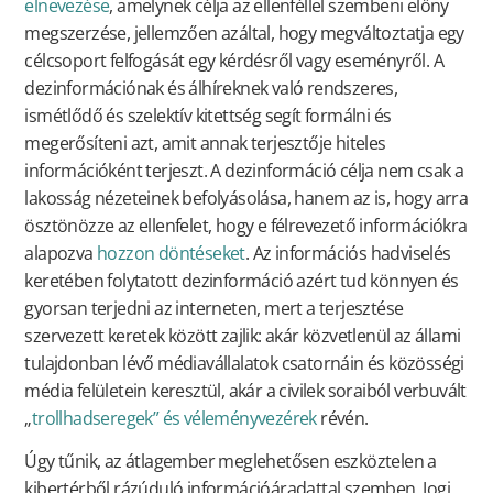
elnevezése
, amelynek célja az ellenféllel szembeni előny
megszerzése, jellemzően azáltal, hogy megváltoztatja egy
célcsoport felfogását egy kérdésről vagy eseményről. A
dezinformációnak és álhíreknek való rendszeres,
ismétlődő és szelektív kitettség segít formálni és
megerősíteni azt, amit annak terjesztője hiteles
információként terjeszt. A dezinformáció célja nem csak a
lakosság nézeteinek befolyásolása, hanem az is, hogy arra
ösztönözze az ellenfelet, hogy e félrevezető információkra
alapozva
hozzon döntéseket
. Az információs hadviselés
keretében folytatott dezinformáció azért tud könnyen és
gyorsan terjedni az interneten, mert a terjesztése
szervezett keretek között zajlik: akár közvetlenül az állami
tulajdonban lévő médiavállalatok csatornáin és közösségi
média felületein keresztül, akár a civilek soraiból verbuvált
„
trollhadseregek” és véleményvezérek
révén.
Úgy tűnik, az átlagember meglehetősen eszköztelen a
kibertérből rázúduló információáradattal szemben. Jogi