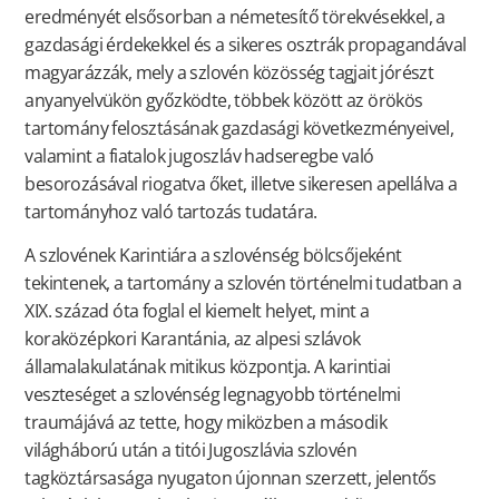
eredményét elsősorban a németesítő törekvésekkel, a
gazdasági érdekekkel és a sikeres osztrák propagandával
magyarázzák, mely a szlovén közösség tagjait jórészt
anyanyelvükön győzködte, többek között az örökös
tartomány felosztásának gazdasági következményeivel,
valamint a fiatalok jugoszláv hadseregbe való
besorozásával riogatva őket, illetve sikeresen apellálva a
tartományhoz való tartozás tudatára.
A szlovének Karintiára a szlovénség bölcsőjeként
tekintenek, a tartomány a szlovén történelmi tudatban a
XIX. század óta foglal el kiemelt helyet, mint a
koraközépkori Karantánia, az alpesi szlávok
államalakulatának mitikus központja. A karintiai
veszteséget a szlovénség legnagyobb történelmi
traumájává az tette, hogy miközben a második
világháború után a titói Jugoszlávia szlovén
tagköztársasága nyugaton újonnan szerzett, jelentős