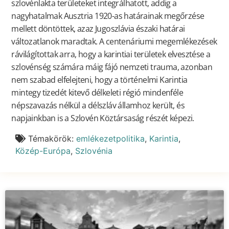
szlovénlakta területeket integrálhatott, addig a
nagyhatalmak Ausztria 1920-as határainak megőrzése
mellett döntöttek, azaz Jugoszlávia északi határai
változatlanok maradtak. A centenáriumi megemlékezések
rávilágítottak arra, hogy a karintiai területek elvesztése a
szlovénség számára máig fájó nemzeti trauma, azonban
nem szabad elfelejteni, hogy a történelmi Karintia
mintegy tizedét kitevő délkeleti régió mindenféle
népszavazás nélkül a délszláv államhoz került, és
napjainkban is a Szlovén Köztársaság részét képezi.
Témakörök:
emlékezetpolitika
,
Karintia
,
Közép-Európa
,
Szlovénia