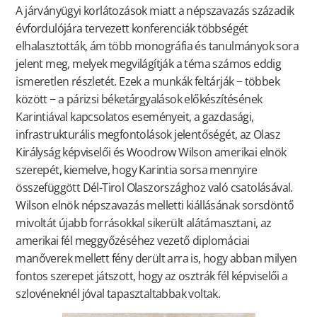
A járványügyi korlátozások miatt a népszavazás századik
évfordulójára tervezett konferenciák többségét
elhalasztották, ám több monográfia és tanulmányok sora
jelent meg, melyek megvilágítják a téma számos eddig
ismeretlen részletét. Ezek a munkák feltárják − többek
között − a párizsi béketárgyalások előkészítésének
Karintiával kapcsolatos eseményeit, a gazdasági,
infrastrukturális megfontolások jelentőségét, az Olasz
Királyság képviselői és Woodrow Wilson amerikai elnök
szerepét, kiemelve, hogy Karintia sorsa mennyire
összefüggött Dél-Tirol Olaszországhoz való csatolásával.
Wilson elnök népszavazás melletti kiállásának sorsdöntő
mivoltát újabb forrásokkal sikerült alátámasztani, az
amerikai fél meggyőzéséhez vezető diplomáciai
manőverek mellett fény derült arra is, hogy abban milyen
fontos szerepet játszott, hogy az osztrák fél képviselői a
szlovéneknél jóval tapasztaltabbak voltak.