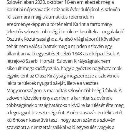
Szlovéniában 2020. október 10-én emlékeztek meg a
karintiai népszavazás századik évfordulójáról. A szlovén
fél számára máig traumatikus referendum
eredményeképpen a történelmi Karintia tartomány
jelentős szlovén többségű területei kerültek a megalakuló
Osztrák Köztársasághoz. Az első világháborút követően
tehát nem valósulhattak meg a minden szlovén egy
államban való egyesítését célzó 1848-as elképzelések. A
létrejövő Szerb−Horvát−Szlovén Királyságnak nem
sikerült megakadályoznia, hogy a győztes nagyhatalmak
egyikeként az Olasz Királyság megszerezze a szlovének
lakta területek nyugati sávját, illetve a vesztes
Magyarországon is maradtak szlovén többségű falvak. A
szlovén közvélemény azonban a karintiai szlovének
többségének országhatárokon kívülre kerülését élte meg
a legnagyobb veszteségként. A népszavazás emlékezetét
különösen keserűvé teszi, hogy azon számos szlovén
szavazott a nemzettársaikkal való egyesülés, vagyis a