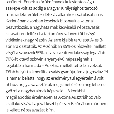
területeit. Ennek a körülménynek kulcsfontosságú
szerepe volt az addig a Magyar Királysághoz tartozó
muravidéki területek délszláv államhoz csatolásában is.
Karintiában azonban késeinek bizonyult a katonai
beavatkozás, a nagyhatalmak képviselői népszavazás
kiírását rendelték el a tartomány szlovén többségű
vidékeinek nagy részén. Az erre kijelölt területet A- és B-
zónára osztották. Az A-zónában 95%-os részvétel mellett
végül a szavazók 59%-a – azaz az itteni lakosság legalább
70%-át kitevő szlovén anyanyelvű népességnek is
legalább a harmada – Ausztria mellett tette le a voksát.
Több helyütt felmerült a csalás gyanúja, ám a jugoszláv fél
is hamar belátta, hogy az eredmény túl egyértelmű volt
ahhoz, hogy a választások megismétléséről meg lehetne
győzni a nagyhatalmak képviselőit. A korábbi
megállapodás értelmében az A-zóna Ausztriához való
csatlakozásával a jóval kisebb, északi B-zónában már nem
is kellett népszavazást kiírni.