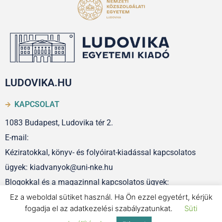
LUDOVIKA.HU
KAPCSOLAT
1083 Budapest, Ludovika tér 2.
E-mail:
Kéziratokkal, könyv- és folyóirat-kiadással kapcsolatos
ügyek: kiadvanyok@uni-nke.hu
Blogokkal és a magazinnal kapcsolatos ügyek:
szerkesztoseg@uni-nke.hu
Ez a weboldal sütiket használ. Ha Ön ezzel egyetért, kérjük
fogadja el az adatkezelési szabályzatunkat.
Süti