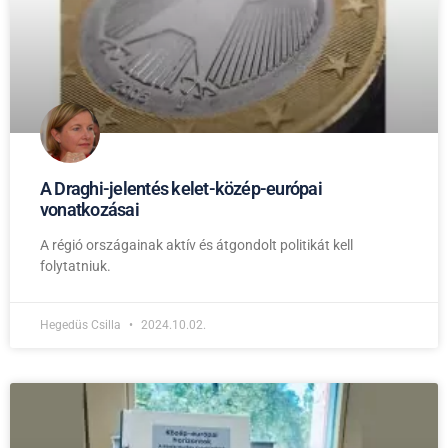
A Draghi-jelentés kelet-közép-európai
vonatkozásai
A régió országainak aktív és átgondolt politikát kell
folytatniuk.
Hegedüs Csilla
2024.10.02.