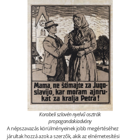
Korabeli szlovén nyelvű osztrák
propagandakiadvány
A népszavazás körülményeinek jobb megértéséhez
járultak hozzá azok a szerzők, akik az elnémetesítési