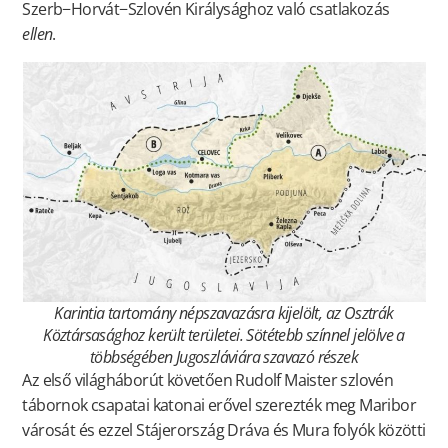
Szerb−Horvát−Szlovén Királysághoz való csatlakozás
ellen
.
Karintia tartomány népszavazásra kijelölt, az Osztrák
Köztársasághoz került területei. Sötétebb színnel jelölve a
többségében Jugoszláviára szavazó részek
Az első világháborút követően Rudolf Maister szlovén
tábornok csapatai katonai erővel szerezték meg Maribor
városát és ezzel Stájerország Dráva és Mura folyók közötti