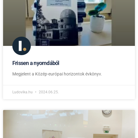
Frissen a nyomdából
Megjelent a Közép-európai horizontok évkönyv.
Ludovika.hu
2024.06.25.