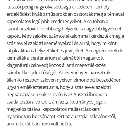
kutatói pedig nagy olvasottságú cikkekben, komoly
érdeklődést kiváltó műsorokban osztották meg a témával
kapcsolatos legújabb eredményeiket. A sajtóban a
karintiai szlovén kisebbség helyzete is nagyobb figyelmet
kapott, képviselőiket számos alkalommal kérdezték meg a
száz évvel ezelőtti eseményekről és arról, hogy miként
látják aktuális helyzetüket és jövőjüket. A megkérdezettek
kiemelték a centenárium alkalmából megtartott
klagenfurti (celoveci) közös állami megemlékezés
szimbolikus jelentőségét. Az eseményen az osztrák
államfő részben szlovén nyelven elmondott beszédében
ugyan emlékeztetett arra, hogy a száz évvel azelőtti
népszavazáson sok szlovén is az Ausztriához való
csatlakozásra voksolt, ám az „alkotmányos jogok
megvalósításával kapcsolatos mulasztásokért”
nyilvánosan bocsánatot kért az ausztriai szlovénektől,
amire korábban nem volt példa.