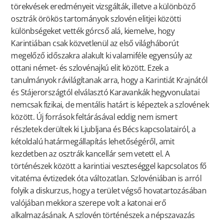
törekvések eredményeit vizsgálták, illetve a különböző
osztrák örökös tartományok szlovén elitjei közötti
különbségeket vették górcső alá, kiemelve, hogy
Karintiában csak közvetlenül az első világháborút
megelőző időszakra alakult ki valamiféle egyensúly az
ottani német- és szlovénajkú elit között. Ezek a
tanulmányok rávilágítanak arra, hogy a Karintiát Krajnától
és Stájerországtól elválasztó Karavankák hegyvonulatai
nemcsak fizikai, de mentális határt is képeztek a szlovének
között. Új források feltárásával eddig nem ismert
részletek derültek ki Ljubljana és Bécs kapcsolatairól, a
kétoldalú határmegállapítás lehetőségéről, amit
kezdetben az osztrák kancellár sem vetett el. A
történészek között a karintiai veszteséggel kapcsolatos fő
vitatéma évtizedek óta változatlan. Szlovéniában is arról
folyik a diskurzus, hogy a terület végső hovatartozásában
valójában mekkora szerepe volt a katonai erő
alkalmazásának. A szlovén történészek a népszavazás