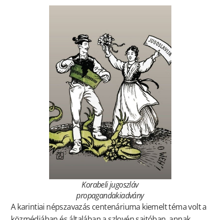
Korabeli jugoszláv
propagandakiadvány
A karintiai népszavazás centenáriuma kiemelt téma volt a
közmédiában és általában a szlovén sajtóban, annak