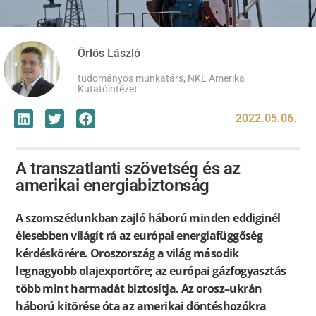
Örlős László
tudományos munkatárs, NKE Amerika
Kutatóintézet
2022.05.06.
A transzatlanti szövetség és az
amerikai energiabiztonság
A szomszédunkban zajló háború minden eddiginél
élesebben világít rá az európai energiafüggőség
kérdéskörére. Oroszország a világ második
legnagyobb olajexportőre; az európai gázfogyasztás
több mint harmadát biztosítja. Az orosz–ukrán
háború kitörése óta az amerikai döntéshozókra