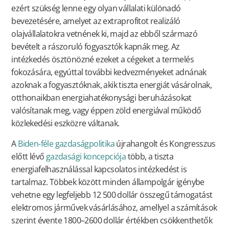
ezért szükség lenne egy olyan vállalati különadó
bevezetésére, amelyet az extraprofitot realizáló
olajvállalatokra vetnének ki, majd az ebből származó
bevételt a rászoruló fogyasztók kapnák meg. Az
intézkedés ösztönözné ezeket a cégeket a termelés
fokozására, egyúttal további kedvezményeket adnának
azoknak a fogyasztóknak, akik tiszta energiát vásárolnak,
otthonaikban energiahatékonysági beruházásokat
valósítanak meg, vagy éppen zöld energiával működő
közlekedési eszközre váltanak.
A
Biden-féle gazdaságpolitika
újrahangolt és Kongresszus
előtt lévő
gazdasági koncepciója
több, a tiszta
energiafelhasználással kapcsolatos intézkedést is
tartalmaz. Többek között minden állampolgár igénybe
vehetne egy legfeljebb 12 500 dollár összegű támogatást
elektromos járművek vásárlásához, amellyel a számítások
szerint évente 1800–2600 dollár értékben csökkenthetők