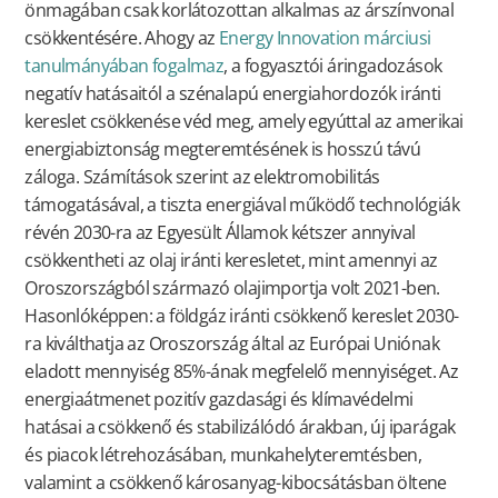
önmagában csak korlátozottan alkalmas az árszínvonal
csökkentésére. Ahogy az
Energy Innovation márciusi
tanulmányában fogalmaz
, a fogyasztói áringadozások
negatív hatásaitól a szénalapú energiahordozók iránti
kereslet csökkenése véd meg, amely egyúttal az amerikai
energiabiztonság megteremtésének is hosszú távú
záloga. Számítások szerint az elektromobilitás
támogatásával, a tiszta energiával működő technológiák
révén 2030-ra az Egyesült Államok kétszer annyival
csökkentheti az olaj iránti keresletet, mint amennyi az
Oroszországból származó olajimportja volt 2021-ben.
Hasonlóképpen: a földgáz iránti csökkenő kereslet 2030-
ra kiválthatja az Oroszország által az Európai Uniónak
eladott mennyiség 85%-ának megfelelő mennyiséget. Az
energiaátmenet pozitív gazdasági és klímavédelmi
hatásai a csökkenő és stabilizálódó árakban, új iparágak
és piacok létrehozásában, munkahelyteremtésben,
valamint a csökkenő károsanyag-kibocsátásban öltene