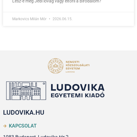
Lesz-e még Jedi lovag vagy eltörli a Birodalom?
Markovics Milán Mór
2026.06.15.
LUDOVIKA.HU
KAPCSOLAT