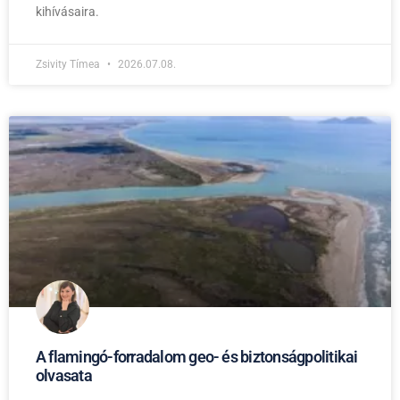
kihívásaira.
Zsivity Tímea
2026.07.08.
A flamingó-forradalom geo- és biztonságpolitikai
olvasata