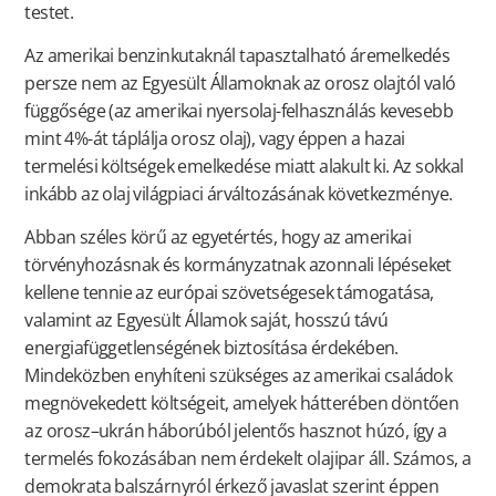
testet.
Az amerikai benzinkutaknál tapasztalható áremelkedés
persze nem az Egyesült Államoknak az orosz olajtól való
függősége (az amerikai nyersolaj-felhasználás kevesebb
mint 4%-át táplálja orosz olaj), vagy éppen a hazai
termelési költségek emelkedése miatt alakult ki. Az sokkal
inkább az olaj világpiaci árváltozásának következménye.
Abban széles körű az egyetértés, hogy az amerikai
törvényhozásnak és kormányzatnak azonnali lépéseket
kellene tennie az európai szövetségesek támogatása,
valamint az Egyesült Államok saját, hosszú távú
energiafüggetlenségének biztosítása érdekében.
Mindeközben enyhíteni szükséges az amerikai családok
megnövekedett költségeit, amelyek hátterében döntően
az orosz–ukrán háborúból jelentős hasznot húzó, így a
termelés fokozásában nem érdekelt olajipar áll. Számos, a
demokrata balszárnyról érkező javaslat szerint éppen