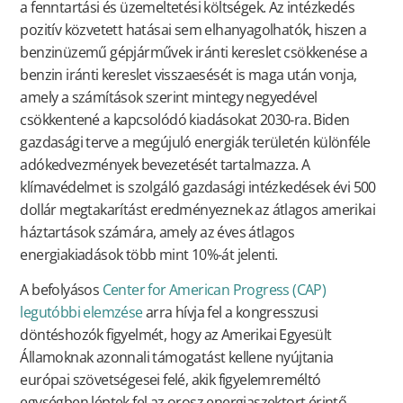
a fenntartási és üzemeltetési költségek. Az intézkedés
pozitív közvetett hatásai sem elhanyagolhatók, hiszen a
benzinüzemű gépjárművek iránti kereslet csökkenése a
benzin iránti kereslet visszaesését is maga után vonja,
amely a számítások szerint mintegy negyedével
csökkentené a kapcsolódó kiadásokat 2030-ra. Biden
gazdasági terve a megújuló energiák területén különféle
adókedvezmények bevezetését tartalmazza. A
klímavédelmet is szolgáló gazdasági intézkedések évi 500
dollár megtakarítást eredményeznek az átlagos amerikai
háztartások számára, amely az éves átlagos
energiakiadások több mint 10%-át jelenti.
A befolyásos
Center for American Progress (CAP)
legutóbbi elemzése
arra hívja fel a kongresszusi
döntéshozók figyelmét, hogy az Amerikai Egyesült
Államoknak azonnali támogatást kellene nyújtania
európai szövetségesei felé, akik figyelemreméltó
egységben léptek fel az orosz energiaszektort érintő