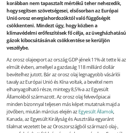
korábban nem tapasztalt mértékű teher nehezedik,
hogy segítsen szövetségesei, elsősorban az Európai
Unió orosz energiahordozóktól való függőségét
csökkenteni. Mindezt úgy, hogy közben a
klímavédelmi erőfeszítések fő célja, az üvegházhatású
gázok kibocsátásának csökkentése se kerüljön
veszélybe.
Az orosz olajexport az ország GDP-jének 11%-át tette ki az
elmúlt évben, amellyel a gazdaság 118 milliárd dollár
bevételhez jutott. Bár az orosz olaj legnagyobb vásárlói
tavaly az Európai Unió és Kína voltak, a bevétel nem
elhanyagolható része, mintegy 8,5%-a az Egyesült
Államokból származott. Az orosz olaj felvevőpiacai
minden bizonnyal teljesen más képet mutatnak majd a
jövőben, miután március elején az
Egyesült Államok
,
Kanada, az Egyesült Királyság és Ausztrália egyaránt
tilalmat vezetett be az Oroszországból származó olaj-,