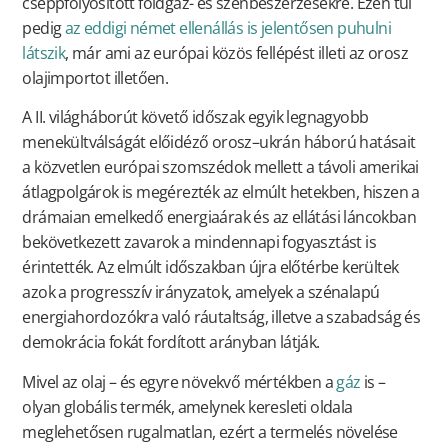
cseppfolyósított földgáz- és szénbeszerzésekre. Ezen túl
pedig
az eddigi német ellenállás is jelentősen puhulni
látszik
, már ami az európai közös fellépést illeti az orosz
olajimportot illetően.
A II. világháborút követő időszak egyik legnagyobb
menekültválságát előidéző orosz–ukrán háború hatásait
a közvetlen európai szomszédok mellett a távoli amerikai
átlagpolgárok is megérezték az elmúlt hetekben, hiszen a
drámaian emelkedő energiaárak és az ellátási láncokban
bekövetkezett zavarok a mindennapi fogyasztást is
érintették. Az elmúlt időszakban újra előtérbe kerültek
azok a progresszív irányzatok, amelyek a szénalapú
energiahordozókra való ráutaltság, illetve a szabadság és
demokrácia fokát fordított arányban látják.
Mivel az olaj – és egyre növekvő mértékben a
gáz
is –
olyan globális termék, amelynek keresleti oldala
meglehetősen rugalmatlan, ezért a termelés növelése