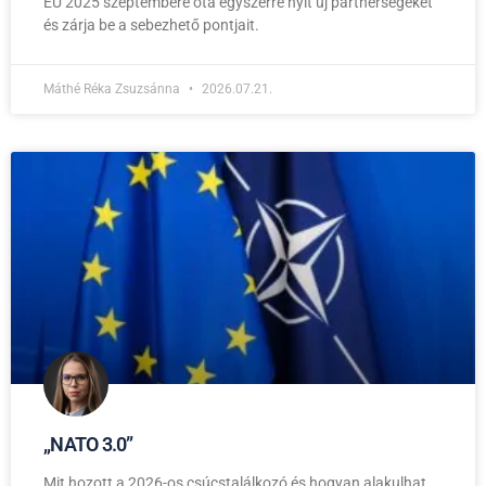
EU 2025 szeptembere óta egyszerre nyit új partnerségeket
és zárja be a sebezhető pontjait.
Máthé Réka Zsuzsánna
2026.07.21.
,,NATO 3.0”
Mit hozott a 2026-os csúcstalálkozó és hogyan alakulhat