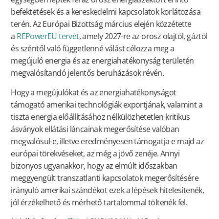
befektetések és a kereskedelmi kapcsolatok korlátozása
terén. Az Európai Bizottság március elején közzétette
a
REPowerEU tervét
, amely 2027-re az orosz olajtól, gáztól
és széntől való függetlenné válást célozza meg a
megújuló energia és az energiahatékonyság területén
megvalósítandó jelentős beruházások révén.
Hogy a megújulókat és az energiahatékonyságot
támogató amerikai technológiák exportjának, valamint a
tiszta energia előállításához nélkülözhetetlen kritikus
ásványok ellátási láncainak megerősítése valóban
megvalósul-e, illetve eredményesen támogatja-e majd az
európai törekvéseket, az még a jövő zenéje. Annyi
bizonyos ugyanakkor, hogy az elmúlt időszakban
meggyengült transzatlanti kapcsolatok megerősítésére
irányuló amerikai szándékot ezek a lépések hitelesítenék,
jól érzékelhető és mérhető tartalommal töltenék fel.