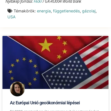
Nyitókép forrása:
Flickr
/ GK-RU004 World Bank
Témakörök:
energia
,
függetlenedés
,
gázolaj
,
USA
Az Európai Unió geoökonómiai lépései