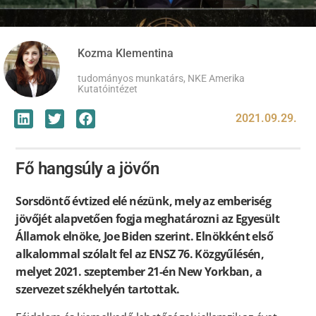
Kozma Klementina
tudományos munkatárs, NKE Amerika
Kutatóintézet
2021.09.29.
Fő hangsúly a jövőn
Sorsdöntő évtized elé nézünk, mely az emberiség
jövőjét alapvetően fogja meghatározni az Egyesült
Államok elnöke, Joe Biden szerint. Elnökként első
alkalommal szólalt fel az ENSZ 76. Közgyűlésén,
melyet 2021. szeptember 21-én New Yorkban, a
szervezet székhelyén tartottak.