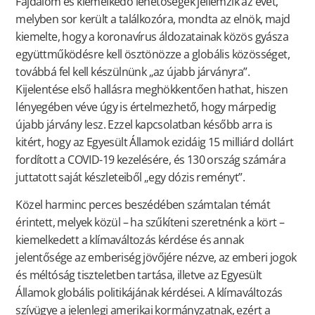
Fájdalom és kiemelkedő lehetőségek jellemzik az évet,
melyben sor került a találkozóra, mondta az elnök, majd
kiemelte, hogy a koronavírus áldozatainak közös gyásza
együttműködésre kell ösztönözze a globális közösséget,
továbbá fel kell készülnünk „az újabb járványra”.
Kijelentése első hallásra meghökkentően hathat, hiszen
lényegében véve úgy is értelmezhető, hogy márpedig
újabb járvány lesz. Ezzel kapcsolatban később arra is
kitért, hogy az Egyesült Államok ezidáig 15 milliárd dollárt
fordított a COVID-19 kezelésére, és 130 ország számára
juttatott saját készleteiből „egy dózis reményt”.
Közel harminc perces beszédében számtalan témát
érintett, melyek közül – ha szűkíteni szeretnénk a kört –
kiemelkedett a klímaváltozás kérdése és annak
jelentősége az emberiség jövőjére nézve, az emberi jogok
és méltóság tiszteletben tartása, illetve az Egyesült
Államok globális politikájának kérdései. A klímaváltozás
szívügye a jelenlegi amerikai kormányzatnak, ezért a