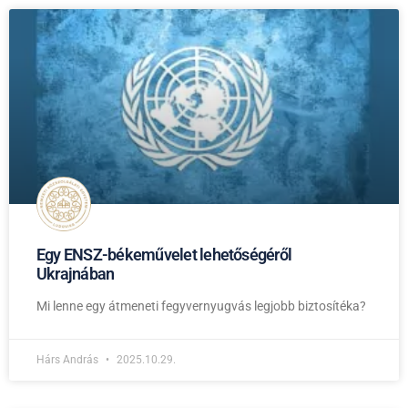
Egy ENSZ-békeművelet lehetőségéről
Ukrajnában
Mi lenne egy átmeneti fegyvernyugvás legjobb biztosítéka?
Hárs András
2025.10.29.