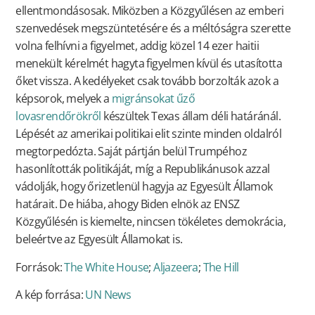
ellentmondásosak. Miközben a Közgyűlésen az emberi
szenvedések megszüntetésére és a méltóságra szerette
volna felhívni a figyelmet, addig közel 14 ezer haitii
menekült kérelmét hagyta figyelmen kívül és utasította
őket vissza. A kedélyeket csak tovább borzolták azok a
képsorok, melyek a
migránsokat űző
lovasrendőrökről
készültek Texas állam déli határánál.
Lépését az amerikai politikai elit szinte minden oldalról
megtorpedózta. Saját pártján belül Trumpéhoz
hasonlították politikáját, míg a Republikánusok azzal
vádolják, hogy őrizetlenül hagyja az Egyesült Államok
határait. De hiába, ahogy Biden elnök az ENSZ
Közgyűlésén is kiemelte, nincsen tökéletes demokrácia,
beleértve az Egyesült Államokat is.
Források:
The White House
;
Aljazeera
;
The Hill
A kép forrása:
UN News