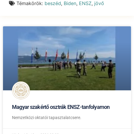
Témakörök:
beszéd
,
Biden
,
ENSZ
,
jövő
Magyar szakértő osztrák ENSZ-tanfolyamon
Nemzetközi oktatói tapasztalatcsere.