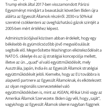
Trump elnök által 2017-ben visszamondott Párizsi
Egyezményt mindjárt a beavatását követően Biden újra
aláírta az Egyesült Államok részéről. 2030-ra 50%-kal
szeretné csökkenteni az üvegházhatású gázok szintjét a
2005-ben mért értékhez képest.
Adminisztrációjával közösen abban érdekelt, hogy egy
békésebb és gyümölcsözőbb jövő megvalósulását
segítsék elő. Megerősítette Washington elköteleződését a
NATO 5. cikkelye és az új stratégiai koncepciója mellett,
illetve az ún. „quad”-al való együttműködését, mely
Ausztrália, Japán, India és az Egyesült Államok stratégiai
együttműködését jelöli. Kiemelte, hogy az EU továbbra is
alapvető partnere az Egyesült Államoknak, és elkötelezett
az olyan regionális szervezetekkel való
együttműködésben is, mint az ASEAN, Afrikai Unió vagy az
Amerikai Államok Szervezete. Biden úgy véli, hogy „saját”,
vagyishogy az Egyesült Államok sikerei nagyban függnek