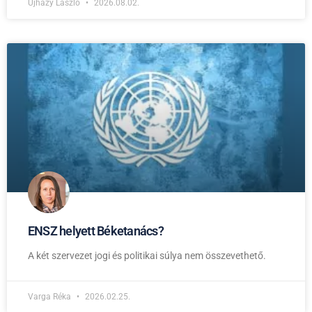
Ujházy László
2026.08.02.
ENSZ helyett Béketanács?
A két szervezet jogi és politikai súlya nem összevethető.
Varga Réka
2026.02.25.