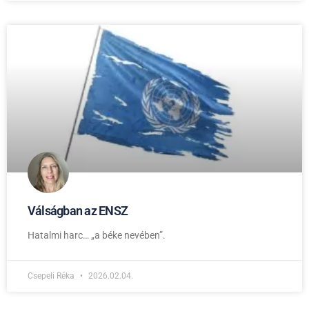
Válságban az ENSZ
Hatalmi harc… „a béke nevében”.
Csepeli Réka
2026.02.04.