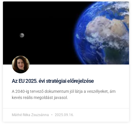
Az EU 2025. évi stratégiai előrejelzése
A 2040-ig tervező dokumentum jól látja a veszélyeket, ám
kevés reális megoldást javasol.
Máthé Réka Zsuzsánna
2025.09.16.