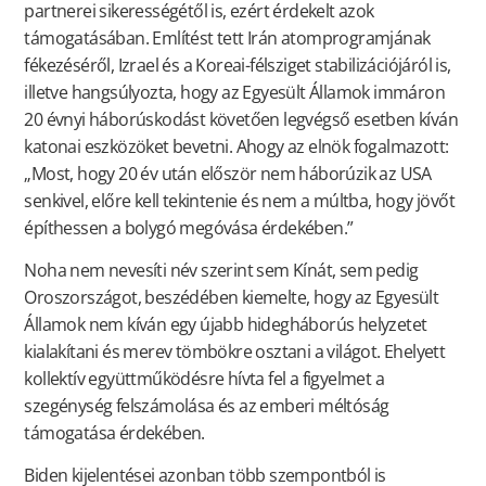
partnerei sikerességétől is, ezért érdekelt azok
támogatásában. Említést tett Irán atomprogramjának
fékezéséről, Izrael és a Koreai-félsziget stabilizációjáról is,
illetve hangsúlyozta, hogy az Egyesült Államok immáron
20 évnyi háborúskodást követően legvégső esetben kíván
katonai eszközöket bevetni. Ahogy az elnök fogalmazott:
„Most, hogy 20 év után először nem háborúzik az USA
senkivel, előre kell tekintenie és nem a múltba, hogy jövőt
építhessen a bolygó megóvása érdekében.”
Noha nem nevesíti név szerint sem Kínát, sem pedig
Oroszországot, beszédében kiemelte, hogy az Egyesült
Államok nem kíván egy újabb hidegháborús helyzetet
kialakítani és merev tömbökre osztani a világot. Ehelyett
kollektív együttműködésre hívta fel a figyelmet a
szegénység felszámolása és az emberi méltóság
támogatása érdekében.
Biden kijelentései azonban több szempontból is