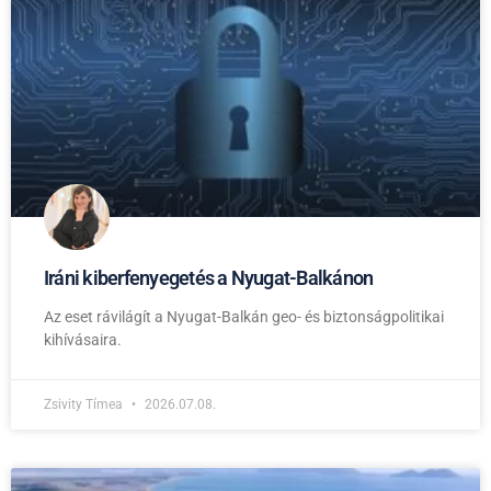
Iráni kiberfenyegetés a Nyugat-Balkánon
Az eset rávilágít a Nyugat-Balkán geo- és biztonságpolitikai
kihívásaira.
Zsivity Tímea
2026.07.08.