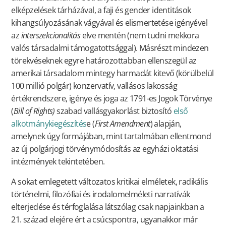
elképzelések tárházával, a faji és gender identitások
kihangsúlyozásának vágyával és elismertetése igényével
az
interszekcionalitás
elve mentén (nem tudni mekkora
valós társadalmi támogatottsággal). Másrészt mindezen
törekvéseknek egyre határozottabban ellenszegül az
amerikai társadalom mintegy harmadát kitevő (körülbelül
100 millió polgár) konzervatív, vallásos lakosság
értékrendszere, igénye és joga az 1791-es Jogok Törvénye
(
Bill of Rights)
szabad vallásgyakorlást biztosító
első
alkotmánykiegészítés
e (
First Amendment
) alapján,
amelynek úgy formájában, mint tartalmában ellentmond
az új polgárjogi törvénymódosítás az egyházi oktatási
intézmények tekintetében.
A sokat emlegetett változatos kritikai elméletek, radikális
történelmi, filozófiai és irodalomelméleti narratívák
elterjedése és térfoglalása látszólag csak napjainkban a
21. század elejére ért a csúcspontra, ugyanakkor már