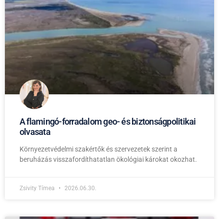
A flamingó-forradalom geo- és biztonságpolitikai
olvasata
Környezetvédelmi szakértők és szervezetek szerint a
beruházás visszafordíthatatlan ökológiai károkat okozhat.
Zsivity Tímea
2026.06.30.