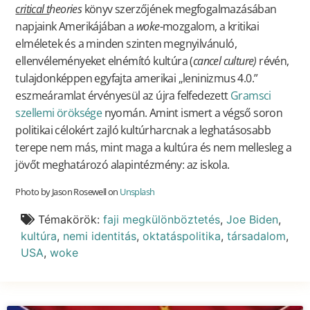
critical t
heories
könyv szerzőjének megfogalmazásában
napjaink Amerikájában a
woke
-mozgalom, a kritikai
elméletek és a minden szinten megnyilvánuló,
ellenvéleményeket elnémító kultúra (
cancel culture)
révén,
tulajdonképpen egyfajta amerikai „leninizmus 4.0.”
eszmeáramlat érvényesül az újra felfedezett
Gramsci
szellemi öröksége
nyomán. Amint ismert a végső soron
politikai célokért zajló kultúrharcnak a leghatásosabb
terepe nem más, mint maga a kultúra és nem mellesleg a
jövőt meghatározó alapintézmény: az iskola.
Photo by Jason Rosewell on
Unsplash
Témakörök:
faji megkülönböztetés
,
Joe Biden
,
kultúra
,
nemi identitás
,
oktatáspolitika
,
társadalom
,
USA
,
woke