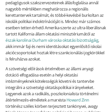
pedagógusok szakszervezeteinek állásfoglalása annál
nagyobb mértékben meghatározza a regionális
kerettantervek tartalmát, és többé-kevésbé burkoltan az
iskolák politikai indoktrínációját is. Mindez már számos
esetben tetten érhető Amerika-szerte az ultra-liberálisnak
tartott Kalifornia állam oktatási minisztériumától az
észak-karolinai Durham városka oktatási bizottságáig
,
akik immár faji és nemi identitásokat egyenlősítő iskolai
akciócsoportokat hoztak létre szankcionálási jogkörökkel
is felruházva azokat.
A szövetségi előírások értelmében az állami anyagi
dotáció elfogadása esetén a helyi oktatási
intézményeknek kötelességük követni és tantervbe
integrálni a szövetségi oktatáspolitikai irányelveket.
Legyenek azok a radikális, poszkolonialista történelmi
átértelmezés-elméletek a marxista
Howard Zinn
történész széles körben terjesztett tankönyvei, avagy