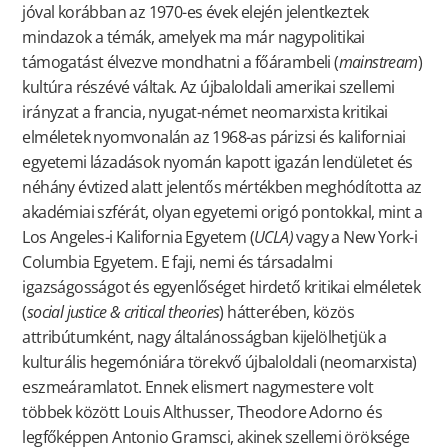
jóval korábban az 1970-es évek elején jelentkeztek
mindazok a témák, amelyek ma már nagypolitikai
támogatást élvezve mondhatni a főárambeli (
mainstream
)
kultúra részévé váltak. Az újbaloldali amerikai szellemi
irányzat a francia, nyugat-német neomarxista kritikai
elméletek nyomvonalán az 1968-as párizsi és kaliforniai
egyetemi lázadások nyomán kapott igazán lendületet és
néhány évtized alatt jelentős mértékben meghódította az
akadémiai szférát, olyan egyetemi origó pontokkal, mint a
Los Angeles-i Kalifornia Egyetem (
UCLA)
vagy a New York-i
Columbia Egyetem. E faji, nemi és társadalmi
igazságosságot és egyenlőséget hirdető kritikai elméletek
(
social justice & critical theories
) hátterében, közös
attribútumként, nagy általánosságban kijelölhetjük a
kulturális hegemóniára törekvő újbaloldali (neomarxista)
eszmeáramlatot. Ennek elismert nagymestere volt
többek között Louis Althusser, Theodore Adorno és
legfőképpen Antonio Gramsci, akinek szellemi öröksége