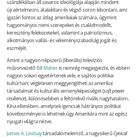
szándékában áll zavaros ideológiája alapján mindent
újraértelmezni, átalakítani és végső soron lebontani, ami
igazán fontos az átlag amerikaiak számára, úgymint
hagyományos nemi szerepeket és családmodellt,
keresztény felekezeteket, valamint a patriotizmus,
alkotmányos vallás- és véleményszabadság jogát és
eszméjét.
Amint a nagyon népszerű (liberális) televíziós
műsorvezető
Bill Maher
is nemrég megjegyezte, és ebben
nagyon sokan egyetértenek vele, e sajátos politikai
kultúrharc végletesen meggyengítheti az amerikai
társadalmat és kulturális versenyképességet (
soft power
resilience
), különösebben a feltörekvő rivális nagyhatalom,
Kína ellenében, amelynek igencsak hátrányos politikai
következményei is lehetnek úgy Amerikára mint az egész
nyugati világra nézve.
James A. Lindsay
társadalomelemző, a nagysikerű
Cynical