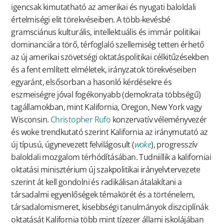
igencsak kimutatható az amerikai és nyugati baloldali
értelmiségi elit törekvéseiben. A több-kevésbé
gramsciánus kulturális, intellektuális és immár politikai
dominanciára törő, térfoglaló szellemiség tetten érhető
az új amerikai szövetségi oktatáspolitikai célkitűzésekben
és a fent említett elméletek, irányzatok törekvéseiben
egyaránt, elsősorban a hasonló kérdésekre és
eszmeiségre jóval fogékonyabb (demokrata többségű)
tagállamokban, mint Kalifornia, Oregon, New York vagy
Wisconsin.
Christopher Rufo
konzervatív véleményvezér
és woke trendkutató szerint Kalifornia az iránymutató az
új típusú, úgynevezett felvilágosult (
woke
), progresszív
baloldali mozgalom térhódításában. Tudniillik a kaliforniai
oktatási minisztérium új szakpolitikai irányelvtervezete
szerint át kell gondolni és radikálisan átalakítani a
társadalmi egyenlőségek témakörét és a történelem,
társadalomismeret, kisebbségi tanulmányok diszciplínák
oktatását Kalifornia több mint tízezer állami iskolájában