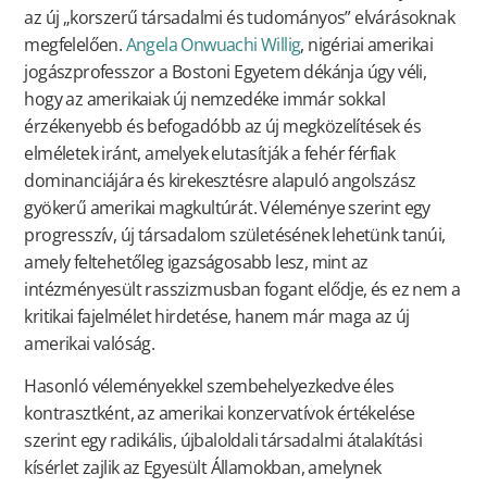
az új „korszerű társadalmi és tudományos” elvárásoknak
megfelelően.
Angela Onwuachi Willig
, nigériai amerikai
jogászprofesszor a Bostoni Egyetem dékánja úgy véli,
hogy az amerikaiak új nemzedéke immár sokkal
érzékenyebb és befogadóbb az új megközelítések és
elméletek iránt, amelyek elutasítják a fehér férfiak
dominanciájára és kirekesztésre alapuló angolszász
gyökerű amerikai magkultúrát. Véleménye szerint egy
progresszív, új társadalom születésének lehetünk tanúi,
amely feltehetőleg igazságosabb lesz, mint az
intézményesült rasszizmusban fogant elődje, és ez nem a
kritikai fajelmélet hirdetése, hanem már maga az új
amerikai valóság.
Hasonló véleményekkel szembehelyezkedve éles
kontrasztként, az amerikai konzervatívok értékelése
szerint egy radikális, újbaloldali társadalmi átalakítási
kísérlet zajlik az Egyesült Államokban, amelynek