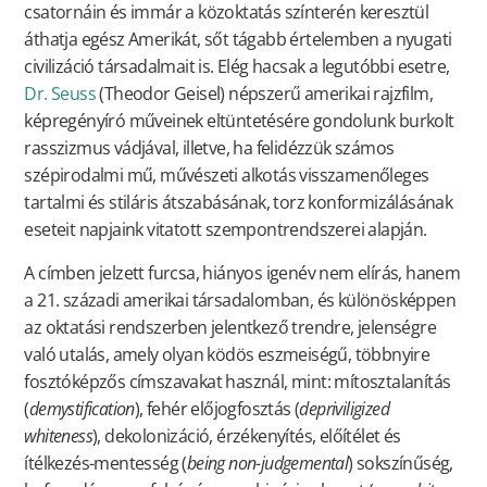
csatornáin és immár a közoktatás színterén keresztül
áthatja egész Amerikát, sőt tágabb értelemben a nyugati
civilizáció társadalmait is. Elég hacsak a legutóbbi esetre,
Dr. Seuss
(Theodor Geisel) népszerű amerikai rajzfilm,
képregényíró műveinek eltüntetésére gondolunk burkolt
rasszizmus vádjával, illetve, ha felidézzük számos
szépirodalmi mű, művészeti alkotás visszamenőleges
tartalmi és stiláris átszabásának, torz konformizálásának
eseteit napjaink vitatott szempontrendszerei alapján.
A címben jelzett furcsa, hiányos igenév nem elírás, hanem
a 21. századi amerikai társadalomban, és különösképpen
az oktatási rendszerben jelentkező trendre, jelenségre
való utalás, amely olyan ködös eszmeiségű, többnyire
fosztóképzős címszavakat használ, mint: mítosztalanítás
(
demystification
), fehér előjogfosztás (
depriviligized
whiteness
), dekolonizáció, érzékenyítés, előítélet és
ítélkezés-mentesség (
being
non-judgemental
) sokszínűség,