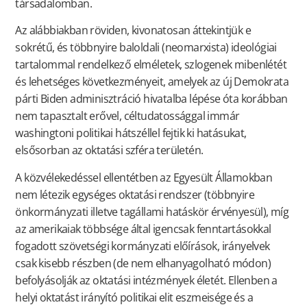
társadalomban.
Az alábbiakban röviden, kivonatosan áttekintjük e
sokrétű, és többnyire baloldali (neomarxista) ideológiai
tartalommal rendelkező elméletek, szlogenek mibenlétét
és lehetséges következményeit, amelyek az új Demokrata
párti Biden adminisztráció hivatalba lépése óta korábban
nem tapasztalt erővel, céltudatossággal immár
washingtoni politikai hátszéllel fejtik ki hatásukat,
elsősorban az oktatási szféra területén.
A közvélekedéssel ellentétben az Egyesült Államokban
nem létezik egységes oktatási rendszer (többnyire
önkormányzati illetve tagállami hatáskör érvényesül), míg
az amerikaiak többsége által igencsak fenntartásokkal
fogadott szövetségi kormányzati előírások, irányelvek
csak kisebb részben (de nem elhanyagolható módon)
befolyásolják az oktatási intézmények életét. Ellenben a
helyi oktatást irányító politikai elit eszmeisége és a