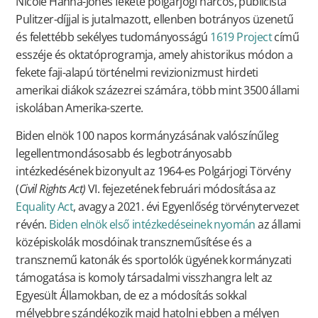
Nicole Hanna-Jones fekete polgárjogi harcos, publicista
Pulitzer-díjjal is jutalmazott, ellenben botrányos üzenetű
és felettébb sekélyes tudományosságú
1619 Project
című
esszéje és oktatóprogramja, amely ahistorikus módon a
fekete faji-alapú történelmi revizionizmust hirdeti
amerikai diákok százezrei számára, több mint 3500 állami
iskolában Amerika-szerte.
Biden elnök 100 napos kormányzásának valószínűleg
legellentmondásosabb és legbotrányosabb
intézkedésének bizonyult az 1964-es Polgárjogi Törvény
(
Civil Rights Act)
VI. fejezetének februári módosítása az
Equality Act
, avagy a 2021. évi Egyenlőség törvénytervezet
révén.
Biden elnök első intézkedéseinek nyomán
az állami
középiskolák mosdóinak transzneműsítése és a
transznemű katonák és sportolók ügyének kormányzati
támogatása is komoly társadalmi visszhangra lelt az
Egyesült Államokban, de ez a módosítás sokkal
mélyebbre szándékozik majd hatolni ebben a mélyen