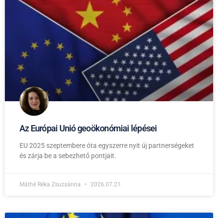
Az Európai Unió geoökonómiai lépései
EU 2025 szeptembere óta egyszerre nyit új partnerségeket
és zárja be a sebezhető pontjait.
Máthé Réka Zsuzsánna
2026.07.21.