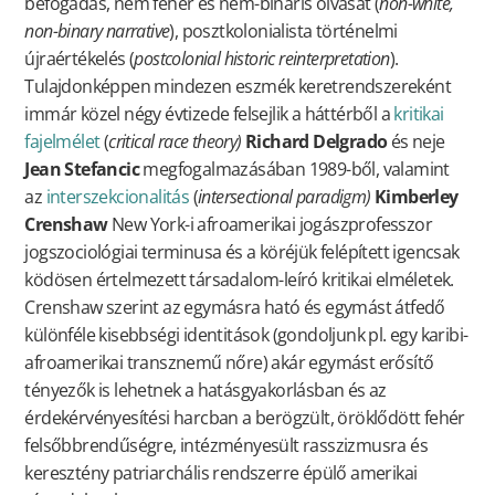
befogadás, nem fehér és nem-bináris olvasat (
non-white,
non-binary narrative
), posztkolonialista történelmi
újraértékelés (
postcolonial
historic reinterpretation
).
Tulajdonképpen mindezen eszmék keretrendszereként
immár közel négy évtizede felsejlik a háttérből a
kritikai
fajelmélet
(
critical race theory)
Richard Delgrado
és neje
Jean Stefancic
megfogalmazásában 1989-ből, valamint
az
interszekcionalitás
(
intersectional paradigm)
Kimberley
Crenshaw
New York-i afroamerikai jogászprofesszor
jogszociológiai terminusa és a köréjük felépített igencsak
ködösen értelmezett társadalom-leíró kritikai elméletek.
Crenshaw szerint az egymásra ható és egymást átfedő
különféle kisebbségi identitások (gondoljunk pl. egy karibi-
afroamerikai transznemű nőre) akár egymást erősítő
tényezők is lehetnek a hatásgyakorlásban és az
érdekérvényesítési harcban a berögzült, öröklődött fehér
felsőbbrendűségre, intézményesült rasszizmusra és
keresztény patriarchális rendszerre épülő amerikai