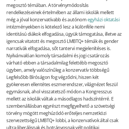
megosztó témában. A törvénymódosítás
rendelkezéseinek értelmében az állami iskolák mellett
még a jóval konzervatívabb és autónom
egyházi oktatási
intézményekben is kötelező lesz a különféle nemi
identitású diákok elfogadása, ügyük támogatása, illetve az
igencsak vitatott és megosztó LMBTQ+ témák és gender
narratívák elfogadása, sőt tantervi megjelenítéses is.
Nyilvánvalóan komoly társadalmi és jogi csatározás
várható ebben a társadalmilag felettébb megosztó
ügyben, amely valószínűleg a konzervatív többségű
Legfelsőbb Bíróságon fog végződni, hiszen két
gyökeresen ellentétes eszmerendszer, világnézet feszül
egymásnak, ahol visszatetsző módon a Kongresszus
mellett az iskolák váltak a másodlagos hadszíntérré. E
szembenállásban egyrészt megfigyelhető a szövetségi
törvény mögött meghúzódó erőteljes nemzetközi
szervezettségű LMBTQ+ lobbi, a konzervatívok által csak
ultra-liberálisnak és botrányosnak vélt politikai