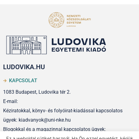
LUDOVIKA.HU
KAPCSOLAT
1083 Budapest, Ludovika tér 2.
E-mail:
Kéziratokkal, könyv- és folyóirat-kiadással kapcsolatos
ügyek: kiadvanyok@uni-nke.hu
Blogokkal és a magazinnal kapcsolatos ügyek:
szerkesztoseg@uni-nke.hu
Ez a weboldal sütiket használ. Ha Ön ezzel egyetért, kérjük