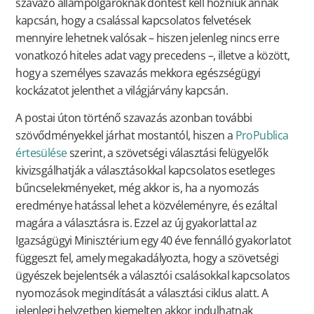
szavazó állampolgároknak döntést kell hozniuk annak
kapcsán, hogy a csalással kapcsolatos felvetések
mennyire lehetnek valósak – hiszen jelenleg nincs erre
vonatkozó hiteles adat vagy precedens –, illetve a között,
hogy a személyes szavazás mekkora egészségügyi
kockázatot jelenthet a világjárvány kapcsán.
A postai úton történő szavazás azonban további
szövődményekkel járhat mostantól, hiszen a
ProPublica
értesülése
szerint, a szövetségi választási felügyelők
kivizsgálhatják a választásokkal kapcsolatos esetleges
bűncselekményeket, még akkor is, ha a nyomozás
eredménye hatással lehet a közvéleményre, és ezáltal
magára a választásra is. Ezzel az új gyakorlattal az
Igazságügyi Minisztérium egy 40 éve fennálló gyakorlatot
függeszt fel, amely megakadályozta, hogy a szövetségi
ügyészek bejelentsék a választói csalásokkal kapcsolatos
nyomozások megindítását a választási ciklus alatt. A
jelenlegi helyzetben kiemelten akkor indulhatnak