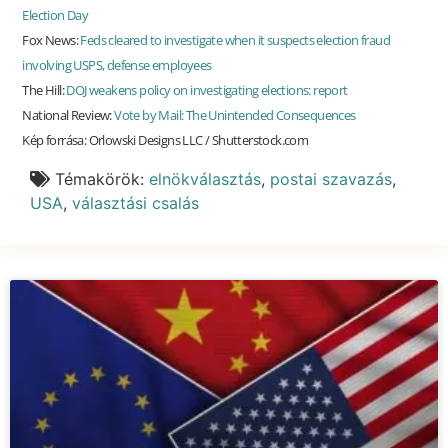
Election Day
Fox News:
Feds cleared to investigate when it suspects election fraud
involving USPS, defense employees
The Hill:
DOJ weakens policy on investigating elections: report
National Review:
Vote by Mail: The Unintended Consequences
Kép forrása: Orlowski Designs LLC / Shutterstock.com
Témakörök:
elnökválasztás
,
postai szavazás
,
USA
,
választási csalás