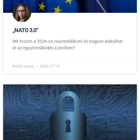
,,NATO 3.0”
Mit hozott a 2026-os csúcstalálkozó és hogyan alakulhat
át az együttműködés a jövőben?
Nyilas Laura
2026.07.14.