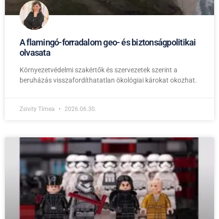
A flamingó-forradalom geo- és biztonságpolitikai
olvasata
Környezetvédelmi szakértők és szervezetek szerint a
beruházás visszafordíthatatlan ökológiai károkat okozhat.
Zsivity Tímea
2026.06.30.