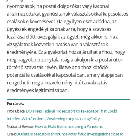
nyomozások, ha postai dolgozókat vagy katonai
alkalmazottakat gyanúsítanak választásokkal kapcsolatos
csalások elkövetésével. Ha egy ilyen eset adódna, az
ügyészek engedélyt kapnak arra, hogy a szavazás
lezárása előtt kivizsgálják az ügyet, még akkor is, ha a
vizsgálatnak közvetlen hatása van a választások
eredményére. Ez a gyakorlat hozzájárulhat ahhoz, hogy
még nagyobb bizonytalanság alakuljon ki a postai úton
történő szavazás révén, illetve az ahhoz kötődő
potenciális csalásokkal kapcsolatban, amely alapjaiban
rengetheti meg a közvélemény hitét a választási
eredmények legitimitásában.
Források:
ProPublica:
DOJ Frees Federal Prosecutors to Take Steps That Could
Interfere With Elections, Weakening Long-standing Policy
National Review:
How to Hold Elections during a Pandemic
CNN:
DOJ lets prosecutors announce voter fraud investigations close to