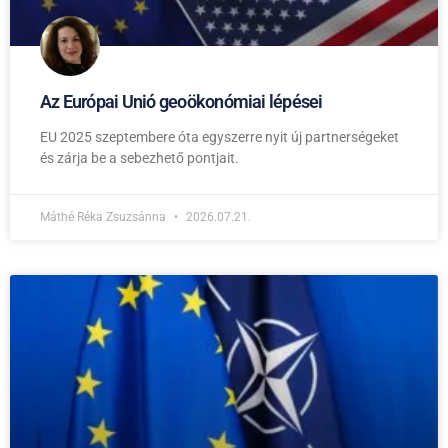
Az Európai Unió geoökonómiai lépései
EU 2025 szeptembere óta egyszerre nyit új partnerségeket
és zárja be a sebezhető pontjait.
Máthé Réka Zsuzsánna
2026.07.21.