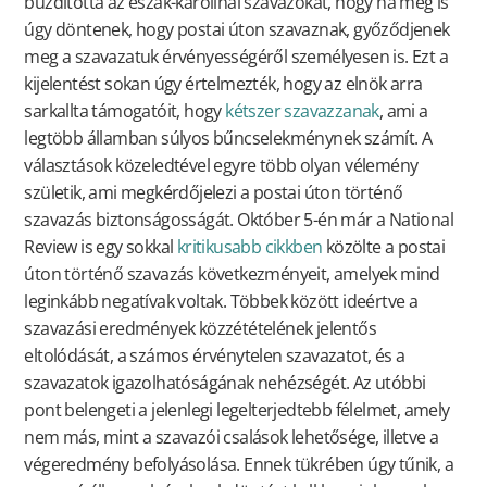
buzdította az észak-karolinai szavazókat, hogy ha még is
úgy döntenek, hogy postai úton szavaznak, győződjenek
meg a szavazatuk érvényességéről személyesen is. Ezt a
kijelentést sokan úgy értelmezték, hogy az elnök arra
sarkallta támogatóit, hogy
kétszer szavazzanak
, ami a
legtöbb államban súlyos bűncselekménynek számít. A
választások közeledtével egyre több olyan vélemény
születik, ami megkérdőjelezi a postai úton történő
szavazás biztonságosságát. Október 5-én már a National
Review is egy sokkal
kritikusabb cikkben
közölte a postai
úton történő szavazás következményeit, amelyek mind
leginkább negatívak voltak. Többek között ideértve a
szavazási eredmények közzétételének jelentős
eltolódását, a számos érvénytelen szavazatot, és a
szavazatok igazolhatóságának nehézségét. Az utóbbi
pont belengeti a jelenlegi legelterjedtebb félelmet, amely
nem más, mint a szavazói csalások lehetősége, illetve a
végeredmény befolyásolása. Ennek tükrében úgy tűnik, a