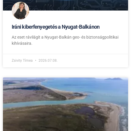
Iráni kiberfenyegetés a Nyugat-Balkánon
Az eset rávilágít a Nyugat-Balkán geo- és biztonságpolitikai
kihívásaira.
Zsivity Tímea
2026.07.08.