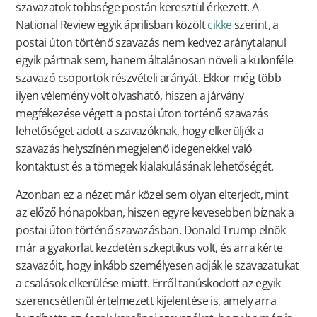
szavazatok többsége postán keresztül érkezett. A
National Review egyik áprilisban közölt
cikke
szerint, a
postai úton történő szavazás nem kedvez aránytalanul
egyik pártnak sem, hanem általánosan növeli a különféle
szavazó csoportok részvételi arányát. Ekkor még több
ilyen vélemény volt olvasható, hiszen a járvány
megfékezése végett a postai úton történő szavazás
lehetőséget adott a szavazóknak, hogy elkerüljék a
szavazás helyszínén megjelenő idegenekkel való
kontaktust és a tömegek kialakulásának lehetőségét.
Azonban ez a nézet már közel sem olyan elterjedt, mint
az előző hónapokban, hiszen egyre kevesebben bíznak a
postai úton történő szavazásban. Donald Trump elnök
már a gyakorlat kezdetén szkeptikus volt, és arra kérte
szavazóit, hogy inkább személyesen adják le szavazatukat
a csalások elkerülése miatt. Erről tanúskodott az egyik
szerencsétlenül értelmezett kijelentése is, amely arra