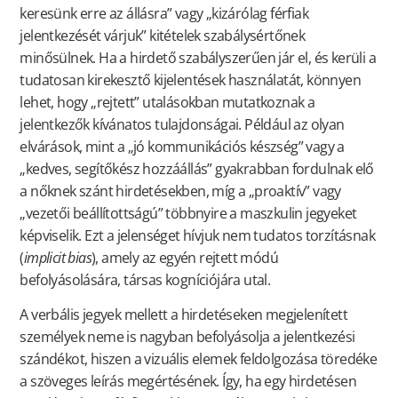
keresünk erre az állásra” vagy „kizárólag férfiak
jelentkezését várjuk” kitételek szabálysértőnek
minősülnek. Ha a hirdető szabályszerűen jár el, és kerüli a
tudatosan kirekesztő kijelentések használatát, könnyen
lehet, hogy „rejtett” utalásokban mutatkoznak a
jelentkezők kívánatos tulajdonságai. Például az olyan
elvárások, mint a „jó kommunikációs készség” vagy a
„kedves, segítőkész hozzáállás” gyakrabban fordulnak elő
a nőknek szánt hirdetésekben, míg a „proaktív” vagy
„vezetői beállítottságú” többnyire a maszkulin jegyeket
képviselik. Ezt a jelenséget hívjuk nem tudatos torzításnak
(
implicit bias
), amely az egyén rejtett módú
befolyásolására, társas kogníciójára utal.
A verbális jegyek mellett a hirdetéseken megjelenített
személyek neme is nagyban befolyásolja a jelentkezési
szándékot, hiszen a vizuális elemek feldolgozása töredéke
a szöveges leírás megértésének. Így, ha egy hirdetésen