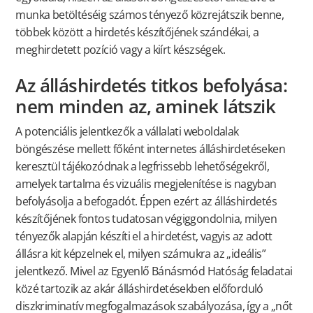
munka betöltéséig számos tényező közrejátszik benne,
többek között a hirdetés készítőjének szándékai, a
meghirdetett pozíció vagy a kiírt készségek.
Az álláshirdetés titkos befolyása:
nem minden az, aminek látszik
A potenciális jelentkezők a vállalati weboldalak
böngészése mellett főként internetes álláshirdetéseken
keresztül tájékozódnak a legfrissebb lehetőségekről,
amelyek tartalma és vizuális megjelenítése is nagyban
befolyásolja a befogadót. Éppen ezért az álláshirdetés
készítőjének fontos tudatosan végiggondolnia, milyen
tényezők alapján készíti el a hirdetést, vagyis az adott
állásra kit képzelnek el, milyen számukra az „ideális”
jelentkező. Mivel az Egyenlő Bánásmód Hatóság feladatai
közé tartozik az akár álláshirdetésekben előforduló
diszkriminatív megfogalmazások szabályozása, így a „nőt