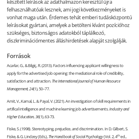
készített leírások az adathalmazon keresztül újra
felhasználhatóak lesznek, ami jogi következményeket is
vonhat maga után. Érdemes tehát emberi tudásközpontú
leírásokat gyártani, amelyek a betölteni kívánt pozícióhoz
szükséges, biztonságos adatokból táplálkozó,
diszkriminációmentes álláshirdetések alapját szolgálják.
Források
Acarlar, G., & Bilgiç, R. (2013). Factors influencing applicant willingness to
apply for the advertised job opening: the mediational role of credibility,
satisfaction and attraction.
The International Journal of Human Resource
Management, 24
(1), 50–77.
Amit, V., Kamal, L. & Payal, V. (2021). An investigation of skill requirements in
artifical intelligence and machine learning job advertisements.
Industry and
Higher Education, 36
(1), 63-73.
Fiske, S. (1998). Stereotyping, prejudice, and discrimination. In D. Gilbert, S.
th
Fiske, & G. Lindzey (Eds.),
The Handbook of Social Psychology
(Vol. 2, 4
ed.,