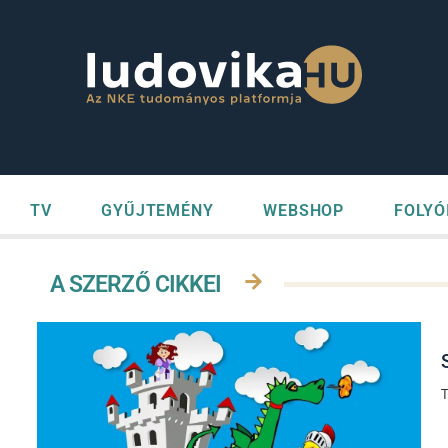
TV
GYŰJTEMÉNY
WEBSHOP
FOLYÓ
A SZERZŐ CIKKEI
T