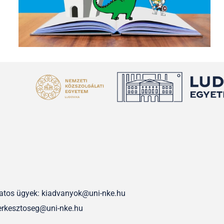
olatos ügyek: kiadvanyok@uni-nke.hu
erkesztoseg@uni-nke.hu