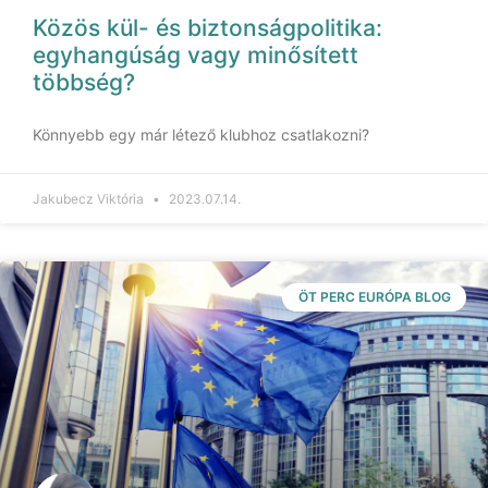
Közös kül- és biztonságpolitika:
egyhangúság vagy minősített
többség?
Könnyebb egy már létező klubhoz csatlakozni?
Jakubecz Viktória
2023.07.14.
ÖT PERC EURÓPA BLOG