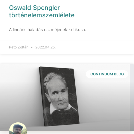
Oswald Spengler
történelemszemlélete
A lineáris haladás eszméjének kritikusa.
Pető Zoltán
2022.04.25.
CONTINUUM BLOG