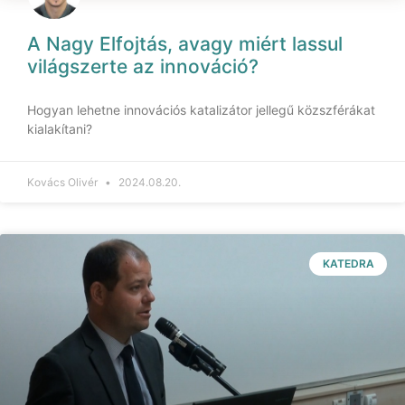
A Nagy Elfojtás, avagy miért lassul
világszerte az innováció?
Hogyan lehetne innovációs katalizátor jellegű közszférákat
kialakítani?
Kovács Olivér
2024.08.20.
KATEDRA