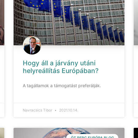
Hogy áll a járvány utáni
helyreállítás Európában?
A tagállamok a támogatást preferálják.
Navracsics Tibor
2021.10.14.
ÖT PERC EURÓPA BLOG