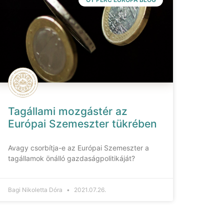
Tagállami mozgástér az
Európai Szemeszter tükrében
Avagy csorbítja-e az Európai Szemeszter a
tagállamok önálló gazdaságpolitikáját?
Bagi Nikoletta Dóra
2021.07.26.