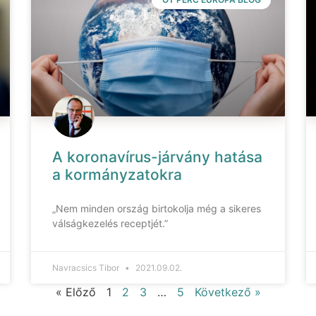
A koronavírus-járvány hatása
a kormányzatokra
„Nem minden ország birtokolja még a sikeres
válságkezelés receptjét.”
Navracsics Tibor
2021.09.02.
« Előző
1
2
3
…
5
Következő »