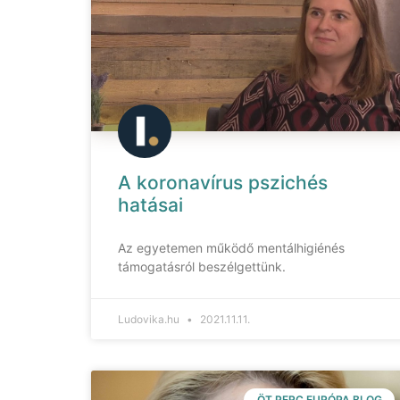
A koronavírus pszichés
hatásai
Az egyetemen működő mentálhigiénés
támogatásról beszélgettünk.
Ludovika.hu
2021.11.11.
ÖT PERC EURÓPA BLOG