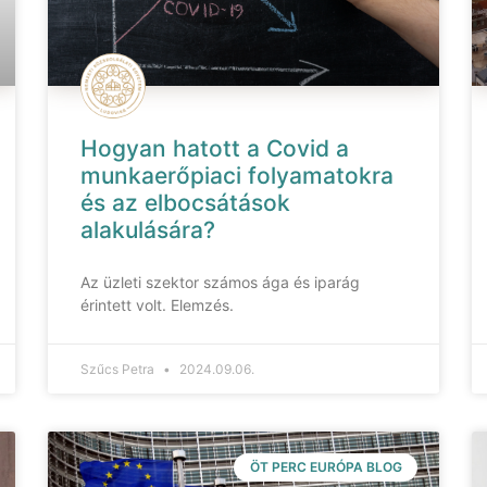
Hogyan hatott a Covid a
munkaerőpiaci folyamatokra
és az elbocsátások
alakulására?
Az üzleti szektor számos ága és iparág
érintett volt. Elemzés.
Szűcs Petra
2024.09.06.
ÖT PERC EURÓPA BLOG