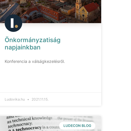
Önkormányzatiság
napjainkban
Konferencia a válságkezelésről.
Ludovika.hu
2021.11.15.
LUDECON BLOG