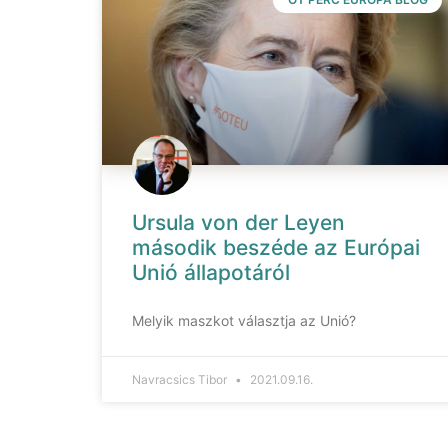
Ursula von der Leyen
második beszéde az Európai
Unió állapotáról
Melyik maszkot választja az Unió?
Navracsics Tibor
2021.09.16.