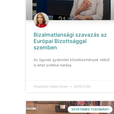
Bizalmatlansági szavazás az
Európai Bizottsággal
szemben
Az ügynek gyakorlati következmények nélkül
is lehet politikai hatása.
Pesztericz-Kalas Vivien
2025.07.09.
EGYETEMES TUDOMÁNY