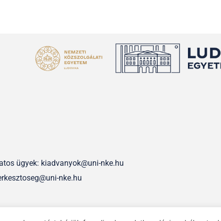
olatos ügyek: kiadvanyok@uni-nke.hu
erkesztoseg@uni-nke.hu
IMPRESSZUM