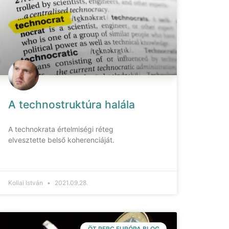
A technostruktúra halála
A technokrata értelmiségi réteg
elvesztette belső koherenciáját.
Kollai István
2021.09.28.
ÖT PERC EURÓPA BLOG