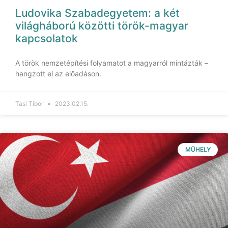
Ludovika Szabadegyetem: a két
világháború közötti török-magyar
kapcsolatok
A török nemzetépítési folyamatot a magyarról mintázták –
hangzott el az előadáson.
Tasi Tibor
2023.02.15.
MŰHELY