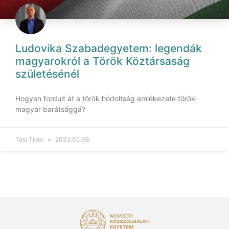
Ludovika Szabadegyetem: legendák
magyarokról a Török Köztársaság
születésénél
Hogyan fordult át a török hódoltság emlékezete török-
magyar barátsággá?
Tasi Tibor
2023.02.08.