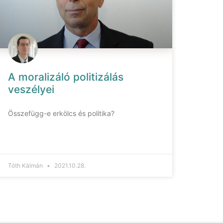
A moralizáló politizálás
veszélyei
Összefügg-e erkölcs és politika?
Tóth Kálmán
2021.10.28.