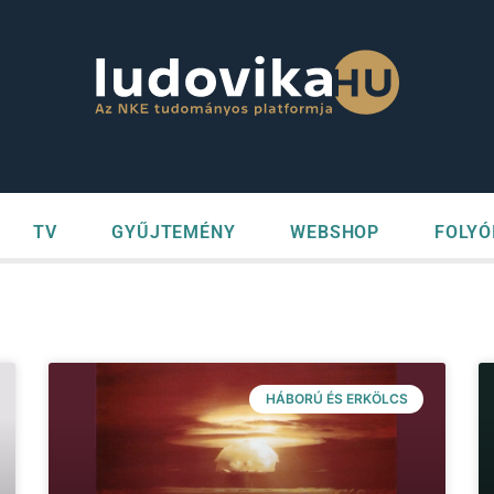
TV
GYŰJTEMÉNY
WEBSHOP
FOLYÓ
HÁBORÚ ÉS ERKÖLCS