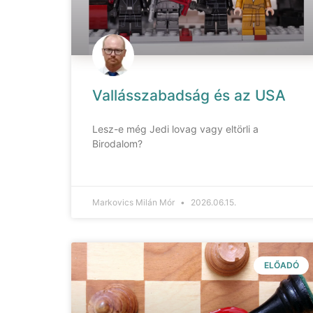
Vallásszabadság és az USA
Lesz-e még Jedi lovag vagy eltörli a
Birodalom?
Markovics Milán Mór
2026.06.15.
ELŐADÓ