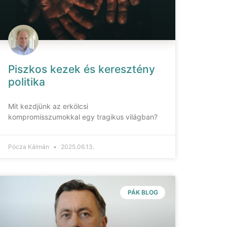
Piszkos kezek és keresztény
politika
Mit kezdjünk az erkölcsi
kompromisszumokkal egy tragikus világban?
Pócza Kálmán
2025.06.13.
PÁK BLOG