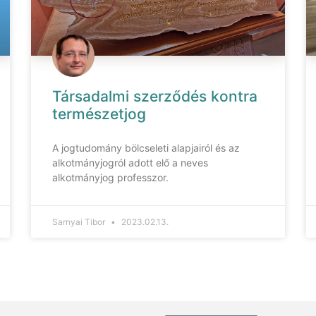
Társadalmi szerződés kontra
természetjog
A jogtudomány bölcseleti alapjairól és az
alkotmányjogról adott elő a neves
alkotmányjog professzor.
Sarnyai Tibor
2023.02.13.