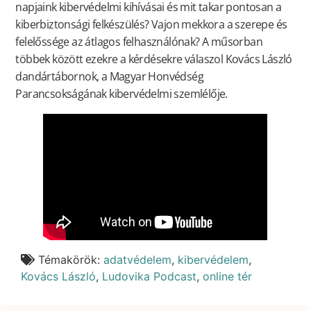
napjaink kibervédelmi kihívásai és mit takar pontosan a
kiberbiztonsági felkészülés? Vajon mekkora a szerepe és
felelőssége az átlagos felhasználónak? A műsorban
többek között ezekre a kérdésekre válaszol Kovács László
dandártábornok, a Magyar Honvédség
Parancsokságának kibervédelmi szemlélője.
Témakörök:
adatvédelem
,
kibervédelem
,
Kovács László
,
Ludovika Podcast
,
online tér