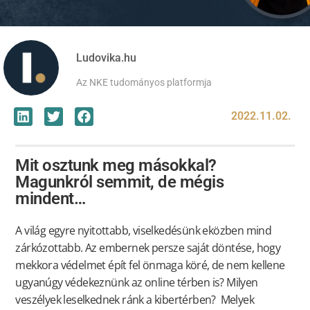
Ludovika.hu
Az NKE tudományos platformja
2022.11.02.
Mit osztunk meg másokkal?
Magunkról semmit, de mégis
mindent…
A világ egyre nyitottabb, viselkedésünk eközben mind
zárkózottabb. Az embernek persze saját döntése, hogy
mekkora védelmet épít fel önmaga köré, de nem kellene
ugyanúgy védekeznünk az online térben is? Milyen
veszélyek leselkednek ránk a kibertérben? Melyek