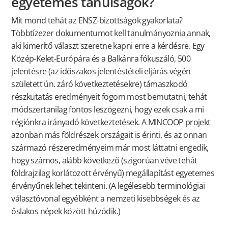
egyetemes tanulságok?
Mit mond tehát az ENSZ-bizottságok gyakorlata?
Többtízezer dokumentumot kell tanulmányoznia annak,
aki kimerítő választ szeretne kapni erre a kérdésre. Egy
Közép-Kelet-Európára és a Balkánra fókuszáló, 500
jelentésre (az időszakos jelentéstételi eljárás végén
született ún. záró következtetésekre) támaszkodó
részkutatás eredményeit fogom most bemutatni, tehát
módszertanilag fontos leszögezni, hogy ezek csak a mi
régiónkra irányadó következtetések. A MINCOOP projekt
azonban más földrészek országait is érinti, és az onnan
származó részeredményeim már most láttatni engedik,
hogy számos, alább következő (szigorúan véve tehát
földrajzilag korlátozott érvényű) megállapítást egyetemes
érvényűnek lehet tekinteni. (A legélesebb terminológiai
választóvonal egyébként a nemzeti kisebbségek és az
őslakos népek között húzódik.)