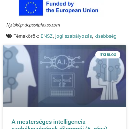
Nyitókép: depositphotos.com
Témakörök:
ENSZ
,
jogi szabályozás
,
kisebbség
ITKI BLOG
A mesterséges intelligencia