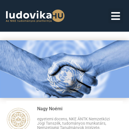
Nagy Noémi
egyetemi docens, NKE ÁNTK Nemzetközi
Jogi Tanszék, tudományos munkatárs,
Nemzetiségi Tanulmányok Intézete,