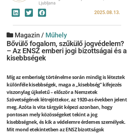
Ljubljana
2025.08.13.
Magazin /
Műhely
Bővülő fogalom, szűkülő jogvédelem?
– Az ENSZ emberi jogi bizottságai és a
kisebbségek
Míg az emberiség történelme során mindig is léteztek
különféle kisebbségek, maga a „kisebbség” kifejezés
viszonylag újkeletű – először a Nemzetek
Szövetségének létrejöttekor, az 1920-as években jelent
meg. Azóta is vita tárgyát képezi azonban, hogy
pontosan mely közösségeket tekint a jog
kisebbségnek, és kik a védelemre érdemes személyek.
Mit mond etekintetben az ENSZ bizottságok