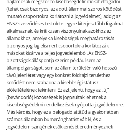
hajlamosak megszorító kisebbségdefiníciókat elfogadni
(tehát csak bizonyos, az adott állammal szoros kötődést
mutató csoportokra korlátozni a jogvédelmet), addig az
ENSZ szerződéses testületei egyre kiterjesztőbb fogalmat
alkalmaznak, és kritikusan viszonyulnak azokhoz az
államokhoz, amelyek a kisebbségek meghatározását
bizonyos jogilag elismert csoportokra korlátozzák,
másokat kizárva a teljes jogvédelemből. Az ENSZ-
bizottságok álláspontja szerint például sem az
állampolgárságot, sem az állam területén való hosszú
távú jelenlétet vagy egy konkrét földrajzi területhez
kötődést nem szabadna a kisebbségi státusz
előfeltételének tekinteni. Ez azt jelenti, hogy az „új”
(bevándorló) közösségek is jogosultak lehetnek a
kisebbségvédelmi rendelkezések nyújtotta jogvédelemre.
Más kérdés, hogy ez a befogadó attitűd a gyakorlatban
számos államban bumeránghatást vált ki, és a
jogvédelem szintjének csökkenését eredményezheti.