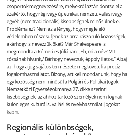
csoportok megnevezésére, melyekről aztán döntse el a
szakértő, hogy régi vagy új, etnikai, nemzeti, vallási vagy
egyéb (nem tradicionális) kisebbségnek minősülnek-e.
Probléma ez? Nem az a lényeg, hogy megfelelő
védelemben részesüljenek az arra rászoruló közösségek,
akárhogy is nevezzük őket? Már Shakespeare is
megmondta a Rómeó és Júliában: „Eh, mi a név? Mit
rózsának hívunk,/ Bárhogy nevezzük, éppoly illatos.” A baj
az, hogy a jog sajátos természete megköveteli a precíz
fogalomhasználatot. Bizony, azt kell mondanunk, hogy ha
egy közösség nem minősül a Polgári és Politikai Jogok
Nemzetközi Egyezségokmánya 27. cikke szerinti
kisebbségnek, az ahhoz tartozó személyek nem fognak
különleges kulturális, vallási és nyelvhasználati jogokat
kapni.
Regionális különbségek,