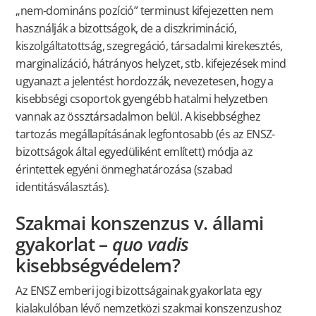
„nem-domináns pozíció” terminust kifejezetten nem
használják a bizottságok, de a diszkrimináció,
kiszolgáltatottság, szegregáció, társadalmi kirekesztés,
marginalizáció, hátrányos helyzet, stb. kifejezések mind
ugyanazt a jelentést hordozzák, nevezetesen, hogy a
kisebbségi csoportok gyengébb hatalmi helyzetben
vannak az össztársadalmon belül. A kisebbséghez
tartozás megállapításának legfontosabb (és az ENSZ-
bizottságok által egyedüliként említett) módja az
érintettek egyéni önmeghatározása (szabad
identitásválasztás).
Szakmai konszenzus v. állami
gyakorlat –
quo vadis
kisebbségvédelem?
Az ENSZ emberi jogi bizottságainak gyakorlata egy
kialakulóban lévő nemzetközi szakmai konszenzushoz