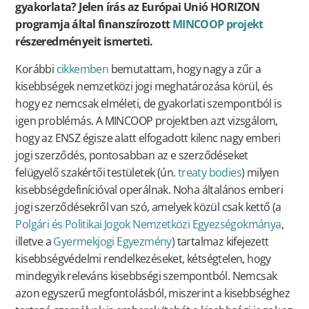
gyakorlata? Jelen írás az Európai Unió HORIZON
programja által finanszírozott
MINCOOP projekt
részeredményeit ismerteti.
Korábbi
cikkemben
bemutattam, hogy nagy a zűr a
kisebbségek nemzetközi jogi meghatározása körül, és
hogy ez nemcsak elméleti, de gyakorlati szempontból is
igen problémás. A MINCOOP projektben azt vizsgálom,
hogy az ENSZ égisze alatt elfogadott kilenc nagy emberi
jogi szerződés, pontosabban az e szerződéseket
felügyelő szakértői testületek (ún.
treaty bodies
) milyen
kisebbségdefinícióval operálnak. Noha általános emberi
jogi szerződésekről van szó, amelyek közül csak kettő (a
Polgári és Politikai Jogok Nemzetközi Egyezségokmánya
,
illetve a
Gyermekjogi Egyezmény
) tartalmaz kifejezett
kisebbségvédelmi rendelkezéseket, kétségtelen, hogy
mindegyik releváns kisebbségi szempontból. Nemcsak
azon egyszerű megfontolásból, miszerint a kisebbséghez