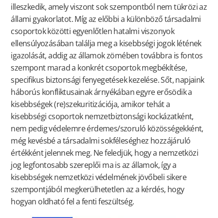
illeszkedik, amely viszont sok szempontból nem tükrözi az
állami gyakorlatot. Míg az előbbi a különböző társadalmi
csoportok közötti egyenlőtlen hatalmi viszonyok
ellensúlyozásában találja meg a kisebbségi jogok létének
igazolását, addig az államok zömében továbbra is fontos
szempont marad a konkrét csoportok megbékítése,
specifikus biztonsági fenyegetések kezelése. Sőt, napjaink
háborús konfliktusainak árnyékában egyre erősödik a
kisebbségek (re)szekuritizációja, amikor tehát a
kisebbségi csoportok nemzetbiztonsági kockázatként,
nem pedig védelemre érdemes/szoruló közösségekként,
még kevésbé a társadalmi sokféleséghez hozzájáruló
értékként jelennek meg. Ne feledjük, hogy a nemzetközi
jog legfontosabb szereplői ma is az államok, így a
kisebbségek nemzetközi védelmének jövőbeli sikere
szempontjából megkerülhetetlen az a kérdés, hogy
hogyan oldható fel a fenti feszültség.