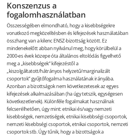
Konszenzus a
fogalomhasználatban
Összességében elmondható, hogy a kisebbségekre
vonatkozó megközelítésben és kifejezések használatában
összhang van a kilenc ENSZ-bizottság között. Ez
mindenekelőtt abban nyilvánul meg, hogy körülbelül a
2000-es évek közepe óta általános eltolódás figyelhető
meg a „kisebbségek” kifejezéstől a
„kiszolgáltatott/hátrányos helyzetű/marginalizált
csoportok” gyűjtőfogalma használatának irányába.
Azonban a bizottságok nem következetesek az egyes
kifejezések alkalmazásában (ha úgy tetszik, egységesen
következetlenek). Különféle fogalmakat használnak
felcserélhetően, úgy mint: etnikai és/vagy nemzeti
kisebbségek, nemzetiségek, etnikai kisebbségi csoportok,
nemzeti kisebbségi csoportok, etnikai csoportok, nemzeti
csoportok stb. Úgy tűnik, hogy a bizottságok a