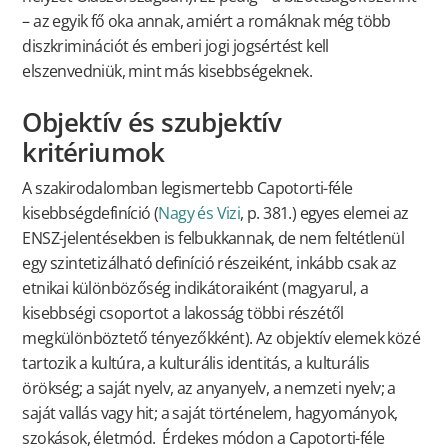
– az egyik fő oka annak, amiért a romáknak még több
diszkriminációt és emberi jogi jogsértést kell
elszenvedniük, mint más kisebbségeknek.
Objektív és szubjektív
kritériumok
A szakirodalomban legismertebb Capotorti-féle
kisebbségdefiníció (
Nagy és Vizi
, p. 381.) egyes elemei az
ENSZ-jelentésekben is felbukkannak, de nem feltétlenül
egy szintetizálható definíció részeiként, inkább csak az
etnikai különbözőség indikátoraiként (magyarul, a
kisebbségi csoportot a lakosság többi részétől
megkülönböztető tényezőkként). Az objektív elemek közé
tartozik a kultúra, a kulturális identitás, a kulturális
örökség; a saját nyelv, az anyanyelv, a nemzeti nyelv; a
saját vallás vagy hit; a saját történelem, hagyományok,
szokások, életmód. Érdekes módon a Capotorti-féle