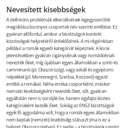
Nevesített kisebbségek
A definíciós problémák elkerülésének legegyszerűbb
megoldása bizonyos csoportok név szerinti említése. Ez
gyakran előfordul, amikor a bizottságok konkrét
közösségek helyzetéről érdeklődnek. A mi régiónkban
például a romák egyedi kategóriát képeznek. A korai
jelentésekben gyakran cigányoknak vagy nomádoknak
nevezték őket, míg újabban egyes államokban a szinti és
camminanti (pl. Olaszország), vagy askáli és egyiptomi
népekkel (pl. Montenegró, Szerbia, Koszovó) együtt
említik a romákat. Néha etnikai csoportként, máskor
nemzeti kisebbségként nevesítik őket, sőt, gyakran
egyáltalán nem is sorolják be, hanem egyfajta köztes
kategóriaként kezelik őket. Sokáig az ENSZ-bizottságok
egyik fő aggodalma volt, hogy a romák egyes államokban
nem kaptak (nemzeti) kisebbségi státuszt (ma is ez a
helyzet Olaszországban). Ez pedig – a bizottságok szerint