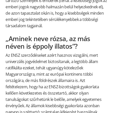
tartozó személyek is emberek (tehát a kisebbségi jogok az
emberi jogok nagyobb halmazán belül helyezkednek el),
de azon tapasztalat okán is, hogy a kisebbségek minden
emberi jog tekintetében sérülékenyebbek a többségi
társadalom tagjainál.
„Aminek neve rózsa, az más
néven is éppoly illatos”?
Az ENSZ szerződéseket azért hasznos vizsgálni, mert
univerzális jogvédelmet biztosítanak, a legtöbb állam
ratifikálta ezeket, tehát ugyanúgy kötelezőek
Magyarországra, mint az európai kontinens többi
országára, de más földrészek államaira is. Azt
feltételezem, hogy ha az ENSZ-bizottságok gyakorlata
kellően következetes és összetartó, akkor olyan
tanulságokat szűrhetünk le belőle, amelyek egyetemes
érvényűek. Az államok kisebbségi gyakorlata azonban
nagyon is széttartó: számtalan kifejezést használnak