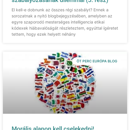
szabályozásának dilemmái (5. rész)
El kell-e dobnunk az összes régi szabályt? Ennek a
sorozatnak a nyitó blogbejegyzésében, amelyben az
egyre szaporodó mesterséges intelligencia etikai
kódexek hiábavalóságát részleteztem, egyúttal ígéretet
tettem, hogy ezek helyett néhány
ÖT PERC EURÓPA BLOG
Morális alapon kell cselekedni!