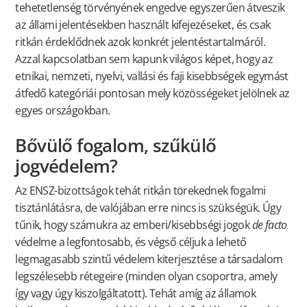
tehetetlenség törvényének engedve egyszerűen átveszik
az állami jelentésekben használt kifejezéseket, és csak
ritkán érdeklődnek azok konkrét jelentéstartalmáról.
Azzal kapcsolatban sem kapunk világos képet, hogy az
etnikai, nemzeti, nyelvi, vallási és faji kisebbségek egymást
átfedő kategóriái pontosan mely közösségeket jelölnek az
egyes országokban.
Bővülő fogalom, szűkülő
jogvédelem?
Az ENSZ-bizottságok tehát ritkán törekednek fogalmi
tisztánlátásra, de valójában erre nincs is szükségük. Úgy
tűnik, hogy számukra az emberi/kisebbségi jogok
de facto
védelme a legfontosabb, és végső céljuk a lehető
legmagasabb szintű védelem kiterjesztése a társadalom
legszélesebb rétegeire (minden olyan csoportra, amely
így vagy úgy kiszolgáltatott). Tehát amíg az államok