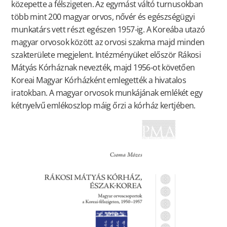
közepette a félszigeten. Az egymást váltó turnusokban
több mint 200 magyar orvos, nővér és egészségügyi
munkatárs vett részt egészen 1957-ig. A Koreába utazó
magyar orvosok között az orvosi szakma majd minden
szakterülete megjelent. Intézményüket először Rákosi
Mátyás Kórháznak nevezték, majd 1956-ot követően
Koreai Magyar Kórházként emlegették a hivatalos
iratokban. A magyar orvosok munkájának emlékét egy
kétnyelvű emlékoszlop máig őrzi a kórház kertjében.