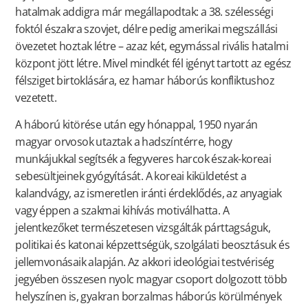
hatalmak addigra már megállapodtak: a 38. szélességi
foktól északra szovjet, délre pedig amerikai megszállási
övezetet hoztak létre – azaz két, egymással rivális hatalmi
központ jött létre. Mivel mindkét fél igényt tartott az egész
félsziget birtoklására, ez hamar háborús konfliktushoz
vezetett.
A háború kitörése után egy hónappal, 1950 nyarán
magyar orvosok utaztak a hadszíntérre, hogy
munkájukkal segítsék a fegyveres harcok észak-koreai
sebesültjeinek gyógyítását. A koreai kiküldetést a
kalandvágy, az ismeretlen iránti érdeklődés, az anyagiak
vagy éppen a szakmai kihívás motiválhatta. A
jelentkezőket természetesen vizsgálták párttagságuk,
politikai és katonai képzettségük, szolgálati beosztásuk és
jellemvonásaik alapján. Az akkori ideológiai testvériség
jegyében összesen nyolc magyar csoport dolgozott több
helyszínen is, gyakran borzalmas háborús körülmények