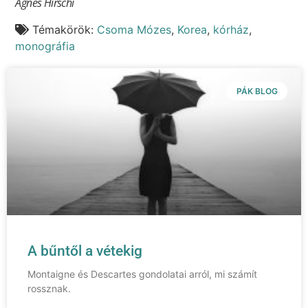
Agnes Hirschi
Témakörök:
Csoma Mózes
,
Korea
,
kórház
,
monográfia
PÁK BLOG
A bűntől a vétekig
Montaigne és Descartes gondolatai arról, mi számít
rossznak.