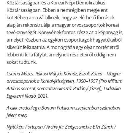
Köztársaságban és a Koreai Népi Demokratikus
Köztársaságban. Ebben a nemrégiben megjelent
kötetében arra vállalkozik, hogy az elérhető források
alapján rekonstruálja a magyar orvoscsoportok koreai
tevékenységét. Könyvének fontos része az a képanyag is,
amelyet részben az egykori csoporttagok hagyatékaiból
sikerült felkutatnia. A monográfia egy olyan történetről
lebbenti fel a fátylat, amelynek részleteiről eddig nem
sokat tudtunk.
Csoma Mózes: Rákosi Mátyás Kórház, Észak-Korea – Magyar
orvoscsoportok a Koreai-félszigeten, 1950–1957 (Pro Militum
Artibus sorozat, sorozatszerkesztő: Padányi József), Ludovika
Egyetemi Kiadó, 2021.
A cikk eredetileg a Bonum Publicum szeptemberi számában
jelent meg.
Nyitókép: Fortepan / Archiv für Zeitgeschichte ETH Zürich /