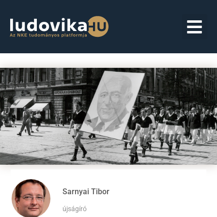
Sarnyai Tibor
újságíró