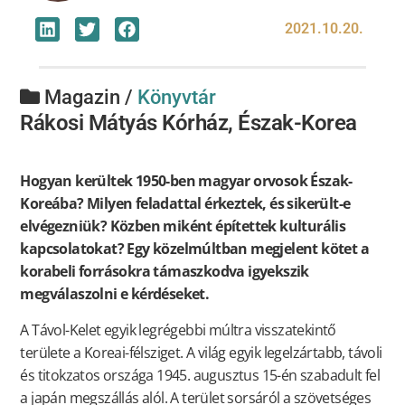
2021.10.20.
Magazin /
Könyvtár
Rákosi Mátyás Kórház, Észak-Korea
Hogyan kerültek 1950-ben magyar orvosok Észak-
Koreába? Milyen feladattal érkeztek, és sikerült-e
elvégezniük? Közben miként építettek kulturális
kapcsolatokat? Egy közelmúltban megjelent kötet a
korabeli forrásokra támaszkodva igyekszik
megválaszolni e kérdéseket.
A Távol-Kelet egyik legrégebbi múltra visszatekintő
területe a Koreai-félsziget. A világ egyik legelzártabb, távoli
és titokzatos országa 1945. augusztus 15-én szabadult fel
a japán megszállás alól. A terület sorsáról a szövetséges