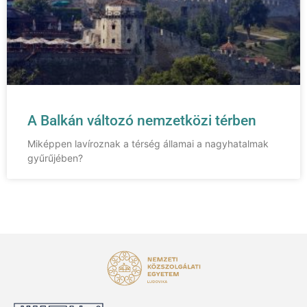
A Balkán változó nemzetközi térben
Miképpen lavíroznak a térség államai a nagyhatalmak
gyűrűjében?