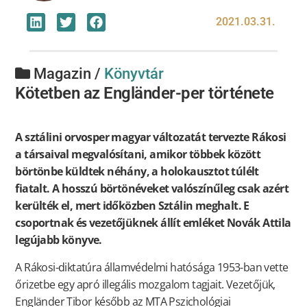
2021.03.31.
Magazin /
Könyvtár
Kötetben az Engländer-per története
A sztálini orvosper magyar változatát tervezte Rákosi
a társaival megvalósítani, amikor többek között
börtönbe küldtek néhány, a holokausztot túlélt
fiatalt. A hosszú börtönéveket valószínűleg csak azért
kerülték el, mert időközben Sztálin meghalt. E
csoportnak és vezetőjüknek állít emléket Novák Attila
legújabb könyve.
A Rákosi-diktatúra államvédelmi hatósága 1953-ban vette
őrizetbe egy apró illegális mozgalom tagjait. Vezetőjük,
Engländer Tibor később az MTA Pszichológiai