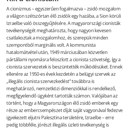
A cionizmus – egyszerűen fogalmazva – zsidó mozgalom
a világon szétszórtan élő zsidók egy hazába, a Sion körüli
Izraelbe való összegyűjtésére. A magyarországi cionisták
tevékenységét meghatározta, hogy nagyon kevesen
csatlakoztak a mozgalomhoz, és szerepük minden
szempontból marginális volt. A kommunista
hatalomátvétel után, 1949 márciusában közvetlen
pártállami nyomásra feloszlott a cionista szövetség, így a
cionista szervezetek is beszüntették működésüket. Ennek
ellenére az 1950-es évek kezdetén a belügyi szervek az
„illegális cionista szervezkedést” továbbra is
meghatározó, nemzetközi dimenziókkal is rendelkező,
megfigyelendő ügyként tartották számon. Valójában az
történt, hogy a Magyarországon élő zsidó emberek egy
része az embercsempészet díját saját vagyonával fedezve
igyekezett eljutni Palesztina területére, Izraelbe – erre
pedig többféle, jórészt illegális üzleti tevékenység is