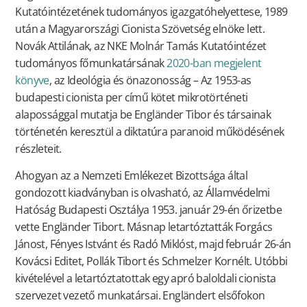
Kutatóintézetének tudományos igazgatóhelyettese, 1989
után a Magyarországi Cionista Szövetség elnöke lett.
Novák Attilának, az NKE Molnár Tamás Kutatóintézet
tudományos főmunkatársának
2020-ban megjelent
könyve
, az Ideológia és önazonosság – Az 1953-as
budapesti cionista per című kötet mikrotörténeti
alapossággal mutatja be Engländer Tibor és társainak
történetén keresztül a diktatúra paranoid működésének
részleteit.
Ahogyan az a Nemzeti Emlékezet Bizottsága által
gondozott kiadványban is olvasható, az Államvédelmi
Hatóság Budapesti Osztálya 1953. január 29-én őrizetbe
vette Engländer Tibort. Másnap letartóztatták Forgács
Jánost, Fényes Istvánt és Radó Miklóst, majd február 26-án
Kovácsi Editet, Pollák Tibort és Schmelzer Kornélt. Utóbbi
kivételével a letartóztatottak egy apró baloldali cionista
szervezet vezető munkatársai. Engländert elsőfokon