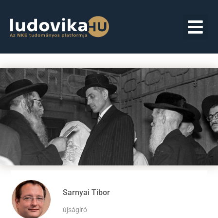
Sarnyai Tibor
újságíró