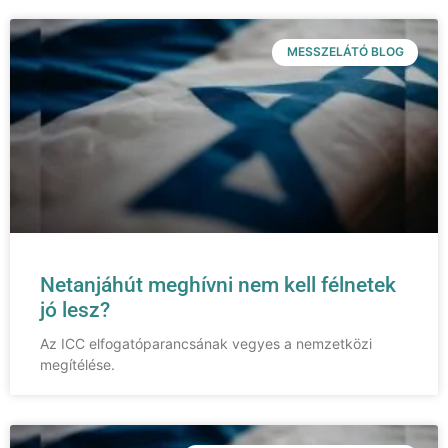
MESSZELÁTÓ BLOG
Netanjáhút meghívni nem kell félnetek
jó lesz?
Az ICC elfogatóparancsának vegyes a nemzetközi
megítélése.