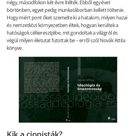
négy, másodfokon két évre ítélték. Ebből egy évet
börtönben, egyet pedig munkatáborban kellett töltenie.
Hogy miért pont őket szemelte ki a hatalom, milyen hazai
és nemzetközi környezetben éltek, hogyan kerültek a
hatóságok célkeresztjébe, mit gondoltak a világról és
végül milyen életutat futottak be – erről szól Novák Attila
könyve.
Kik a cionisták?