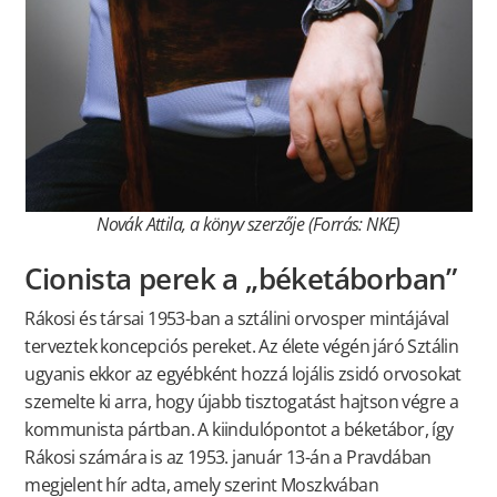
Novák Attila, a könyv szerzője (Forrás: NKE)
Cionista perek a „béketáborban”
Rákosi és társai 1953-ban a sztálini orvosper mintájával
terveztek koncepciós pereket. Az élete végén járó Sztálin
ugyanis ekkor az egyébként hozzá lojális zsidó orvosokat
szemelte ki arra, hogy újabb tisztogatást hajtson végre a
kommunista pártban. A kiindulópontot a béketábor, így
Rákosi számára is az 1953. január 13-án a Pravdában
megjelent hír adta, amely szerint Moszkvában