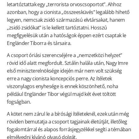
letartóztattak egy „terrorista orvoscsoportot”. Ahhoz
azonban, hogy a cionista „összeesküvés” legalább hihető
legyen, nemcsak zsidó származású elvtársakat, hanem
„zsidó zsidókat” is le kellett tartóztatni. Hosszú
megfigyelésük után a hatóságok éppen ezért csaptak le
Engländer Tiborra és társaira.
A csoport óriási szerencséjére a „nemzetközi helyzet”
rövid idő alatt megfordult. Sztálin halála után, Nagy Imre
első miniszterelnöksége idején már nem volt szükség
erre a nagy cionista koncepciós perre. Az ítéletek
viszonylagos enyhesége is ennek köszönhető, noha
például Engländer Tibor végül majd két évet töltött
fogságban.
A kötet nem zárul le a bírósági ítéleteknél, ezek után még
röviden bemutatja a csoport tagjainak életútját, illetőleg
fogalomtárral és alapos forrásjegyzékkel segíti a témában
elmélyedni kívánó olvasó dolgát.