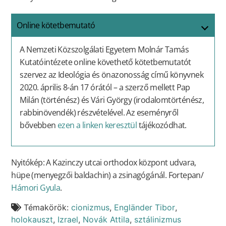
Online kötetbemutató
A Nemzeti Közszolgálati Egyetem Molnár Tamás
Kutatóintézete online követhető kötetbemutatót
szervez az Ideológia és önazonosság című könyvnek
2020. április 8-án 17 órától – a szerző mellett Pap
Milán (történész) és Vári György (irodalomtörténész,
rabbinövendék) részvételével. Az eseményről
bővebben
ezen a linken keresztül
tájékozódhat.
Nyitókép: A Kazinczy utcai orthodox központ udvara,
hüpe (menyegzői baldachin) a zsinagógánál. Fortepan/
Hámori Gyula
.
Témakörök:
cionizmus
,
Engländer Tibor
,
holokauszt
,
Izrael
,
Novák Attila
,
sztálinizmus