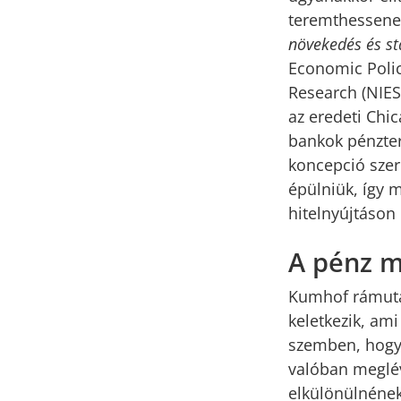
teremthessene
növekedés és st
Economic Polic
Research (NIES
az eredeti Chic
bankok pénztere
koncepció szer
épülniük, így 
hitelnyújtáson 
A pénz m
Kumhof rámutat
keletkezik, ami
szemben, hogy 
valóban meglév
elkülönülnének