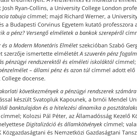
st Josh Ryan-Collins, a University College London prof
ncia tabuja
címmel; majd Richard Werner, a University
 a Budapesti Corvinus Egyetem kutató professzora a
ik a pénz? Versengő elméletek a bankok szerepéről
címm
z és a Modern Monetáris Elmélet
szekcióban Szabó Gerg
t szerzője ismertette elméletét
A szuverén pénz fogalm
s pénzügyi rendszerektől és elméleti iskoláktól
címmel; 
pénzelmélet – állami pénz és azon túl
címmel adott elő
k College docense.
akorlati következmények a pénzügyi rendszerek számár
ssal készült Svatopluk Kapounek, a brnói Mendel Uni
öldi banktulajdon és a hitelezési dinamika a posztátalak
címmel; Kolozsi Pál Péter, az Államadósság Kezelő Kö
helyettese
Digitalizáció és államkötvények
címmel; vala
TK Közgazdaságtani és Nemzetközi Gazdaságtani Tans