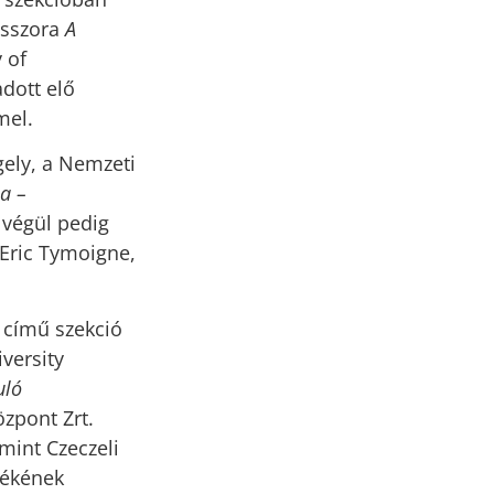
esszora
A
 of
dott elő
el.
ely, a Nemzeti
a –
végül pedig
 Eric Tymoigne,
a
című szekció
versity
uló
zpont Zrt.
mint Czeczeli
zékének