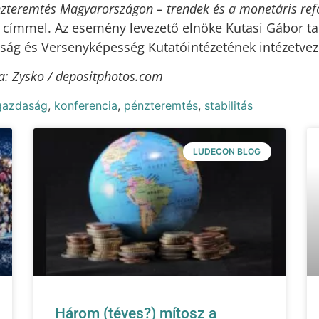
zteremtés Magyarországon – trendek és a monetáris re
címmel. Az esemény levezető elnöke Kutasi Gábor ta
ág és Versenyképesség Kutatóintézetének intézetveze
a: Zysko / depositphotos.com
gazdaság
,
konferencia
,
pénzteremtés
,
stabilitás
LUDECON BLOG
Három (téves?) mítosz a