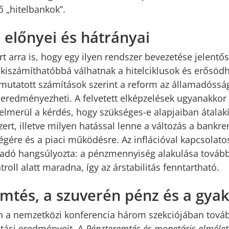
ő „hitelbankok”.
 előnyei és hátrányai
rt arra is, hogy egy ilyen rendszer bevezetése jelentő
l kiszámíthatóbbá válhatnak a hitelciklusok és erősöd
bemutatott számítások szerint a reform az államadóssá
 eredményezheti. A felvetett elképzelések ugyanakkor v
elmerül a kérdés, hogy szükséges-e alapjaiban átalakí
rt, illetve milyen hatással lenne a változás a bankre
gére és a piaci működésre. Az inflációval kapcsolato
őadó hangsúlyozta: a pénzmennyiség alakulása tovább
roll alatt maradna, így az árstabilitás fenntartható.
mtés, a szuverén pénz és a gyak
 a nemzetközi konferencia három szekciójában továb
atási eredményeit. A
Pénzteremtés és monetáris elmélet