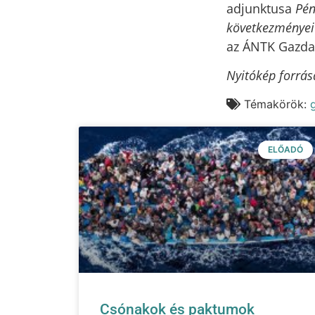
adjunktusa
Pén
következményei
az ÁNTK Gazdas
Nyitókép forrás
Témakörök:
ELŐADÓ
Csónakok és paktumok