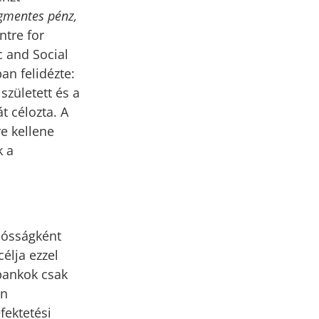
gmentes pénz,
tre for
c and Social
an felidézte:
született és a
t célozta. A
e kellene
k a
dósságként
célja ezzel
bankok csak
en
fektetési