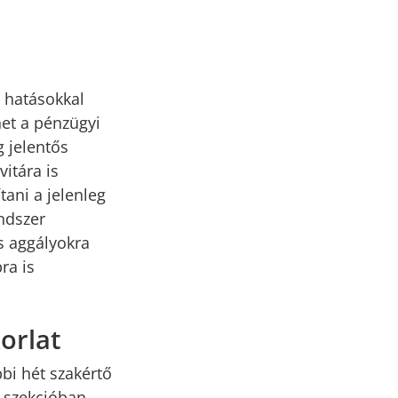
s hatásokkal
het a pénzügyi
g jelentős
itára is
tani a jelenleg
ndszer
s aggályokra
ra is
orlat
bi hét szakértő
szekcióban