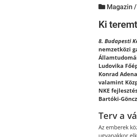
Magazin 
Ki terem
8. Budapesti 
nemzetközi ga
Államtudomán
Ludovika Főép
Konrad Adenau
valamint Közp
NKE fejleszté
Bartóki-Gönc
Terv a vá
Az emberek köz
ugyanakkor elk