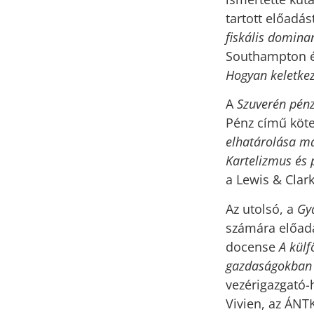
tartott előadá
fiskális domina
Southampton és
Hogyan keletkez
A
Szuverén pén
Pénz című köte
elhatárolása má
Kartelizmus és 
a Lewis & Clar
Az utolsó, a
Gy
számára előadá
docense
A külf
gazdaságokban
vezérigazgató-
Vivien, az ÁN