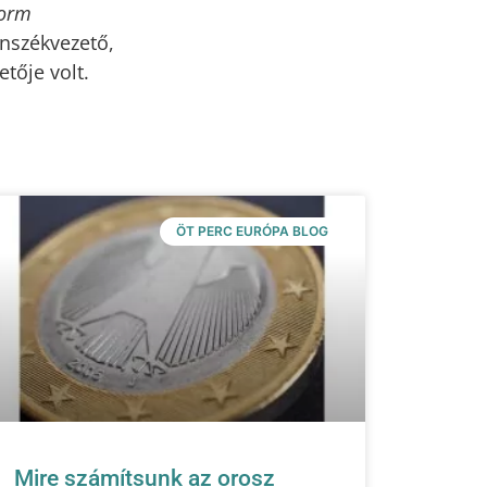
form
nszékvezető,
tője volt.
ÖT PERC EURÓPA BLOG
Mire számítsunk az orosz