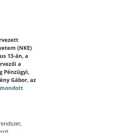
rvezett
gyetem (NKE)
s 13-án, a
rvezői a
g Pénzügyi,
ény Gábor, az
 mondott
rendszer,
énzt