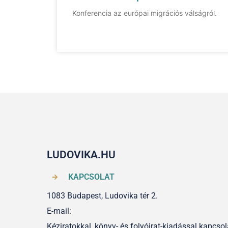
Konferencia az európai migrációs válságról.
LUDOVIKA.HU
KAPCSOLAT
1083 Budapest, Ludovika tér 2.
E-mail:
Kéziratokkal, könyv- és folyóirat-kiadással kapcs