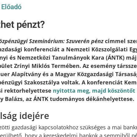
/
Előadó
thet pénzt?
Közpénzügyi Szeminárium: Szuverén pénz
címmel sze
zdasági konferenciát a Nemzeti Közszolgálati E
yi és Nemzetközi Tanulmányok Kara (ÁNTK) máju
ület Zrínyi Miklós Termében. Az esemény társsze
er Alapítvány és a Magyar Közgazdasági Társasá
énzügyi Szakosztálya voltak. A konferenciát Kem
si rektorhelyettese
nyitotta meg, majd köszöntőt
zy Balázs, az ÁNTK tudományos dékánhelyettese.
lság idejére
ötti gazdasági kapcsolatokhoz szükséges a mai bank
erülhető, hogy a kereskedelmi bankok a semmiből p