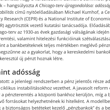
k – hangsúlyozta
A Chicago-terv újragondolása: adóssá
abilitás
című nyitóelőadásában Michael Kumhof, a Cen
y Research (CEPR) és a National Institute of Economi
R) agytrösztök vezető kutatási tanácsadója. Előadásáb
ago-terv az 1930-as évek gazdasági válságának idején 
mtési, valamint hitelezési funkcióinak szétválasztásá
int a bankbetéteknek teljes mértékben meglévő pénzr
megszűnne az a gyakorlat, hogy a kereskedelmi banko
keresztül új pénzt hoznak létre.
int adósság
ott: a jelenlegi rendszerben a pénz jelentős része a
 ciklikus instabilitásokhoz vezethet. A javasolt reform 
a pénzteremtés a központi bankhoz kerüljön, míg a 
ő forrásokat helyezhetnének ki hitelként. A modellb
 a biztonságos betéteket kezelő „pénzbankok” és a be