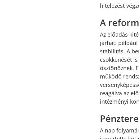
hitelezést végz
A reform
Az előadás kité
járhat: példáu
stabilitás. A 
csökkenését is
ösztönöznek. F
működő rendsze
versenyképessé
reagálva az el
intézményi kont
Pénztere
A nap folyamán
ismertette kut