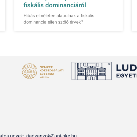
fiskális dominanciáról
Hibás elméleten alapulnak a fiskális
dominancia ellen szóló érvek?
olatos ügyek: kiadvanyok@uni-nke.hu