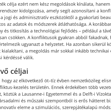
szék célja ezért nem kész megoldások kínálata, hanem
rendszer kidolgozása, amely segít azonosítani a konfl
 a jogi és adminisztratív eszközöktől a gyakorlati bea
os az adatok és módszerek átláthatósága. A korábba
 és titkosítás a technológiai fejlődés – például a táv
san csökken. A konfliktusok gyakran abból fakadnak, h
 értelmezik ugyanazt a helyzetet. Ha azonban sikerül k
kialakítani, a megoldás már sokkal inkább technikai 
 kérdéssé válik.
vő céljai
a, hogy az elkövetkező öt–tíz évben nemzetközileg elis
nfliktus-kezelés területén. Ennek érdekében több veze
 köztük a Lausanne-i Egyetemmel és a Delft-i Vízoktat
társadalmi és műszaki szempontból is erős hátteret bi
innovatív eleme a szimulációs, szerepjátékalapú móds