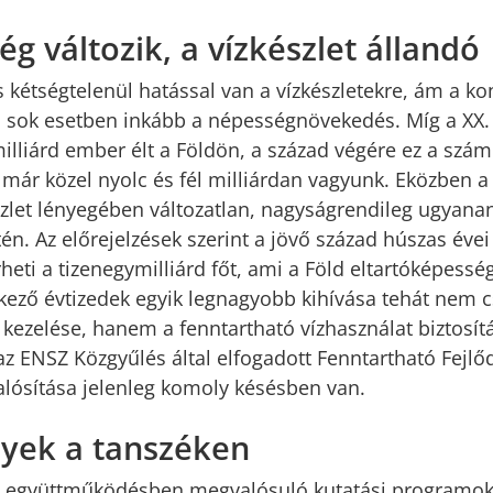
g változik, a vízkészlet állandó
 kétségtelenül hatással van a vízkészletekre, ám a kon
sok esetben inkább a népességnövekedés. Míg a XX. 
illiárd ember élt a Földön, a század végére ez a szám
 már közel nyolc és fél milliárdan vagyunk. Eközben a
szlet lényegében változatlan, nagyságrendileg ugyanan
n. Az előrejelzések szerint a jövő század húszas évei 
heti a tizenegymilliárd főt, ami a Föld eltartóképessé
etkező évtizedek egyik legnagyobb kihívása tehát nem 
k kezelése, hanem a fenntartható vízhasználat biztosít
z ENSZ Közgyűlés által elfogadott Fenntartható Fejlőd
ósítása jelenleg komoly késésben van.
yek a tanszéken
 együttműködésben megvalósuló kutatási programok