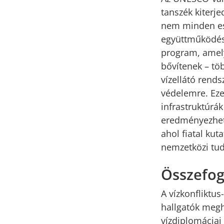
tanszék kiterje
nem minden ese
együttműködés 
program, amely
bővítenek – tö
vízellátó rends
védelemre. Ezek
infrastruktúrák
eredményezheti
ahol fiatal kut
nemzetközi tu
Összefog
A vízkonfliktus
hallgatók megh
vízdiplomáciai 