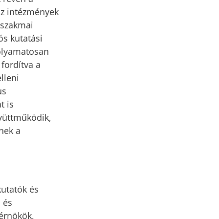
 az intézmények
 szakmai
s kutatási
folyamatosan
fordítva a
lleni
us
t is
gyüttműködik,
znek a
kutatók és
 és
mérnökök,