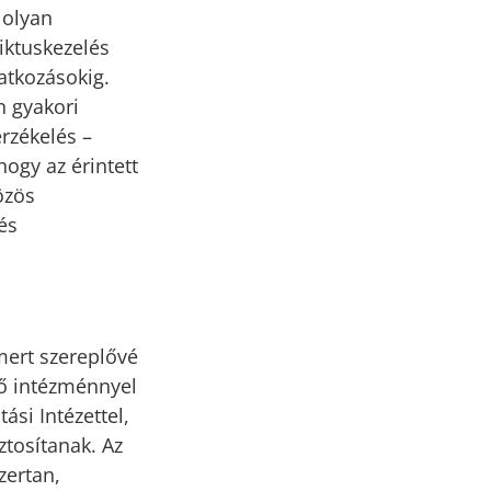
 olyan
iktuskezelés
vatkozásokig.
n gyakori
érzékelés –
ogy az érintett
özös
és
mert szereplővé
tő intézménnyel
ási Intézettel,
ztosítanak. Az
zertan,