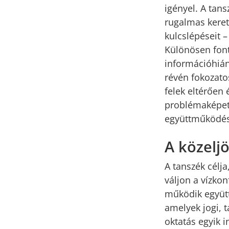
igényel. A tan
rugalmas keret
kulcslépéseit –
Különösen font
információhiány
révén fokozato
felek eltérően
problémaképet 
együttműködési
A közeljö
A tanszék célj
váljon a vízko
működik együtt,
amelyek jogi, 
oktatás egyik 