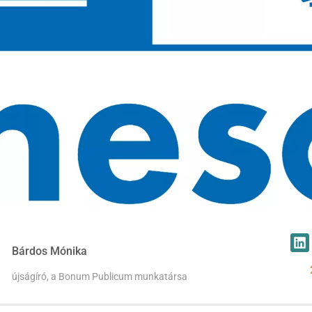
Bárdos Mónika
újságíró, a Bonum Publicum munkatársa