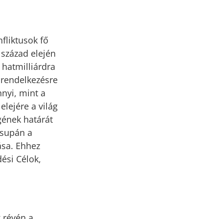
fliktusok fő
század elején
 hatmilliárdra
 rendelkezésre
nyi, mint a
elejére a világ
gének határát
csupán a
ása. Ehhez
ési Célok,
 révén a