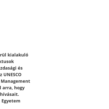
rül kialakuló
iktusok
zdasági és
 Az UNESCO
ct Management
 arra, hogy
hívásait.
i Egyetem