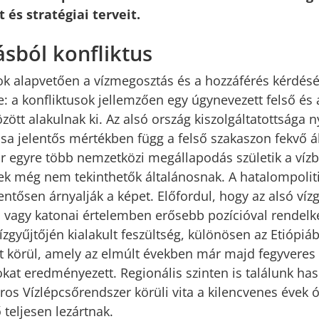
és stratégiai terveit.
sból konfliktus
sok alapvetően a vízmegosztás és a hozzáférés kérdés
: a konfliktusok jellemzően egy úgynevezett felső és 
zött alakulnak ki. Az alsó ország kiszolgáltatottsága n
tása jelentős mértékben függ a felső szakaszon fekvő 
ár egyre több nemzetközi megállapodás születik a víz
zek még nem tekinthetők általánosnak. A hatalompolit
ntősen árnyalják a képet. Előfordul, hogy az alsó víz
i vagy katonai értelemben erősebb pozícióval rendelke
ízgyűjtőjén kialakult feszültség, különösen az Etiópi
 körül, amely az elmúlt években már majd fegyveres
t eredményezett. Regionális szinten is találunk has
s Vízlépcsőrendszer körüli vita a kilencvenes évek ó
teljesen lezártnak.