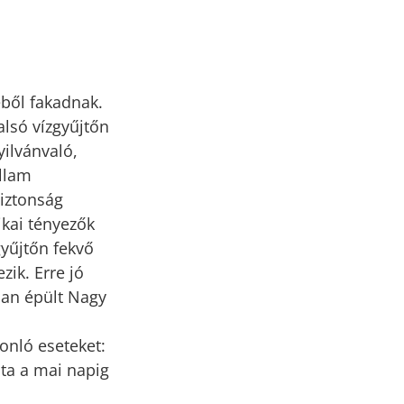
éből fakadnak.
alsó vízgyűjtőn
yilvánvaló,
állam
biztonság
ikai tényezők
gyűjtőn fekvő
zik. Erre jó
ában épült Nagy
onló eseteket:
ta a mai napig