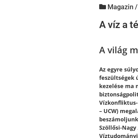
Magazin 
A víz a té
A világ 
Az egyre súly
feszültségek 
kezelése ma m
biztonságpoli
Vízkonfliktus
– UCW) megala
beszámoljunk 
Szöllősi-Nagy
Víztudományi 