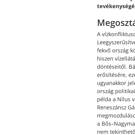
tevékenységét 
Megosztá
A vízkonfliktu
Leegyszerűsítve
fekvő ország kö
hiszen vízellá
döntéseitől. B
erősítésére, e
ugyanakkor jele
ország politika
példa a Nílus v
Reneszánsz Gát
megmozdulásoka
a Bős–Nagymaro
nem tekinthető 