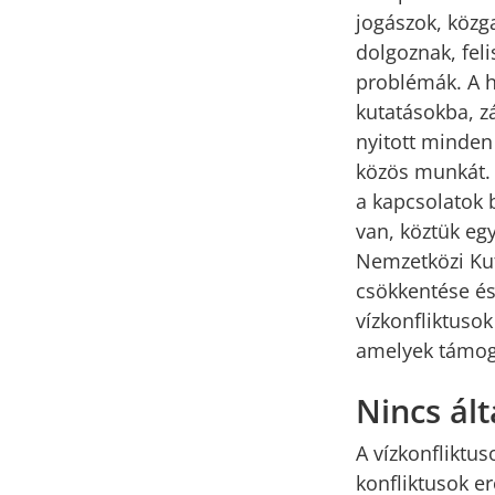
jogászok, közg
dolgoznak, fel
problémák. A h
kutatásokba, z
nyitott minden
közös munkát. 
a kapcsolatok 
van, köztük eg
Nemzetközi Kut
csökkentése és
vízkonfliktuso
amelyek támoga
Nincs ált
A vízkonfliktu
konfliktusok e