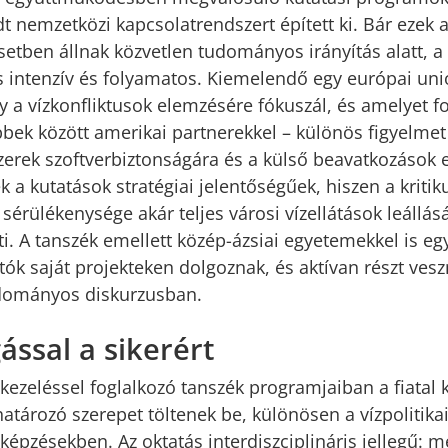
dt nemzetközi kapcsolatrendszert épített ki. Bár ezek
tben állnak közvetlen tudományos irányítás alatt, a
intenzív és folyamatos. Kiemelendő egy európai unió
 a vízkonfliktusok elemzésére fókuszál, és amelyet 
bbek között amerikai partnerekkel – különös figyelmet 
zerek szoftverbiztonságára és a külső beavatkozások e
 a kutatások stratégiai jelentőségűek, hiszen a kritik
 sérülékenysége akár teljes városi vízellátások leállásá
. A tanszék emellett közép-ázsiai egyetemekkel is e
atók saját projekteken dolgoznak, és aktívan részt ves
dományos diskurzusban.
ással a sikerért
-kezeléssel foglalkozó tanszék programjaiban a fiatal 
atározó szerepet töltenek be, különösen a vízpolitikai
képzésekben. Az oktatás interdiszciplináris jellegű: 