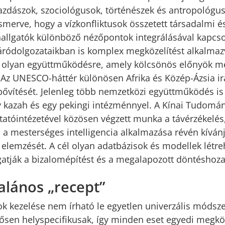
azdászok, szociológusok, történészek és antropológu
ismerve, hogy a vízkonfliktusok összetett társadalmi é
allgatók különböző nézőpontok integrálásával kapcs
áródolgozataikban is komplex megközelítést alkalmaz
 olyan együttműködésre, amely kölcsönös előnyök me
Az UNESCO-háttér különösen Afrika és Közép-Ázsia ir
bővítését. Jelenleg több nemzetközi együttműködés i
y kazah és egy pekingi intézménnyel. A Kínai Tudom
atóintézetével közösen végzett munka a távérzékelés
 a mesterséges intelligencia alkalmazása révén kívánja
k elemzését. A cél olyan adatbázisok és modellek létr
tják a bizalomépítést és a megalapozott döntéshozat
alános „recept”
sok kezelése nem írható le egyetlen univerzális módsze
rősen helyspecifikusak, így minden eset egyedi megköz