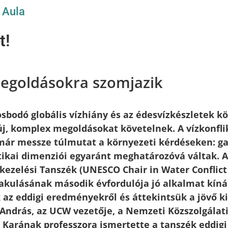
/
Aula
t!
megoldásokra szomjazik
osbodó globális vízhiány és az édesvízkészletek kö
új, komplex megoldásokat követelnek. A vízkonfl
ár messze túlmutat a környezeti kérdéseken: ga
tikai dimenziói egyaránt meghatározóvá váltak.
-kezelési Tanszék (UNESCO Chair in Water Confli
kulásának második évfordulója jó alkalmat kínál
az eddigi eredményekről és áttekintsük a jövő ki
 András, az UCW vezetője, a Nemzeti Közszolgálat
Karának professzora ismertette a tanszék eddigi