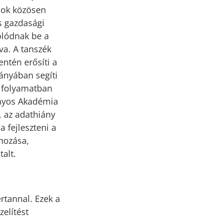
sok közösen
s gazdasági
olódnak be a
va. A tanszék
ntén erősíti a
ányában segíti
s folyamatban
ányos Akadémia
, az adathiány
 fejleszteni a
ehozása,
alt.
rtannal. Ezek a
elítést