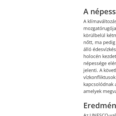
A népessé
A klímaváltozás
mozgatórugója 
körülbelül kétm
nőtt, ma pedig
álló édesvízké
holocén kezdeté
népessége elér
jelenti. A köv
vízkonfliktuso
kapcsolódnak a
amelyek megval
Eredmén
Az UNESCO-val