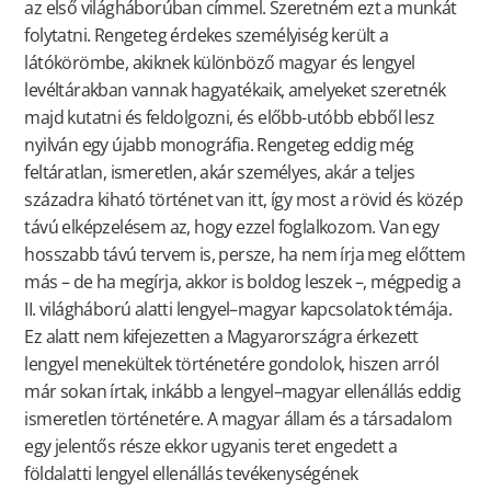
az első világháborúban címmel. Szeretném ezt a munkát
folytatni. Rengeteg érdekes személyiség került a
látókörömbe, akiknek különböző magyar és lengyel
levéltárakban vannak hagyatékaik, amelyeket szeretnék
majd kutatni és feldolgozni, és előbb-utóbb ebből lesz
nyilván egy újabb monográfia. Rengeteg eddig még
feltáratlan, ismeretlen, akár személyes, akár a teljes
századra kiható történet van itt, így most a rövid és közép
távú elképzelésem az, hogy ezzel foglalkozom. Van egy
hosszabb távú tervem is, persze, ha nem írja meg előttem
más – de ha megírja, akkor is boldog leszek –, mégpedig a
II. világháború alatti lengyel–magyar kapcsolatok témája.
Ez alatt nem kifejezetten a Magyarországra érkezett
lengyel menekültek történetére gondolok, hiszen arról
már sokan írtak, inkább a lengyel–magyar ellenállás eddig
ismeretlen történetére. A magyar állam és a társadalom
egy jelentős része ekkor ugyanis teret engedett a
földalatti lengyel ellenállás tevékenységének