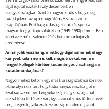
azért is vagyok különösen büszke, mert a lengyel kiadását
díjjal is jutalmazták tavaly decemberben
Lengyelországban. Szintén nagyon örülök, hogy meg
tudott jelenni az új monográfiám, A szocializmus
csapdájában. Politika, gazdaság, kultúra és sport a
magyar–lengyel kapcsolatokban (1945–1990) címmel. Ez a
kötet az elmúlt csaknem 20 év kutatómunkájának
eredménye.
Annál jobb visszhang, minthogy díjjal ismernek el egy
könyvet, talán nem is kell, mégis érdekel, van-e a
lengyel kollégák körében tudományos visszhangja a
kutatómunkájának?
Nagyon nehéz betörni egy másik ország szakmai köreibe,
pláne olyan szinten, hogy tudományos visszhangot is
kiváltson az ember. Lengyelország nagy ország, ahol
sokkal több történész van, így a szocializmus történetével
rengetegen foglalkoznak. Az ország minden nagyobb