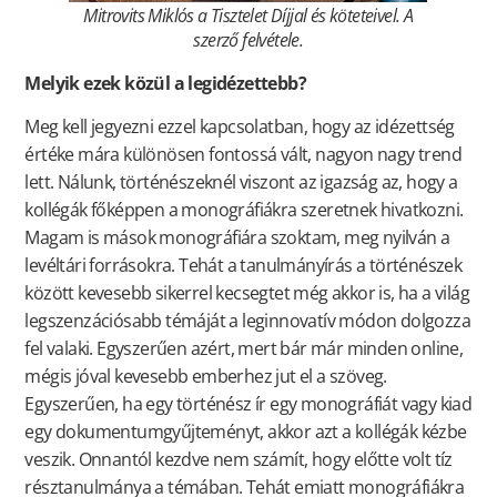
Mitrovits Miklós a Tisztelet Díjjal és köteteivel. A
szerző felvétele.
Melyik ezek közül a legidézettebb?
Meg kell jegyezni ezzel kapcsolatban, hogy az idézettség
értéke mára különösen fontossá vált, nagyon nagy trend
lett. Nálunk, történészeknél viszont az igazság az, hogy a
kollégák főképpen a monográfiákra szeretnek hivatkozni.
Magam is mások monográfiára szoktam, meg nyilván a
levéltári forrásokra. Tehát a tanulmányírás a történészek
között kevesebb sikerrel kecsegtet még akkor is, ha a világ
legszenzációsabb témáját a leginnovatív módon dolgozza
fel valaki. Egyszerűen azért, mert bár már minden online,
mégis jóval kevesebb emberhez jut el a szöveg.
Egyszerűen, ha egy történész ír egy monográfiát vagy kiad
egy dokumentumgyűjteményt, akkor azt a kollégák kézbe
veszik. Onnantól kezdve nem számít, hogy előtte volt tíz
résztanulmánya a témában. Tehát emiatt monográfiákra