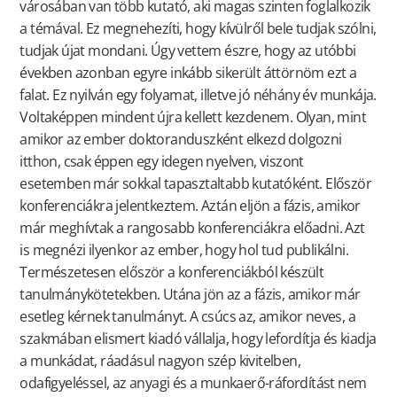
városában van több kutató, aki magas szinten foglalkozik
a témával. Ez megnehezíti, hogy kívülről bele tudjak szólni,
tudjak újat mondani. Úgy vettem észre, hogy az utóbbi
években azonban egyre inkább sikerült áttörnöm ezt a
falat. Ez nyilván egy folyamat, illetve jó néhány év munkája.
Voltaképpen mindent újra kellett kezdenem. Olyan, mint
amikor az ember doktoranduszként elkezd dolgozni
itthon, csak éppen egy idegen nyelven, viszont
esetemben már sokkal tapasztaltabb kutatóként. Először
konferenciákra jelentkeztem. Aztán eljön a fázis, amikor
már meghívtak a rangosabb konferenciákra előadni. Azt
is megnézi ilyenkor az ember, hogy hol tud publikálni.
Természetesen először a konferenciákból készült
tanulmánykötetekben. Utána jön az a fázis, amikor már
esetleg kérnek tanulmányt. A csúcs az, amikor neves, a
szakmában elismert kiadó vállalja, hogy lefordítja és kiadja
a munkádat, ráadásul nagyon szép kivitelben,
odafigyeléssel, az anyagi és a munkaerő-ráfordítást nem