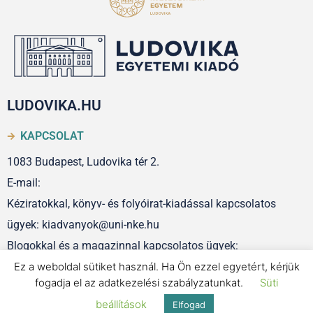
LUDOVIKA.HU
KAPCSOLAT
1083 Budapest, Ludovika tér 2.
E-mail:
Kéziratokkal, könyv- és folyóirat-kiadással kapcsolatos
ügyek: kiadvanyok@uni-nke.hu
Blogokkal és a magazinnal kapcsolatos ügyek:
szerkesztoseg@uni-nke.hu
Ez a weboldal sütiket használ. Ha Ön ezzel egyetért, kérjük
fogadja el az adatkezelési szabályzatunkat.
Süti
beállítások
Elfogad