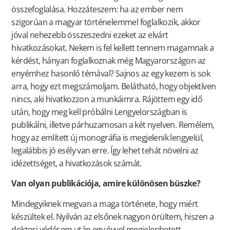
összefoglalása. Hozzáteszem: ha az ember nem
szigorúan a magyar történelemmel foglalkozik, akkor
jóval nehezebb összeszedni ezeket az elvárt
hivatkozásokat. Nekem is fel kellett tennem magamnak a
kérdést, hányan foglalkoznak még Magyarországon az
enyémhez hasonló témával? Sajnos az egy kezem is sok
arra, hogy ezt megszámoljam. Belátható, hogy objektíven
nincs, aki hivatkozzon a munkáimra. Rájöttem egy idő
után, hogy meg kell próbálni Lengyelországban is
publikálni, illetve párhuzamosan a két nyelven. Remélem,
hogy az említett új monográfia is megjelenik lengyelül,
legalábbis jó esély van erre. Így lehet tehát növelni az
idézettséget, a hivatkozások számát.
Van olyan publikációja, amire különösen büszke?
Mindegyiknek megvan a maga története, hogy miért
készültek el. Nyilván az elsőnek nagyon örültem, hiszen a
doktori védésem után egy évvel megjelenhetett.