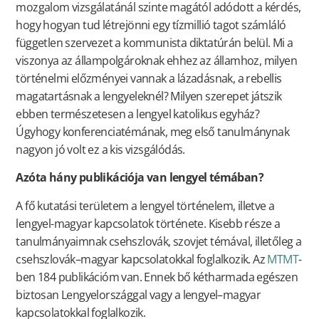
mozgalom vizsgálatánál szinte magától adódott a kérdés,
hogy hogyan tud létrejönni egy tízmillió tagot számláló
független szervezet a kommunista diktatúrán belül. Mi a
viszonya az állampolgároknak ehhez az államhoz, milyen
történelmi előzményei vannak a lázadásnak, a rebellis
magatartásnak a lengyeleknél? Milyen szerepet játszik
ebben természetesen a lengyel katolikus egyház?
Úgyhogy konferenciatémának, meg első tanulmánynak
nagyon jó volt ez a kis vizsgálódás.
Azóta hány publikációja van lengyel témában?
A fő kutatási területem a lengyel történelem, illetve a
lengyel-magyar kapcsolatok története. Kisebb része a
tanulmányaimnak csehszlovák, szovjet témával, illetőleg a
csehszlovák–magyar kapcsolatokkal foglalkozik. Az
MTMT
-
ben 184 publikációm van. Ennek bő kétharmada egészen
biztosan Lengyelországgal vagy a lengyel–magyar
kapcsolatokkal foglalkozik.