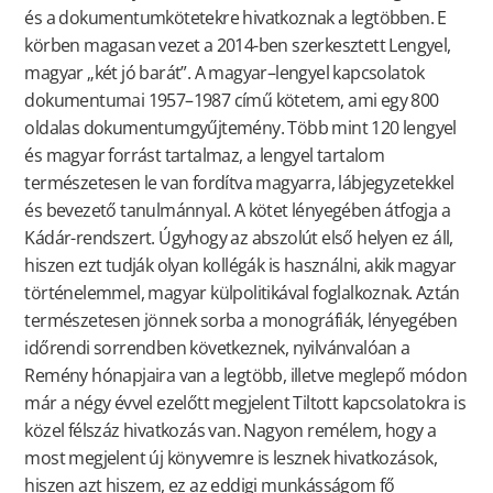
és a dokumentumkötetekre hivatkoznak a legtöbben. E
körben magasan vezet a 2014-ben szerkesztett Lengyel,
magyar „két jó barát”. A magyar–lengyel kapcsolatok
dokumentumai 1957–1987 című kötetem, ami egy 800
oldalas dokumentumgyűjtemény. Több mint 120 lengyel
és magyar forrást tartalmaz, a lengyel tartalom
természetesen le van fordítva magyarra, lábjegyzetekkel
és bevezető tanulmánnyal. A kötet lényegében átfogja a
Kádár-rendszert. Úgyhogy az abszolút első helyen ez áll,
hiszen ezt tudják olyan kollégák is használni, akik magyar
történelemmel, magyar külpolitikával foglalkoznak. Aztán
természetesen jönnek sorba a monográfiák, lényegében
időrendi sorrendben következnek, nyilvánvalóan a
Remény hónapjaira van a legtöbb, illetve meglepő módon
már a négy évvel ezelőtt megjelent Tiltott kapcsolatokra is
közel félszáz hivatkozás van. Nagyon remélem, hogy a
most megjelent új könyvemre is lesznek hivatkozások,
hiszen azt hiszem, ez az eddigi munkásságom fő