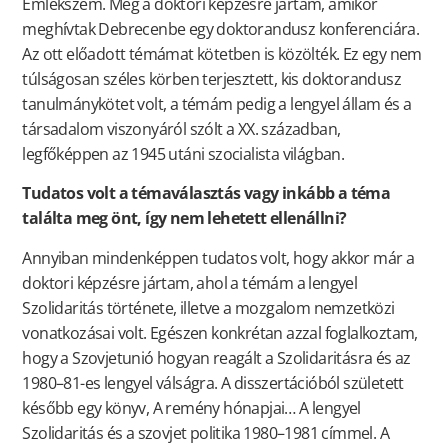
Emlékszem. Még a doktori képzésre jártam, amikor
meghívtak Debrecenbe egy doktorandusz konferenciára.
Az ott előadott témámat kötetben is közölték. Ez egy nem
túlságosan széles körben terjesztett, kis doktorandusz
tanulmánykötet volt, a témám pedig a lengyel állam és a
társadalom viszonyáról szólt a XX. században,
legfőképpen az 1945 utáni szocialista világban.
Tudatos volt a témaválasztás vagy inkább a téma
találta meg önt, így nem lehetett ellenállni?
Annyiban mindenképpen tudatos volt, hogy akkor már a
doktori képzésre jártam, ahol a témám a lengyel
Szolidaritás története, illetve a mozgalom nemzetközi
vonatkozásai volt. Egészen konkrétan azzal foglalkoztam,
hogy a Szovjetunió hogyan reagált a Szolidaritásra és az
1980–81-es lengyel válságra. A disszertációból született
később egy könyv, A remény hónapjai… A lengyel
Szolidaritás és a szovjet politika 1980–1981 címmel. A