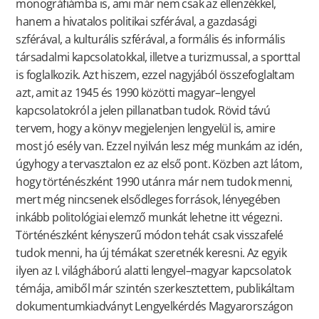
monográfiámba is, ami már nem csak az ellenzékkel,
hanem a hivatalos politikai szférával, a gazdasági
szférával, a kulturális szférával, a formális és informális
társadalmi kapcsolatokkal, illetve a turizmussal, a sporttal
is foglalkozik. Azt hiszem, ezzel nagyjából összefoglaltam
azt, amit az 1945 és 1990 közötti magyar–lengyel
kapcsolatokról a jelen pillanatban tudok. Rövid távú
tervem, hogy a könyv megjelenjen lengyelül is, amire
most jó esély van. Ezzel nyilván lesz még munkám az idén,
úgyhogy a tervasztalon ez az első pont. Közben azt látom,
hogy történészként 1990 utánra már nem tudok menni,
mert még nincsenek elsődleges források, lényegében
inkább politológiai elemző munkát lehetne itt végezni.
Történészként kényszerű módon tehát csak visszafelé
tudok menni, ha új témákat szeretnék keresni. Az egyik
ilyen az I. világháború alatti lengyel–magyar kapcsolatok
témája, amiből már szintén szerkesztettem, publikáltam
dokumentumkiadványt Lengyelkérdés Magyarországon