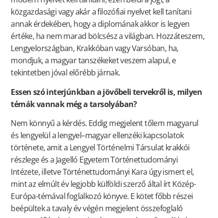
közgazdasági vagy akár a filozófiai nyelvet kell tanítani
annak érdekében, hogy a diplomának akkor is legyen
értéke, ha nem marad bölcsész a világban. Hozzáteszem,
Lengyelországban, Krakkóban vagy Varsóban, ha,
mondjuk, a magyar tanszékeket veszem alapul, e
tekintetben jóval előrébb járnak.
Essen szó interjúnkban a jövőbeli tervekről is, milyen
témák vannak még a tarsolyában?
Nem könnyű a kérdés. Eddig megjelent tőlem magyarul
és lengyelül a lengyel–magyar ellenzéki kapcsolatok
története, amit a Lengyel Történelmi Társulat krakkói
részlege és a Jagelló Egyetem Történettudományi
Intézete, illetve Történettudományi Kara úgy ismert el,
mint az elmúlt év legjobb külföldi szerző által írt Közép-
Európa-témával foglalkozó könyve. E kötet főbb részei
beépültek a tavaly év végén megjelent összefoglaló