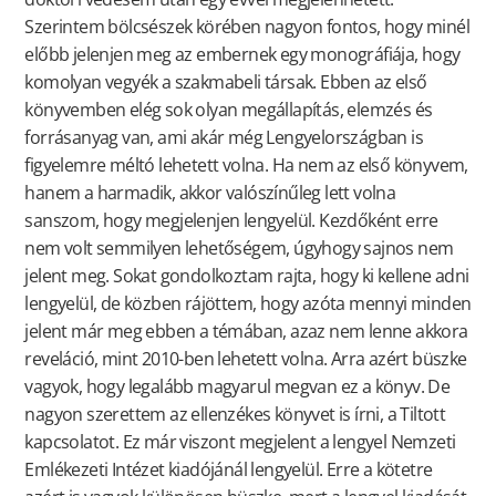
Szerintem bölcsészek körében nagyon fontos, hogy minél
előbb jelenjen meg az embernek egy monográfiája, hogy
komolyan vegyék a szakmabeli társak. Ebben az első
könyvemben elég sok olyan megállapítás, elemzés és
forrásanyag van, ami akár még Lengyelországban is
figyelemre méltó lehetett volna. Ha nem az első könyvem,
hanem a harmadik, akkor valószínűleg lett volna
sanszom, hogy megjelenjen lengyelül. Kezdőként erre
nem volt semmilyen lehetőségem, úgyhogy sajnos nem
jelent meg. Sokat gondolkoztam rajta, hogy ki kellene adni
lengyelül, de közben rájöttem, hogy azóta mennyi minden
jelent már meg ebben a témában, azaz nem lenne akkora
reveláció, mint 2010-ben lehetett volna. Arra azért büszke
vagyok, hogy legalább magyarul megvan ez a könyv. De
nagyon szerettem az ellenzékes könyvet is írni, a Tiltott
kapcsolatot. Ez már viszont megjelent a lengyel Nemzeti
Emlékezeti Intézet kiadójánál lengyelül. Erre a kötetre