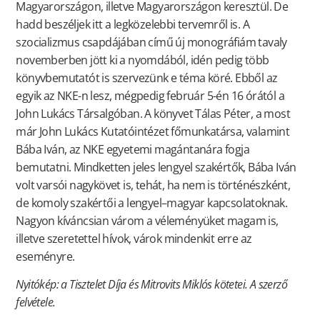
Magyarországon, illetve Magyarországon keresztül. De
hadd beszéljek itt a legközelebbi tervemről is. A
szocializmus csapdájában című új monográfiám tavaly
novemberben jött ki a nyomdából, idén pedig több
könyvbemutatót is szervezünk e téma köré. Ebből az
egyik az NKE-n lesz, mégpedig február 5-én 16 órától a
John Lukács Társalgóban. A könyvet Tálas Péter, a most
már John Lukács Kutatóintézet főmunkatársa, valamint
Bába Iván, az NKE egyetemi magántanára fogja
bemutatni. Mindketten jeles lengyel szakértők, Bába Iván
volt varsói nagykövet is, tehát, ha nem is történészként,
de komoly szakértői a lengyel–magyar kapcsolatoknak.
Nagyon kíváncsian várom a véleményüket magam is,
illetve szeretettel hívok, várok mindenkit erre az
eseményre.
Nyitókép: a Tisztelet Díja és Mitrovits Miklós kötetei. A szerző
felvétele.