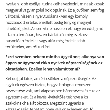
nyelven, jobb eséllyel tudnak elhelyezkedni, mint akik csak
magyarul vagy angolul boldogulnak. Ez a jövőben sem fog
változni, hiszen a nyelvtudásnak van egy komoly
hozzáadott értéke, emellett pedig tényleg megnyit
lehetőségeket. Az senkit ne riasszon el, hogy én eddig mit
írtam a témában, hiszen bárki talál még ezekhez
hasonlóan érdekes vagy akár még érdekesebb
területeket, amiről tud írni.
Ezzel szemben nekem mintha úgy tűnne, alkonya van
éppen az úgymond ritka nyelvek népszerűségének az
oktatásban. Ez ellen lehet valamit tenni?
Két dolgot látok, amiért csökken a népszerűségük. Az
egyik ok egészen biztos, hogy a bolognai rendszer
bevezetése volt, ami alapesetben háromévessé tette az
egyetemeket. Ez a kevés kivételtől eltekintve a kis
szakoknak halálát okozta. Megszűnt ugyanis a
kétszakosság, tehát az, hogy valakinek legyen egy fő