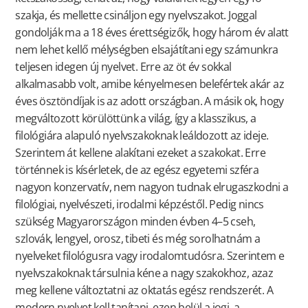
szakja, és mellette csináljon egy nyelvszakot. Joggal
gondolják ma a 18 éves érettségizők, hogy három év alatt
nem lehet kellő mélységben elsajátítani egy számunkra
teljesen idegen új nyelvet. Erre az öt év sokkal
alkalmasabb volt, amibe kényelmesen belefértek akár az
éves ösztöndíjak is az adott országban. A másik ok, hogy
megváltozott körülöttünk a világ, így a klasszikus, a
filológiára alapuló nyelvszakoknak leáldozott az ideje.
Szerintem át kellene alakítani ezeket a szakokat. Erre
történnek is kísérletek, de az egész egyetemi szféra
nagyon konzervatív, nem nagyon tudnak elrugaszkodni a
filológiai, nyelvészeti, irodalmi képzéstől. Pedig nincs
szükség Magyarországon minden évben 4–5 cseh,
szlovák, lengyel, orosz, tibeti és még sorolhatnám a
nyelveket filológusra vagy irodalomtudósra. Szerintem e
nyelvszakoknak társulnia kéne a nagy szakokhoz, azaz
meg kellene változtatni az oktatás egész rendszerét. A
modern nyelvet kell tanítani, ezen belül a jogi, a