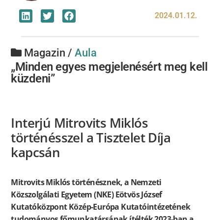
2024.01.12.
Magazin /
Aula
„Minden egyes megjelenésért meg kell
küzdeni”
Interjú Mitrovits Miklós
történésszel a Tisztelet Díja
kapcsán
Mitrovits Miklós történésznek, a Nemzeti
Közszolgálati Egyetem (NKE) Eötvös József
Kutatóközpont Közép-Európa Kutatóintézetének
tudományos főmunkatársának ítélték 2023-ban a