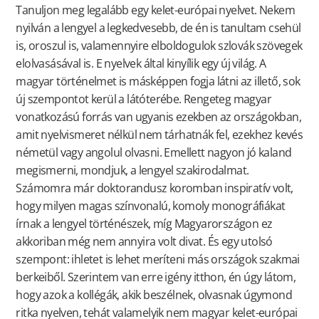
Tanuljon meg legalább egy kelet-európai nyelvet. Nekem
nyilván a lengyel a legkedvesebb, de én is tanultam csehül
is, oroszul is, valamennyire elboldogulok szlovák szövegek
elolvasásával is. E nyelvek által kinyílik egy új világ. A
magyar történelmet is másképpen fogja látni az illető, sok
új szempontot kerül a látóterébe. Rengeteg magyar
vonatkozású forrás van ugyanis ezekben az országokban,
amit nyelvismeret nélkül nem tárhatnák fel, ezekhez kevés
németül vagy angolul olvasni. Emellett nagyon jó kaland
megismerni, mondjuk, a lengyel szakirodalmat.
Számomra már doktorandusz koromban inspiratív volt,
hogy milyen magas színvonalú, komoly monográfiákat
írnak a lengyel történészek, míg Magyarországon ez
akkoriban még nem annyira volt divat. És egy utolsó
szempont: ihletet is lehet meríteni más országok szakmai
berkeiből. Szerintem van erre igény itthon, én úgy látom,
hogy azok a kollégák, akik beszélnek, olvasnak úgymond
ritka nyelven, tehát valamelyik nem magyar kelet-európai