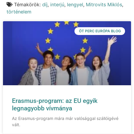
Témakörök:
díj
,
interjú
,
lengyel
,
Mitrovits Miklós
,
történelem
ÖT PERC EURÓPA BLOG
Erasmus-program: az EU egyik
legnagyobb vívmánya
Az Erasmus-program mára már valósággal szállóigévé
vált.