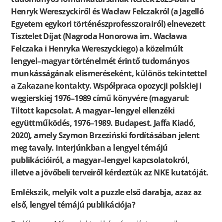
Henryk Wereszyckiről és Wacław Felczakról (a Jagelló
Egyetem egykori történészprofesszorairól) elnevezett
Tisztelet Díjat (Nagroda Honorowa im. Wacława
Felczaka i Henryka Wereszyckiego) a közelmúlt
lengyel–magyar történelmét érintő tudományos
munkásságának elismeréseként, különös tekintettel
a Zakazane kontakty. Współpraca opozycji polskiej i
węgierskiej 1976–1989 című könyvére (magyarul:
Tiltott kapcsolat. A magyar–lengyel ellenzéki
együttműködés, 1976–1989. Budapest. Jaffa Kiadó,
2020), amely Szymon Brzeziński fordításában jelent
meg tavaly. Interjúnkban a lengyel témájú
publikációiról, a magyar–lengyel kapcsolatokról,
illetve a jövőbeli terveiről kérdeztük az NKE kutatóját.
Emlékszik, melyik volt a puzzle első darabja, azaz az
első, lengyel témájú publikációja?