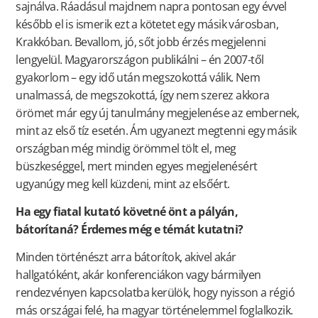
sajnálva. Ráadásul majdnem napra pontosan egy évvel
később el is ismerik ezt a kötetet egy másik városban,
Krakkóban. Bevallom, jó, sőt jobb érzés megjelenni
lengyelül. Magyarországon publikálni – én 2007-től
gyakorlom – egy idő után megszokottá válik. Nem
unalmassá, de megszokottá, így nem szerez akkora
örömet már egy új tanulmány megjelenése az embernek,
mint az első tíz esetén. Ám ugyanezt megtenni egy másik
országban még mindig örömmel tölt el, meg
büszkeséggel, mert minden egyes megjelenésért
ugyanúgy meg kell küzdeni, mint az elsőért.
Ha egy fiatal kutató követné önt a pályán,
bátorítaná? Érdemes még e témát kutatni?
Minden történészt arra bátorítok, akivel akár
hallgatóként, akár konferenciákon vagy bármilyen
rendezvényen kapcsolatba kerülök, hogy nyisson a régió
más országai felé, ha magyar történelemmel foglalkozik.